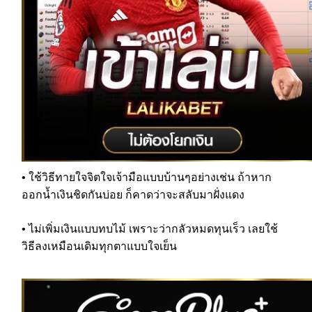
• ใช้วิธีทายใจจิตใจเจ้ามือแบบบ้านๆอย่างเช่น ถ้าหาก
ออกน้ำเงินชิดกันบ่อย ก็คาดว่าจะสลับมาฝั่งแดง
• ไม่เพิ่มเงินแบบทบไม้ เพราะว่ากลัวหมดทุนเร็ว เลยใช้
วิธีลงเหมือนเดิมทุกตาแบบใจเย็น