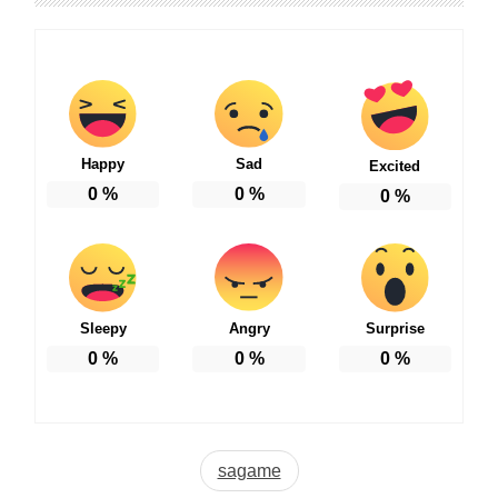
Happy
Sad
Excited
0
%
0
%
0
%
Sleepy
Angry
Surprise
0
%
0
%
0
%
sagame