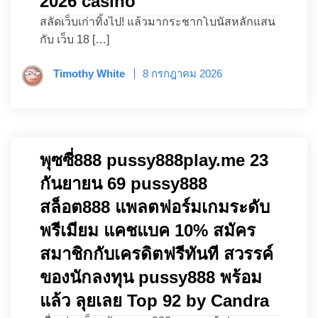
2026 casino
สลัดเว็บเก่าทิ้งไป! แล้วมากระชากโบนัสหลักแสน
กับ เว็บ 18 […]
Timothy White
8 กรกฎาคม 2026
พุซซี่888 pussy888play.me 23
กันยายน 69 pussy888
สล็อต888 แพลตฟอร์มเกมระดับ
พรีเมียม แคชแบค 10% สมัคร
สมาชิกกับเครดิตฟรีทันที สวรรค์
ของนักลงทุน pussy888 พร้อม
แล้ว ลุยเลย Top 92 by Candra