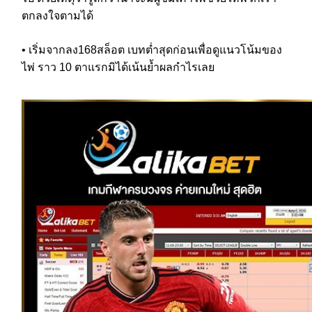
ตกลงใจตามได้
• เริ่มจากลง168สล็อต เบทต่ำสุดก่อนเพื่อดูแนวโน้มของ
ไพ่ ราว 10 ตาแรกมิได้เน้นย้ำผลกำไรเลย