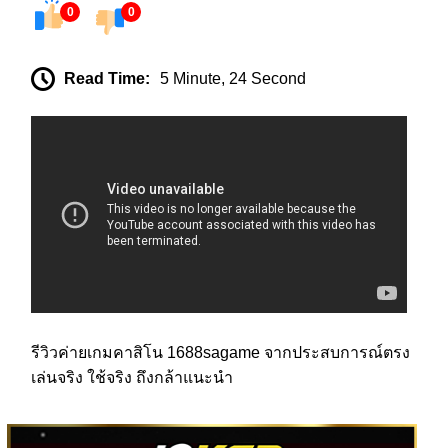
0
0
Read Time:
5 Minute, 24 Second
รีวิวค่ายเกมคาสิโน 1688sagame จากประสบการณ์ตรง
เล่นจริง ใช้จริง ถึงกล้าแนะนำ