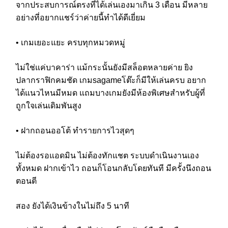
จากประสบการณ์ตรงที่ได้เล่นเองมาเกิน 3 เดือน มีหลาย
อย่างที่อยากแชร์ว่าค่ายนี้ทำได้ดีเยี่ยม
• เกมเยอะแยะ ครบทุกหมวดหมู่
ไม่ใช่แค่บาคาร่า แม้กระนั้นยังมีสล็อตหลายค่าย ยิง
ปลากราฟิกคมชัด เกมsagameโต๊ะก็มีให้เล่นครบ อยาก
ได้แนวไหนมีหมด แถมบางเกมยังมีห้องพิเศษสำหรับผู้ที่
ถูกใจเล่นเดิมพันสูง
• ฝากถอนออโต้ ทำรายการไวสุดๆ
ไม่ต้องรอแอดมิน ไม่ต้องทักแชต ระบบดำเนินงานเอง
ทั้งหมด ฝากเข้าไว ถอนก็โอนกลับโดยทันที มีครั้งนึงถอน
ตอนตี
สอง ยังได้เงินข้างในไม่ถึง 5 นาที