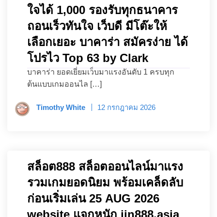
ใจได้ 1,000 รองรับทุกธนาคาร
ถอนเร็วทันใจ เว็บดี มีโต๊ะให้
เลือกเยอะ บาคาร่า สมัครง่าย ได้
โปรไว Top 63 by Clark
บาคาร่า ยอดเยี่ยมเว็บมาแรงอันดับ 1 ครบทุก
ต้นแบบเกมออนไล […]
Timothy White
12 กรกฎาคม 2026
สล็อต888 สล็อตออนไลน์มาแรง
รวมเกมยอดนิยม พร้อมเคล็ดลับ
ก่อนเริ่มเล่น 25 AUG 2026
website แจกหนัก jin888.asia