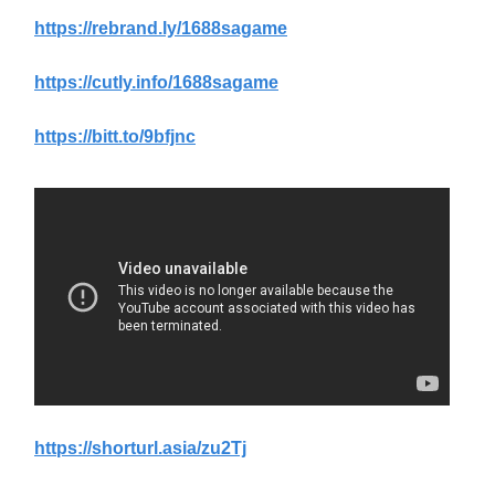
https://rebrand.ly/1688sagame
https://cutly.info/1688sagame
https://bitt.to/9bfjnc
https://shorturl.asia/zu2Tj