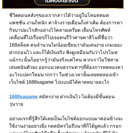
ชีวิตตอนหลังๆของเรากล่าวได้ว่าอยู่ในโหมดหมด
แพชชั่น งานก็หนัก ค่าจ้างรายเดือนก็เท่าเดิม ต้องการหา
กิจบาปอะไรสักอย่างไว้คลายเครียด เลื่อนโทรศัพท์
เคลื่อนที่ไปเรื่อยๆก็ไปเจอคนรีวิวค่ายคาสิโนที่ชื่อว่า
168สล็อต คนจำนวนไม่น้อยเขียนว่ามันเล่นง่าย เกมเยอะ
ฝากถอนไว และก็ได้เงินจริง ฟังดูเหมือนกับว่าโปรโมท
แม้กระนั้นก็อยากรู้ว่ามันจริงแค่ไหน พวกเราไม่ใช่สาย
เล่นพนันตัวยง ออกแนวคนธรรมดาๆที่ต้องการทดลองหา
อะไรแปลกใหม่มากกว่า ในช่วงเวลานั้นเลยทดลองเข้า
เว็บไซต์ 1688sagame ไปแบบมิได้คาดหมายอะไร
1688sagame
สมัครง่าย ฝากเงินไว ไม่ต้องมีขั้นตอน
วุ่นวาย
อย่างแรกที่รู้สึกได้เลยเป็นเว็บไซต์ออกแบบมาค่อนข้างจะ
ใช้งานง่ายอย่างยิ่ง กดสมัครไม่ถึงนาทีก็ได้ยูสแล้ว กรอก