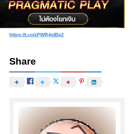
https://t.co/zPWR4slBe2
Share