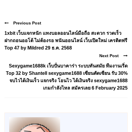
Previous Post
1xbit เว็บแจกหนัก แทงบอลออนไลน์มือถือ สะดวก รวดเร็ว
ฝากถอนออโต้ ไม่ต้องรอ พนันออนไลน์ เว็บเปิดใหม่ เครดิตฟรี
Top 47 by Mildred 29 ธ.ค. 2568
Next Post
Sexygame1688k เว็บปั่นบาคาร่า ระบบทันสมัย ทีมงานเริ่ด
Top 32 by Shantell sexygame1688 เซียนตัดเซียน รับ 30%
จบไวได้เงินเร็ว แจกจริง โอนไว ได้เงินจริง sexygame1688
เกมกำลังไหล สมัครเลย 6 February 2025