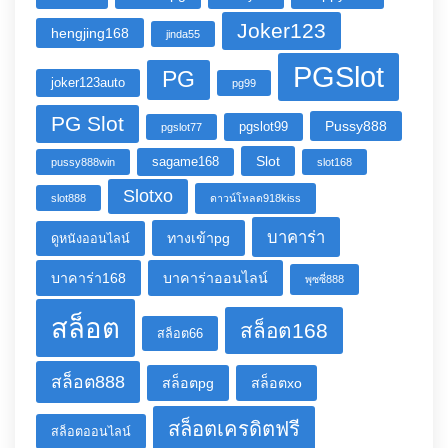
Joker123
hengjing168
jinda55
PGSlot
PG
joker123auto
pg99
PG Slot
Pussy888
pgslot99
pgslot77
Slot
sagame168
pussy888win
slot168
Slotxo
slot888
ดาวน์โหลด918kiss
บาคาร่า
ทางเข้าpg
ดูหนังออนไลน์
บาคาร่า168
บาคาร่าออนไลน์
พุซซี่888
สล็อต
สล็อต168
สล็อต66
สล็อต888
สล็อตpg
สล็อตxo
สล็อตเครดิตฟรี
สล็อตออนไลน์