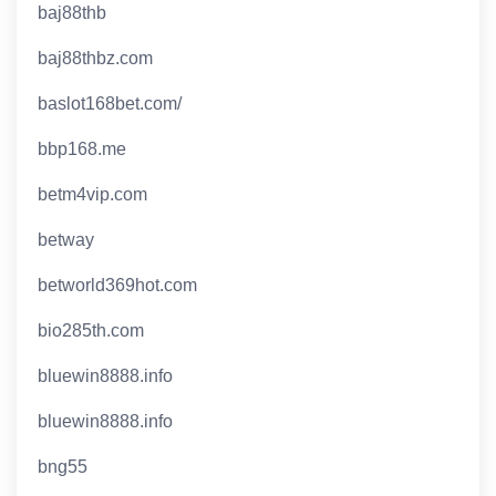
baj88thb
baj88thbz.com
baslot168bet.com/
bbp168.me
betm4vip.com
betway
betworld369hot.com
bio285th.com
bluewin8888.info
bluewin8888.info
bng55