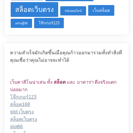
สล็อตเว็บตรง
เว็บสล็อต
หนังออนไลน์
โจ๊กเกอร์123
เศรษฐี99
ความสำเร็จมักเกิดขึ้นเมื่อคุณก้าวออกมารวมทั้งทำสิ่งที่
คุณเชื่อว่าคุณไม่อาจจะทำได้
เว็บคาสิโนน่าเล่น ทั้ง
สล็อต
และ
บาคาร่า
ตึงจริงแตก
บ่อยมาก
โจ๊กเกอร์123
สล็อต168
slot เว็บตรง
สล็อตเว็บตรง
slot66