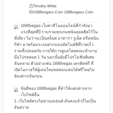
Timothy White
1688vegasx.com
1688vegasx.com
1688vegas เว็บคาสิโนออนไลน์ที่กำลังมา
แรงที่สุดที่ปี รวบรวมทุกเกมพนันยอดฮิตไว้ใน
ที่เดียว ไม่ว่าจะเป็นสล็อต บาคาร่า รูเล็ต หรือพนัน
กีฬา มาพร้อมระบบฝากถอนอัตโนมัติที่รวดเร็ว
รวมทั้งปลอดภัย ภายใต้การดูแลโดยคณะทำงาน
มือโปรตลอด 1 วัน นอกนั้นยังมีโปรโมชั่นพิเศษ
ล้นหลาม ตัวอย่างเช่น 1688vegas เครดิตฟรี ที่
เปิดโอกาสให้ผู้เล่นใหม่ทดสอบเล่นได้ฟรีโดยไม่
ต้องฝากเงินก่อน
ข้อดีของ 1688vegas ที่ทำให้แตกต่างจาก
เว็บไซต์อื่น
1. เว็บไซต์ตรงไม่ผ่านเอเย่นต์ มั่นคงแล้วก็ไม่เป็น
อันตราย