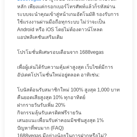
หลัก เพียงแค่กรอกเบอร์โทรศัพท์แล้วก็รหัสผ่าน
ระบบจะนำคุณเข้าสู่หน้าเกมอัตโนมัติ รองรับการ
ใช้แรงงานผ่านมือถือทุกระบบ ไม่ว่าจะเป็น
Android หรือ iOS โดยไม่ต้องดาวน์โหลด
แอปพลิเคชันเสริมเติม
โปรโมชั่นพิเศษรอบเดือนจาก 1688vegas
เพื่อผู้เล่นได้รับความคุ้มค่าสูงสุด เว็บไซต์มีการ
อัปเดตโปรโมชั่นใหม่อยู่ตลอด อาทิเช่น:
โบนัสต้อนรับสมาชิกใหม่ 100% สูงสุด 1,000 บาท
คืนยอดเสียสูงสุด 10% ทุกอาทิตย์
ฝากรายวันรับเพิ่ม 20%
กิจกรรมลุ้นรับเครดิตฟรีรายวัน
เสนอแนะเพื่อนรับค่าคอมมิชชันสูงสุด 1%
ปัญหาที่พบมาก (FAQ)
1688vegas มีอย่างน้อยในการฝากหรือไม่?