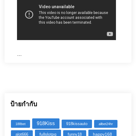
…
ป้ายกำกับ
918Kiss
918kissauto
188bet
allbet24hr
fullslotpg
happy168
alot666
funny18