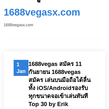
1688vegasx.com
1688vegasx.com
1688vegas สมัคร 11
1
Jan
กันยายน 1688vegas
สมัคร เล่นบนมือถือได้ลื่น
ทั้ง iOS/Androidรองรับ
ทุกขนาดจอเข้าเล่นทันที
Top 30 by Erik