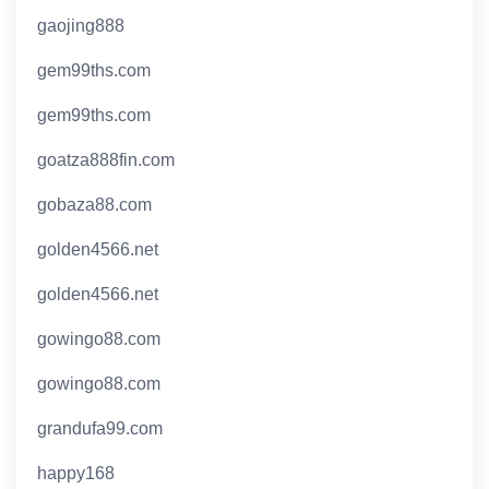
gaojing888
gem99ths.com
gem99ths.com
goatza888fin.com
gobaza88.com
golden4566.net
golden4566.net
gowingo88.com
gowingo88.com
grandufa99.com
happy168