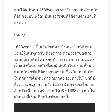
เล่นได้แน่นอน 1688vegas รองรับการเล่นผ่านมือ
ถือทุกระบบ พร้อมอินเทอร์เฟซที่ใช้งานง่ายและก็
สะดวก
บทสรุป
1688vegas เป็นเว็บไซต์คาสิโนออนไลน์ที่ตอบ
โจทย์ผู้เล่นทุกกรุ๊ป ด้วยความครบวงจรของเกม
ระบบที่เร็วทันใจ ปลอดภัย และบริการที่เป็นมิตร
เว็บแห่งนี้เหมาะกับทั้งยังผู้เล่นมือใหม่รวมทั้งนัก
พนันมืออาชีพที่ต้องการความเชื่อมั่นและมั่นใจ
ในทุกการเดิมพัน ถ้าคุณกำลังมองหาเว็บไซต์ที่มี
ทั้งความสนุก ความยั่งยืนและมั่นคง และโอกาส
สำหรับเพื่อการสร้างรายได้จริง 1688vegas เป็น
คำตอบที่เยี่ยมที่สุดในช่วงเวลานี้