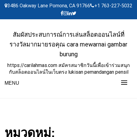
Skip
3486 Oakway Lane Pomona, CA 91766
+1 763-227-5032
to
content
สัมผัสประสบการณ์การเล่นสล็อตออนไลน์ที่
รางวัลมากมายรอคุณ cara mewarnai gambar
burung
https://carilahmas.com สมัครสมาชิกวันนี้เพื่อเข้าร่วมสนุก
กับสล็อตออนไลน์ในเว็บตรง lukisan pemandangan pensil
MENU
หมวดหมู่: