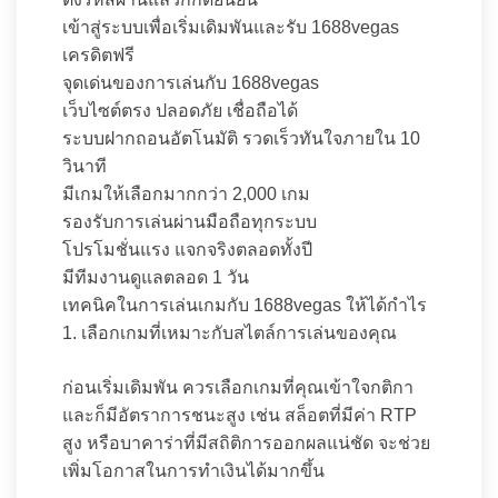
เข้าสู่ระบบเพื่อเริ่มเดิมพันและรับ 1688vegas
เครดิตฟรี
จุดเด่นของการเล่นกับ 1688vegas
เว็บไซต์ตรง ปลอดภัย เชื่อถือได้
ระบบฝากถอนอัตโนมัติ รวดเร็วทันใจภายใน 10
วินาที
มีเกมให้เลือกมากกว่า 2,000 เกม
รองรับการเล่นผ่านมือถือทุกระบบ
โปรโมชั่นแรง แจกจริงตลอดทั้งปี
มีทีมงานดูแลตลอด 1 วัน
เทคนิคในการเล่นเกมกับ 1688vegas ให้ได้กำไร
1. เลือกเกมที่เหมาะกับสไตล์การเล่นของคุณ
ก่อนเริ่มเดิมพัน ควรเลือกเกมที่คุณเข้าใจกติกา
และก็มีอัตราการชนะสูง เช่น สล็อตที่มีค่า RTP
สูง หรือบาคาร่าที่มีสถิติการออกผลแน่ชัด จะช่วย
เพิ่มโอกาสในการทำเงินได้มากขึ้น