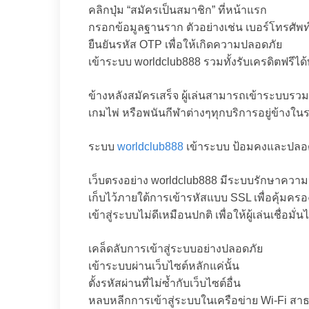
คลิกปุ่ม “สมัครเป็นสมาชิก” ที่หน้าแรก
กรอกข้อมูลฐานราก ตัวอย่างเช่น เบอร์โทรศัพท์
ยืนยันรหัส OTP เพื่อให้เกิดความปลอดภัย
เข้าระบบ worldclub888 รวมทั้งรับเครดิตฟรีได้
ข้างหลังสมัครเสร็จ ผู้เล่นสามารถเข้าระบบรวมทั้
เกมไพ่ หรือพนันกีฬาต่างๆทุกบริการอยู่ข้างใน
ระบบ
worldclub888
เข้าระบบ ป้อมคงและปลอ
เว็บตรงอย่าง worldclub888 มีระบบรักษาความป
เก็บไว้ภายใต้การเข้ารหัสแบบ SSL เพื่อคุ้มค
เข้าสู่ระบบไม่ดีเหมือนปกติ เพื่อให้ผู้เล่นเชื่
เคล็ดลับการเข้าสู่ระบบอย่างปลอดภัย
เข้าระบบผ่านเว็บไซต์หลักแค่นั้น
ตั้งรหัสผ่านที่ไม่ซ้ำกับเว็บไซต์อื่น
หลบหลีกการเข้าสู่ระบบในเครือข่าย Wi-Fi ส