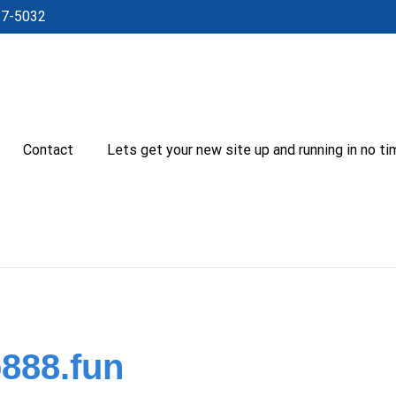
27-5032
Contact
Lets get your new site up and running in no ti
888.fun