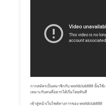
การสมัครเป็นสมาชิกกับ worldclub888 นั้นใช้เ
เหมาะกับคนที่อยากได้เริ่มโดยทันที
เข้าสู่หน้าเว็บไซต์ทางการของ worldclub888