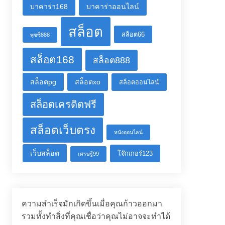
บาคาร่า168
บาคาร่าออนไลน์
สล็อต
สล็อต66
พุซซี่888
สล็อต168
สล็อต888
สล็อตpg
สล็อตxo
สล็อตออนไลน์
สล็อตเครดิตฟรี
สล็อตเว็บตรง
หนังออนไลน์
เว็บสล็อต
โจ๊กเกอร์123
เศรษฐี99
ความสำเร็จมักเกิดขึ้นเมื่อคุณก้าวออกมา
รวมทั้งทำสิ่งที่คุณเชื่อว่าคุณไม่อาจจะทำได้