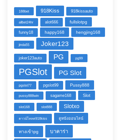
918Kiss
918kissauto
188bet
fullslotpg
alot666
allbet24hr
happy168
hengjing168
funny18
Joker123
jinda55
PG
joker123auto
pg99
PGSlot
PG Slot
Pussy888
pgslot99
pgslot77
Slot
sagame168
pussy888win
Slotxo
slot168
slot888
ดูหนังออนไลน์
ดาวน์โหลด918kiss
บาคาร่า
ทางเข้าpg