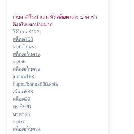
เว็บคาสิโนน่าเล่น ทั้ง
สล็อต
และ
บาคาร่า
ตึงจริงแตกบ่อยมาก
โจ๊กเกอร์123
สล็อต168
slot เว็บตรง
สล็อตเว็บตรง
slot66
สล็อตเว็บตรง
judhai168
https://bonus888.asia
สล็อต888
สล็อต99
พุซซี่888
บาคาร่า
slotxo
สล็อตเว็บตรง