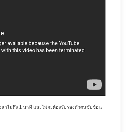
วลาไม่ถึง 1 นาที และไม่จะต้องรับรองตัวตนซับซ้อน