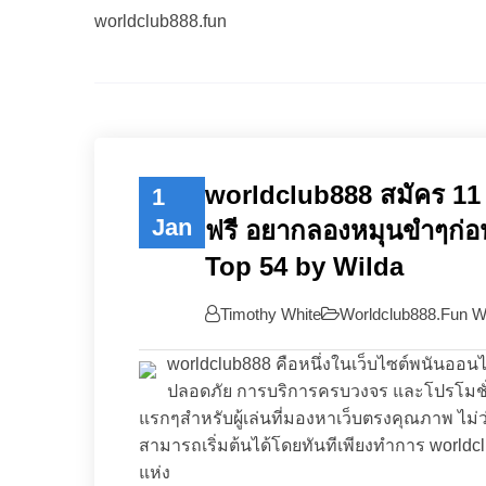
worldclub888.fun
worldclub888 สมัคร 1
1
Jan
ฟรี อยากลองหมุนขำๆก่
Top 54 by Wilda
Timothy White
Worldclub888.fun
W
worldclub888 คือหนึ่งในเว็บไซต์พนันออนไล
ปลอดภัย การบริการครบวงจร และโปรโมชั่นเค
แรกๆสำหรับผู้เล่นที่มองหาเว็บตรงคุณภาพ ไม่
สามารถเริ่มต้นได้โดยทันทีเพียงทำการ worldcl
แห่ง