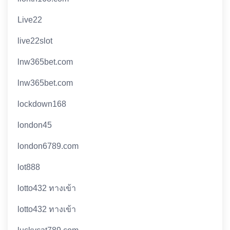
Live22
live22slot
lnw365bet.com
lnw365bet.com
lockdown168
london45
london6789.com
lot888
lotto432 ทางเข้า
lotto432 ทางเข้า