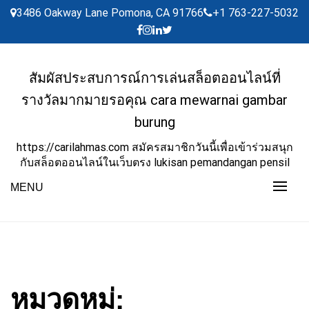
Skip
3486 Oakway Lane Pomona, CA 91766
+1 763-227-5032
to
content
สัมผัสประสบการณ์การเล่นสล็อตออนไลน์ที่
รางวัลมากมายรอคุณ cara mewarnai gambar
burung
https://carilahmas.com สมัครสมาชิกวันนี้เพื่อเข้าร่วมสนุก
กับสล็อตออนไลน์ในเว็บตรง lukisan pemandangan pensil
MENU
หมวดหมู่: