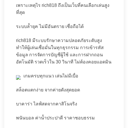
เพราะเหตุไร rich818 ถึงเป็นเว็บที่คนเลือกเล่นสูง
ที่สุด
ระบบล้ำยุค ไม่มีอันตราย เชื่อถือได้
rich818 มีระบบรักษาความปลอดภัยระดับสูง
ทำให้ผู้เล่นเชื่อมั่นในทุกธุรกรรม การเข้ารหัส
ข้อมูล การจัดการบัญชีผู้ใช้ และการฝากถอน
อัตโนมัติ รวดเร็วใน 30 วินาที ไม่ต้องคอยแอดมิน
เกมครบทุกแนว เล่นไม่มีเบื่อ
สล็อตแตกง่าย จากค่ายดังสุดยอด
บาคาร่า ไลฟ์สดจากคาสิโนจริง
พนันบอล ค่าน้ำประปาดี ราคาชอบธรรม