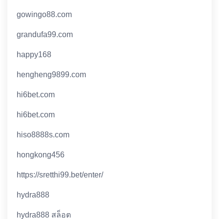
gowingo88.com
grandufa99.com
happy168
hengheng9899.com
hi6bet.com
hi6bet.com
hiso8888s.com
hongkong456
https://sretthi99.bet/enter/
hydra888
hydra888 สล็อต