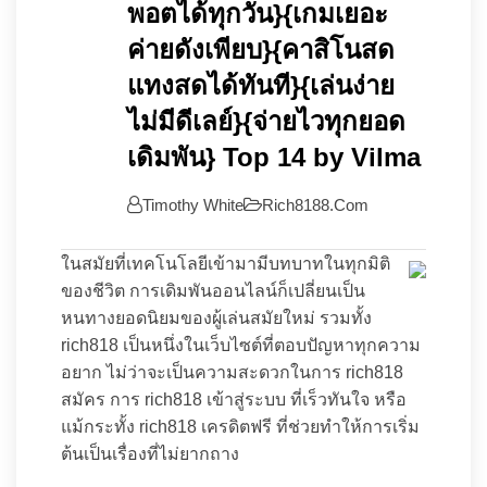
พอตได้ทุกวัน}{เกมเยอะ
ค่ายดังเพียบ}{คาสิโนสด
แทงสดได้ทันที}{เล่นง่าย
ไม่มีดีเลย์}{จ่ายไวทุกยอด
เดิมพัน} Top 14 by Vilma
Timothy White
Rich8188.com
ในสมัยที่เทคโนโลยีเข้ามามีบทบาทในทุกมิติ
ของชีวิต การเดิมพันออนไลน์ก็เปลี่ยนเป็น
หนทางยอดนิยมของผู้เล่นสมัยใหม่ รวมทั้ง
rich818 เป็นหนึ่งในเว็บไซต์ที่ตอบปัญหาทุกความ
อยาก ไม่ว่าจะเป็นความสะดวกในการ rich818
สมัคร การ rich818 เข้าสู่ระบบ ที่เร็วทันใจ หรือ
แม้กระทั้ง rich818 เครดิตฟรี ที่ช่วยทำให้การเริ่ม
ต้นเป็นเรื่องที่ไม่ยากถาง