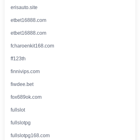
erisauto.site
etbet16888.com
etbet16888.com
fcharoenkit168.com
ff123th
finnivips.com
fiwdee.bet
fox689ok.com
fullslot
fullslotpg
fullslotpg168.com