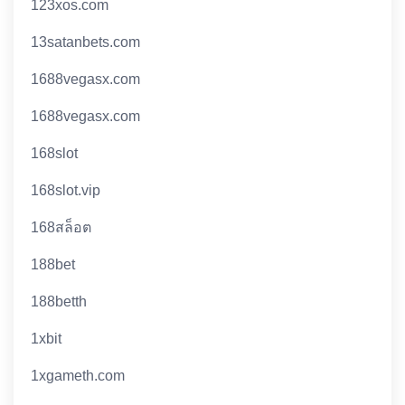
123xos.com
13satanbets.com
1688vegasx.com
1688vegasx.com
168slot
168slot.vip
168สล็อต
188bet
188betth
1xbit
1xgameth.com