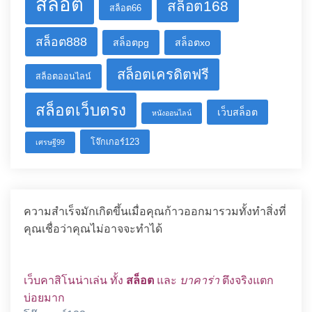
สล็อต
สล็อต168
สล็อต66
สล็อต888
สล็อตpg
สล็อตxo
สล็อตเครดิตฟรี
สล็อตออนไลน์
สล็อตเว็บตรง
เว็บสล็อต
หนังออนไลน์
โจ๊กเกอร์123
เศรษฐี99
ความสำเร็จมักเกิดขึ้นเมื่อคุณก้าวออกมารวมทั้งทำสิ่งที่
คุณเชื่อว่าคุณไม่อาจจะทำได้
เว็บคาสิโนน่าเล่น ทั้ง
สล็อต
และ
บาคาร่า
ตึงจริงแตก
บ่อยมาก