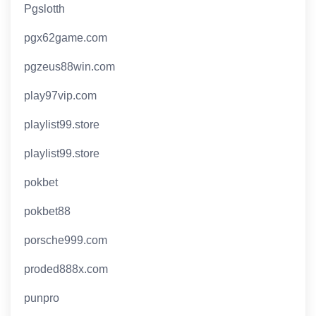
Pgslotth
pgx62game.com
pgzeus88win.com
play97vip.com
playlist99.store
playlist99.store
pokbet
pokbet88
porsche999.com
proded888x.com
punpro