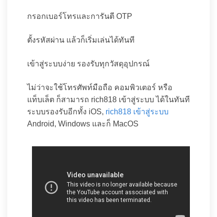
กรอกเบอร์โทรและการันตี OTP
ตั้งรหัสผ่าน แล้วก็เริ่มเล่นได้ทันที
เข้าสู่ระบบง่าย รองรับทุกวัสดุอุปกรณ์
ไม่ว่าจะใช้โทรศัพท์มือถือ คอมพิวเตอร์ หรือ
แท็บเล็ต ก็สามารถ rich818 เข้าสู่ระบบ ได้ในทันที
ระบบรองรับอีกทั้ง iOS,
rich818 เข้าสู่ระบบ
Android, Windows และก็ MacOS