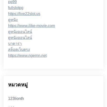
pg99
fullslotpg
https://live22slot.us
ดูหนัง
https://www.ilike-movie.com
ดูหนังออนไลน์
ดูหนังออนไลน์
บาคาร่า
สล็อตเว็บตรง
https://www.ngernn.net
หมวดหมู่
123lionth