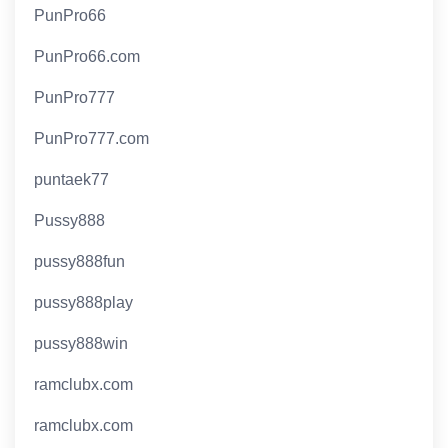
PunPro66
PunPro66.com
PunPro777
PunPro777.com
puntaek77
Pussy888
pussy888fun
pussy888play
pussy888win
ramclubx.com
ramclubx.com