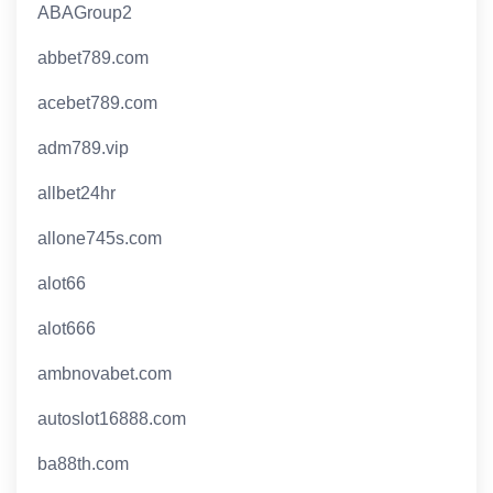
ABAGroup2
abbet789.com
acebet789.com
adm789.vip
allbet24hr
allone745s.com
alot66
alot666
ambnovabet.com
autoslot16888.com
ba88th.com