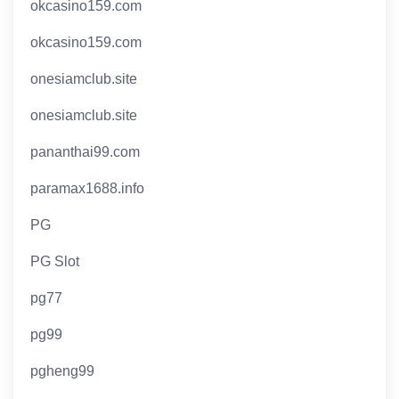
okcasino159.com
okcasino159.com
onesiamclub.site
onesiamclub.site
pananthai99.com
paramax1688.info
PG
PG Slot
pg77
pg99
pgheng99