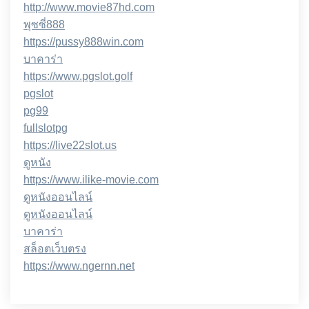
http://www.movie87hd.com
พุซซี่888
https://pussy888win.com
บาคาร่า
https://www.pgslot.golf
pgslot
pg99
fullslotpg
https://live22slot.us
ดูหนัง
https://www.ilike-movie.com
ดูหนังออนไลน์
ดูหนังออนไลน์
บาคาร่า
สล็อตเว็บตรง
https://www.ngernn.net