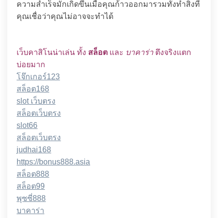
ความสำเร็จมักเกิดขึ้นเมื่อคุณก้าวออกมารวมทั้งทำสิ่งที่
คุณเชื่อว่าคุณไม่อาจจะทำได้
เว็บคาสิโนน่าเล่น ทั้ง
สล็อต
และ
บาคาร่า
ตึงจริงแตก
บ่อยมาก
โจ๊กเกอร์123
สล็อต168
slot เว็บตรง
สล็อตเว็บตรง
slot66
สล็อตเว็บตรง
judhai168
https://bonus888.asia
สล็อต888
สล็อต99
พุซซี่888
บาคาร่า