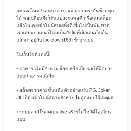
เคยเจอไหม? เล่นบาคาร่าแล้วออกตรงกันข้ามทุก
ไม้ พอเปลี่ยนฝั่งก็ดันแปลงผลพอดี หรือเล่นสล็อต
แล้วไม่เคยเข้าโบนัสเลยทั้งที่เพิ่มไปเป็นพัน พวก
เราเคยพบ และก็โน่นเป็นปัจจัยที่เลิกเล่นเว็บอื่น
แล้วมาอยู่กับ lockdown168 เข้าสู่ระบบ
ในเว็บไซต์แห่งนี้:
• บาคาร่าไม่มีจังหวะ ล็อค หรือเบี่ยงผลให้ผิดทาง
แบบน่าอารมณ์เสีย
• สล็อตจากค่ายชั้นหนึ่ง ตัวอย่างเช่น PG, Joker,
JILI ก็ยังเข้าโบนัสตามจังหวะ ไม่ดูดแบบไร้เหตุผล
• ระบบคาสิโนสดเป็น live จริงๆไม่ใช่วิดีโอเลียน
แบบ