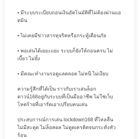
• มีระบบระเบียบถอนเงินอัตโนมัติที่ไม่ต้องผ่านแอ
ดมิน
• ไม่เคยมีข่าวสารทุจริตหรือกระทู้เตือนภัย
• พอเล่นได้เยอะแยะ ระบบก็ยังให้ถอนครบ ไม่
เบี้ยว ไม่ยั้ง
• มีคณะทำงานรอดูแลตลอด ไม่หนี ไม่เงียบ
ความรู้สึกที่ได้เป็น ราวกับเราเล่นล็อก
ดาวน์168อยู่กับระบบที่เป็นมืออาชีพ ไม่ใช่เว็บ
โหดร้ายที่เอารัดเอาเปรียบคนเล่น
ประสบการณ์การเล่น lockdown168 ที่ไหลลื่น
ไม่มีสะดุด ไม่ล็อคผล ไม่ดูดเครดิตจนกระทั่งหัว
ร้อน