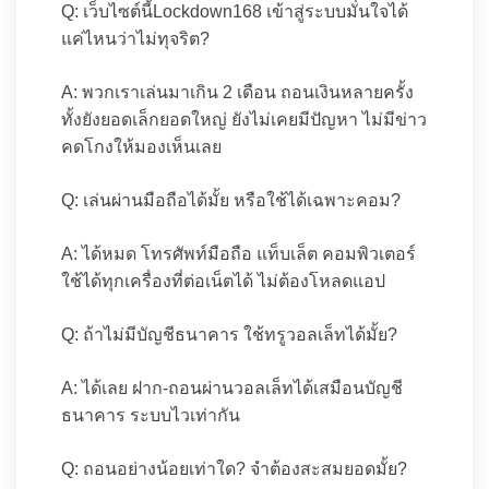
Q: เว็บไซต์นี้Lockdown168 เข้าสู่ระบบมั่นใจได้
แค่ไหนว่าไม่ทุจริต?
A: พวกเราเล่นมาเกิน 2 เดือน ถอนเงินหลายครั้ง
ทั้งยังยอดเล็กยอดใหญ่ ยังไม่เคยมีปัญหา ไม่มีข่าว
คดโกงให้มองเห็นเลย
Q: เล่นผ่านมือถือได้มั้ย หรือใช้ได้เฉพาะคอม?
A: ได้หมด โทรศัพท์มือถือ แท็บเล็ต คอมพิวเตอร์
ใช้ได้ทุกเครื่องที่ต่อเน็ตได้ ไม่ต้องโหลดแอป
Q: ถ้าไม่มีบัญชีธนาคาร ใช้ทรูวอลเล็ทได้มั้ย?
A: ได้เลย ฝาก-ถอนผ่านวอลเล็ทได้เสมือนบัญชี
ธนาคาร ระบบไวเท่ากัน
Q: ถอนอย่างน้อยเท่าใด? จำต้องสะสมยอดมั้ย?