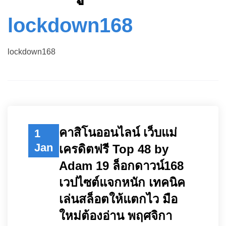
lockdown168
lockdown168
คาสิโนออนไลน์ เว็บแม่
1
Jan
เครดิตฟรี Top 48 by
Adam 19 ล็อกดาวน์168
เวปไซต์แจกหนัก เทคนิค
เล่นสล็อตให้แตกไว มือ
ใหม่ต้องอ่าน พฤศจิกา