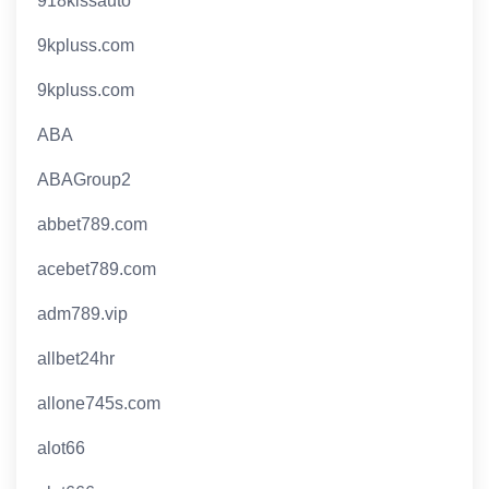
918kissauto
9kpluss.com
9kpluss.com
ABA
ABAGroup2
abbet789.com
acebet789.com
adm789.vip
allbet24hr
allone745s.com
alot66