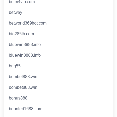
betm4vip.com
betway
betworld369hot.com
bio285th.com
bluewin8888.info
bluewin8888.info
bng55
bombet888.win
bombet888.win
bonus888
boonlert1688.com