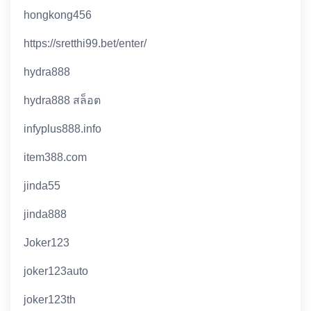
hongkong456
https://sretthi99.bet/enter/
hydra888
hydra888 สล็อต
infyplus888.info
item388.com
jinda55
jinda888
Joker123
joker123auto
joker123th