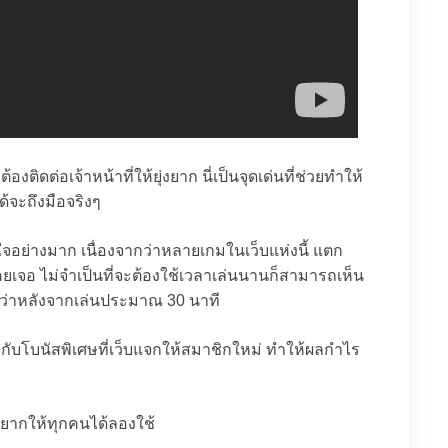
ติดต่อเจ้าหน้าที่ให้ยุ่งยาก นี่เป็นจุดเด่นที่ช่วยทำให้
ด้จะถึงมือจริงๆ
บใจอย่างมาก เนื่องจากว่าหลายเกมในเว็บแห่งนี้ แตก
ยเจอ ไม่จำเป็นที่จะต้องใช้เวลาเล่นนานก็สามารถเห็น
ต่ว่าหลังจากเล่นประมาณ 30 นาที
บโบนัสพิเศษที่เว็บแจกให้สมาชิกใหม่ ทำให้ผลกำไร
อยากให้ทุกคนได้ลองใช้