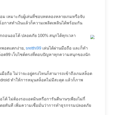
้อม เหมาะกับผู้เล่นที่ชอบทดลองหลายเกมหรือจับ
โอกาสทำเงินแล้วก็ความเพลิดเพลินได้พร้อมกัน
ฝากถอนออโต้ ปลอดภัย 100% สนุกได้ทุกเวลา
็คพอตแตกง่าย,
sretthi99
เล่นได้ผ่านมือถือ และก็ทำ
็อต99 เว็บไซต์ตรงที่ตอบปัญหาทุกความสนุกของนัก
ือถือ ไม่ว่าจะอยู่ตรงไหนก็สามารถเข้าถึงเกมสล็อต
ndroid ทำให้การหมุนสล็อตไม่มีสะดุด แล้วก็ภาพ
อโต้ ไม่ต้องรอแอดมินหรือการันตีนานๆเพียงไม่กี่
งโดยทันที เพิ่มความเชื่อมั่นว่าการทำธุรกรรมปลอดภัย