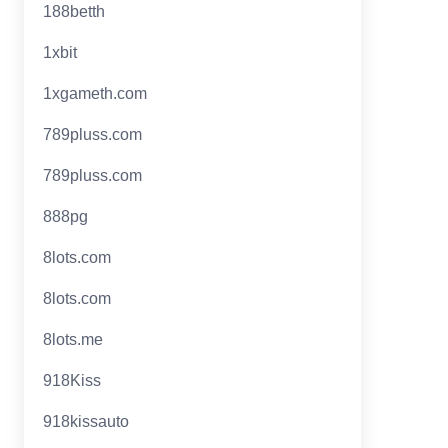
188betth
1xbit
1xgameth.com
789pluss.com
789pluss.com
888pg
8lots.com
8lots.com
8lots.me
918Kiss
918kissauto