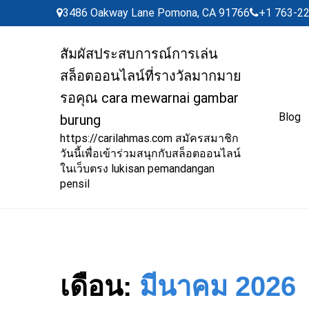
Skip
3486 Oakway Lane Pomona, CA 91766
+1 763-2
to
content
สัมผัสประสบการณ์การเล่น
สล็อตออนไลน์ที่รางวัลมากมาย
รอคุณ cara mewarnai gambar
Blog
burung
https://carilahmas.com สมัครสมาชิก
วันนี้เพื่อเข้าร่วมสนุกกับสล็อตออนไลน์
ในเว็บตรง lukisan pemandangan
pensil
เดือน:
มีนาคม 2026