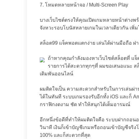
7. โหมดหลายหน้าจอ / Multi-Screen Play
บางเว็บไซต์ตรงให้คุณเปิดเกมหลายหน้าต่างพร
จังหวะรอบโบนัสหลายเกมในเวลาเดียวกัน เพิ่ม
สล็อต99 แจ็คพอตแตกง่าย เล่นได้ผ่านมือถือ 
ถ้าหากคุณกำลังมองหาเว็บไซต์สล็อตที่ แจ
รายการได้สะดวกทุกๆที่ ผมขอเสนอแนะ สล
เดิมพันออนไลน์
ผมติดใจเป็น ความสะดวกสำหรับในการเล่นผ่านม
ได้ในทันที ระบบเกมรองรับอีกทั้ง iOS และก็ A
กราฟิกงดงาม ชัด ทำให้สนุกได้เต็มอารมณ์
อีกหนึ่งข้อดีที่ทำให้ผมติดใจคือ ระบบฝากถอนอ
วินาที เงินก็เข้าบัญชีเกมหรือถอนเข้าบัญชีจริ
100% และก็สะดวกที่สุด