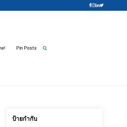
me!
Pin Posts
ป้ายกำกับ