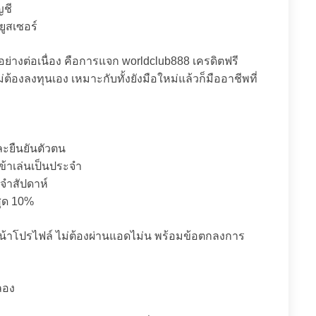
ญชี
ยูสเซอร์
ยมอย่างต่อเนื่อง คือการแจก worldclub888 เครดิตฟรี
่ต้องลงทุนเอง เหมาะกับทั้งยังมือใหม่แล้วก็มืออาชีพที่
ละยืนยันตัวตน
เข้าเล่นเป็นประจำ
จำสัปดาห์
สุด 10%
้าโปรไฟล์ ไม่ต้องผ่านแอดไม่น พร้อมข้อตกลงการ
ลอง