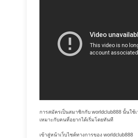
การสมัครเป็นสมาชิกกับ worldclub888 นั้นใช้เ
เหมาะกับคนที่อยากได้เริ่มโดยทันที
เข้าสู่หน้าเว็บไซต์ทางการของ worldclub888