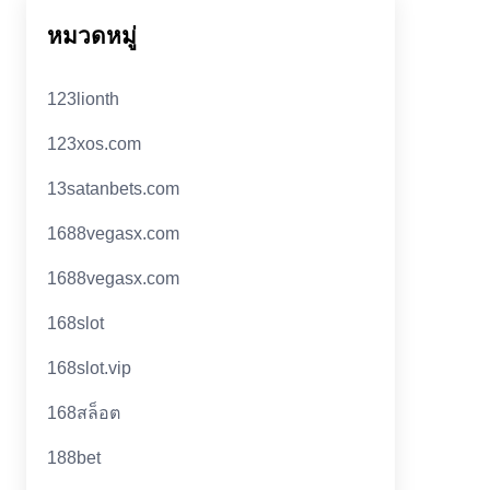
หมวดหมู่
123lionth
123xos.com
13satanbets.com
1688vegasx.com
1688vegasx.com
168slot
168slot.vip
168สล็อต
188bet