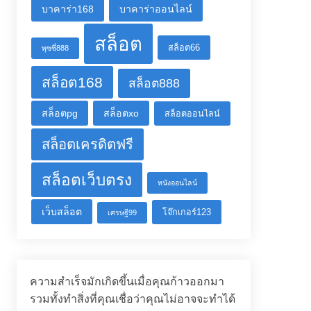
บาคาร่า168
บาคาร่าออนไลน์
สล็อต
สล็อต66
พุซซี่888
สล็อต168
สล็อต888
สล็อตpg
สล็อตxo
สล็อตออนไลน์
สล็อตเครดิตฟรี
สล็อตเว็บตรง
หนังออนไลน์
เว็บสล็อต
โจ๊กเกอร์123
เศรษฐี99
ความสำเร็จมักเกิดขึ้นเมื่อคุณก้าวออกมา
รวมทั้งทำสิ่งที่คุณเชื่อว่าคุณไม่อาจจะทำได้