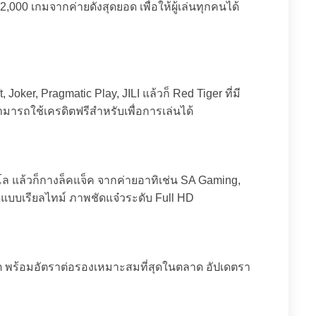
000 เกมจากค่ายดังสุดยอด เพื่อให้ผู้เล่นทุกคนได้
 Joker, Pragmatic Play, JILI แล้วก็ Red Tiger ที่มี
มารถใช้เครดิตฟรีสำหรับเพื่อการเล่นได้
โล แล้วก็กางล็คแจ็ค จากค่ายอาทิเช่น SA Gaming,
แบบเรียลไทม์ ภาพชัดแจ๋วระดับ Full HD
 พร้อมอัตราต่อรองเหมาะสมที่สุดในตลาด อัปเดตรา