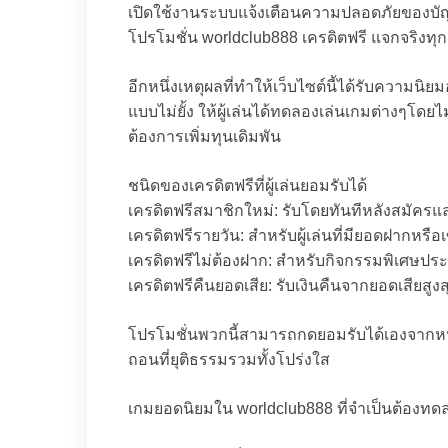
เปิดใช้งานระบบแจ้งเตือนความปลอดภัยของบั
โปรโมชั่น worldclub888 เครดิตฟรี แจกจริงทุก
อีกหนึ่งเหตุผลที่ทำให้เว็บไซต์นี้ได้รับความนิ
แบบไม่ยั้ง ให้ผู้เล่นได้ทดลองเล่นเกมต่างๆโดยไม
ต้องการเพิ่มทุนเดิมพัน
ชนิดของเครดิตฟรีที่ผู้เล่นยอมรับได้
เครดิตฟรีสมาชิกใหม่: รับโดยทันทีหลังสมัครแ
เครดิตฟรีรายวัน: สำหรับผู้เล่นที่มียอดฝากหรือ
เครดิตฟรีไม่ต้องฝาก: สำหรับกิจกรรมพิเศษประ
เครดิตฟรีคืนยอดเสีย: รับเงินคืนจากยอดเสียสูง
โปรโมชั่นพวกนี้สามารถกดยอมรับได้เองจากหน
ถอนที่ยุติธรรมรวมทั้งโปร่งใส
เกมยอดนิยมใน worldclub888 ที่จำเป็นต้องทด