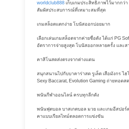
worldclub888
เก็บเกมประสิทธิภาพไว้มากกว่า 2,
สัมผัสประสบการณ์ที่เหมาะสมที่สุด
เกมสล็อตแตกง่าย โบนัสออกบ่อยมาก
เลือกเล่นเกมสล็อตจากค่ายชื่อดัง ได้แก่ PG Soft,
อัตราการจ่ายสูงสุด โบนัสออกหลายครั้ง และสา
คาสิโนสดส่งตรงจากต่างแดน
สนุกสนานไปกับบาคาร่าสด รูเล็ต เสือมังกร ไฮ
Sexy Baccarat, Evolution Gaming ถ่ายทอดสด
พนันกีฬาออนไลน์ ครบทุกลีกดัง
พนันฟุตบอล บาสเกตบอล มวย และเกมอีสปอร์ต
คาแบบเรียลไทม์ตลอดการแข่งขัน