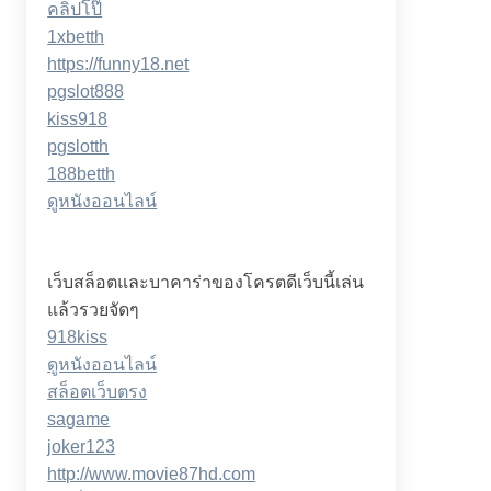
คลิปโป๊
1xbetth
https://funny18.net
pgslot888
kiss918
pgslotth
188betth
ดูหนังออนไลน์
เว็บสล็อตและบาคาร่าของโครตดีเว็บนี้เล่น
แล้วรวยจัดๆ
918kiss
ดูหนังออนไลน์
สล็อตเว็บตรง
sagame
joker123
http://www.movie87hd.com