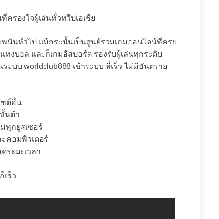
ี่ครองใจผู้เล่นทั่วทวีปเอเชีย
ว็บพนันทั่วไป แม้กระนั้นเป็นศูนย์รวมเกมออนไลน์ที่ครบ
ต แทงบอล และก็เกมอีสปอร์ต รองรับผู้เล่นทุกระดับ
็นระบบ worldclub888 เข้าระบบ ที่เร็ว ไม่มีอันตราย
ซต์อื่น
ั้นต่ำ
่ทุกยูสเซอร์
และคอมพิวเตอร์
ลอดระยะเวลา
็เร็ว