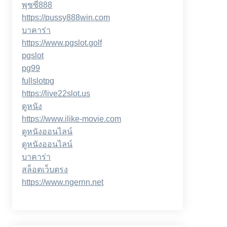
พุซซี่888
https://pussy888win.com
บาคาร่า
https://www.pgslot.golf
pgslot
pg99
fullslotpg
https://live22slot.us
ดูหนัง
https://www.ilike-movie.com
ดูหนังออนไลน์
ดูหนังออนไลน์
บาคาร่า
สล็อตเว็บตรง
https://www.ngernn.net