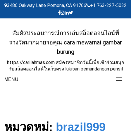
Skip
3486 Oakway Lane Pomona, CA 91766
+1 763-227-5032
to
content
สัมผัสประสบการณ์การเล่นสล็อตออนไลน์ที่
รางวัลมากมายรอคุณ cara mewarnai gambar
burung
https://carilahmas.com สมัครสมาชิกวันนี้เพื่อเข้าร่วมสนุก
กับสล็อตออนไลน์ในเว็บตรง lukisan pemandangan pensil
MENU
หมวดหมู่:
brazil999