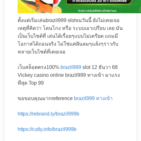
ตั้งแต่เริ่มเล่นbrazil999 slotจนวันนี้ ยังไม่เคยเจอ
เหตุที่คิดว่า โดนโกง หรือ ระบบเอาเปรียบ เลย มัน
เป็นเว็บไซต์ที่ เล่นได้เรื่อยๆแบบไม่เครียด แถมมี
โอกาสได้ถอนจริง ไม่ใช่แค่ฝันลมๆแล้งๆราวกับ
หลายเว็บไซต์ที่เคยเจอ
เว็บสล็อตตรง100%
brazil999
slot 12 ธันวา 68
Vickey casino online brazil999 ทางเข้า มาแรง
ที่สุด Top 99
ขอขอบคุณมากreference
brazil999 ทางเข้า
https://rebrand.ly/brazil999b
https://cutly.info/brazil999b