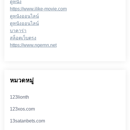
ดูหนัง
https://www.ilike-movie.com
ดูหนังออนไลน์
ดูหนังออนไลน์
บาคาร่า
สล็อตเว็บตรง
https://www.ngernn.net
หมวดหมู่
123lionth
123xos.com
13satanbets.com