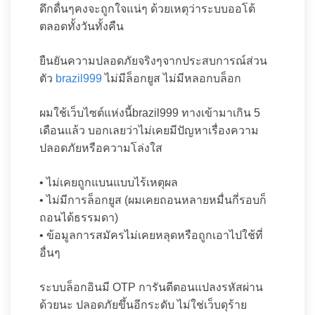
ดึกดื่นๆคงจะถูกใจแน่ๆ ด้วยเหตุว่าระบบออโต้
ตลอดทั้งวันทั้งคืน
ยืนยันความปลอดภัยจริงๆจากประสบการณ์ส่วน
ตัว
brazil999
ไม่มีล็อกยูส ไม่มีหลอกบล็อก
ผมใช้เว็บไซต์แห่งนี้brazil999 ทางเข้ามาเกิน 5
เดือนแล้ว บอกเลยว่าไม่เคยมีปัญหาเรื่องความ
ปลอดภัยหรือความโล่งใส
• ไม่เคยถูกแบนแบบไร้เหตุผล
• ไม่มีการล็อกยูส (ผมเคยถอนหลายหมื่นกี่รอบก็
ถอนได้ธรรมดา)
• ข้อมูลการสมัครไม่เคยหลุดหรือถูกเอาไปใช้ที่
อื่นๆ
ระบบล็อกอินมี OTP การันตีตอนแปลงรหัสผ่าน
ด้วยนะ ปลอดภัยขึ้นอีกระดับ ไม่ใช่เว็บดุร้าย