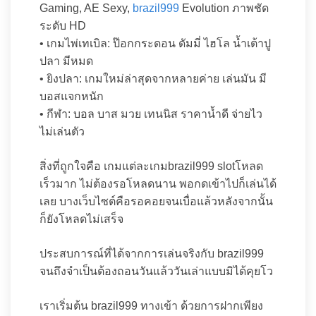
Gaming, AE Sexy,
brazil999
Evolution ภาพชัด
ระดับ HD
• เกมไพ่เทเบิล: ป๊อกกระดอน ดัมมี่ ไฮโล น้ำเต้าปู
ปลา มีหมด
• ยิงปลา: เกมใหม่ล่าสุดจากหลายค่าย เล่นมัน มี
บอสแจกหนัก
• กีฬา: บอล บาส มวย เทนนิส ราคาน้ำดี จ่ายไว
ไม่เล่นตัว
สิ่งที่ถูกใจคือ เกมแต่ละเกมbrazil999 slotโหลด
เร็วมาก ไม่ต้องรอโหลดนาน พอกดเข้าไปก็เล่นได้
เลย บางเว็บไซต์คือรอคอยจนเบื่อแล้วหลังจากนั้น
ก็ยังโหลดไม่เสร็จ
ประสบการณ์ที่ได้จากการเล่นจริงกับ brazil999
จนถึงจำเป็นต้องถอนวันแล้ววันเล่าแบบมิได้คุยโว
เราเริ่มต้น brazil999 ทางเข้า ด้วยการฝากเพียง