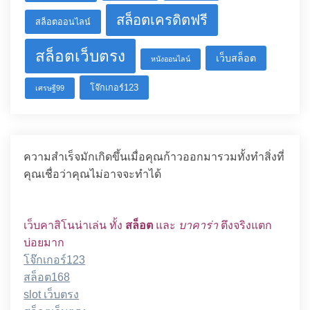
สล็อตเครดิตฟรี
สล็อตออนไลน์
สล็อตเว็บตรง
เว็บสล็อต
หนังออนไลน์
โจ๊กเกอร์123
เศรษฐี99
ความสำเร็จมักเกิดขึ้นเมื่อคุณก้าวออกมารวมทั้งทำสิ่งที่
คุณเชื่อว่าคุณไม่อาจจะทำได้
เว็บคาสิโนน่าเล่น ทั้ง
สล็อต
และ
บาคาร่า
ตึงจริงแตก
บ่อยมาก
โจ๊กเกอร์123
สล็อต168
slot เว็บตรง