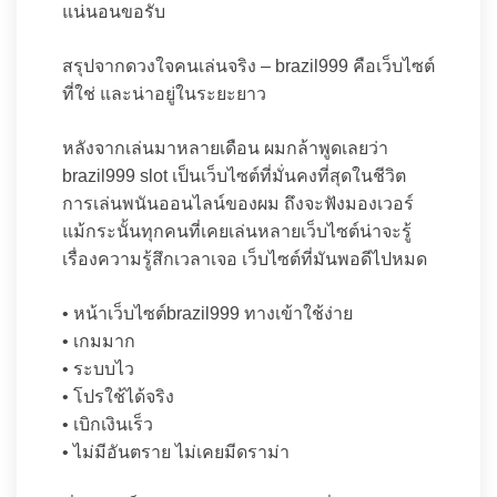
แน่นอนขอรับ
สรุปจากดวงใจคนเล่นจริง – brazil999 คือเว็บไซต์
ที่ใช่ และน่าอยู่ในระยะยาว
หลังจากเล่นมาหลายเดือน ผมกล้าพูดเลยว่า
brazil999 slot เป็นเว็บไซต์ที่มั่นคงที่สุดในชีวิต
การเล่นพนันออนไลน์ของผม ถึงจะฟังมองเวอร์
แม้กระนั้นทุกคนที่เคยเล่นหลายเว็บไซต์น่าจะรู้
เรื่องความรู้สึกเวลาเจอ เว็บไซต์ที่มันพอดีไปหมด
• หน้าเว็บไซต์brazil999 ทางเข้าใช้ง่าย
• เกมมาก
• ระบบไว
• โปรใช้ได้จริง
• เบิกเงินเร็ว
• ไม่มีอันตราย ไม่เคยมีดราม่า