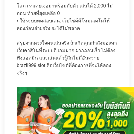
โลภ เราเคยเจอมาพร้อมกับตัว เล่นได้ 2,000 ไม่
ถอน ท้ายที่สุดเหลือ 0
• ใช้ระบบทดสอบเล่น: เว็บไซต์มีโหมดเดโมให้
ลองก่อนจ่ายจริง จะได้ไม่พลาด
สรุปจากดวงใจคนเล่นจริง ถ้าเกิดคุณกำลังมองหา
เว็บคาสิโนที่ระบบดี เกมมาก ฝากถอนเร็ว ไม่ต้อง
พึ่งแอดมิน และเล่นแล้วรู้สึกไม่มีอันตราย
brazil999 slot คือเว็บไซต์ที่ต้องการที่จะให้ลอง
จริงๆ