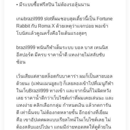
• มีระบบซื้อฟรีสปิน ไม่ต้องรอลุ้นนาน
เกมbrazil999 slotที่ผมชอบสุดเดี๋ยวนี้เป็น Fortune
Rabbit กับ Roma X ด้วยเหตุว่าแจกบ่อย พอเข้า
โบนัสแล้วคูณครั้งคือใจเต้นแรงสุดๆ
brazil999 พนันกีฬาเต็มระบบ บอล บาส เทนนิส
อีสปอร์ต มีครบ ราคาน้ำดี แทงง่ายไม่สลับซับ
ซ้อน
เว้นเสียแต่สายสล็อตกับบาคาร่า ผมก็เป็นสายบอล
ด้วยนะ (แฟนแมนยูฮะ!) ก็เลยลองเข้าไปที่เมนูกีฬา
ในเว็บBrazil999 ทางเข้า และจากนั้นก็ไม่ผิดหวัง
เลย ราคาน้ำดีกว่าเว็บไซต์เก่าที่ผมเคยเล่นนะ และ
แทงง่าย คลิกเลือกกลุ่ม กำหนดเงิน แล้วกดการัน
ตี เท่านั้นจบ ไม่ต้องกดหลายขั้น อีกอย่างที่เยี่ยม
คือ เขาอัปเดตผลแบบเรียลไทม์ในเว็บไซต์เลย ไม่
ต้องสลับแอปไปมา แถมมีถ่ายทอดสดให้ดูด้วยใน