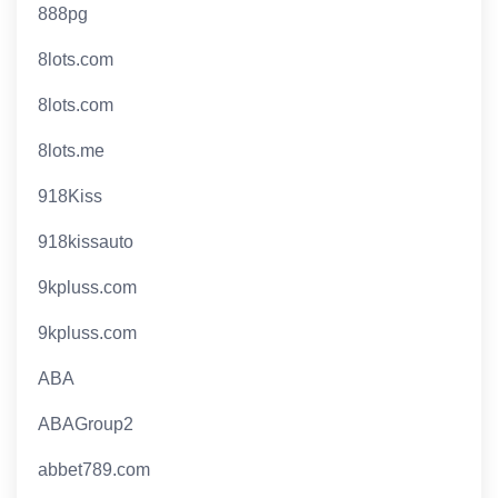
888pg
8lots.com
8lots.com
8lots.me
918Kiss
918kissauto
9kpluss.com
9kpluss.com
ABA
ABAGroup2
abbet789.com