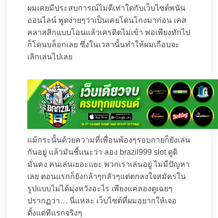
ผมเคยมีประสบการณ์ไม่ดีเท่าใดกับเว็บไซต์พนัน
ออนไลน์ พูดง่ายๆว่าเป็นเคยโดนโกงมาก่อน เคส
คลาสสิกแบบโอนแล้วเครดิตไม่เข้า พอเพียงทักไป
ก็โดนบล็อกเลย ซึ่งในเวลานั้นทำให้ผมเกือบจะ
เลิกเล่นไปเลย
แม้กระนั้นด้วยความที่เพื่อนพ้องๆรอบกายก็ยังเล่น
กันอยู่ แล้วมันชี้แนะว่า ลอง brazil999 slot ดูดิ
มั่นคง คนเล่นเยอะแยะ พวกเราเล่นอยู่ ไม่มีปัญหา
เลย ตอนแรกก็ยังกล้าๆกลัวๆแต่ตกลงใจสมัครใน
รูปแบบไม่ได้มุ่งหวังอะไร เพียงแค่ลองดูเฉยๆ
ปรากฏว่า… นี่แหละ เว็บไซต์ที่ผมอยากให้เจอ
ตั้งแต่ทีแรกจริงๆ