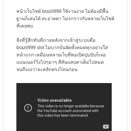
หน้าเว็บไซต์ brazil999 ใช้งานง่าย ไม่ต้องมีพื้น
ฐานก็เล่นได้ สะอาดตา ไม่รกราวกับหลายเว็บไซต์
ที่เคยพบ
สิ่งที่รู้สึกทันทีภายหลังจากเข้าสู่ระบบคือ
brazil999 slot ไม่บากบั่นยัดทั้งหมดทุกอย่างใส่
หน้าแรก เหมือนหลายเว็บที่พอเปิดปุบปับก็เจอ
แบนเนอร์วิ่งไปๆมาๆ สีสันแสบตาเต็มไปหมด
จนถึงงงว่าจะคลิกตรงไหนก่อน