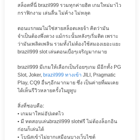
สล็อตที่นี่ brazil999 รวมทุกค่ายฮิต เกมใหม่มาไว
กราฟิกงาม เล่นลื่น ไม่ค้าง ไม่หลุด
ตอนแรกผมไม่ใช่สายสล็อตเลยจ้า คิดว่ามัน
จำเป็นต้องพึ่งดวง แม้กระนั้นหลังๆเริ่มติด เพราะ
ว่ามันเพลิดเพลิน รวมทั้งไม่ต้องใช้สมองเยอะแยะ
brazil999 slot เล่นตอนเบื่อๆเจริญมากมาย
brazil999 มีเกมให้เลือกเป็นร้อยๆเกม มีอีกทั้ง PG
Slot, Joker,
brazil999 ทางเข้า
JILI, Pragmatic
Play, CQ9 อื่นๆอีกมากมาย ซึ่ง เป็นค่ายที่ผมเคย
ได้เห็นรีวิวหลายครั้งในยูทูบ
สิ่งที่ชอบคือ:
• เกมมาใหม่อัปเดตไว
• มี ทดสอบเล่นbrazil999 slotฟรี ไม่ต้องล็อกอิน
ก่อนก็เล่นได้
• โบนัสเข้าไม่ยากเสมือนบางเว็บไซต์