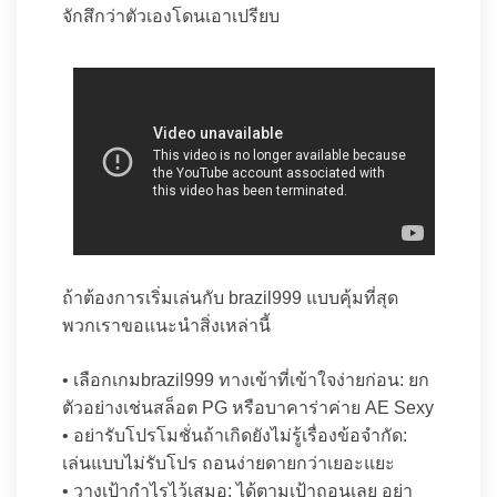
จักสึกว่าตัวเองโดนเอาเปรียบ
ถ้าต้องการเริ่มเล่นกับ brazil999 แบบคุ้มที่สุด
พวกเราขอแนะนำสิ่งเหล่านี้
• เลือกเกมbrazil999 ทางเข้าที่เข้าใจง่ายก่อน: ยก
ตัวอย่างเช่นสล็อต PG หรือบาคาร่าค่าย AE Sexy
• อย่ารับโปรโมชั่นถ้าเกิดยังไม่รู้เรื่องข้อจำกัด:
เล่นแบบไม่รับโปร ถอนง่ายดายกว่าเยอะแยะ
• วางเป้ากำไรไว้เสมอ: ได้ตามเป้าถอนเลย อย่า