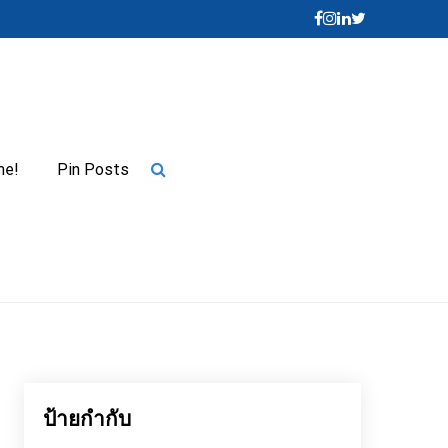
me!
Pin Posts
ป้ายกำกับ