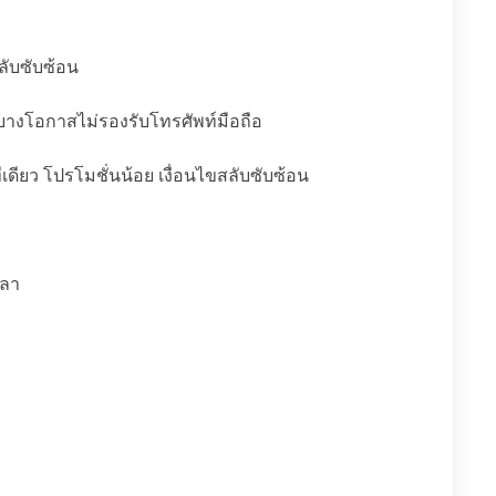
ลับซับซ้อน
ง บางโอกาสไม่รองรับโทรศัพท์มือถือ
ดียว โปรโมชั่นน้อย เงื่อนไขสลับซับซ้อน
วลา