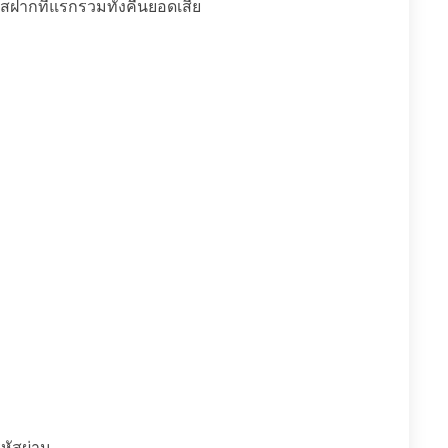
ัสฝากทีแรกรวมทั้งคืนยอดเสีย
หัสผ่าน