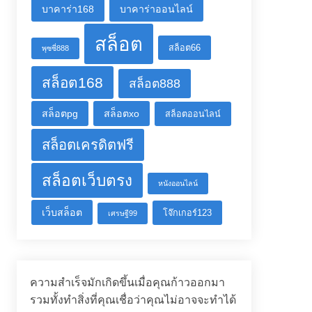
บาคาร่า168
บาคาร่าออนไลน์
สล็อต
สล็อต66
พุซซี่888
สล็อต168
สล็อต888
สล็อตpg
สล็อตxo
สล็อตออนไลน์
สล็อตเครดิตฟรี
สล็อตเว็บตรง
หนังออนไลน์
เว็บสล็อต
โจ๊กเกอร์123
เศรษฐี99
ความสำเร็จมักเกิดขึ้นเมื่อคุณก้าวออกมา
รวมทั้งทำสิ่งที่คุณเชื่อว่าคุณไม่อาจจะทำได้