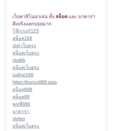
เว็บคาสิโนน่าเล่น ทั้ง
สล็อต
และ
บาคาร่า
ตึงจริงแตกบ่อยมาก
โจ๊กเกอร์123
สล็อต168
slot เว็บตรง
สล็อตเว็บตรง
slot66
สล็อตเว็บตรง
judhai168
https://bonus888.asia
สล็อต888
สล็อต99
พุซซี่888
บาคาร่า
slotxo
สล็อตเว็บตรง