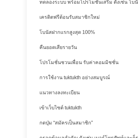
ทดลองระบบ พร้อมโปรโมชั่นเสริม ดังเช่น โบน
เครดิตฟรีต้อนรับสมาชิกใหม่
โบนัสฝากแรกสูงสุด 100%
คืนยอดเสียรายวัน
โปรโมชั่นชวนเพื่อน รับค่าคอมมิชชั่น
การใช้งาน tuktukth อย่างสมบูรณ์
แนวทางลงทะเบียน
เข้าเว็บไซต์ tuktukth
กดปุ่ม “สมัครเป็นสมาชิก”
กรอกข้อมูลสำคัญ ดังเช่น เบอร์โทรศัพท์และก็ร