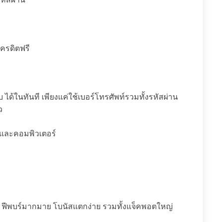
เครดิตฟรี
 ได้ในทันที เพียงแค่ใช้เบอร์โทรศัพท์รวมทั้งรหัสผ่าน
ว
ถือและคอมพิวเตอร์
ม ฟีพบร์มากมาย โบนัสแตกง่าย รวมทั้งแจ็คพอตใหญ่