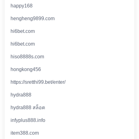
happy168
hengheng9899.com
hi6bet.com
hi6bet.com
hiso8888s.com
hongkong456
https://sretthi99.bet/enter/
hydra888
hydra888 สล็อต
infyplus888.info
item388.com