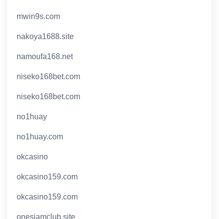
mwin9s.com
nakoya1688.site
namoufa168.net
niseko168bet.com
niseko168bet.com
no1huay
no1huay.com
okcasino
okcasino159.com
okcasino159.com
onesiamclub.site