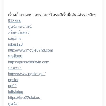
เว็บสล็อตและบาคาร่าของโครตดีเว็บนี้เล่นแล้วรวยจัดๆ
918kiss
ดูหนังออนไลน์
สล็อตเว็บตรง
sagame
joker123
http://www.movie87hd.com
พุซซี่888
https://pussy888win.com
บาคาร่า
https://www.pgslot.golf
pgslot
pg99
fullslotpg
https://live22slot.us
ดูหนัง