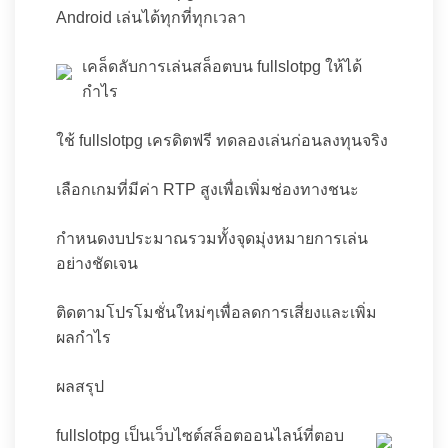
Android เล่นได้ทุกที่ทุกเวลา
เคล็ดลับการเล่นสล็อตบน fullslotpg ให้ได้
กำไร
ใช้ fullslotpg เครดิตฟรี ทดลองเล่นก่อนลงทุนจริง
เลือกเกมที่มีค่า RTP สูงเพื่อเพิ่มช่องทางชนะ
กำหนดงบประมาณรวมทั้งจุดมุ่งหมายการเล่น
อย่างชัดเจน
ติดตามโปรโมชั่นใหม่ๆเพื่อลดการเสี่ยงและเพิ่ม
ผลกำไร
ผลสรุป
fullslotpg เป็นเว็บไซต์สล็อตออนไลน์ที่ตอบ