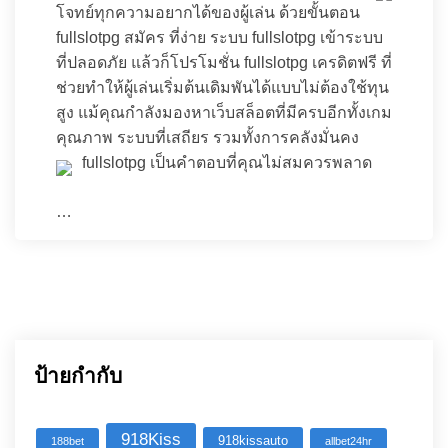
โจทย์ทุกความอยากได้ของผู้เล่น ด้วยขั้นตอน
fullslotpg สมัคร ที่ง่าย ระบบ fullslotpg เข้าระบบ
ที่ปลอดภัย แล้วก็โปรโมชั่น fullslotpg เครดิตฟรี ที่
ช่วยทำให้ผู้เล่นเริ่มต้นเดิมพันได้แบบไม่ต้องใช้ทุน
สูง แม้คุณกำลังมองหาเว็บสล็อตที่มีครบอีกทั้งเกม
คุณภาพ ระบบที่เสถียร รวมทั้งการคลังมั่นคง
fullslotpg เป็นคำตอบที่คุณไม่สมควรพลาด
…
ป้ายกำกับ
918Kiss
918kissauto
188bet
allbet24hr