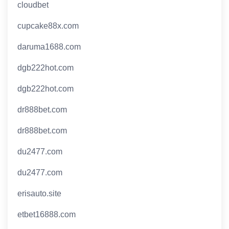
cloudbet
cupcake88x.com
daruma1688.com
dgb222hot.com
dgb222hot.com
dr888bet.com
dr888bet.com
du2477.com
du2477.com
erisauto.site
etbet16888.com