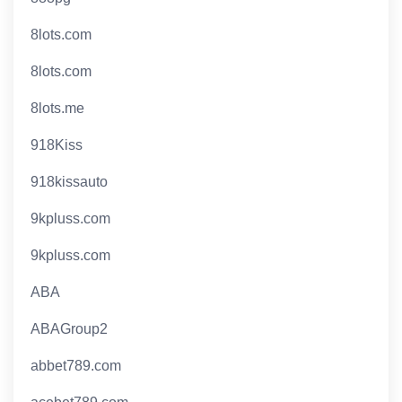
8lots.com
8lots.com
8lots.me
918Kiss
918kissauto
9kpluss.com
9kpluss.com
ABA
ABAGroup2
abbet789.com