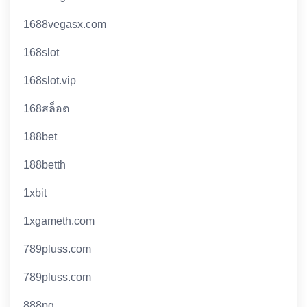
1688vegasx.com
168slot
168slot.vip
168สล็อต
188bet
188betth
1xbit
1xgameth.com
789pluss.com
789pluss.com
888pg