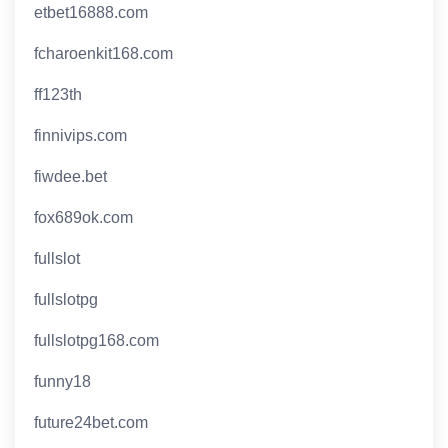
etbet16888.com
fcharoenkit168.com
ff123th
finnivips.com
fiwdee.bet
fox689ok.com
fullslot
fullslotpg
fullslotpg168.com
funny18
future24bet.com