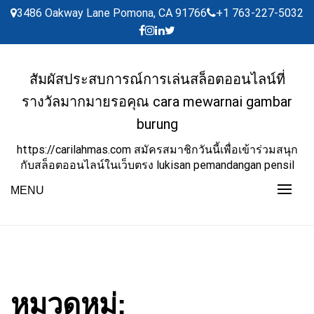
Skip
3486 Oakway Lane Pomona, CA 91766
+1 763-227-5032
to
content
สัมผัสประสบการณ์การเล่นสล็อตออนไลน์ที่
รางวัลมากมายรอคุณ cara mewarnai gambar
burung
https://carilahmas.com สมัครสมาชิกวันนี้เพื่อเข้าร่วมสนุก
กับสล็อตออนไลน์ในเว็บตรง lukisan pemandangan pensil
MENU
หมวดหมู่: