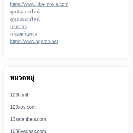
https://www.ilike-movie.com
ดูหนังออนไลน์
ดูหนังออนไลน์
บาคาร่า
สล็อตเว็บตรง
https://www.ngernn.net
หมวดหมู่
123lionth
123xos.com
13satanbets.com
1688vegasx.com