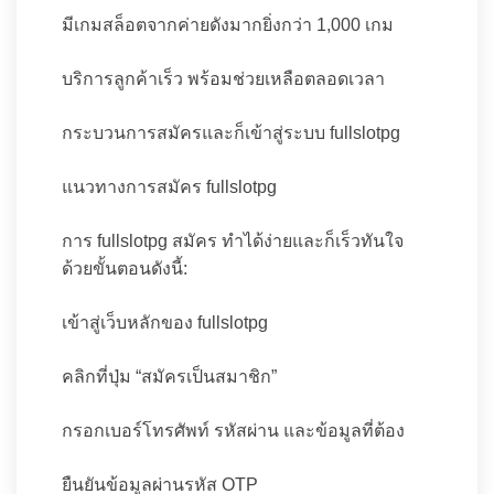
มีเกมสล็อตจากค่ายดังมากยิ่งกว่า 1,000 เกม
บริการลูกค้าเร็ว พร้อมช่วยเหลือตลอดเวลา
กระบวนการสมัครและก็เข้าสู่ระบบ fullslotpg
แนวทางการสมัคร fullslotpg
การ fullslotpg สมัคร ทำได้ง่ายและก็เร็วทันใจ
ด้วยขั้นตอนดังนี้:
เข้าสู่เว็บหลักของ fullslotpg
คลิกที่ปุ่ม “สมัครเป็นสมาชิก”
กรอกเบอร์โทรศัพท์ รหัสผ่าน และข้อมูลที่ต้อง
ยืนยันข้อมูลผ่านรหัส OTP