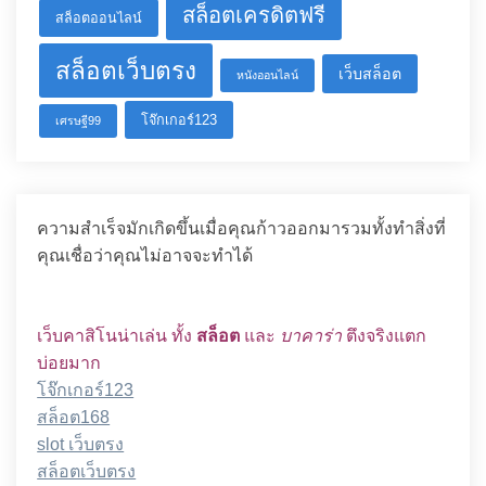
สล็อตเครดิตฟรี
สล็อตออนไลน์
สล็อตเว็บตรง
เว็บสล็อต
หนังออนไลน์
โจ๊กเกอร์123
เศรษฐี99
ความสำเร็จมักเกิดขึ้นเมื่อคุณก้าวออกมารวมทั้งทำสิ่งที่
คุณเชื่อว่าคุณไม่อาจจะทำได้
เว็บคาสิโนน่าเล่น ทั้ง
สล็อต
และ
บาคาร่า
ตึงจริงแตก
บ่อยมาก
โจ๊กเกอร์123
สล็อต168
slot เว็บตรง
สล็อตเว็บตรง