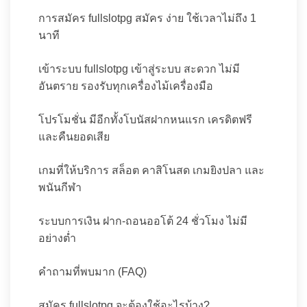
การสมัคร fullslotpg สมัคร ง่าย ใช้เวลาไม่ถึง 1
นาที
เข้าระบบ fullslotpg เข้าสู่ระบบ สะดวก ไม่มี
อันตราย รองรับทุกเครื่องไม้เครื่องมือ
โปรโมชั่น มีอีกทั้งโบนัสฝากหนแรก เครดิตฟรี
และคืนยอดเสีย
เกมที่ให้บริการ สล็อต คาสิโนสด เกมยิงปลา และ
พนันกีฬา
ระบบการเงิน ฝาก-ถอนออโต้ 24 ชั่วโมง ไม่มี
อย่างต่ำ
คำถามที่พบมาก (FAQ)
สมัคร fullslotpg จะต้องใช้อะไรบ้าง?