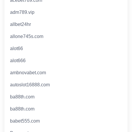
acebet789.com
adm789.vip
allbet24hr
allone745s.com
alot66
alot666
ambnovabet.com
autoslot16888.com
ba88th.com
ba88th.com
babet555.com