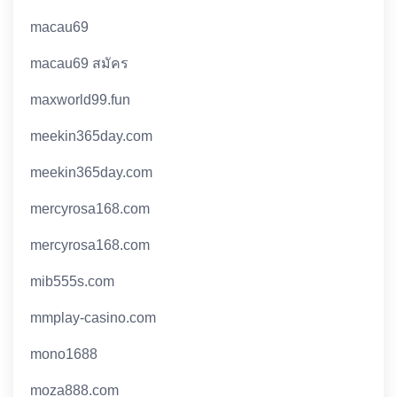
macau69
macau69 สมัคร
maxworld99.fun
meekin365day.com
meekin365day.com
mercyrosa168.com
mercyrosa168.com
mib555s.com
mmplay-casino.com
mono1688
moza888.com