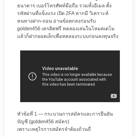
ธนาคาร เบอร์โทรศัพท์มือถือ รวมทั้งอีเมล ตั้ง
รหัสผ่านที่แข็งแรง เปิด 2FA หากมี วิเคราะห์
หนทางฝาก-ถอน อ่านข้อตกลงก่อนรับ
golden456 เครดิตฟรี ทดลองเล่นในโหมดเดโม
แล้วก็ฝากยอดเล็กเพื่อทดลองระบบก่อนลงทุนจริง
หัวข้อที่ 1 — กระบวนการสมัครและการยืนยัน
บัญชี (golden456 สมัคร)
เพราะเหตุไรการสมัครจำต้องถ้วนถี่