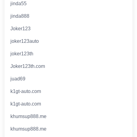
jinda55
jinda888
Joker123
joker123auto
joker123th
Joker123th.com
juad69
k1gt-auto.com
k1gt-auto.com
khumsup888.me
khumsup888.me