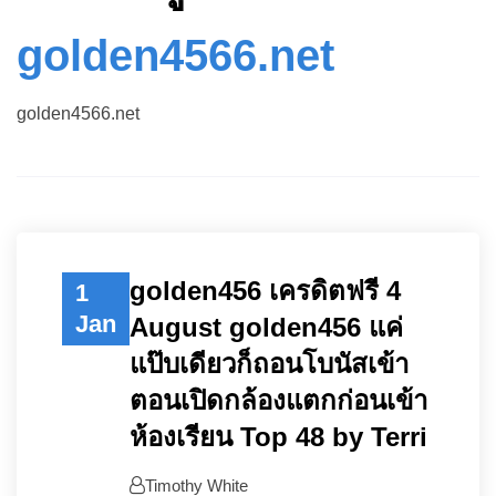
golden4566.net
golden4566.net
golden456 เครดิตฟรี 4
1
Jan
August golden456 แค่
แป๊บเดียวก็ถอนโบนัสเข้า
ตอนเปิดกล้องแตกก่อนเข้า
ห้องเรียน Top 48 by Terri
Timothy White