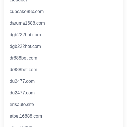
cupcake88x.com
daruma1688.com
dgb222hot.com
dgb222hot.com
dr888bet.com
dr888bet.com
du2477.com
du2477.com
erisauto.site
etbet16888.com