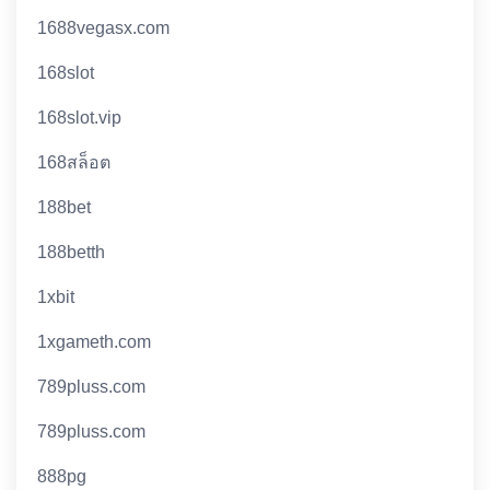
1688vegasx.com
168slot
168slot.vip
168สล็อต
188bet
188betth
1xbit
1xgameth.com
789pluss.com
789pluss.com
888pg