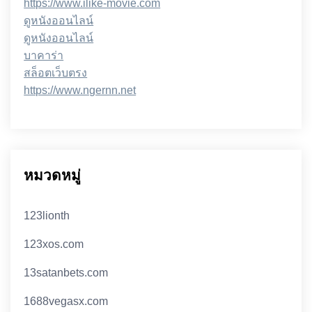
https://www.ilike-movie.com
ดูหนังออนไลน์
ดูหนังออนไลน์
บาคาร่า
สล็อตเว็บตรง
https://www.ngernn.net
หมวดหมู่
123lionth
123xos.com
13satanbets.com
1688vegasx.com