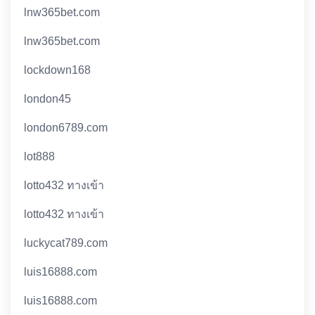
lnw365bet.com
lnw365bet.com
lockdown168
london45
london6789.com
lot888
lotto432 ทางเข้า
lotto432 ทางเข้า
luckycat789.com
luis16888.com
luis16888.com