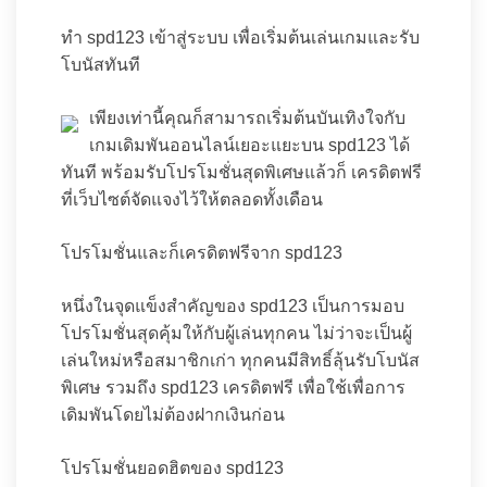
ทำ spd123 เข้าสู่ระบบ เพื่อเริ่มต้นเล่นเกมและรับ
โบนัสทันที
เพียงเท่านี้คุณก็สามารถเริ่มต้นบันเทิงใจกับ
เกมเดิมพันออนไลน์เยอะแยะบน spd123 ได้
ทันที พร้อมรับโปรโมชั่นสุดพิเศษแล้วก็ เครดิตฟรี
ที่เว็บไซต์จัดแจงไว้ให้ตลอดทั้งเดือน
โปรโมชั่นและก็เครดิตฟรีจาก spd123
หนึ่งในจุดแข็งสำคัญของ spd123 เป็นการมอบ
โปรโมชั่นสุดคุ้มให้กับผู้เล่นทุกคน ไม่ว่าจะเป็นผู้
เล่นใหม่หรือสมาชิกเก่า ทุกคนมีสิทธิ์ลุ้นรับโบนัส
พิเศษ รวมถึง spd123 เครดิตฟรี เพื่อใช้เพื่อการ
เดิมพันโดยไม่ต้องฝากเงินก่อน
โปรโมชั่นยอดฮิตของ spd123