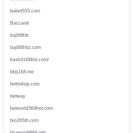
babet555.com
Baccarat
baj88thb
baj88thbz.com
baslot168bet.com/
bbp168.me
betm4vip.com
betway
betworld369hot.com
bio285th.com
bluewin8888.info