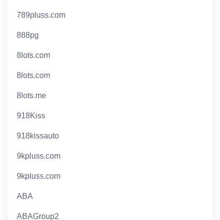
789pluss.com
888pg
8lots.com
8lots.com
8lots.me
918Kiss
918kissauto
9kpluss.com
9kpluss.com
ABA
ABAGroup2