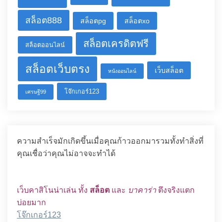
สล็อต888
สล็อตpg
สล็อตxo
สล็อตเครดิตฟรี
สล็อตออนไลน์
สล็อตเว็บตรง
เว็บสล็อต
หนังออนไลน์
โจ๊กเกอร์123
เศรษฐี99
ความสำเร็จมักเกิดขึ้นเมื่อคุณก้าวออกมารวมทั้งทำสิ่งที่
คุณเชื่อว่าคุณไม่อาจจะทำได้
เว็บคาสิโนน่าเล่น ทั้ง
สล็อต
และ
บาคาร่า
ตึงจริงแตก
บ่อยมาก
โจ๊กเกอร์123