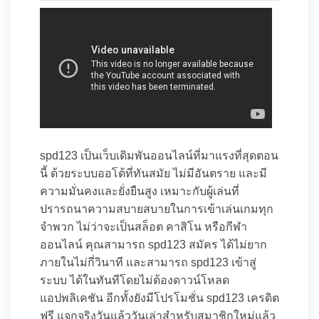
spd123 เป็นเว็บเดิมพันออนไลน์ที่มาแรงที่สุดตอน
นี้ ด้วยระบบออโต้ที่ทันสมัย ไม่มีอันตราย และมี
ความมั่นคงและยั่งยืนสูง เหมาะกับผู้เล่นที่
ปรารถนาความสบายสบายในการเข้าเล่นเกมทุก
จำพวก ไม่ว่าจะเป็นสล็อต คาสิโน หรือกีฬา
ออนไลน์ คุณสามารถ spd123 สมัคร ได้ไม่ยาก
ภายในไม่กี่วินาที และสามารถ spd123 เข้าสู่
ระบบ ได้ในทันทีโดยไม่ต้องดาวน์โหลด
แอปพลิเคชัน อีกทั้งยังมีโปรโมชั่น spd123 เครดิต
ฟรี แจกจริงวันแล้ววันเล่าสำหรับสมาชิกใหม่แล้ว