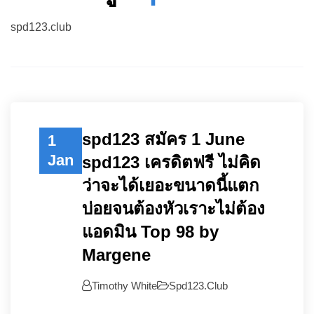
spd123.club
spd123 สมัคร 1 June
1
Jan
spd123 เครดิตฟรี ไม่คิด
ว่าจะได้เยอะขนาดนี้แตก
บ่อยจนต้องหัวเราะไม่ต้อง
แอดมิน Top 98 by
Margene
Timothy White
Spd123.club