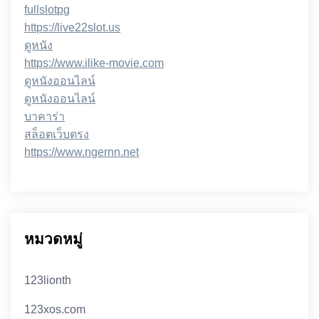
fullslotpg
https://live22slot.us
ดูหนัง
https://www.ilike-movie.com
ดูหนังออนไลน์
ดูหนังออนไลน์
บาคาร่า
สล็อตเว็บตรง
https://www.ngernn.net
หมวดหมู่
123lionth
123xos.com