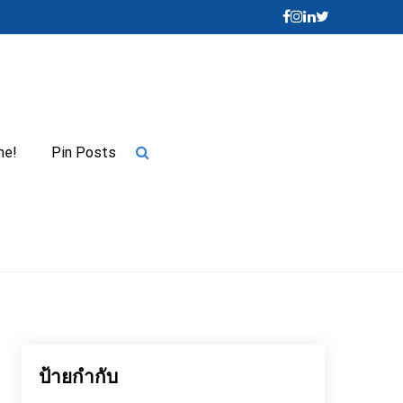
me!
Pin Posts
ป้ายกำกับ