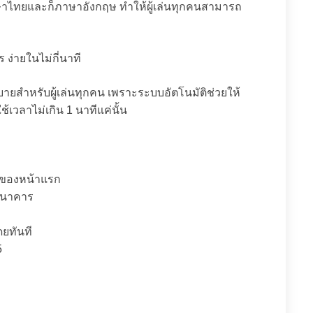
งภาษาไทยและก็ภาษาอังกฤษ ทำให้ผู้เล่นทุกคนสามารถ
ง่ายในไม่กี่นาที
บายสำหรับผู้เล่นทุกคน เพราะระบบอัตโนมัติช่วยให้
้เวลาไม่เกิน 1 นาทีแค่นั้น
วาของหน้าแรก
ลธนาคาร
ดยทันที
5