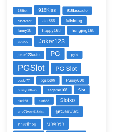
918Kiss
918kissauto
188bet
fullslotpg
alot666
allbet24hr
happy168
hengjing168
funny18
Joker123
jinda55
PG
joker123auto
pg99
PGSlot
PG Slot
Pussy888
pgslot99
pgslot77
Slot
sagame168
pussy888win
Slotxo
slot168
slot888
ดูหนังออนไลน์
ดาวน์โหลด918kiss
บาคาร่า
ทางเข้าpg