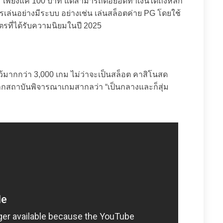
ี เพียงแค่ 100 บาท แต่สามารถต่อยอดทำเงินได้ถึงหลัก
รเล่นอย่างมีระบบ อย่างเช่น เล่นสล็อตค่าย PG โดยใช้
ูตรที่ได้รับความนิยมในปี 2025
้มากกว่า 3,000 เกม ไม่ว่าจะเป็นสล็อต คาสิโนสด
ากสถาบันพิจารณาเกมสากลว่า “เป็นกลางและก็สุ่ม