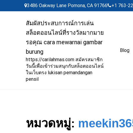
Skip
3486 Oakway Lane Pomona, CA 91766
+1 763-2
to
content
สัมผัสประสบการณ์การเล่น
สล็อตออนไลน์ที่รางวัลมากมาย
รอคุณ cara mewarnai gambar
Blog
burung
https://carilahmas.com สมัครสมาชิก
วันนี้เพื่อเข้าร่วมสนุกกับสล็อตออนไลน์
ในเว็บตรง lukisan pemandangan
pensil
หมวดหมู่:
meekin36