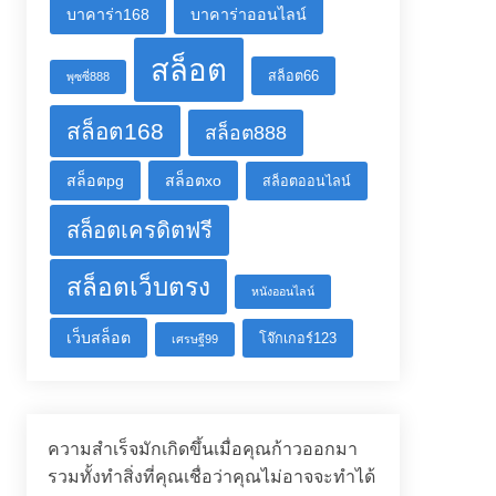
บาคาร่า168
บาคาร่าออนไลน์
สล็อต
สล็อต66
พุซซี่888
สล็อต168
สล็อต888
สล็อตpg
สล็อตxo
สล็อตออนไลน์
สล็อตเครดิตฟรี
สล็อตเว็บตรง
หนังออนไลน์
เว็บสล็อต
โจ๊กเกอร์123
เศรษฐี99
ความสำเร็จมักเกิดขึ้นเมื่อคุณก้าวออกมา
รวมทั้งทำสิ่งที่คุณเชื่อว่าคุณไม่อาจจะทำได้