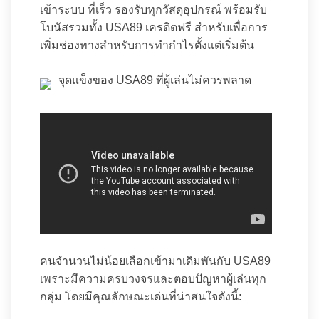
เข้าระบบ ที่เร็ว รองรับทุกวัสดุอุปกรณ์ พร้อมรับ
โบนัสรวมทั้ง USA89 เครดิตฟรี สำหรับเพื่อการ
เพิ่มช่องทางสำหรับการทำกำไรตั้งแต่เริ่มต้น
จุดแข็งของ USA89 ที่ผู้เล่นไม่ควรพลาด
คนจำนวนไม่น้อยเลือกเข้ามาเดิมพันกับ USA89
เพราะมีความครบวงจรและตอบปัญหาผู้เล่นทุก
กลุ่ม โดยมีคุณลักษณะเด่นที่น่าสนใจดังนี้: