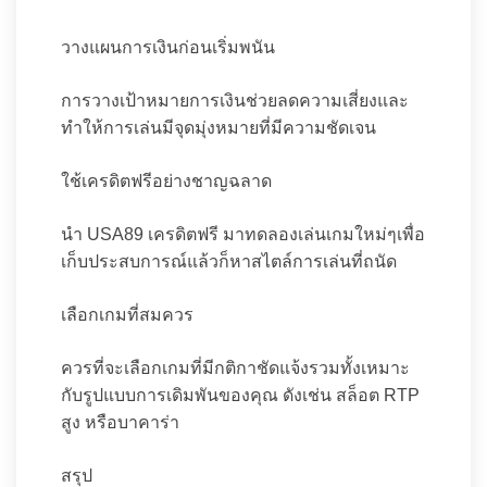
วางแผนการเงินก่อนเริ่มพนัน
การวางเป้าหมายการเงินช่วยลดความเสี่ยงและ
ทำให้การเล่นมีจุดมุ่งหมายที่มีความชัดเจน
ใช้เครดิตฟรีอย่างชาญฉลาด
นำ USA89 เครดิตฟรี มาทดลองเล่นเกมใหม่ๆเพื่อ
เก็บประสบการณ์แล้วก็หาสไตล์การเล่นที่ถนัด
เลือกเกมที่สมควร
ควรที่จะเลือกเกมที่มีกติกาชัดแจ้งรวมทั้งเหมาะ
กับรูปแบบการเดิมพันของคุณ ดังเช่น สล็อต RTP
สูง หรือบาคาร่า
สรุป