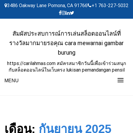
Skip
3486 Oakway Lane Pomona, CA 91766
+1 763-227-5032
to
content
สัมผัสประสบการณ์การเล่นสล็อตออนไลน์ที่
รางวัลมากมายรอคุณ cara mewarnai gambar
burung
https://carilahmas.com สมัครสมาชิกวันนี้เพื่อเข้าร่วมสนุก
กับสล็อตออนไลน์ในเว็บตรง lukisan pemandangan pensil
MENU
เดือน:
กันยายน 2025