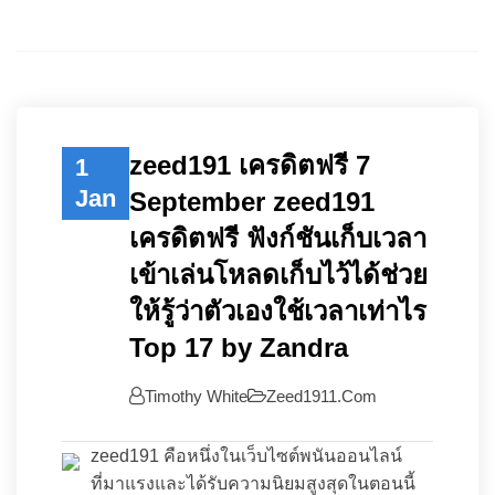
zeed191 เครดิตฟรี 7
1
Jan
September zeed191
เครดิตฟรี ฟังก์ชันเก็บเวลา
เข้าเล่นโหลดเก็บไว้ได้ช่วย
ให้รู้ว่าตัวเองใช้เวลาเท่าไร
Top 17 by Zandra
Timothy White
Zeed1911.com
zeed191 คือหนึ่งในเว็บไซต์พนันออนไลน์
ที่มาแรงและได้รับความนิยมสูงสุดในตอนนี้