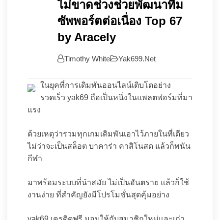
ไม่ขาดช่วงช่วยพัฒนาทีม
ซัพพอร์ตต่อเนื่อง Top 67
by Aracely
Timothy White
Yak699.net
ในยุคที่การเดิมพันออนไลน์เติบโตอย่าง
รวดเร็ว yak69 ถือเป็นหนึ่งในแพลตฟอร์มที่มา
แรง
ด้วยเหตุว่ารวมทุกเกมเดิมพันเอาไว้ภายในที่เดียว
ไม่ว่าจะเป็นสล็อต บาคาร่า คาสิโนสด แล้วก็พนัน
กีฬา
มาพร้อมระบบที่นำสมัย ไม่เป็นอันตราย แล้วก็ใช้
งานง่าย ที่สำคัญยังมีโปรโมชั่นสุดคุ้มอย่าง
yak69 เครดิตฟรี มอบให้กับสมาชิกใหม่และเก่า