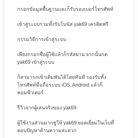
กรอกข้อมูลพื้นฐานและก็รับรองเบอร์โทรศัพท์
เข้าสู่ระบบรวมทั้งรับโบนัส yak69 เครดิตฟรี
กรรมวิธีการเข้าสู่ระบบ
เพียงกรอกชื่อผู้ใช้แล้วก็รหัสผ่าน จากนั้นกด
yak69 เข้าสู่ระบบ
ก็สามารถเข้าเดิมพันได้โดยทันที รองรับทั้ง
โทรศัพท์มือถือระบบ iOS, Android แล้วก็
คอมพิวเตอร์
รีวิวจากผู้เล่นจริงของ yak69
ผู้ใช้งานส่วนมากชูให้ yak69 ยอดเยี่ยมในเว็บที่
ตอบปัญหาด้านความสะดวก