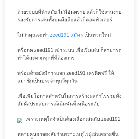
ด้วยระบบที่นำสมัย ไม่มีอันตราย แล้วก็ใช้งานง่าย
รองรับการเล่นทั้งบนมือถือแล้วก็คอมพิวเตอร์
ไม่ว่าคุณจะทำ
zeed191 สมัคร
เป็นพวกใหม่
หรือกด zeed191 เข้าระบบ เพื่อเริ่มเล่น ก็สามารถ
ทำได้สะดวกทุกที่ที่ต้องการ
พร้อมด้วยยังมีการแจก zeed191 เครดิตฟรี ให้
สมาชิกเป็นประจำทุกวี่ทุกวัน
เพื่อเพิ่มโอกาสสำหรับในการสร้างผลกำไรรวมทั้ง
สัมผัสประสบการณ์เดิมพันที่เหนือระดับ
เพราะเหตุใดจำเป็นต้องเลือกเล่นกับ zeed191
หลายคนอาจสงสัยว่าเพราะเหตุไรผู้เล่นหลายชิ้น