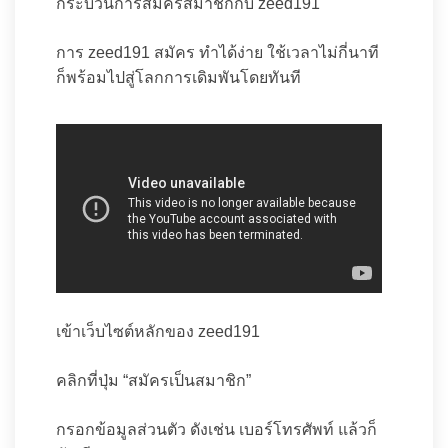
กระบวนการสมัครสมาชิกกับ zeed191
การ zeed191 สมัคร ทำได้ง่าย ใช้เวลาไม่กี่นาที
ก็พร้อมไปสู่โลกการเดิมพันโดยทันที
เข้าเว็บไซต์หลักของ zeed191
คลิกที่ปุ่ม “สมัครเป็นสมาชิก”
กรอกข้อมูลส่วนตัว ดังเช่น เบอร์โทรศัพท์ แล้วก็