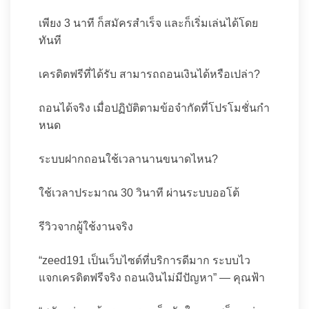
เพียง 3 นาที ก็สมัครสำเร็จ และก็เริ่มเล่นได้โดย
ทันที
เครดิตฟรีที่ได้รับ สามารถถอนเงินได้หรือเปล่า?
ถอนได้จริง เมื่อปฏิบัติตามข้อจำกัดที่โปรโมชั่นกำ
หนด
ระบบฝากถอนใช้เวลานานขนาดไหน?
ใช้เวลาประมาณ 30 วินาที ผ่านระบบออโต้
รีวิวจากผู้ใช้งานจริง
“zeed191 เป็นเว็บไซต์ที่บริการดีมาก ระบบไว
แจกเครดิตฟรีจริง ถอนเงินไม่มีปัญหา” — คุณฟ้า