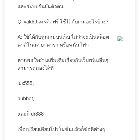
และระบบยืนยันตัวตน
Q: yak69 เครดิตฟรี ใช้ได้กับเกมอะไรบ้าง?
A: ใช้ได้กับทุกเกมบนเว็บ ไม่ว่าจะเป็นสล็อต
คาสิโนสด บาคาร่า หรือพนันกีฬา
หากพอใจอ่านเพิ่มเติมเกี่ยวกับเว็บพนันอื่นๆ
สามารถมองได้ที่
lux555,
hubbet,
และก็ dr888
เพื่อเปรียบเทียบโปรโมชั่นแล้วก็ข้อดีต่างๆ