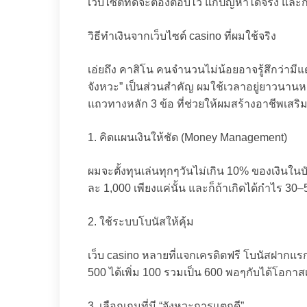
เว็บไซต์ที่ดีจะต้องตอบไว แก้ปัญหาได้จริง และ
วิธีทำเงินจากเว็บไซต์ casino ที่ผมใช้จริง
เอ่ยถึง คาสิโน คนจำนวนไม่น้อยอาจรู้สึกว่ามีแ
จังหวะ” เป็นส่วนสำคัญ ผมใช้เวลาอยู่ยาวนานห
แถวทางหลัก 3 ข้อ ที่ช่วยให้ผมสร้างอาชีพเสริม
1. คิดแผนเงินให้ชัด (Money Management)
ผมจะตั้งทุนเล่นทุกๆวันไม่เกิน 10% ของเงินในบั
ละ 1,000 เพียงแค่นั้น และก็ถ้าเกิดได้กำไร 30–
2. ใช้ระบบโบนัสให้คุ้ม
เว็บ casino หลายที่แจกเครดิตฟรี โบนัสฝากแรก
500 ได้เพิ่ม 100 รวมเป็น 600 พอๆกับได้โอกาสเ
3. เลือกเกมที่มี “จังหวะการแตกดี”