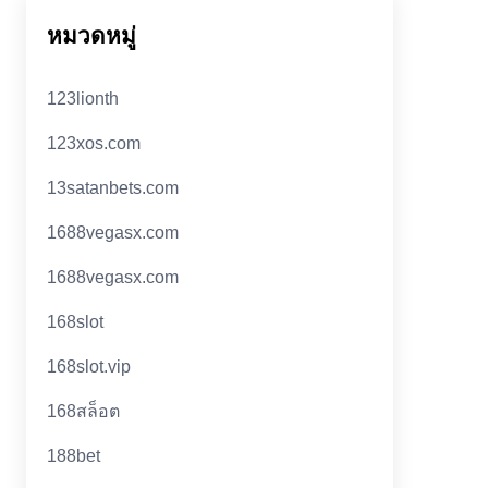
หมวดหมู่
123lionth
123xos.com
13satanbets.com
1688vegasx.com
1688vegasx.com
168slot
168slot.vip
168สล็อต
188bet