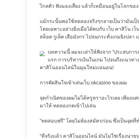
ไกลตัว ฟังมองเสี่ยง แล้วก็เหมือนอยู่ในโลกของ
แม้กระนั้นพอใช้ทดลองจริงๆกลายเป็นว่ามันเป็นหนึ
โดยเฉพาะอย่างยิ่งเมื่อได้พบกับ เว็บ คาสิโน เว็
สล็อต รูเล็ต เสือมังกร ไปจนกระทั่งเกมยิงปลา
บทความนี้ ผมจะเล่าให้ฟังจาก “ประสบการณ์ตร
แรก การบริหารเงินในเกม ไปจนถึงแนวทางไ
คาสิโนออนไลน์ในมุมใหม่แน่นอน!
การตัดสินใจเข้าเล่นเว็บ okcasino ของผม
จุดกำเนิดของผมไม่ได้หรูหราอะไรเลย เพียงแค่เ
มาให้ ทดลองกดเข้าไปเล่น
“ทดสอบฟรี” โดยไม่ต้องสมัครก่อน ซึ่งเป็นจุดที่ทำ
“ที่จริงแล้ว คาสิโนออนไลน์ มันไม่ใช่เรื่องน่าขน