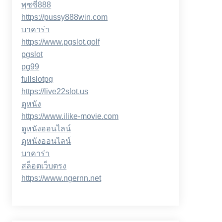
พุซซี่888
https://pussy888win.com
บาคาร่า
https://www.pgslot.golf
pgslot
pg99
fullslotpg
https://live22slot.us
ดูหนัง
https://www.ilike-movie.com
ดูหนังออนไลน์
ดูหนังออนไลน์
บาคาร่า
สล็อตเว็บตรง
https://www.ngernn.net