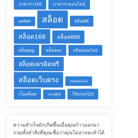
บาคาร่า168
บาคาร่าออนไลน์
สล็อต
สล็อต66
พุซซี่888
สล็อต168
สล็อต888
สล็อตpg
สล็อตxo
สล็อตออนไลน์
สล็อตเครดิตฟรี
สล็อตเว็บตรง
หนังออนไลน์
เว็บสล็อต
โจ๊กเกอร์123
เศรษฐี99
ความสำเร็จมักเกิดขึ้นเมื่อคุณก้าวออกมา
รวมทั้งทำสิ่งที่คุณเชื่อว่าคุณไม่อาจจะทำได้