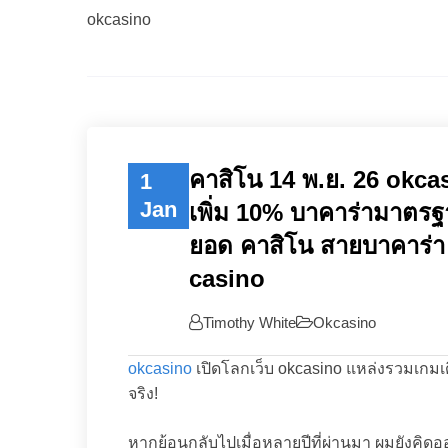
okcasino
คาสิโน 14 พ.ย. 26 okcasi
1
Jan
เพิ่ม 10% บาคาร่ามาตรฐา
ยอด คาสิโน สายบาคาร่า
casino
Timothy White
Okcasino
okcasino
เปิดโลกเว็บ okcasino แหล่งรวมเกมเด
จริง!
หากย้อนกลับไปเมื่อหลายปีที่ผ่านมา ผมยังคิดอ