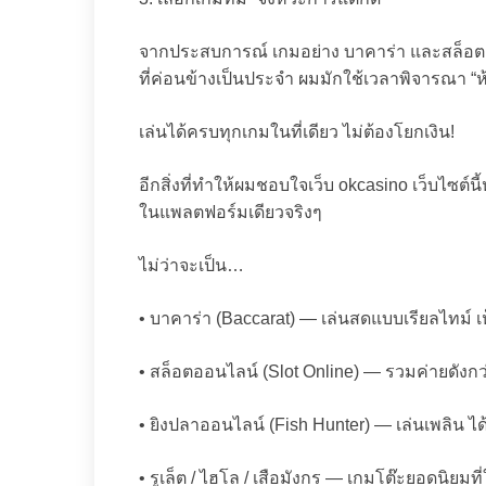
จากประสบการณ์ เกมอย่าง บาคาร่า และสล็อตค่า
ที่ค่อนข้างเป็นประจำ ผมมักใช้เวลาพิจารณา “
เล่นได้ครบทุกเกมในที่เดียว ไม่ต้องโยกเงิน!
อีกสิ่งที่ทำให้ผมชอบใจเว็บ okcasino เว็บไซต์
ในแพลตฟอร์มเดียวจริงๆ
ไม่ว่าจะเป็น…
• บาคาร่า (Baccarat) — เล่นสดแบบเรียลไทม์ เห็
• สล็อตออนไลน์ (Slot Online) — รวมค่ายดังกว
• ยิงปลาออนไลน์ (Fish Hunter) — เล่นเพลิน ได้
• รูเล็ต / ไฮโล / เสือมังกร — เกมโต๊ะยอดนิยมที