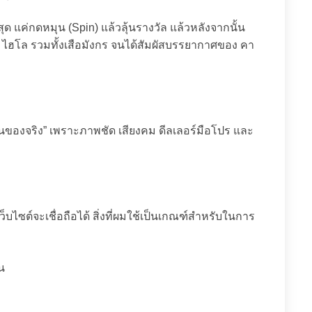
สุด แค่กดหมุน (Spin) แล้วลุ้นรางวัล แล้วหลังจากนั้น
็ต ไฮโล รวมทั้งเสือมังกร จนได้สัมผัสบรรยากาศของ คา
นี้มันของจริง” เพราะภาพชัด เสียงคม ดีลเลอร์มือโปร และ
็บไซต์จะเชื่อถือได้ สิ่งที่ผมใช้เป็นเกณฑ์สำหรับในการ
่น