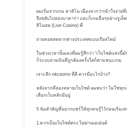
ผมเริ่มจากเกม คาสิโน เนื่องจากว่าเข้าใจง่ายที่
จึงขยับไปลองบาคาร่า และก็เกมอื่นๆอย่างรูเล
สิโนสด (Live Casino) ที่
ถ่ายทอดสดจากต่างประเทศแบบเรียลไทม์
ในช่วงเวลานั้นเองที่ผมรู้สึกว่า “เว็บไซต์แห่ง
ก็ระบบจ่ายเงินที่ถูกต้องครั้งใดก็ตามชนะเกม
เจาะลึก okcasino ที่ดี ควรมีอะไรบ้าง?
หลังจากที่ลองหลายเว็บไซต์ ผมพบว่า ไม่ใช่ทุกเว
เลือกเว็บหลักมีอยู่
5 ข้อสำคัญที่อยากแชร์ให้ทุกคนรู้ไว้ก่อนเริ่มเล
1.ควรเป็นเว็บไซต์ตรง ไม่ผ่านเอเย่นต์