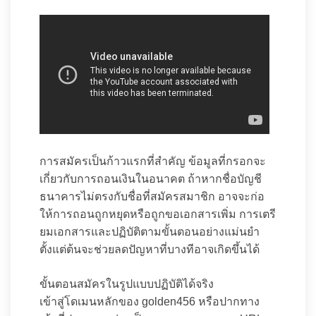
การสมัครเป็นก้าวแรกที่สำคัญ ข้อมูลที่กรอกจะ
เกี่ยวกับการถอนเงินในอนาคต ถ้าหากชื่อบัญชี
ธนาคารไม่ตรงกับชื่อที่สมัครสมาชิก อาจจะก่อ
ให้การถอนถูกหยุดหรือถูกขอเอกสารเพิ่ม การเตรี
ยมเอกสารและปฏิบัติตามขั้นตอนอย่างแม่นยำ
ตั้งแต่ต้นจะช่วยลดปัญหาที่บางทีอาจเกิดขึ้นได้
ขั้นตอนสมัครในรูปแบบปฏิบัติได้จริง
เข้าสู่โดเมนหลักของ golden456 หรือปากทาง