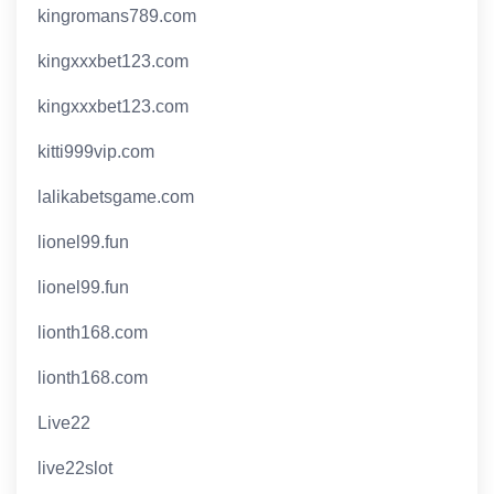
kingromans789.com
kingxxxbet123.com
kingxxxbet123.com
kitti999vip.com
lalikabetsgame.com
lionel99.fun
lionel99.fun
lionth168.com
lionth168.com
Live22
live22slot