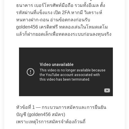
ธนาคาร เบอร์โทรศัพท์มือถือ รวมทั้งอีเมล ตั้ง
รหัสผ่านที่แข็งแรง เปิด 2FA หากมี วิเคราะห์
หนทางฝาก-ถอน อ่านข้อตกลงก่อนรับ
golden456 เครดิตฟรี ทดลองเล่นในโหมดเดโม
แล้วก็ฝากยอดเล็กเพื่อทดลองระบบก่อนลงทุนจริง
หัวข้อที่ 1 — กระบวนการสมัครและการยืนยัน
บัญชี (golden456 สมัคร)
เพราะเหตุไรการสมัครจำต้องถ้วนถี่