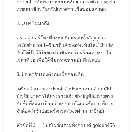
ติดต่อฝ่ายซัพพอร์ตพร้อมหลักฐาน ยกตัวอย่างเช่น
เลขสมาชิกหรือสลิปการฝาก เพื่อขอปลดล็อก
2. OTP ไม่มาถึง
ตรวจดูเบอร์โทรที่ลงทะเบียนรวมทั้งสัญญาณ
เครือข่าย รอ 1–5 นาทีแล้วกดส่งรหัสใหม่ ถ้าเกิด
ยังมิได้รับให้ติดต่อฝ่ายซัพพอร์ตพร้อมเจาะจงใน
เวลาที่ขอ เพื่อให้ทีมตรวจทานบันทึกระบบ
3. ปัญหารับรองตัวตนเมื่อถอนเงิน
เตรียมสำเนาบัตรประจำตัวประชาชนแล้วก็สลิป
บัญชีธนาคารให้กระจ่างแจ้ง ชื่อบัญชีจะต้องตรง
กับชื่อที่ลงทะเบียน ถ้าเอกสารไม่แน่ชัดบางทีอาจ
จำต้องส่งซ้ำบ่อยครั้งกระทั่งจะผ่านการยืนยัน
หัวข้อที่ 3 — โปรโมชั่นรวมทั้งการใช้ golden456