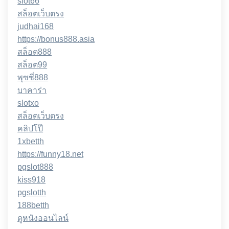
slot66
สล็อตเว็บตรง
judhai168
https://bonus888.asia
สล็อต888
สล็อต99
พุซซี่888
บาคาร่า
slotxo
สล็อตเว็บตรง
คลิปโป๊
1xbetth
https://funny18.net
pgslot888
kiss918
pgslotth
188betth
ดูหนังออนไลน์