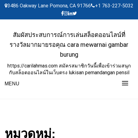
Skip
3486 Oakway Lane Pomona, CA 91766
+1 763-227-5032
to
content
สัมผัสประสบการณ์การเล่นสล็อตออนไลน์ที่
รางวัลมากมายรอคุณ cara mewarnai gambar
burung
https://carilahmas.com สมัครสมาชิกวันนี้เพื่อเข้าร่วมสนุก
กับสล็อตออนไลน์ในเว็บตรง lukisan pemandangan pensil
MENU
หมวดหมู่: