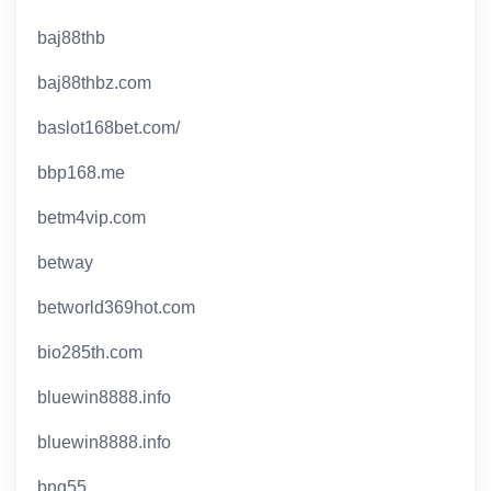
baj88thb
baj88thbz.com
baslot168bet.com/
bbp168.me
betm4vip.com
betway
betworld369hot.com
bio285th.com
bluewin8888.info
bluewin8888.info
bng55