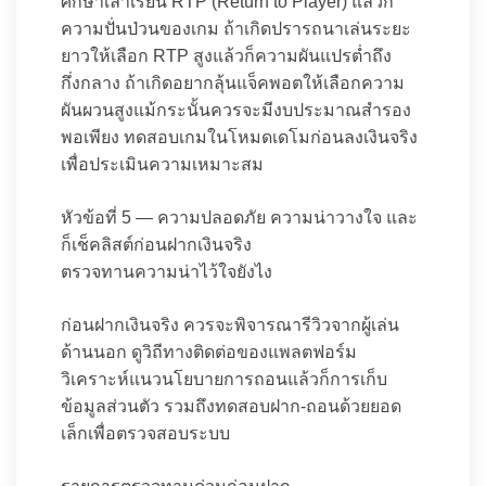
ศึกษาเล่าเรียน RTP (Return to Player) แล้วก็
ความปั่นป่วนของเกม ถ้าเกิดปรารถนาเล่นระยะ
ยาวให้เลือก RTP สูงแล้วก็ความผันแปรต่ำถึง
กึ่งกลาง ถ้าเกิดอยากลุ้นแจ็คพอตให้เลือกความ
ผันผวนสูงแม้กระนั้นควรจะมีงบประมาณสำรอง
พอเพียง ทดสอบเกมในโหมดเดโมก่อนลงเงินจริง
เพื่อประเมินความเหมาะสม
หัวข้อที่ 5 — ความปลอดภัย ความน่าวางใจ และ
ก็เช็คลิสต์ก่อนฝากเงินจริง
ตรวจทานความน่าไว้ใจยังไง
ก่อนฝากเงินจริง ควรจะพิจารณารีวิวจากผู้เล่น
ด้านนอก ดูวิถีทางติดต่อของแพลตฟอร์ม
วิเคราะห์แนวนโยบายการถอนแล้วก็การเก็บ
ข้อมูลส่วนตัว รวมถึงทดสอบฝาก-ถอนด้วยยอด
เล็กเพื่อตรวจสอบระบบ