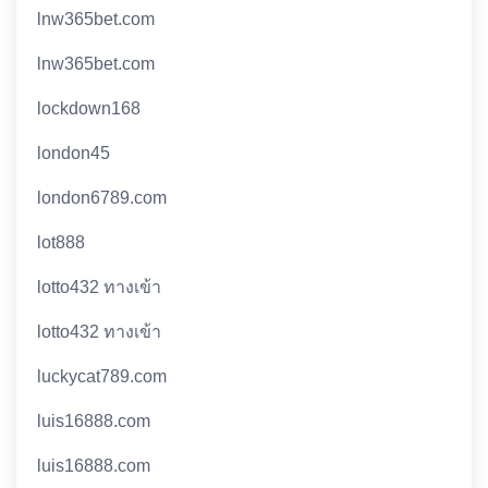
lnw365bet.com
lnw365bet.com
lockdown168
london45
london6789.com
lot888
lotto432 ทางเข้า
lotto432 ทางเข้า
luckycat789.com
luis16888.com
luis16888.com