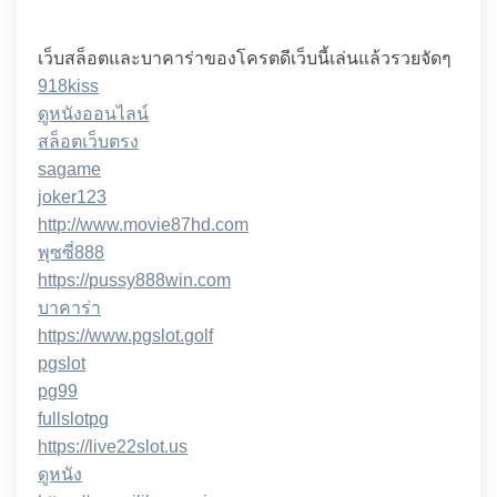
เว็บสล็อตและบาคาร่าของโครตดีเว็บนี้เล่นแล้วรวยจัดๆ
918kiss
ดูหนังออนไลน์
สล็อตเว็บตรง
sagame
joker123
http://www.movie87hd.com
พุซซี่888
https://pussy888win.com
บาคาร่า
https://www.pgslot.golf
pgslot
pg99
fullslotpg
https://live22slot.us
ดูหนัง