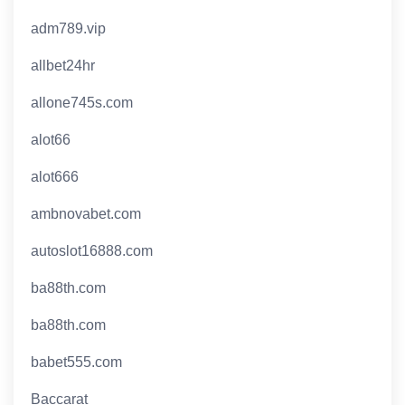
adm789.vip
allbet24hr
allone745s.com
alot66
alot666
ambnovabet.com
autoslot16888.com
ba88th.com
ba88th.com
babet555.com
Baccarat