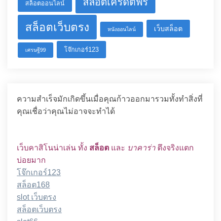
สล็อตเครดิตฟรี
สล็อตออนไลน์
สล็อตเว็บตรง
เว็บสล็อต
หนังออนไลน์
โจ๊กเกอร์123
เศรษฐี99
ความสำเร็จมักเกิดขึ้นเมื่อคุณก้าวออกมารวมทั้งทำสิ่งที่
คุณเชื่อว่าคุณไม่อาจจะทำได้
เว็บคาสิโนน่าเล่น ทั้ง
สล็อต
และ
บาคาร่า
ตึงจริงแตก
บ่อยมาก
โจ๊กเกอร์123
สล็อต168
slot เว็บตรง
สล็อตเว็บตรง