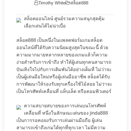
Timothy White
สล็อต888
สล็อตออนไลน์ ศูนย์รวมความสนุกสุดคุ้ม
เลือกเล่นได้ไม่น่าเบื่อ
สล็อต888 เป็นหนึ่งในแพลตฟอร์มเกมสล็อต
ออนไลน์ที่ได้รับความนิยมสูงสุดในขณะนี้ ด้วย
ความมากมายหลากหลายของเกมแล้วก็ความ
ง่ายสำหรับการเข้าถึง ทำให้ผู้เล่นทุกคนสามารถ
บันเทิงใจไปกับการเดิมพันได้อย่างเต็มที่ ไม่ว่าจะ
เป็นผู้เล่นมือใหม่หรือผู้เล่นมืออาชีพ สล็อตได้รับ
การพัฒนาให้รองรับทุกเครื่องใช้ไม้สอย ไม่ว่าจะ
เป็นโทรศัพท์เคลื่อนที่ แท็บเล็ต หรือคอมพิวเตอร์
ความสบายสบายของการเล่นบนโทรศัพท์
เคลื่อนที่ หนึ่งในลักษณะเด่นของ jinda888
เป็นการรอคอยงรับการเล่นผ่านมือถือ ผู้เล่น
สามารถเข้าถึงเกมได้ทุกที่ทุกเวลา ไม่มีความ