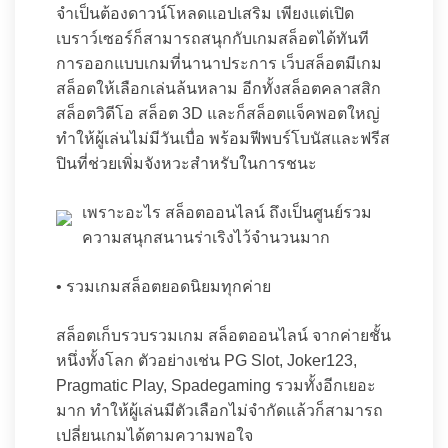
จำเป็นต้องดาวน์โหลดแอปเสริม เพียงแต่เปิด
เบราว์เซอร์ก็สามารถสนุกกับเกมสล็อตได้ทันที
การออกแบบเกมที่นานาประการ เว็บสล็อตมีเกม
สล็อตให้เลือกเล่นล้นหลาม อีกทั้งสล็อตคลาสสิก
สล็อตวิดีโอ สล็อต 3D และก็สล็อตแจ็คพอตใหญ่
ทำให้ผู้เล่นไม่มีวันเบื่อ พร้อมฟีพบร์โบนัสและฟรีส
ปินที่ช่วยเพิ่มจังหวะสำหรับในการชนะ
เพราะอะไร สล็อตออนไลน์ ถึงเป็นศูนย์รวม
ความสนุกสนานร่าเริงไว้จำนวนมาก
• รวมเกมสล็อตยอดนิยมทุกค่าย
สล็อตเก็บรวบรวมเกม สล็อตออนไลน์ จากค่ายชั้น
หนึ่งทั้งโลก ตัวอย่างเช่น PG Slot, Joker123,
Pragmatic Play, Spadegaming รวมทั้งอีกเยอะ
มาก ทำให้ผู้เล่นมีตัวเลือกไม่จำกัดแล้วก็สามารถ
เปลี่ยนเกมได้ตามความพอใจ