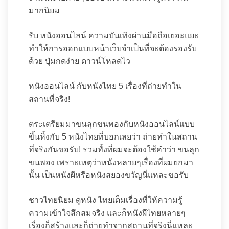
มากนิยม
รับ หนังออนไลน์ ความบันเทิงผ่านมือถือเยอะแยะ
ทำให้การออกแบบหน้าเว็บจำเป็นที่จะต้องรองรับ
ด้วย ปุ่มกดง่าย ดาวน์โหลดไว
หนังออนไลน์ กับหนังไทย 5 เรื่องที่ถ่ายทำใน
สถานที่จริง!
ตระเตรียมมาขนลุกขนพองกับหนังออนไลน์แบบ
ขึ้นหิ้งกับ 5 หนังไทยที่บอกเลยว่า ถ่ายทำในสถาน
ที่จริงกันขอรับ! รวมทั้งที่ผมจะต้องใช้คำว่า ขนลุก
ขนพอง เพราะเหตุว่าหนังหลายๆเรื่องที่ผมยกมา
นั้น เป็นหนังผีหรือหนังสยองขวัญนี่แหละขอรับ
ชาวไทยนิยม ดูหนัง ไทยเต็มเรื่องที่ให้ความรู้
ความเข้าใจสึกสมจริง และก็หนังผีไทยหลายๆ
เรื่องก็สร้างและก็ถ่ายทำจากสถานที่จริงนี่แหละ