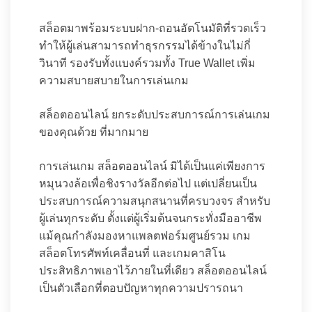
สล็อตมาพร้อมระบบฝาก-ถอนอัตโนมัติที่รวดเร็ว
ทำให้ผู้เล่นสามารถทำธุรกรรมได้ข้างในไม่กี่
วินาที รองรับทั้งแบงค์รวมทั้ง True Wallet เพิ่ม
ความสบายสบายในการเล่นเกม
สล็อตออนไลน์ ยกระดับประสบการณ์การเล่นเกม
ของคุณด้วย ที่มากมาย
การเล่นเกม สล็อตออนไลน์ มิได้เป็นแค่เพียงการ
หมุนวงล้อเพื่อชิงรางวัลอีกต่อไป แต่เปลี่ยนเป็น
ประสบการณ์ความสนุกสนานที่ครบวงจร สำหรับ
ผู้เล่นทุกระดับ ตั้งแต่ผู้เริ่มต้นจนกระทั่งมืออาชีพ
แม้คุณกำลังมองหาแพลตฟอร์มศูนย์รวม เกม
สล็อตโทรศัพท์เคลื่อนที่ และเกมคาสิโน
ประสิทธิภาพเอาไว้ภายในที่เดียว สล็อตออนไลน์
เป็นตัวเลือกที่ตอบปัญหาทุกความปรารถนา