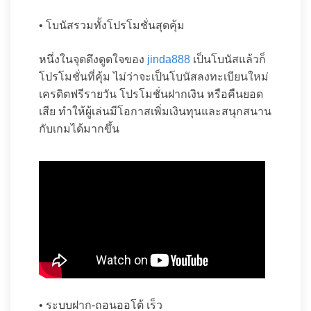
• โบนัสรวมทั้งโปรโมชั่นสุดคุ้ม
หนึ่งในจุดดึงดูดใจของ
jinda888
เป็นโบนัสแล้วก็
โปรโมชั่นที่คุ้ม ไม่ว่าจะเป็นโบนัสลงทะเบียนใหม่
เครดิตฟรีรายวัน โปรโมชั่นฝากเงิน หรือคืนยอด
เสีย ทำให้ผู้เล่นมีโอกาสเพิ่มเงินทุนและสนุกสนาน
กับเกมได้มากขึ้น
• ระบบฝาก-ถอนออโต้ เร็ว