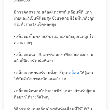
Jinda888
มีการคัดสรรเกมสล็อตโทรศัพท์เคลื่อนที่ที่ แตก
ง่ายและก็เป็นที่นิยมสูง ซึ่งบางเกมมีธีมที่น่าดึงดูด
รวมทั้งรางวัลแจ็คพอตสูง
• สล็อตผลไม้คลาสสิก: เหมาะสมกับผู้เล่นที่ถูกใจ
ความง่ายๆ
• สล็อตแฟนตาซี: มาพร้อมกราฟิกสวยสดงดงาม
แล้วก็ฟีเจอร์โบนัสพิเศษ
• สล็อตภาพยนตร์รวมทั้งการ์ตูน:
สล็อต
ให้ผู้เล่น
ได้สัมผัสโลกของนักแสดงโปรด
• สล็อตแจ็คพอตโปรเกรสซีฟ: เหมาะสำหรับผู้เล่น
ที่อยากได้รางวัลใหญ่
วิธีการเล่นเกมสล็อตโทรศัพท์เคลื่อนที่ให้ได้เงิน