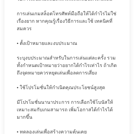
การเล่นเกมสล็อตโทรศัพท์มือถือให้ได้กำไรไม่ใช่
เรื่องยาก หากคุณรู้เรื่องวิธีการและใช้ เทคนิคที่
สมควร
• ตั้งเป้าหมายและงบประมาณ
ระบุงบประมาณสำหรับในการเล่นแต่ละครั้ง รวม
ทั้งกำหนดเป้าหมายว่าอยากได้กำไรเท่าไร ถ้าเกิด
ถึงจุดหมายควรหยุดเล่นเพื่อลดการเสี่ยง
• ใช้โปรโมชั่นให้กำเนิดคุณประโยชน์สูงสุด
มีโปรโมชั่นนานาประการ การเลือกใช้โบนัสให้
เหมาะสมกับเกมสามารถ เพิ่มโอกาสได้กำไรได้
มากขึ้น
• ทดลองเล่นเพื่อสร้างความคุ้นเคย