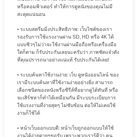
หรือคอมพิวเตอร์ ทำให้การดูหนังของคุณไม่มี
สะดุดแน่นอน
• ระบบสตรีมมิ่งประสิทธิภาพ: เว็บไซต์ของเรา
รองรับการใช้แรงงานผ่าน SD, HD หรือ 4K ได้
แบบชิวๆไม่ว่าจะใช้งานผ่านมือถือหรือเครื่องมือ
ใดก็ตาม ก็รับประกันเลยนะครับว่า ภาพชัดแจ๋วดัง
ที่คุณปรารถนาอย่างแน่แท้ รับประกันได้เลย!
• ระบบค้นหาใช้งานง่าย: เว็บ ดูหนังออนไลน์ ของ
เรามีระบบค้นหาที่ใช้งานง่ายอย่างยิ่ง สามารถ
เลือกชนิดของหนังหรือซีรีส์ที่อยากดูได้ทันที หรือ
จะเสิร์ชหาก็ทำได้เหมือนกัน มีระบบระเบียบการ
ใช้แรงงานที่ง่ายสุดๆ ไม่ซับซ้อน ต่อให้ไม่เคยใช้
งานก็ใช้ได้
• หน้าเว็บออกแบบดี: หน้าเว็บถูกออกแบบให้ใช้
งานได้ง่ายดายๆขอรับ เพราะพวกเรารู้ดีว่า คน