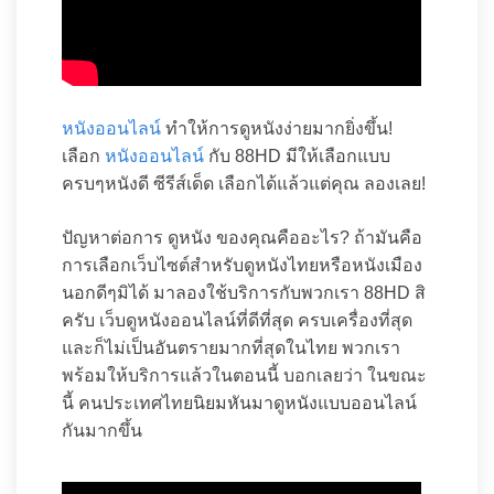
หนังออนไลน์
ทำให้การดูหนังง่ายมากยิ่งขึ้น!
เลือก
หนังออนไลน์
กับ 88HD มีให้เลือกแบบ
ครบๆหนังดี ซีรีส์เด็ด เลือกได้แล้วแต่คุณ ลองเลย!
ปัญหาต่อการ ดูหนัง ของคุณคืออะไร? ถ้ามันคือ
การเลือกเว็บไซต์สำหรับดูหนังไทยหรือหนังเมือง
นอกดีๆมิได้ มาลองใช้บริการกับพวกเรา 88HD สิ
ครับ เว็บดูหนังออนไลน์ที่ดีที่สุด ครบเครื่องที่สุด
และก็ไม่เป็นอันตรายมากที่สุดในไทย พวกเรา
พร้อมให้บริการแล้วในตอนนี้ บอกเลยว่า ในขณะ
นี้ คนประเทศไทยนิยมหันมาดูหนังแบบออนไลน์
กันมากขึ้น