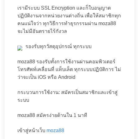
เรามีระบบ SSL Encryption และก็ใบอนุญาต
ปฏิบัติงานจากหน่วยงานต่างถิ่น เพื่อให้สมาชิกทุก
คนแน่ใจว่า ทุกวิธีการทำธุรกรรมผ่าน moza88
จะไม่มีอันตรายไร้กังวล
รองรับทุกวัสดุอุปกรณ์ ทุกระบบ
moza88 รองรับทั้งการใช้งานผ่านคอมพิวเตอร์
โทรศัพท์เคลื่อนที่ แท็บเล็ต ทุกระบบปฏิบัติการ ไม่
ว่าจะเป็น iOS หรือ Android
กระบวนการใช้งาน: สมัครเป็นสมาชิกและเข้าสู่
ระบบ
moza88 สมัครง่ายด้านใน 1 นาที
เข้าสู่หน้าเว็บ
moza88