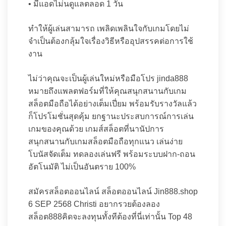
• มีแอดไม่นดูแลตลอด 1 วัน
ทำให้ผู้เล่นสามารถ เพลิดเพลินใจกับเกมโดยไม่
จำเป็นต้องกลุ้มใจเรื่องวิธีหรืออุปสรรคต่อการใช้
งาน
ไม่ว่าคุณจะเป็นผู้เล่นใหม่หรือมือโปร jinda888
หมายถึงแพลตฟอร์มที่ให้คุณสนุกสนานกับเกม
สล็อตมือถือได้อย่างเต็มเปี่ยม พร้อมรับรางวัลแล้ว
ก็โปรโมชั่นสุดคุ้ม ยกฐานะประสบการณ์การเล่น
เกมของคุณด้วย เกมส์สล็อตที่นานัปการ
สนุกสนานกับเกมสล็อตมือถือทุกแนว เล่นง่าย
โบนัสจัดเต็ม ทดลองเล่นฟรี พร้อมระบบฝาก-ถอน
อัตโนมัติ ไม่เป็นอันตราย 100%
สมัครสล็อตออนไลน์ สล็อตออนไลน์ Jin888.shop
6 SEP 2568 Christi อยากรวยต้องลอง
สล็อต888คิดจะลงทุนทั้งทีต้องที่นี่เท่านั้น Top 48