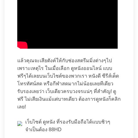
แล้วคุณจะเสียตังค์ให้กับช่องสตรีมมิ่งต่างๆไป
เพราะเหตุไร ในเมื่อเลือก ดูหนังออนไลน์ แบบ
ฟรีๆได้เลยบนเว็บไซต์ของพวกเรา หนังดี ซีรีส์เด็ด
โทรทัศน์สด หรือกีฬาสดมากไม่น้อยเลยทีเดียว
รับรองเลยว่า เว็บเดียวครบวงจรแน่ๆ ที่สำคัญ! ดู
ฟรี ไม่เสียเงินแม้แต่บาทเดียว ต้องการดูหนังก็คลิก
เลย!
เว็บไซต์ ดูหนัง ที่รองรับมือถือได้แบบชิวๆ
จำเป็นต้อง 88HD