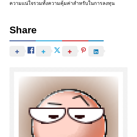
ความแน่ใจรวมทั้งความคุ้มค่าสำหรับในการลงทุน
Share