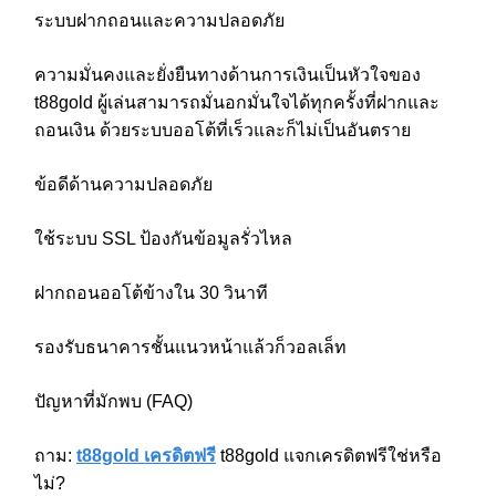
ระบบฝากถอนและความปลอดภัย
ความมั่นคงและยั่งยืนทางด้านการเงินเป็นหัวใจของ
t88gold ผู้เล่นสามารถมั่นอกมั่นใจได้ทุกครั้งที่ฝากและ
ถอนเงิน ด้วยระบบออโต้ที่เร็วและก็ไม่เป็นอันตราย
ข้อดีด้านความปลอดภัย
ใช้ระบบ SSL ป้องกันข้อมูลรั่วไหล
ฝากถอนออโต้ข้างใน 30 วินาที
รองรับธนาคารชั้นแนวหน้าแล้วก็วอลเล็ท
ปัญหาที่มักพบ (FAQ)
ถาม:
t88gold เครดิตฟรี
t88gold แจกเครดิตฟรีใช่หรือ
ไม่?