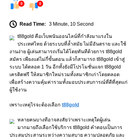
0
0
Read Time:
3 Minute, 10 Second
t88gold คือเว็บพนันออนไลน์ที่กำลังมาแรงใน
ประเทศไทย ด้วยระบบที่ล้ำสมัย ไม่มีอันตราย และใช้
งานง่าย ผู้เล่นสามารถเริ่มได้โดยทันทีด้วยการ t88gold
สมัคร เพียงแต่ไม่กี่ขั้นตอน แล้วก็สามารถ t88gold เข้าสู่
ระบบ ได้ตลอด 1 วัน อีกทั้งยังมีโปรโมชั่นแจก t88gold
เครดิตฟรี ให้สมาชิกใหม่รวมทั้งสมาชิกเก่าโดยตลอด
เพื่อสร้างความคุ้มค่ารวมทั้งมอบประสบการณ์ที่ดีที่สุดแก่
ผู้ใช้งาน
เพราะเหตุไรจะต้องเลือก
t88gold
หลายคนบางทีอาจสงสัยว่าเพราะเหตุใดผู้เล่น
มากมายถึงเลือกใช้บริการ t88gold คำตอบเป็นการ
ประสมประสานระหว่างความสบาย ความปลอดภัย และ