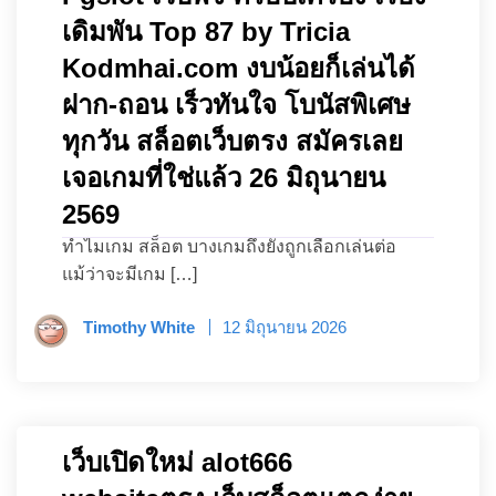
เดิมพัน Top 87 by Tricia
Kodmhai.com งบน้อยก็เล่นได้
ฝาก-ถอน เร็วทันใจ โบนัสพิเศษ
ทุกวัน สล็อตเว็บตรง สมัครเลย
เจอเกมที่ใช่แล้ว 26 มิถุนายน
2569
ทำไมเกม สล็อต บางเกมถึงยังถูกเลือกเล่นต่อ
แม้ว่าจะมีเกม […]
Timothy White
12 มิถุนายน 2026
เว็บเปิดใหม่ alot666