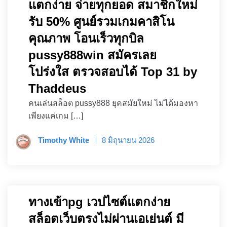
แตกง่าย จ่ายทุกยอด สมาชิกใหม่
รับ 50% ศูนย์รวมเกมคาสิโน
คุณภาพ โอนเร็วทุกบิล
pussy888win สมัครเลย
โปร่งใส ตรวจสอบได้ Top 31 by
Thaddeus
คนเล่นสล็อต pussy888 ยุคสมัยใหม่ ไม่ได้มองหา
เพียงแค่เกม […]
Timothy White
8 มิถุนายน 2026
ทางเข้าpg เวปไซต์แตกง่าย
สล็อตเว็บตรงไม่ผ่านเอเย่นต์ มี