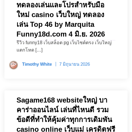
ทดลองเล่นและโปรสำหรับมือ
ใหม่ casino เว็บใหญ่ ทดลอง
เล่น Top 46 by Marquita
Funny18d.com 4 มิ.ย. 2026
รีวิว funny18 เว็บสล็อต pg เว็บไซต์ตรง เว็บใหญ่
แตกโหด […]
Timothy White
7 มิถุนายน 2026
Sagame168 websiteใหญ่ บา
คาร่าออนไลน์ เล่นที่ไหนดี รวม
ข้อดีที่ทำให้คุ้มค่าทุกการเดิมพัน
casino online เว็บแม่ เครดิตฟรี