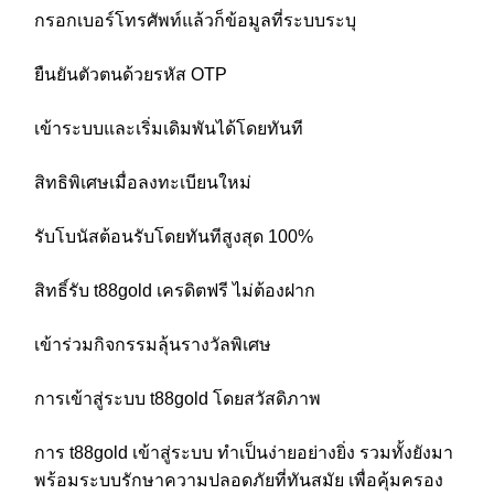
กรอกเบอร์โทรศัพท์แล้วก็ข้อมูลที่ระบบระบุ
ยืนยันตัวตนด้วยรหัส OTP
เข้าระบบและเริ่มเดิมพันได้โดยทันที
สิทธิพิเศษเมื่อลงทะเบียนใหม่
รับโบนัสต้อนรับโดยทันทีสูงสุด 100%
สิทธิ์รับ t88gold เครดิตฟรี ไม่ต้องฝาก
เข้าร่วมกิจกรรมลุ้นรางวัลพิเศษ
การเข้าสู่ระบบ t88gold โดยสวัสดิภาพ
การ t88gold เข้าสู่ระบบ ทำเป็นง่ายอย่างยิ่ง รวมทั้งยังมา
พร้อมระบบรักษาความปลอดภัยที่ทันสมัย เพื่อคุ้มครอง