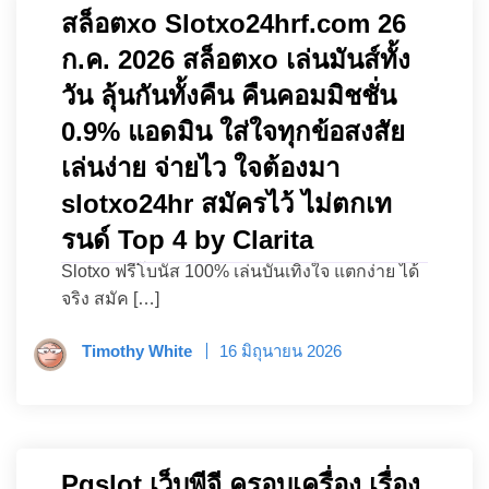
สล็อตxo Slotxo24hrf.com 26
ก.ค. 2026 สล็อตxo เล่นมันส์ทั้ง
วัน ลุ้นกันทั้งคืน คืนคอมมิชชั่น
0.9% แอดมิน ใส่ใจทุกข้อสงสัย
เล่นง่าย จ่ายไว ใจต้องมา
slotxo24hr สมัครไว้ ไม่ตกเท
รนด์ Top 4 by Clarita
Slotxo ฟรีโบนัส 100% เล่นบันเทิงใจ แตกง่าย ได้
จริง สมัค […]
Timothy White
16 มิถุนายน 2026
Pgslot เว็บพีจี ครอบเครื่อง เรื่อง