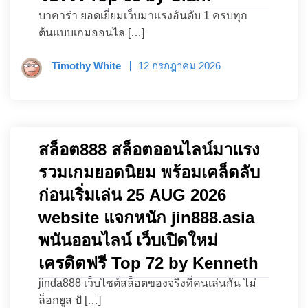
บาคาร่า ยอดเยี่ยมเว็บมาแรงอันดับ 1 ครบทุก
ต้นแบบเกมออนไล […]
Timothy White
12 กรกฎาคม 2026
สล็อต888 สล็อตออนไลน์มาแรง
รวมเกมยอดนิยม พร้อมเคล็ดลับ
ก่อนเริ่มเล่น 25 AUG 2026
website แจกหนัก jin888.asia
พนันออนไลน์ เว็บเปิดใหม่
เครดิตฟรี Top 72 by Kenneth
jinda888 เว็บไซต์สล็อตของจริงที่คนเล่นกัน ไม่
ล็อกยูส ปั […]