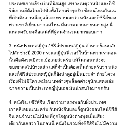
ประเทศเกาหลีจะเป็นที่นิยมสูง เพราะเหตุว่าหนังและก็ซี
รีส์เกาหลีดังไกลไปทั่วทั้งโลกจริงๆครับ ซึ่งคนไหนกันแน่
ที่เป็นติ่งเกาหลีอยู่แล้วจะทราบเลยว่า หนังและก็ซีรีส์ของ
พวกเขาดีเยี่ยมมากแค่ไหน มีความมากมายหลายสูง นี่
แหละครับผมคือเสน่ห์ที่ผู้คนจำนวนมากชอบมาก
3. หนังประเทศญี่ปุ่น / ซีรีส์ประเทศญี่ปุ่น ถ้าหากย้อนกลับ
ไปสักช่วงปี 2000 กระแสญีปุ่นฟีเวอร์ในบ้านพวกเราตอน
นั้นคือดังระเบิดระเบ้อเลยล่ะครับ แม้ในตอนหลังจะ
ซบเซาลงไปบ้างแล้ว แต่ก็จำเป็นต้องเห็นด้วยครับว่า หนัง
และก็ซีรีส์ประเทศญี่ปุ่นก็ยังน่าดูอยู่เป็นประจำ ด้วยโครง
เรื่องที่ไม่มีใครเหมือน บทต่างๆพล็อตต่างๆนักแสดงเอ่ย
ฉากความเป็นประเทศญี่ปุ่นเอย มันน่าสนใจมากครับ
4. หนังจีน / ซีรีส์จีน เรียกว่ามาแรงพอกับฝั่งประเทศ
เกาหลีเลยนะนะครับ กับหนังจีนและก็ดูหนังออนไลน์ซีรีส์
จีน คนจำนวนไม่น้อยที่ถูกใจดูหนังต่างพูดเป็นเสียง
เดียวกันเลยว่า ในตอนนี้ หนังจีนรวมทั้งซีรีส์จีนไม่มีความ