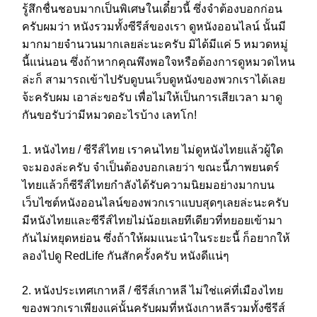
รู้สึกชื่นชอบมากเป็นพิเศษในเดี๋ยวนี้ ซึ่งจำต้องบอกก่อน
ครับผมว่า หนังรวมทั้งซีรีส์ของเรา ดูหนังออนไลน์ นั้นมี
มากมายจำนวนมากเลยล่ะนะครับ มิได้มีแค่ 5 หมวดหมู่
นี้แน่นอน ซึ่งถ้าหากคุณพึงพอใจหรือต้องการดูหมวดไหน
ล่ะก็ สามารถเข้าไปรับดูบนเว็บดูหนังของพวกเราได้เลย
จ้ะครับผม เอาล่ะขอรับ เพื่อไม่ให้เป็นการเสียเวลา มาดู
กันขอรับว่ามีหมวดอะไรบ้าง เลทโก!
1. หนังไทย / ซีรีส์ไทย เราคนไทย ไม่ดูหนังไทยแล้วผู้ใด
จะมองล่ะครับ จำเป็นต้องบอกเลยว่า ขณะนี้ภาพยนตร์
ไทยแล้วก็ซีรีส์ไทยกำลังได้รับความนิยมอย่างมากบน
เว็บไซต์หนังออนไลน์ของพวกเราแบบสุดๆเลยล่ะนะครับ
มีหนังไทยและซีรีส์ไทยไม่น้อยเลยทีเดียวที่ทยอยเข้ามา
กันไม่หยุดหย่อน ซึ่งถ้าให้ผมแนะนำในระยะนี้ ก็อยากให้
ลองไปดู RedLife กันสักครั้งครับ หนังดีแน่ๆ
2. หนังประเทศเกาหลี / ซีรีส์เกาหลี ไม่ใช่แค่ที่เมืองไทย
ของพวกเราเพียงแค่นั้นครับผมที่หนังเกาหลีรวมทั้งซีรีส์