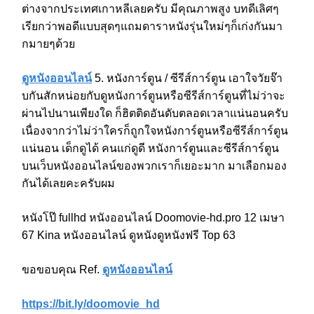
ต่างจากประเทศเกาหลีเลยครับ มีคุณภาพสูง บทดีเลิศๆ
เรียกว่าพอดีแบบสุดๆแถมดาราหนังรุ่นใหม่ๆก็เก่งกันมา
กมายๆด้วย
ดูหนังออนไลน์
5. หนังการ์ตูน / ซีรีส์การ์ตูน เอาใจวัยจ๊า
บกันสักหน่อยกับดูหนังการ์ตูนหรือซีรีส์การ์ตูนที่ไม่ว่าจะ
ผ่านไปนานเพียงใด ก็ฮิตติดอันดับตลอดเวลาแน่นอนครับ
เนื่องจากว่าไม่ว่าใครก็ถูกใจหนังการ์ตูนหรือซีรีส์การ์ตูน
แน่นอน เด็กดูได้ คนแก่ดูดี หนังการ์ตูนและซีรีส์การ์ตูน
บนเว็บหนังออนไลน์ของพวกเราก็เยอะมาก มาเลือกมอง
กันได้เลยคะครับผม
หนังโป๊ fullhd หนังออนไลน์ Doomovie-hd.pro 12 เมษา
67 Kina หนังออนไลน์ ดูหนังดูหนังฟรี Top 63
ขอขอบคุณ Ref.
ดูหนังออนไลน์
https://bit.ly/doomovie_hd