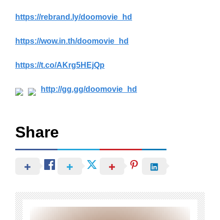
https://rebrand.ly/doomovie_hd
https://wow.in.th/doomovie_hd
https://t.co/AKrg5HEjQp
http://gg.gg/doomovie_hd
Share