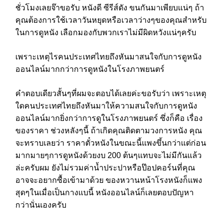
ชั่วโมงเลยจ๊าขอรับ หนังดี ซีรีส์ดัง ขนกันมาเพียบแน่ๆ ถ้า
คุณต้องการใช้เวลาวันหยุดหรือเวลาว่างๆของคุณสำหรับ
ในการดูหนัง เลือกมองกับพวกเราไม่มีผิดหวังแน่ๆครับ
เพราะเหตุไรคนประเทศไทยถึงหันมาสนใจกับการดูหนัง
ออนไลน์มากกว่าการดูหนังในโรงภาพยนตร์
คำตอบเดียวสั้นๆที่ผมจะตอบได้เลยค่ะขอรับว่า เพราะเหตุ
ใดคนประเทศไทยถึงหันมาให้ความสนใจกับการดูหนัง
ออนไลน์มากยิ่งกว่าการดูในโรงภาพยนตร์ ซึ่งก็คือ เรื่อง
ของราคา ช่วงหลังๆนี้ ถ้าเกิดคุณติดตามวงการหนัง คุณ
จะทราบเลยว่า ราคาตั๋วหนังในขณะนี้แพงขึ้นกว่าแต่ก่อน
มากมายๆการดูหนังด้วยงบ 200 ต้นๆแทบจะไม่มีกันแล้ว
ล่ะครับผม ยังไม่รวมค่าน้ำประปาหรือป๊อปคอร์นที่คุณ
อาจจะอยากซื้อเข้ามาด้วย ของหวานหน้าโรงหนังก็แพง
สุดๆในเมื่อเป็นกางแบนี้ หนังออนไลน์ก็เลยตอบปัญหา
กว่านั่นเองครับ