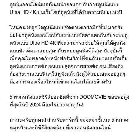
ดูหนังออนไลน์แบบฟินหน้าจอแตก กับการดูหนังแบบ
Ultra HD 4K บนเว็บไซต์ดูหนังที่ได้รับความนิยมแห่งปี
ไหนคนใดถูกใจดูหนังแบบชัดตาแตกยกมือขึ้น! มาครับ
ผม! มาดูหนังออนไลน์กับเราแบบชัดตาแตกกันกับระบบดู
หนังแบบ Ultre HD 4K ที่จะสามารถช่วยให้คุณได้ดูหนัง
แบบชัดเต็มตาแบบสุดๆกับระบบดูหนังที่ดีสุดๆปัจจุบันนี้
เพื่อคุณไม่พลาดกับหนังฟอร์มยักษ์ที่ขนกันมาแบบจัดเต็ม
ดูหนังแบบภาพชัดเจนแบบสุดๆภาพสวยชัดเจน เสียงดัง
ก้องกังวานแบบฟินๆใส่หูฟังแล้วนั่งดูได้แบบเอนจอยสุดๆ
ต้องการมองเรื่องไหนก็เข้ามาเลือกได้เลยจ้าครับ
5 พวกหนังและซีรีส์ยอดฮิตที่ชาว DOOMOVIE ชอบพอสูง
ที่สุดในปี 2024 มีอะไรบ้าง มาดูกัน!
มานะครับทุกคน! สำหรับพาร์ทนี้ ผมจะมาชี้แนะ 5 หมวด
หมู่หนังและก็ซีรีส์ยอดนิยมที่เราคอหนังออนไลน์