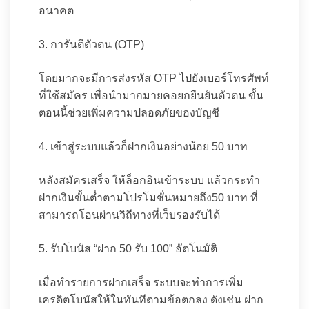
อนาคต
3. การันตีตัวตน (OTP)
โดยมากจะมีการส่งรหัส OTP ไปยังเบอร์โทรศัพท์
ที่ใช้สมัคร เพื่อนำมากมายคอยกยืนยันตัวตน ขั้น
ตอนนี้ช่วยเพิ่มความปลอดภัยของบัญชี
4. เข้าสู่ระบบแล้วก็ฝากเงินอย่างน้อย 50 บาท
หลังสมัครเสร็จ ให้ล็อกอินเข้าระบบ แล้วกระทำ
ฝากเงินขั้นต่ำตามโปรโมชั่นหมายถึง50 บาท ที่
สามารถโอนผ่านวิถีทางที่เว็บรองรับได้
5. รับโบนัส “ฝาก 50 รับ 100” อัตโนมัติ
เมื่อทำรายการฝากเสร็จ ระบบจะทำการเพิ่ม
เครดิตโบนัสให้ในทันทีตามข้อตกลง ดังเช่น ฝาก