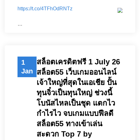
https://t.co/4TFhOdRNTz
…
สล็อตเครดิตฟรี 1 July 26
1
Jan
สล็อต55 เว็บเกมออนไลน์
เจ้าใหญ่ที่สุดในเอเชีย ปั้น
ทุนจิ๋วเป็นทุนใหญ่ ช่วงนี้
โบนัสไหลเป็นชุด แตกไว
กำไรไว จบเกมแบบฟีลดี
สล็อต55 ทางเข้าเล่น
สะดวก Top 7 by