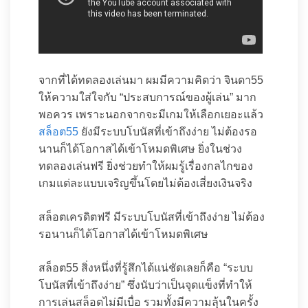
จากที่ได้ทดลองเล่นมา ผมมีความคิดว่า จินดา55
ให้ความใส่ใจกับ “ประสบการณ์ของผู้เล่น” มาก
พอควร เพราะนอกจากจะมีเกมให้เลือกเยอะแล้ว
สล็อต55
ยังมีระบบโบนัสที่เข้าถึงง่าย ไม่ต้องรอ
นานก็ได้โอกาสได้เข้าโหมดพิเศษ ยิ่งในช่วง
ทดลองเล่นฟรี ยิ่งช่วยทำให้ผมรู้เรื่องกลไกของ
เกมแต่ละแบบเจริญขึ้นโดยไม่ต้องเสี่ยงเงินจริง
สล็อตเครดิตฟรี มีระบบโบนัสที่เข้าถึงง่าย ไม่ต้อง
รอนานก็ได้โอกาสได้เข้าโหมดพิเศษ
สล็อต55 สิ่งหนึ่งที่รู้สึกได้แน่ชัดเลยก็คือ “ระบบ
โบนัสที่เข้าถึงง่าย” ซึ่งนับว่าเป็นจุดแข็งที่ทำให้
การเล่นสล็อตไม่มีเบื่อ รวมทั้งมีความลุ้นในครั้ง