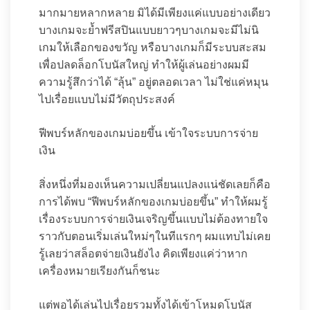
มากมายหลากหลาย มิได้มีเพียงแค่แบบอย่างเดียว
บางเกมจะย้ำฟรีสปินแบบยาวๆบางเกมจะมีไม่นิ
เกมให้เลือกของขวัญ หรือบางเกมก็มีระบบสะสม
เพื่อปลดล็อกโบนัสใหญ่ ทำให้ผู้เล่นอย่างผมมี
ความรู้สึกว่าได้ “ลุ้น” อยู่ตลอดเวลา ไม่ใช่แค่หมุน
ไปเรื่อยแบบไม่มีวัตถุประสงค์
ฟีพบร์หลักของเกมบ่อยขึ้น เข้าใจระบบการจ่าย
เงิน
สิ่งหนึ่งที่มองเห็นความเปลี่ยนแปลงแน่ชัดเลยก็คือ
การได้พบ “ฟีพบร์หลักของเกมบ่อยขึ้น” ทำให้ผมรู้
เรื่องระบบการจ่ายเงินเจริญขึ้นแบบไม่ต้องทายใจ
ราวกับตอนเริ่มเล่นใหม่ๆในทีแรกๆ ผมแทบไม่เคย
รู้เลยว่าสล็อตจ่ายเงินยังไง คิดเพียงแค่ว่าหาก
เครื่องหมายเรียงกันก็ชนะ
แต่พอได้เล่นไปเรื่อยรวมทั้งได้เข้าโหมดโบนัส