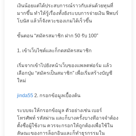
เงินน้อยแต่ได้ประสบการณ์ราวกับเล่นด้วยทุนที่
มากขึ้น ทำให้รู้เรื่องทั้งยังระบบการจ่ายเงิน ฟีพบร์
โบนัส แล้วก็จังหวะของเกมได้เร็วขึ้น
ขั้นตอน “สมัครสมาชิก ฝาก 50 รับ 100”
1. เข้าเว็บไซต์และก็กดสมัครสมาชิก
เริ่มจากเข้าไปยังหน้าเว็บของแพลตฟอร์ม แล้ว
เลือกปุ่ม “สมัครเป็นสมาชิก” เพื่อเริ่มสร้างบัญชี
ใหม่
jinda55
2. กรอกข้อมูลเบื้องต้น
ระบบจะให้กรอกข้อมูล ตัวอย่างเช่น เบอร์
โทรศัพท์ รหัสผ่าน และก็บางครั้งบางทีอาจจำต้อง
ตั้งชื่อผู้ใช้งาน ควรจะกรอกให้ถูกต้องเพื่อใช้ใน
ลัษณะของการล็อกอินและก็ทำธุรกรรมใน