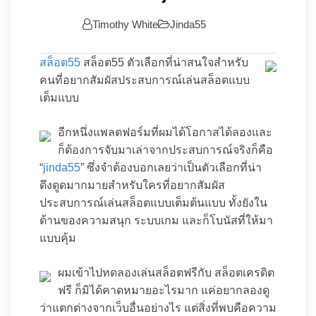
Timothy White
Jinda55
สล็อต55
สล็อต55 ตัวเลือกที่น่าสนใจสำหรับ
คนที่อยากสัมผัสประสบการณ์เล่นสล็อตแบบ
เต็มแบบ
อีกหนึ่งแพลตฟอร์มที่ผมได้โอกาสได้ลองและ
ก็ต้องการจับมาเล่าจากประสบการณ์จริงก็คือ
“
jinda55
” ซึ่งจำต้องบอกเลยว่าเป็นตัวเลือกที่น่า
ดึงดูดมากมายสำหรับใครที่อยากสัมผัส
ประสบการณ์เล่นสล็อตแบบเต็มต้นแบบ ทั้งยังใน
ด้านของความสนุก ระบบเกม และก็โบนัสที่ให้มา
แบบคุ้ม
ผมเข้าไปทดลองเล่นสล็อตฟรีกับ สล็อตเครดิต
ฟรี ก็มิได้คาดหมายอะไรมาก แค่อยากลองดู
ว่าแตกต่างจากเว็บอื่นอย่างไร แต่สิ่งที่พบคือความ