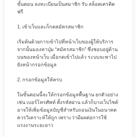
ขั้นตอน ลงทะเบียนเป็นสมาชิก รับ สล็อตเครดิต
ฟรี
1. เข้าเว็บและก็กดสมัครสมาชิก
เริ่มต้นด้วยการเข้าไปที่หน้าเว็บของผู้ให้บริการ
จากนั้นมองหาปุ่ม “สมัครสมาชิก” ซึ่งชอบอยู่ด้าน
บนของหน้าเว็บ เมื่อกดเข้าไปแล้ว ระบบจะพาไป
ยังหน้ากรอกข้อมูล
2. กรอกข้อมูลให้ครบ
ในขั้นตอนนี้จะให้กรอกข้อมูลพื้นฐาน ยกตัวอย่าง
เช่น เบอร์โทรศัพท์ ตั้งรหัสผ่าน แล้วก็บางเว็บไซต์
อาจให้เพิ่มข้อมูลบัญชีสำหรับถอนเงินในอนาคต
ควรวิเคราะห์ให้ถูก เพราะว่ามีผลต่อการใช้
แรงงานระยะยาว