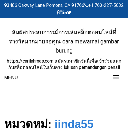
Skip
3486 Oakway Lane Pomona, CA 91766
+1 763-227-5032
to
content
สัมผัสประสบการณ์การเล่นสล็อตออนไลน์ที่
รางวัลมากมายรอคุณ cara mewarnai gambar
burung
https://carilahmas.com สมัครสมาชิกวันนี้เพื่อเข้าร่วมสนุก
กับสล็อตออนไลน์ในเว็บตรง lukisan pemandangan pensil
MENU
หมวดหมู่:
jinda55