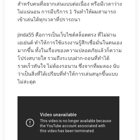
สำหรับคนที่อยากเล่นแบบต่อเนื่อง หรือมีเวลาว่าง
ไม่แน่นอน การมีบริการ 1 วันทำให้ผมสามารถ
เข้าเล่นได้ทุกเวลาที่ปรารถนา
jinda55 คือการเป็นเว็บไซต์สล็อตตรง ที่ไม่ผ่าน
เอเย่นต์ ทำให้การใช้แรงงานรู้สึกเชื่อมั่นในตนเอง
มากขึ้น ทั้งในเรื่องของความปลอดภัยแล้วก็ความ
โปร่งสบายใส รวมถึงระบบฝาก-ถอนที่ทำได้
รวดเร็วทันใจ ไม่ต้องรอนาน ซึ่งจากที่ผมลอง นับ
ว่าเป็นสิ่งที่ได้เปรียบที่ทำให้การเล่นสนุกขึ้นแบบ
ไม่สะดุด