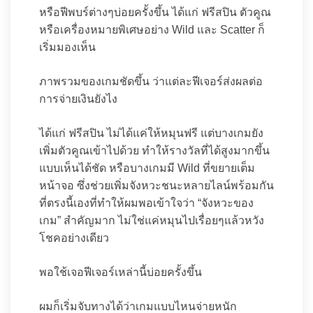
หรือฟีพบร์ต่างๆบ่อยครั้งขึ้น ได้แก่ ฟรีสปิน ตัวคูณ
หรือเครื่องหมายพิเศษอย่าง Wild และ Scatter ก็
เริ่มมองเห็น
ภาพรวมของเกมชัดขึ้น ว่าแต่ละฟีเจอร์ส่งผลต่อ
การจ่ายเงินยังไง
ได้แก่ ฟรีสปิน ไม่ได้แค่ให้หมุนฟรี แต่บางเกมยัง
เพิ่มตัวคูณเข้าไปด้วย ทำให้รางวัลที่ได้สูงมากขึ้น
แบบเห็นได้ชัด หรือบางเกมมี Wild ที่ขยายเต็ม
หน้าจอ ซึ่งช่วยเพิ่มจังหวะชนะหลายไลน์พร้อมกัน
ที่ตรงนี้เองที่ทำให้ผมพอเข้าใจว่า “จังหวะของ
เกม” สำคัญมาก ไม่ใช่แค่หมุนไปเรื่อยๆแล้วหวัง
โชคอย่างเดียว
พอใช้เจอฟีเจอร์เหล่านี้บ่อยครั้งขึ้น
ผมก็เริ่มจับทางได้ว่าเกมแบบไหนจ่ายหนัก