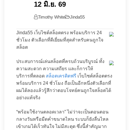
12 มิ.ย. 69
Timothy White
Jinda55
Jinda55 เว็บไซต์สล็อตตรง พร้อมบริการ 24
ชั่วโมง ตัวเลือกที่ดีเยี่ยมที่สุดสำหรับคนถูกใจ
สล็อต
ประสบการณ์เล่นสล็อตที่ครบถ้วนบริบูรณ์ ทั้ง
ความสะดวก ความเสถียร และก็การให้
บริการที่ตลอด
สล็อตเครดิตฟรี
เว็บไซต์สล็อตตรง
พร้อมบริการ 24 ชั่วโมง ถือเป็นอีกหนึ่งตัวเลือกที่
ผมได้ลองแล้วรู้สึกว่าตอบโจทย์คนถูกใจสล็อตได้
อย่างแท้จริง
“พร้อมใช้งานตลอดเวลา” ไม่ว่าจะเป็นตอนตอน
กลางวันหรือมืดค่ำขนาดไหน ระบบก็ยังลื่นไหล
เข้าเกมได้เร็วทันใจ ไม่มีสะดุด ซึ่งนี้สำคัญมาก