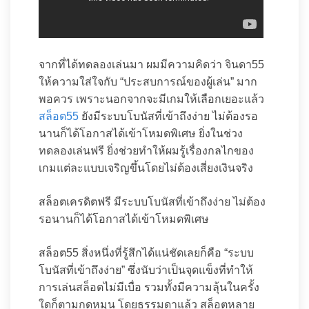
จากที่ได้ทดลองเล่นมา ผมมีความคิดว่า จินดา55
ให้ความใส่ใจกับ “ประสบการณ์ของผู้เล่น” มาก
พอควร เพราะนอกจากจะมีเกมให้เลือกเยอะแล้ว
สล็อต55
ยังมีระบบโบนัสที่เข้าถึงง่าย ไม่ต้องรอ
นานก็ได้โอกาสได้เข้าโหมดพิเศษ ยิ่งในช่วง
ทดลองเล่นฟรี ยิ่งช่วยทำให้ผมรู้เรื่องกลไกของ
เกมแต่ละแบบเจริญขึ้นโดยไม่ต้องเสี่ยงเงินจริง
สล็อตเครดิตฟรี มีระบบโบนัสที่เข้าถึงง่าย ไม่ต้อง
รอนานก็ได้โอกาสได้เข้าโหมดพิเศษ
สล็อต55 สิ่งหนึ่งที่รู้สึกได้แน่ชัดเลยก็คือ “ระบบ
โบนัสที่เข้าถึงง่าย” ซึ่งนับว่าเป็นจุดแข็งที่ทำให้
การเล่นสล็อตไม่มีเบื่อ รวมทั้งมีความลุ้นในครั้ง
ใดก็ตามกดหมุน โดยธรรมดาแล้ว สล็อตหลาย