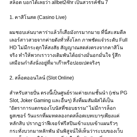
สล็อต บอกได้เลยว่า allbet24hr เป็นสวรรค์ชั้น 7
1. คาสิโนสด (Casino Live)
ผมชอบเล่นบาคาร่าแล้วก็เสือมังกรมากมาย ที่นี่สะสมดีล
เลอร์สาวสวยจากค่ายดังทั่วทั้งโลก ภาพชัดแจ๋วระดับ Full
HD ไม่มีกระตุกให้สงสัย สัญญาณสดส่งตรงจากคาสิโน
จริง ทำให้พวกเราวางเดิมพันได้อย่างมั่นอกมั่นใจ รู้สึก
เสมือนกำลังนั่งอยู่ที่มาเก๊าหรือปอยเปตจริงๆ
2. สล็อตออนไลน์ (Slot Online)
สำหรับสายปั่น ตรงนี้เป็นศูนย์รวมค่ายเกมชั้นนำ (เช่น PG
Slot, Joker Gaming และอื่นๆ) สิ่งที่ผมสัมผัสได้เป็น
“อัตราการแตกของโบนัสที่ชอบธรรม” ไม่มีการล็อก
ยูสเซอร์ วันแรกที่ผมทดลองกดสล็อตเบทเบาๆเพียงแค่
หลักสิบ ปรากฏว่าฟีเจอร์ฟรีสปินเข้าแบบเข้าแผนรัวๆ
กระทั่งบวกมาหลักพัน มันพิสูจน์ให้เห็นว่าระบบของเว็บ