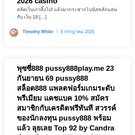
2026 casino
สลัดเว็บเก่าทิ้งไป! แล้วมากระชากโบนัสหลักแสน
กับ เว็บ 18 […]
Timothy White
8 กรกฎาคม 2026
พุซซี่888 pussy888play.me 23
กันยายน 69 pussy888
สล็อต888 แพลตฟอร์มเกมระดับ
พรีเมียม แคชแบค 10% สมัคร
สมาชิกกับเครดิตฟรีทันที สวรรค์
ของนักลงทุน pussy888 พร้อม
แล้ว ลุยเลย Top 92 by Candra