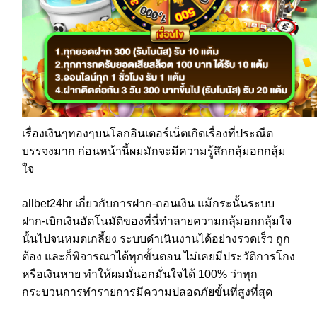
เรื่องเงินๆทองๆบนโลกอินเตอร์เน็ตเกิดเรื่องที่ประณีต
บรรจงมาก ก่อนหน้านี้ผมมักจะมีความรู้สึกกลุ้มอกกลุ้ม
ใจ
allbet24hr เกี่ยวกับการฝาก-ถอนเงิน แม้กระนั้นระบบ
ฝาก-เบิกเงินอัตโนมัติของที่นี่ทำลายความกลุ้มอกกลุ้มใจ
นั้นไปจนหมดเกลี้ยง ระบบดำเนินงานได้อย่างรวดเร็ว ถูก
ต้อง และก็พิจารณาได้ทุกขั้นตอน ไม่เคยมีประวัติการโกง
หรือเงินหาย ทำให้ผมมั่นอกมั่นใจได้ 100% ว่าทุก
กระบวนการทำรายการมีความปลอดภัยขั้นที่สูงที่สุด