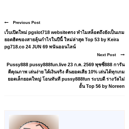
Previous Post
เว็บเปิดใหม่ pgslot718 websiteตรง ทำไมสล็อตถึงยังเป็นเกม
ยอดฮิตของสายลุ้นกำไรในปีนี้ ใหม่ล่าสุด Top 53 by Keira
pg718.co 24 JUN 69 พนันออนไลน์
Next Post
Pussy888 pussy888fun.live 23 ก.ค. 2569 พุซซี่888 การัน
ตีคุณภาพ เล่นง่าย ได้เงินจริง คืนยอดเสีย 10% เล่นได้ทุกเกม
ยอดเล็กยอดใหญ่ โอนทันที pussy888fun ระบบดี รางวัลไม่
อั้น Top 56 by Noreen