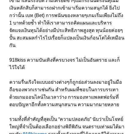
เข้ามาเล่นระงับความเครียดขำๆแม้กระนั้นตรงนี้คุณมี
เงินหลักสิบก็สามารถฝากเข้ามาเริ่มความสนุกได้ ยิ่งไป
กว่านั้น เบท (Bet) การพนันของหลายๆเกมเริ่มเพียงไม่ถึง
1 บาทด้วยซ้ำ ทำให้เราสามารถคิดแผนและบริหาร
จัดแจงเงินทุนได้อย่างมีประสิทธิภาพสูงสุด ทุนน้อยค่อยๆ
ปั้น สะสมผลกำไรไปเรื่อยก็แปลงเป็นเงินก้อนโตได้เหมือน
กัน
918kiss ความบันเทิงที่ครบวงจร ไม่เป็นอันตราย และก็
ไว้ใจได้
ความรื่นเริงใจแบบอย่างต่างๆก็ถูกย่อส่วนลงมาอยู่ในมือ
ถือของพวกเราเช่นกัน สำหรับผมที่ชอบในการบรรเทา
ด้วยเกมออนไลน์ในเวลาว่าง การมองหาแพลตฟอร์มที่
ตอบปัญหาอีกทั้งความสนุกสนาน ความมากมายหลาย
รวมทั้งที่สำคัญที่สุดเป็น “ความปลอดภัย” นับว่าเป็นโจทย์
ใหญ่ที่จำเป็นต้องเลือกอย่างพิถีพิถัน จนตราบเท่าผมได้มา