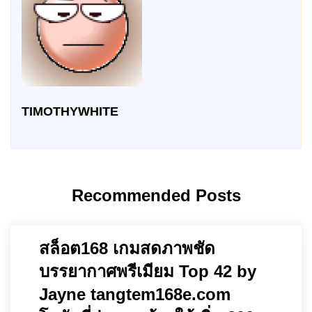
TIMOTHYWHITE
Recommended Posts
สล็อต168 เกมสดภาพชัด
บรรยากาศพรีเมียม Top 42 by
Jayne tangtem168e.com