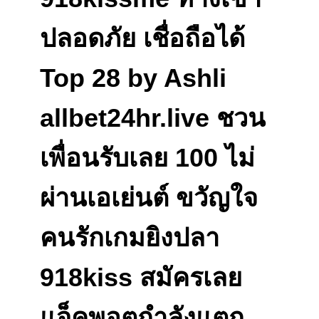
ปลอดภัย เชื่อถือได้
Top 28 by Ashli
allbet24hr.live ชวน
เพื่อนรับเลย 100 ไม่
ผ่านเอเย่นต์ ขวัญใจ
คนรักเกมยิงปลา
918kiss สมัครเลย
แจ็คพอตกำลังแตก