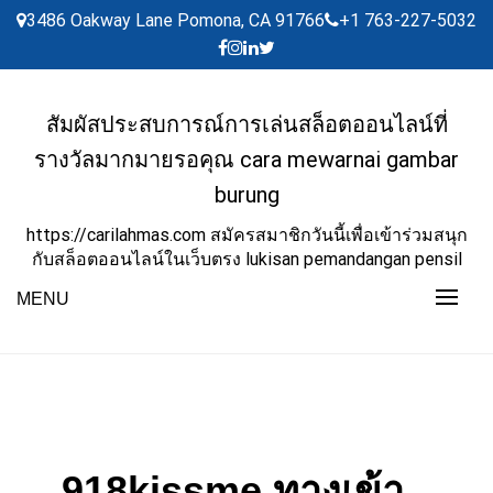
Skip
3486 Oakway Lane Pomona, CA 91766
+1 763-227-5032
to
content
สัมผัสประสบการณ์การเล่นสล็อตออนไลน์ที่
รางวัลมากมายรอคุณ cara mewarnai gambar
burung
https://carilahmas.com สมัครสมาชิกวันนี้เพื่อเข้าร่วมสนุก
กับสล็อตออนไลน์ในเว็บตรง lukisan pemandangan pensil
MENU
918kissme ทางเข้า