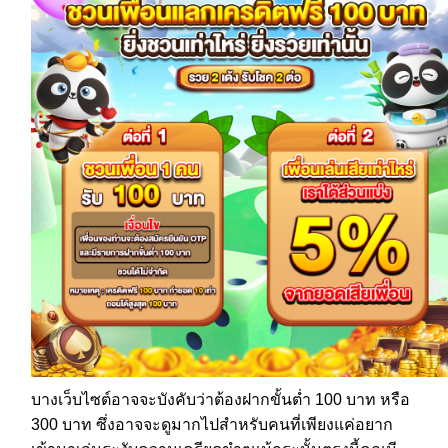
บางเว็บไซต์อาจจะบังคับว่าต้องฝากขั้นต่ำ 100 บาท หรือ
300 บาท ซึ่งอาจจะดูมากไปสำหรับคนที่เพียงแค่อยาก