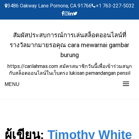
Skip
3486 Oakway Lane Pomona, CA 91766
+1 763-227-5032
to
content
สัมผัสประสบการณ์การเล่นสล็อตออนไลน์ที่
รางวัลมากมายรอคุณ cara mewarnai gambar
burung
https://carilahmas.com สมัครสมาชิกวันนี้เพื่อเข้าร่วมสนุก
กับสล็อตออนไลน์ในเว็บตรง lukisan pemandangan pensil
MENU
ผู้เขียน:
Timothy White