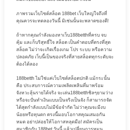
ภาพรวมเว็บไซต์สล็อต 188bet เว็บใหญ่ใจถึงที่
คุณควรจะทดลองวันนี้ มิเช่นนั้นจะพลาดของดี!
ถ้าหากคุณกำลังมองหาเว็บ188betthที่ครบ จบ
คุ้ม และก็บริสุทธิ์ใจ สล็อต เป็นคำตอบที่ตรงที่สุด
สล็อต ไม่ว่าจะเกิดเรื่องเกม โปร ระบบ หรือความ
ปลอดภัย เว็บนี้เป็นของจริงที่สายสล็อตทุกระดับจะ
ต้องได้ลอง
188betth ไม่ใช่แค่เว็บไซต์สล็อตปกติ แม้กระนั้น
คือ ประสบการณ์ความเพลิดเพลินที่มาพร้อม
จังหวะลุ้นรายได้จริง จะเล่น188betthชิลๆยามว่าง
หรือจะปั่นทำเงินแบบเป็นจริงเป็นจัง ก็สามารถจัด
ได้สุดกำลังแบบไม่มีข้อจำกัด ไม่ว่าคุณจะมีงบ
น้อยหรือทุนดก ตรงนี้มอบโอกาสคุณเสมอกัน
หมด อย่าปล่อยให้โอกาสหลุดมือ! สมัครเป็น
สมาชิกกับ 188bet วันนี้ แล้วเปลี่ยนการหมุน