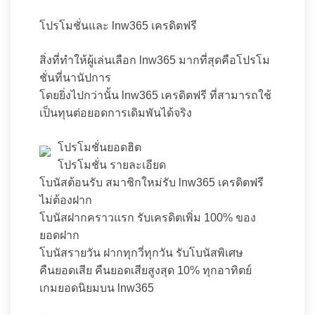
โปรโมชั่นและ lnw365 เครดิตฟรี
สิ่งที่ทำให้ผู้เล่นเลือก lnw365 มากที่สุดคือโปรโม
ชั่นที่นานัปการ
โดยยิ่งไปกว่านั้น lnw365 เครดิตฟรี ที่สามารถใช้
เป็นทุนต่อยอดการเดิมพันได้จริง
โปรโมชั่นยอดฮิต
โปรโมชั่น รายละเอียด
โบนัสต้อนรับ สมาชิกใหม่รับ lnw365 เครดิตฟรี
ไม่ต้องฝาก
โบนัสฝากคราวแรก รับเครดิตเพิ่ม 100% ของ
ยอดฝาก
โบนัสรายวัน ฝากทุกวี่ทุกวัน รับโบนัสพิเศษ
คืนยอดเสีย คืนยอดเสียสูงสุด 10% ทุกอาทิตย์
เกมยอดนิยมบน lnw365