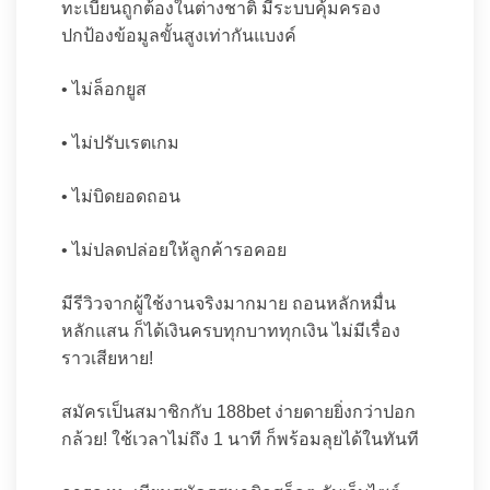
ทะเบียนถูกต้องในต่างชาติ มีระบบคุ้มครอง
ปกป้องข้อมูลขั้นสูงเท่ากันแบงค์
• ไม่ล็อกยูส
• ไม่ปรับเรตเกม
• ไม่บิดยอดถอน
• ไม่ปลดปล่อยให้ลูกค้ารอคอย
มีรีวิวจากผู้ใช้งานจริงมากมาย ถอนหลักหมื่น
หลักแสน ก็ได้เงินครบทุกบาททุกเงิน ไม่มีเรื่อง
ราวเสียหาย!
สมัครเป็นสมาชิกกับ 188bet ง่ายดายยิ่งกว่าปอก
กล้วย! ใช้เวลาไม่ถึง 1 นาที ก็พร้อมลุยได้ในทันที