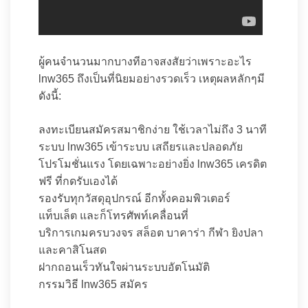
ผู้คนจำนวนมากบางทีอาจสงสัยว่าเพราะอะไร
lnw365 ถึงเป็นที่นิยมอย่างรวดเร็ว เหตุผลหลักๆมี
ดังนี้:
ลงทะเบียนสมัครสมาชิกง่าย ใช้เวลาไม่ถึง 3 นาที
ระบบ lnw365 เข้าระบบ เสถียรและปลอดภัย
โปรโมชั่นแรง โดยเฉพาะอย่างยิ่ง lnw365 เครดิต
ฟรี ที่กดรับเองได้
รองรับทุกวัสดุอุปกรณ์ อีกทั้งคอมพิวเตอร์
แท็บเล็ต และก็โทรศัพท์เคลื่อนที่
บริการเกมครบวงจร สล็อต บาคาร่า กีฬา ยิงปลา
และคาสิโนสด
ฝากถอนเร็วทันใจผ่านระบบอัตโนมัติ
กรรมวิธี lnw365 สมัคร