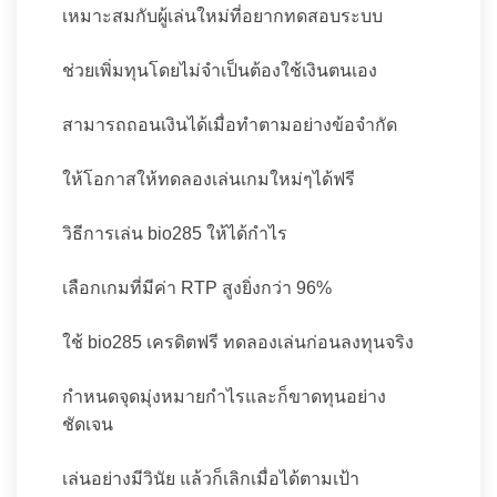
เหมาะสมกับผู้เล่นใหม่ที่อยากทดสอบระบบ
ช่วยเพิ่มทุนโดยไม่จำเป็นต้องใช้เงินตนเอง
สามารถถอนเงินได้เมื่อทำตามอย่างข้อจำกัด
ให้โอกาสให้ทดลองเล่นเกมใหม่ๆได้ฟรี
วิธีการเล่น bio285 ให้ได้กำไร
เลือกเกมที่มีค่า RTP สูงยิ่งกว่า 96%
ใช้ bio285 เครดิตฟรี ทดลองเล่นก่อนลงทุนจริง
กำหนดจุดมุ่งหมายกำไรและก็ขาดทุนอย่าง
ชัดเจน
เล่นอย่างมีวินัย แล้วก็เลิกเมื่อได้ตามเป้า