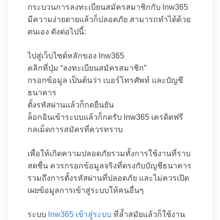
กระบวนการลงทะเบียนสมัครสมาชิกกับ lnw365
มีความง่ายดายแล้วก็ปลอดภัย สามารถทำได้ด้วย
ตนเอง ดังต่อไปนี้:
ไปสู่เว็บไซต์หลักของ lnw365
คลิกที่ปุ่ม “ลงทะเบียนสมัครสมาชิก”
กรอกข้อมูล เป็นต้นว่า เบอร์โทรศัพท์ และบัญชี
ธนาคาร
ตั้งรหัสผ่านแล้วก็กดยืนยัน
ล็อกอินเข้าระบบแล้วก็กดรับ lnw365 เครดิตฟรี
กลเม็ดการสมัครที่ควรทราบ
เพื่อให้เกิดความปลอดภัยรวมทั้งการใช้งานที่ราบ
สดชื่น ควรกรอกข้อมูลจริงที่ตรงกับบัญชีธนาคาร
รวมถึงการตั้งรหัสผ่านที่ปลอดภัย และไม่ควรเปิด
เผยข้อมูลการเข้าสู่ระบบให้คนอื่นๆ
ระบบ
lnw365 เข้าสู่ระบบ
ที่ล้ำสมัยแล้วก็ใช้งาน