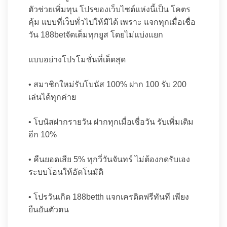
ตัวช่วยเพิ่มทุน โปรของเว็บไซต์แห่งนี้เป็น โคตร
คุ้ม แบบที่เว็บทั่วไปให้มิได้ เพราะ แจกทุกเมื่อเชื่อ
วัน 188betจัดเต็มทุกยูส โดยไม่แบ่งแยก
แบบอย่างโปรโมชั่นที่เด็ดสุด
• สมาชิกใหม่รับโบนัส 100% ฝาก 100 รับ 200
เล่นได้ทุกค่าย
• โบนัสฝากรายวัน ฝากทุกเมื่อเชื่อวัน รับเพิ่มเติม
อีก 10%
• คืนยอดเสีย 5% ทุกวี่วันจันทร์ ไม่ต้องกดรับเอง
ระบบโอนให้อัตโนมัติ
• โปรวันเกิด 188betth แจกเครดิตฟรีทันที เพียง
ยืนยันตัวตน