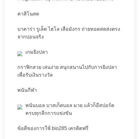
คาสิโนสด
บาคาร่า รูเล็ต ไฮโล เสือมังกร ถ่ายทอดสดส่งตรง
จากบ่อนจริง
เกมยิงปลา
กราฟิกสวย เล่นง่าย สนุกสนานไปกับการยิงปลา
เพื่อรับเงินรางวัล
พนันกีฬา
พนันบอล บาสเก็ตบอล มวย แล้วก็อีสปอร์ต
ครบทุกลีกการแข่งขัน
ข้อดีของการใช้ bio285 เครดิตฟรี