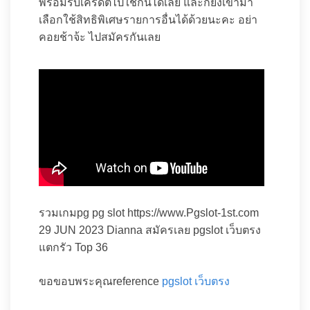
พร้อมรับเครดิตไปใช้กันได้เลย และก็ยังเข้ามา
เลือกใช้สิทธิพิเศษรายการอื่นได้ด้วยนะคะ อย่า
คอยช้าจ้ะ ไปสมัครกันเลย
รวมเกมpg pg slot https://www.Pgslot-1st.com
29 JUN 2023 Dianna สมัครเลย pgslot เว็บตรง
แตกรัว Top 36
ขอขอบพระคุณreference
pgslot เว็บตรง