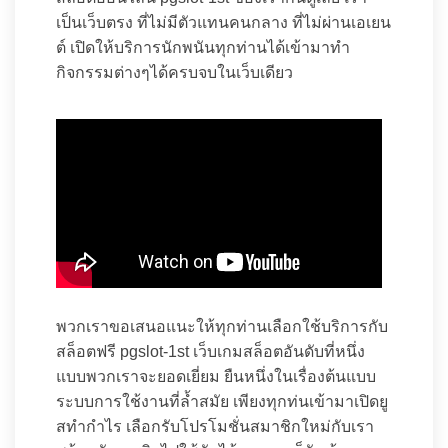
เป็นเว็บตรง ที่ไม่มีตัวแทนคนกลาง ที่ไม่ผ่านเอเยน
ต์ เปิดให้บริการนักพนันทุกท่านได้เข้ามาทำ
กิจกรรมต่างๆได้ครบจบในเว็บเดียว
พวกเราขอเสนอแนะให้ทุกท่านเลือกใช้บริการกับ
สล็อตฟรี pgslot-1st เว็บเกมสล็อตอันดับที่หนึ่ง
แบบพวกเราจะยอดเยี่ยม ยืนหนึ่งในเรื่องต้นแบบ
ระบบการใช้งานที่ล้ำสมัย เพียงทุกท่นเข้ามาเปิดยู
สทำกำไร เลือกรับโปรโมชั่นสมาชิกใหม่กับเรา