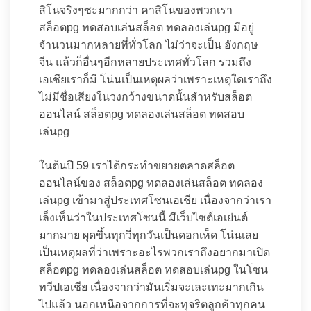
สิโนจริงๆซะมากกว่า คาสิโนของพวกเรา
สล็อตpg ทดสอบเล่นสล็อต ทดลองเล่นpg มีอยู่
จำนวนมากหลายที่ทั่วโลก ไม่ว่าจะเป็น อังกฤษ
จีน แล้วก็อื่นๆอีกหลายประเทศทั่วโลก รวมถึง
เอเชียเราก็มี โน่นเป็นเหตุผลว่าเพราะเหตุใดเราถึง
ไม่มีชื่อเสียงในวงกว้างขนาดนั้นสำหรับสล็อต
ออนไลน์ สล็อตpg ทดลองเล่นสล็อต ทดสอบ
เล่นpg
ในต้นปี 59 เราได้กระทำขยายตลาดสล็อต
ออนไลน์ของ สล็อตpg ทดลองเล่นสล็อต ทดลอง
เล่นpg เข้ามาสู่ประเทศโซนเอเชีย เนื่องจากว่าเรา
เล็งเห็นว่าในประเทศโซนนี้ มีเว็บไซต์เอเย่นต์
มากมาย ผุดขึ้นทุกวี่ทุกวันเป็นดอกเห็ด โน่นเลย
เป็นเหตุผลที่ว่าเพราะอะไรพวกเราถึงอยากมาเปิด
สล็อตpg ทดลองเล่นสล็อต ทดสอบเล่นpg ในโซน
ทวีปเอเชีย เนื่องจากว่ามันเริ่มจะเละเทะมากเกิน
ไปแล้ว นอกเหนือจากการที่จะทุจริตลูกค้าทุกคน