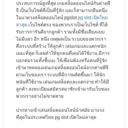
ประสบการณ์สูงที่สุด เกมสล็อตออนไลน์กับค่ายพี
จี เป็นเว็บไซต์ที่เป็นที่รู้จัก และก็สามารถยืนหนึ่ง
ในแวดวงสล็อตออนไลน์ pgslot
pg slot เปิดใหม่
ล่าสุด
เว็บไซต์ตรง ของพวกเราเป็นเว็บไซต์ ที่ได้
รับการการันตีจากลูกค้า รวมทั้งมีชื่อเสียงแบบ
ไม่มีแผ่ว อีก หนึ่ง เหตุผลเป็น ระบบของพวกเรา
คือระบบที่สร้าง ให้ลูกค้า เล่นเกมและแตกหนัก
เยอะที่สุด ก็เลยทำให้ทุกคนที่เคยได้ใช้งาน มีการ
บอกต่อรวมทั้งชี้แนะ ให้เพื่อนพ้องหรือคนที่รู้จัก
เข้ามาทดลองเล่นเกมสล็อตออนไลน์จากค่ายพีจี
ผ่านเว็บของเรา ระบบที่มีการผลิตขึ้นมา ให้นัก
พนันที่ใช้งาน เล่นเกมสล็อตและแตกง่าย ทำให้มี
ลูกค้า ลงทะเบียนสมัครสมาชิกเข้ามากับเว็บของ
พวกเราอย่างไม่ขาดสาย
ปากทางเข้าเล่นสล็อตออนไลน์นำสมัย มาแรง
ที่สุดในประเทศไทย pg slot เปิดใหม่ล่าสุด