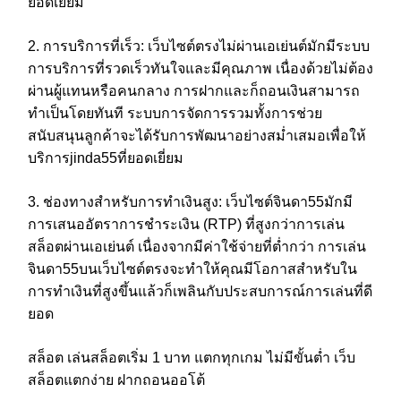
ยอดเยี่ยม
2. การบริการที่เร็ว: เว็บไซต์ตรงไม่ผ่านเอเย่นต์มักมีระบบ
การบริการที่รวดเร็วทันใจและมีคุณภาพ เนื่องด้วยไม่ต้อง
ผ่านผู้แทนหรือคนกลาง การฝากและก็ถอนเงินสามารถ
ทำเป็นโดยทันที ระบบการจัดการรวมทั้งการช่วย
สนับสนุนลูกค้าจะได้รับการพัฒนาอย่างสม่ำเสมอเพื่อให้
บริการjinda55ที่ยอดเยี่ยม
3. ช่องทางสำหรับการทำเงินสูง: เว็บไซต์จินดา55มักมี
การเสนออัตราการชำระเงิน (RTP) ที่สูงกว่าการเล่น
สล็อตผ่านเอเย่นต์ เนื่องจากมีค่าใช้จ่ายที่ต่ำกว่า การเล่น
จินดา55บนเว็บไซต์ตรงจะทำให้คุณมีโอกาสสำหรับใน
การทำเงินที่สูงขึ้นแล้วก็เพลินกับประสบการณ์การเล่นที่ดี
ยอด
สล็อต เล่นสล็อตเริ่ม 1 บาท แตกทุกเกม ไม่มีขั้นต่ำ เว็บ
สล็อตแตกง่าย ฝากถอนออโต้