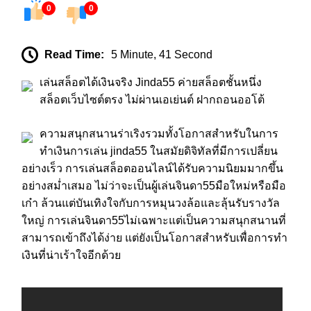
0
0
Read Time:
5 Minute, 41 Second
เล่นสล็อตได้เงินจริง Jinda55 ค่ายสล็อตชั้นหนึ่ง
สล็อตเว็บไซต์ตรง ไม่ผ่านเอเย่นต์ ฝากถอนออโต้
ความสนุกสนานร่าเริงรวมทั้งโอกาสสำหรับในการ
ทำเงินการเล่น jinda55 ในสมัยดิจิทัลที่มีการเปลี่ยน
อย่างเร็ว การเล่นสล็อตออนไลน์ได้รับความนิยมมากขึ้น
อย่างสม่ำเสมอ ไม่ว่าจะเป็นผู้เล่นจินดา55มือใหม่หรือมือ
เก๋า ล้วนแต่บันเทิงใจกับการหมุนวงล้อและลุ้นรับรางวัล
ใหญ่ การเล่นจินดา55ไม่เฉพาะแต่เป็นความสนุกสนานที่
สามารถเข้าถึงได้ง่าย แต่ยังเป็นโอกาสสำหรับเพื่อการทำ
เงินที่น่าเร้าใจอีกด้วย