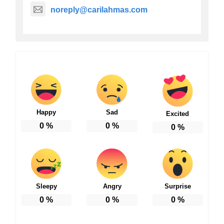
noreply@carilahmas.com
Happy
Sad
Excited
0
%
0
%
0
%
Sleepy
Angry
Surprise
0
%
0
%
0
%