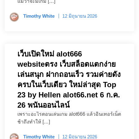
แม้ว่าจะมีเกม […]
Timothy White
12 มิถุนายน 2026
เว็บเปิดใหม่ alot666
websiteตรง เว็บสล็อตแตกง่าย
เล่นสนุก ฝากถอนเร็ว รวมค่ายดัง
ครบในเว็บเดียว ใหม่ล่าสุด Top
23 by Hellen alot66.net 6 ก.ค.
26 พนันออนไลน์
เพราะอะไรตอนเล่นเกม alot666 แล้วอินเทอร์เน็ต
ช้าถึงทำให้ […]
Timothy White
12 มิถุนายน 2026