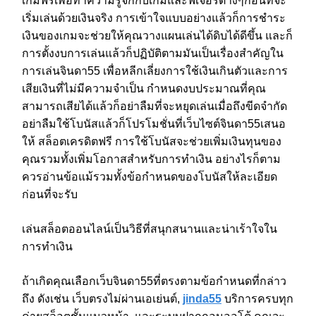
เกมฟรีเพื่อทำความรู้จักกับเกมและฟีเจอร์ต่างๆก่อนที่จะ
เริ่มเล่นด้วยเงินจริง การเข้าใจแบบอย่างแล้วก็การชำระ
เงินของเกมจะช่วยให้คุณวางแผนเล่นได้ดิบได้ดีขึ้น และก็
การตั้งงบการเล่นแล้วก็ปฏิบัติตามมันเป็นเรื่องสำคัญใน
การเล่นจินดา55 เพื่อหลีกเลี่ยงการใช้เงินเกินตัวและการ
เสียเงินที่ไม่มีความจำเป็น กำหนดงบประมาณที่คุณ
สามารถเสียได้แล้วก็อย่าลืมที่จะหยุดเล่นเมื่อถึงขีดจำกัด
อย่าลืมใช้โบนัสแล้วก็โปรโมชั่นที่เว็บไซต์จินดา55เสนอ
ให้ สล็อตเครดิตฟรี การใช้โบนัสจะช่วยเพิ่มเงินทุนของ
คุณรวมทั้งเพิ่มโอกาสสำหรับการทำเงิน อย่างไรก็ตาม
ควรอ่านข้อแม้รวมทั้งข้อกำหนดของโบนัสให้ละเอียด
ก่อนที่จะรับ
เล่นสล็อตออนไลน์เป็นวิธีที่สนุกสนานและน่าเร้าใจใน
การทำเงิน
ถ้าเกิดคุณเลือกเว็บจินดา55ที่ตรงตามข้อกำหนดที่กล่าว
ถึง ดังเช่น เว็บตรงไม่ผ่านเอเย่นต์,
jinda55
บริการครบทุก