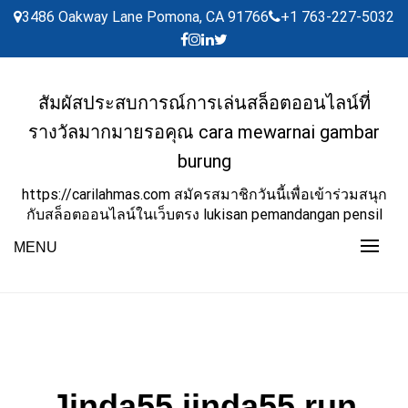
Skip
3486 Oakway Lane Pomona, CA 91766
+1 763-227-5032
to
content
สัมผัสประสบการณ์การเล่นสล็อตออนไลน์ที่
รางวัลมากมายรอคุณ cara mewarnai gambar
burung
https://carilahmas.com สมัครสมาชิกวันนี้เพื่อเข้าร่วมสนุก
กับสล็อตออนไลน์ในเว็บตรง lukisan pemandangan pensil
MENU
Jinda55 jinda55.run