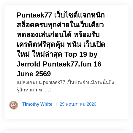
Puntaek77 เว็บไซต์แจกหนัก
สล็อตครบทุกค่ายในเว็บเดียว
ทดลองเล่นก่อนได้ พร้อมรับ
เครดิตฟรีสุดคุ้ม พนัน เว็บเปิด
ใหม่ ใหม่ล่าสุด Top 19 by
Jerrold Puntaek77.fun 16
June 2569
แปลงเกมบน puntaek77 เป็นประจำแม้กระนั้นยิ่ง
รู้สึกหาเกมท […]
Timothy White
29 พฤษภาคม 2026