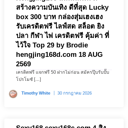
สร้างความบันเทิง ดีที่สุด Lucky
box 300 บาท กล่องสุ่มเฮงเฮง
รับเครดิตฟรี ไลฟ์สด สล็อต ยิง
ปลา กีฬา ไพ่ เครดิตฟรี คุ้มค่า ที่
ไว้ใจ Top 29 by Brodie
hengjing168d.com 18 AUG
2569
เครดิตฟรี แจกฟรี 50 ฝากไม่ก่อน สมัครปุ๊บรับปั๊บ
โปรโมชั […]
Timothy White
30 กรกฎาคม 2026
Sexy168 sexy168c.com 4 สิง