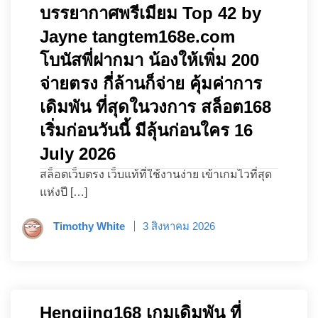
บรรยากาศพรีเมียม Top 42 by
Jayne tangtem168e.com
โบนัสพี่ฝากมา น้องให้เพิ่ม 200
จ่ายตรง กี่ล้านก็จ่าย คุ้มค่าการ
เดิมพัน ที่สุดในวงการ สล็อต168
เริ่มก่อนวันนี้ มีลุ้นก่อนใคร 16
July 2026
สล็อตเว็บตรง เว็บแท้ที่ใช้งานง่าย เข้าเกมไวที่สุด
แห่งปี […]
Timothy White
3 สิงหาคม 2026
Hengjing168 เกมเดิมพัน ที่