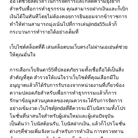
ออโต้ช่วยลดเวลาในการจัดการและก็ลดความยุ่งยาก
สำหรับเพื่อการทำธุรกรรม คุณสามารถฝากเงินและก็เบิก
เงินได้ในทันทีโดยไม่ต้องคอยการยินยอมจากข้าราชการ
ทำให้ท่านสามารถมุ่งเน้นไปที่การเล่นjinda55แล้วก็
กระบวนการทำรายได้อย่างเต็มที่
เว็บไซต์สล็อตที่ดี เล่นสล็อตบนเว็บตรงไม่ผ่านเอเย่นต์ช่วย
ให้คุณมั่นใจ
การเลือกเว็บจินดา55ที่ปลอดภัยรวมทั้งเชื่อถือได้เป็นสิ่ง
สำคัญที่สุด สำรวจให้แน่ใจว่าเว็บไซต์ที่คุณเลือกมีใบ
อนุญาตแล้วก็ได้รับการรับรองจากหน่วยงานที่เกี่ยวข้อง
ความปลอดภัยสำหรับเพื่อการทำธุรกรรมแล้วก็การ
รักษาข้อมูลส่วนบุคคลของคุณควรจะได้รับการจัดการ
อย่างเข้มงวด เว็บไซต์jindaที่ดีควรจะมีโบนัสรวมทั้งโปร
โมชั่นที่น่าสนใจสำหรับผู้เล่นใหม่และผู้เล่นปัจจุบัน
เป็นต้นว่า โบนัสต้อนรับ, โบนัสฝากเงิน, แล้วก็โปรโมชั่น
ต่างๆที่ช่วยเพิ่มจังหวะสำหรับการทำเงิน การตรวจทาน