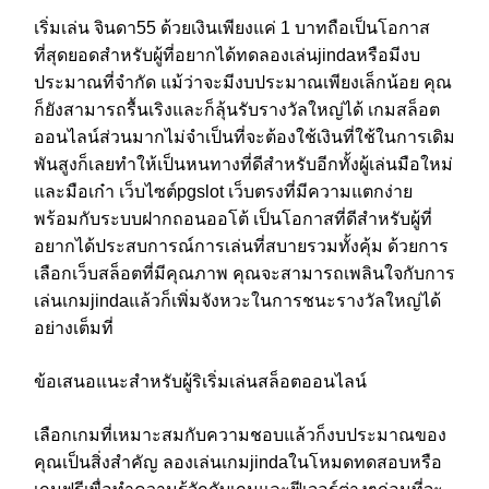
เริ่มเล่น จินดา55 ด้วยเงินเพียงแค่ 1 บาทถือเป็นโอกาส
ที่สุดยอดสำหรับผู้ที่อยากได้ทดลองเล่นjindaหรือมีงบ
ประมาณที่จำกัด แม้ว่าจะมีงบประมาณเพียงเล็กน้อย คุณ
ก็ยังสามารถรื้นเริงและก็ลุ้นรับรางวัลใหญ่ได้ เกมสล็อต
ออนไลน์ส่วนมากไม่จำเป็นที่จะต้องใช้เงินที่ใช้ในการเดิม
พันสูงก็เลยทำให้เป็นหนทางที่ดีสำหรับอีกทั้งผู้เล่นมือใหม่
และมือเก๋า เว็บไซต์pgslot เว็บตรงที่มีความแตกง่าย
พร้อมกับระบบฝากถอนออโต้ เป็นโอกาสที่ดีสำหรับผู้ที่
อยากได้ประสบการณ์การเล่นที่สบายรวมทั้งคุ้ม ด้วยการ
เลือกเว็บสล็อตที่มีคุณภาพ คุณจะสามารถเพลินใจกับการ
เล่นเกมjindaแล้วก็เพิ่มจังหวะในการชนะรางวัลใหญ่ได้
อย่างเต็มที่
ข้อเสนอแนะสำหรับผู้ริเริ่มเล่นสล็อตออนไลน์
เลือกเกมที่เหมาะสมกับความชอบแล้วก็งบประมาณของ
คุณเป็นสิ่งสำคัญ ลองเล่นเกมjindaในโหมดทดสอบหรือ