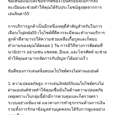
ข้อเสนอแนะและข้อจำกัดของโบนัสก่อนจะมีการลง
ทะเบียนจะช่วยทำให้คุณได้รับประโยชน์สูงสุดจากการ
เล่นจินดา55
การบริการลูกค้าเป็นอีกหนึ่งเหตุที่สำคัญสำหรับในการ
เลือกเว็บjinda55 เว็บไซต์ที่ดีควรจะมีคณะทำงานบริการ
ลูกค้าที่สามารถให้ความช่วยเหลือเกื้อกูลและก็ตอบ
คำถามของคุณได้ตลอด 1 วัน การมีวิถีทางการติดต่อที่
นานัปการ อย่างเช่น แชทสด, อีเมล, และโทรศัพท์ จะช่วย
ทำให้คุณสามารถจัดการกับปัญหาได้อย่างเร็ว
ข้อดีของการเล่นสล็อตบนเว็บไซต์ตรงไม่ผ่านเอเย่นต์
1. ความปลอดภัยสูง: การเล่นJinda55บนเว็บไซต์ตรงไม่
ผ่านเอเย่นต์ช่วยทำให้คุณเชื่อมั่นในด้านความปลอดภัย
เหตุเพราะเว็บกลุ่มนี้มักมีการควบคุมและก็ตรวจตรา
ระบบอย่างเข้มงวด แนวทางการทำธุรกรรมด้านการเงิน
รวมทั้งการรักษาข้อมูลส่วนบุคคลจะได้รับการดูแลอย่าง