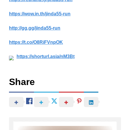
https://wow.in.th/jinda55-run
http://gg.gg/jinda55-run
https://t.co/O8RiFVnpOK
https://shorturl.asia/nM3Bt
Share