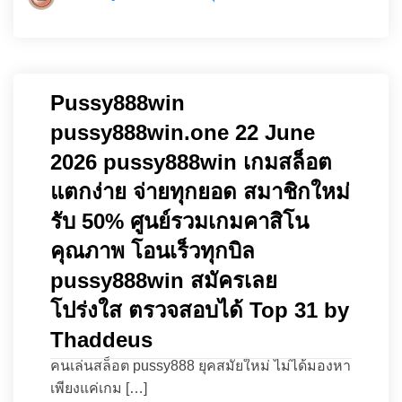
Pussy888win
pussy888win.one 22 June
2026 pussy888win เกมสล็อต
แตกง่าย จ่ายทุกยอด สมาชิกใหม่
รับ 50% ศูนย์รวมเกมคาสิโน
คุณภาพ โอนเร็วทุกบิล
pussy888win สมัครเลย
โปร่งใส ตรวจสอบได้ Top 31 by
Thaddeus
คนเล่นสล็อต pussy888 ยุคสมัยใหม่ ไม่ได้มองหา
เพียงแค่เกม […]