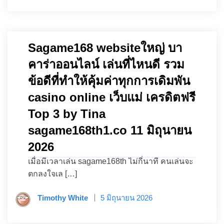
Sagame168 websiteใหญ่ บา
คาร่าออนไลน์ เล่นที่ไหนดี รวม
ข้อดีที่ทำให้คุ้มค่าทุกการเดิมพัน
casino online เว็บแม่ เครดิตฟรี
Top 3 by Tina
sagame168th1.co 11 มิถุนายน
2026
เมื่อมีเวลาเล่น sagame168th ไม่กี่นาที คนเล่นจะ
ตกลงใจเล […]
Timothy White
5 มิถุนายน 2026