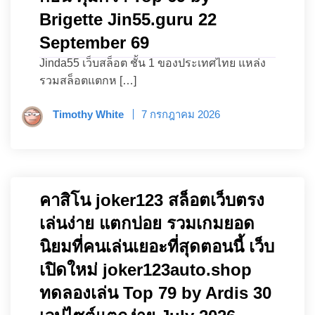
Brigette Jin55.guru 22
September 69
Jinda55 เว็บสล็อต ชั้น 1 ของประเทศไทย แหล่ง
รวมสล็อตแตกห […]
Timothy White
7 กรกฎาคม 2026
คาสิโน joker123 สล็อตเว็บตรง
เล่นง่าย แตกบ่อย รวมเกมยอด
นิยมที่คนเล่นเยอะที่สุดตอนนี้ เว็บ
เปิดใหม่ joker123auto.shop
ทดลองเล่น Top 79 by Ardis 30