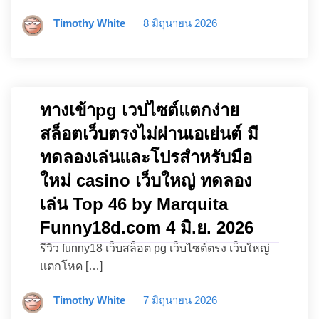
Timothy White
8 มิถุนายน 2026
ทางเข้าpg เวปไซต์แตกง่าย
สล็อตเว็บตรงไม่ผ่านเอเย่นต์ มี
ทดลองเล่นและโปรสำหรับมือ
ใหม่ casino เว็บใหญ่ ทดลอง
เล่น Top 46 by Marquita
Funny18d.com 4 มิ.ย. 2026
รีวิว funny18 เว็บสล็อต pg เว็บไซต์ตรง เว็บใหญ่
แตกโหด […]
Timothy White
7 มิถุนายน 2026