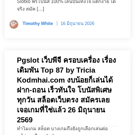
Slotxo ฟรีโบนัส 100% เล่นบันเทิงใจ แตกง่าย ได้
จริง สมัค […]
Timothy White
16 มิถุนายน 2026
Pgslot เว็บพีจี ครอบเครื่อง เรื่อง
เดิมพัน Top 87 by Tricia
Kodmhai.com งบน้อยก็เล่นได้
ฝาก-ถอน เร็วทันใจ โบนัสพิเศษ
ทุกวัน สล็อตเว็บตรง สมัครเลย
เจอเกมที่ใช่แล้ว 26 มิถุนายน
2569
ทำไมเกม สล็อต บางเกมถึงยังถูกเลือกเล่นต่อ