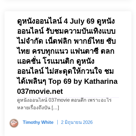
ดูหนังออนไลน์ 4 July 69 ดูหนัง
ออนไลน์ รับชมความบันเทิงแบบ
ไม่จำกัด เน็ตฟลิก พากย์ไทย ซับ
ไทย ครบทุกแนว แฟนตาซี ตลก
แอคชั่น โรแมนติก ดูหนัง
ออนไลน์ ไม่สะดุดให้กวนใจ ชม
ได้เพลินๆ Top 69 by Katharina
037movie.net
ดูหนังออนไลน์ 037movie ตอนดึก เพราะอะไร
หลายเรื่องถึงบัน […]
Timothy White
2 มิถุนายน 2026