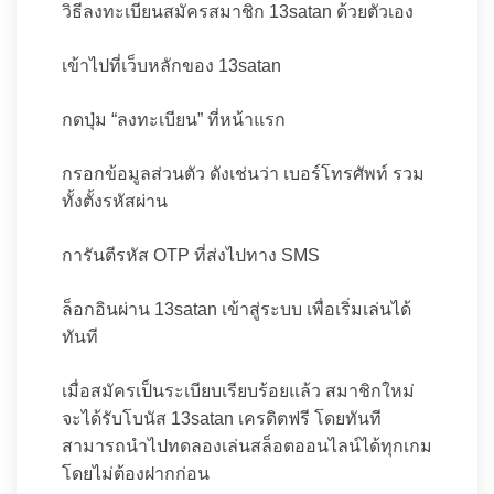
วิธีลงทะเบียนสมัครสมาชิก 13satan ด้วยตัวเอง
เข้าไปที่เว็บหลักของ 13satan
กดปุ่ม “ลงทะเบียน” ที่หน้าแรก
กรอกข้อมูลส่วนตัว ดังเช่นว่า เบอร์โทรศัพท์ รวม
ทั้งตั้งรหัสผ่าน
การันตีรหัส OTP ที่ส่งไปทาง SMS
ล็อกอินผ่าน 13satan เข้าสู่ระบบ เพื่อเริ่มเล่นได้
ทันที
เมื่อสมัครเป็นระเบียบเรียบร้อยแล้ว สมาชิกใหม่
จะได้รับโบนัส 13satan เครดิตฟรี โดยทันที
สามารถนำไปทดลองเล่นสล็อตออนไลน์ได้ทุกเกม
โดยไม่ต้องฝากก่อน