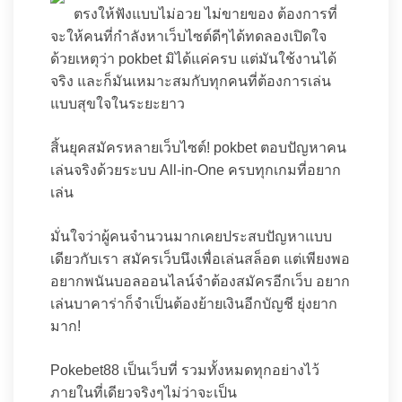
ตรงให้ฟังแบบไม่อวย ไม่ขายของ ต้องการที่
จะให้คนที่กำลังหาเว็บไซต์ดีๆได้ทดลองเปิดใจ
ด้วยเหตุว่า pokbet มิได้แค่ครบ แต่มันใช้งานได้
จริง และก็มันเหมาะสมกับทุกคนที่ต้องการเล่น
แบบสุขใจในระยะยาว
สิ้นยุคสมัครหลายเว็บไซต์! pokbet ตอบปัญหาคน
เล่นจริงด้วยระบบ All-in-One ครบทุกเกมที่อยาก
เล่น
มั่นใจว่าผู้คนจำนวนมากเคยประสบปัญหาแบบ
เดียวกับเรา สมัครเว็บนึงเพื่อเล่นสล็อต แต่เพียงพอ
อยากพนันบอลออนไลน์จำต้องสมัครอีกเว็บ อยาก
เล่นบาคาร่าก็จำเป็นต้องย้ายเงินอีกบัญชี ยุ่งยาก
มาก!
Pokebet88 เป็นเว็บที่ รวมทั้งหมดทุกอย่างไว้
ภายในที่เดียวจริงๆไม่ว่าจะเป็น