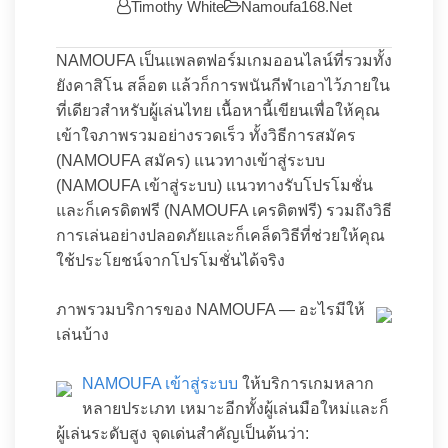
Timothy White
Namoufa168.net
NAMOUFA เป็นแพลตฟอร์มเกมออนไลน์ที่รวมทั้ง
ยังคาสิโน สล็อต แล้วก็การพนันกีฬาเอาไว้ภายใน
ที่เดียวสำหรับผู้เล่นไทย เนื้อหานี้เขียนเพื่อให้คุณ
เข้าใจภาพรวมอย่างรวดเร็ว ทั้งวิธีการสมัคร
(NAMOUFA สมัคร) แนวทางเข้าสู่ระบบ
(NAMOUFA เข้าสู่ระบบ) แนวทางรับโปรโมชั่น
และก็เครดิตฟรี (NAMOUFA เครดิตฟรี) รวมถึงวิธี
การเล่นอย่างปลอดภัยและก็เคล็ดวิธีที่ช่วยให้คุณ
ใช้ประโยชน์จากโปรโมชั่นได้จริง
ภาพรวมบริการของ NAMOUFA — อะไรมีให้
เล่นบ้าง
NAMOUFA เข้าสู่ระบบ
ให้บริการเกมหลาก
หลายประเภท เหมาะอีกทั้งผู้เล่นมือใหม่และก็
ผู้เล่นระดับสูง จุดเด่นสำคัญเป็นต้นว่า: