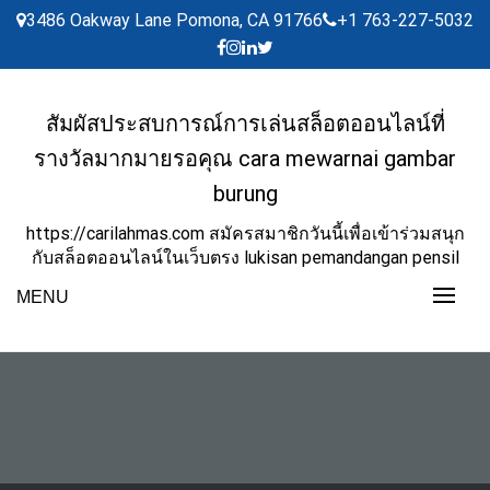
Skip
3486 Oakway Lane Pomona, CA 91766
+1 763-227-5032
to
content
สัมผัสประสบการณ์การเล่นสล็อตออนไลน์ที่
รางวัลมากมายรอคุณ cara mewarnai gambar
burung
https://carilahmas.com สมัครสมาชิกวันนี้เพื่อเข้าร่วมสนุก
กับสล็อตออนไลน์ในเว็บตรง lukisan pemandangan pensil
MENU