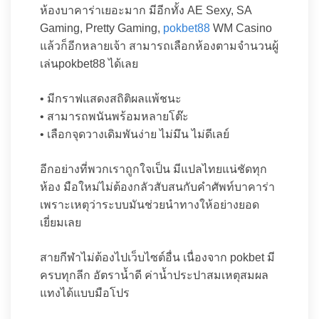
ห้องบาคาร่าเยอะมาก มีอีกทั้ง AE Sexy, SA
Gaming, Pretty Gaming,
pokbet88
WM Casino
แล้วก็อีกหลายเจ้า สามารถเลือกห้องตามจำนวนผู้
เล่นpokbet88 ได้เลย
• มีกราฟแสดงสถิติผลแพ้ชนะ
• สามารถพนันพร้อมหลายโต๊ะ
• เลือกจุดวางเดิมพันง่าย ไม่มึน ไม่ดีเลย์
อีกอย่างที่พวกเราถูกใจเป็น มีแปลไทยแน่ชัดทุก
ห้อง มือใหม่ไม่ต้องกลัวสับสนกับคำศัพท์บาคาร่า
เพราะเหตุว่าระบบมันช่วยนำทางให้อย่างยอด
เยี่ยมเลย
สายกีฬาไม่ต้องไปเว็บไซต์อื่น เนื่องจาก pokbet มี
ครบทุกลีก อัตราน้ำดี ค่าน้ำประปาสมเหตุสมผล
แทงได้แบบมือโปร