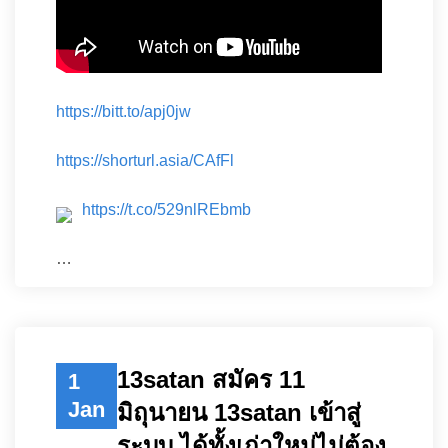
https://bitt.to/apj0jw
https://shorturl.asia/CAfFl
https://t.co/529nlREbmb
…
13satan สมัคร 11
1
Jan
มิถุนายน 13satan เข้าสู่
ระบบ ได้ทั้งเก่าใหม่ไม่ต้อง