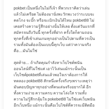
pokbet เป็นหนึ่งในไม่กี่เจ้า ที่พวกเราคิดว่าเล่น
แล้วไม่เครียด ไม่ต้องมานั่งพะวักพะวงว่าระบบจะ
คดโกง จะบั๊ก หรือจะเบิกเงินได้ไหม pokbet88 ไม่
เคยสร้างความรู้สึกอย่างนั้นให้เลย ตั้งแต่วันแรกที่
สมัครจนถึงวันนี้ ทุกครั้งที่ฝาก ครั้งใดก็ตามถอน
ทุกครั้งที่เข้าเล่นเกมทุกอย่างเป็นไปตามที่ควรเป็น
รวมทั้งมันต้องเป็นแบบนี้ทุกเว็บ แต่ว่าความจริง
คือ…มันไม่ใช่
สุดท้าย… ถ้าเกิดคุณกำลังหาเว็บไซต์พนัน
ออนไลน์ที่ไม่ใช่แค่ เอาไว้เล่นแม้กระนั้นเป็น
เว็บไซต์pokbetที่เล่นแล้วพอใจเราต้องการให้
ทดลอง pokbet88 สักหนึ่งครั้งจริงๆเพราะเหตุว่า
มันตอบปัญหาทุกอย่างที่คนเล่นจริงอยากได้ อีก
ทั้งความง่าย ความครบ ความโล่งใส รวมทั้ง
ความไม่รู้สึกกลุ้มใจ pokebet88 ไม่ใช่แค่เว็บพนัน
อีกเว็บหนึ่ง แม้กระนั้นคือเว็บไซต์ที่ควรจะมีติดมือ