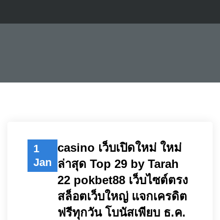
casino เว็บเปิดใหม่ ใหม่
1
Jan
ล่าสุด Top 29 by Tarah
22 pokbet88 เว็บไซต์ตรง
สล็อตเว็บใหญ่ แจกเครดิต
ฟรีทุกวัน โบนัสเพียบ ธ.ค.