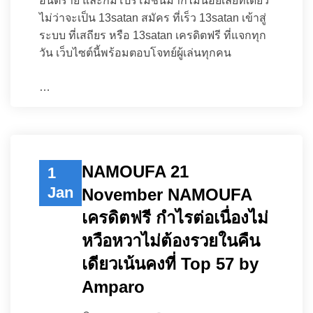
อันตราย และก็มีโปรโมชั่นมากไม่น้อยเลยทีเดียว
ไม่ว่าจะเป็น 13satan สมัคร ที่เร็ว 13satan เข้าสู่
ระบบ ที่เสถียร หรือ 13satan เครดิตฟรี ที่แจกทุก
วัน เว็บไซต์นี้พร้อมตอบโจทย์ผู้เล่นทุกคน
…
NAMOUFA 21
1
Jan
November NAMOUFA
เครดิตฟรี กำไรต่อเนื่องไม่
หวือหวาไม่ต้องรวยในคืน
เดียวเน้นคงที่ Top 57 by
Amparo