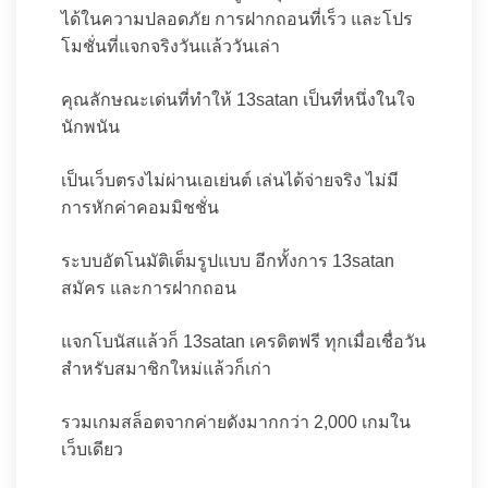
ได้ในความปลอดภัย การฝากถอนที่เร็ว และโปร
โมชั่นที่แจกจริงวันแล้ววันเล่า
คุณลักษณะเด่นที่ทำให้ 13satan เป็นที่หนึ่งในใจ
นักพนัน
เป็นเว็บตรงไม่ผ่านเอเย่นต์ เล่นได้จ่ายจริง ไม่มี
การหักค่าคอมมิชชั่น
ระบบอัตโนมัติเต็มรูปแบบ อีกทั้งการ 13satan
สมัคร และการฝากถอน
แจกโบนัสแล้วก็ 13satan เครดิตฟรี ทุกเมื่อเชื่อวัน
สำหรับสมาชิกใหม่แล้วก็เก่า
รวมเกมสล็อตจากค่ายดังมากกว่า 2,000 เกมใน
เว็บเดียว