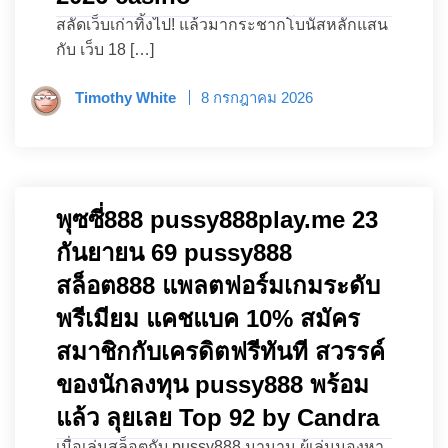
สลัดเว็บเก่าทิ้งไป! แล้วมากระชากโบนัสหลักแสน
กับ เว็บ 18 […]
Timothy White
8 กรกฎาคม 2026
พุซซี่888 pussy888play.me 23
กันยายน 69 pussy888
สล็อต888 แพลตฟอร์มเกมระดับ
พรีเมียม แคชแบค 10% สมัคร
สมาชิกกับเครดิตฟรีทันที สวรรค์
ของนักลงทุน pussy888 พร้อม
แล้ว ลุยเลย Top 92 by Candra
เมื่อเล่นสล็อตกับ pussy888 มานาน ผู้เล่นมองหา