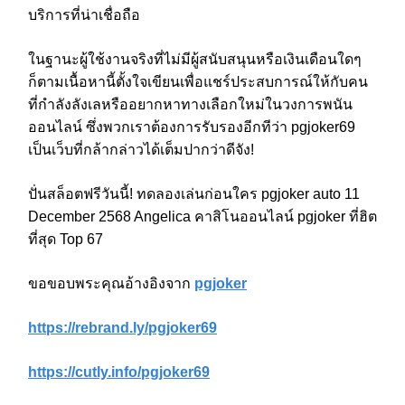
บริการที่น่าเชื่อถือ
ในฐานะผู้ใช้งานจริงที่ไม่มีผู้สนับสนุนหรือเงินเดือนใดๆ
ก็ตามเนื้อหานี้ตั้งใจเขียนเพื่อแชร์ประสบการณ์ให้กับคน
ที่กำลังลังเลหรืออยากหาทางเลือกใหม่ในวงการพนัน
ออนไลน์ ซึ่งพวกเราต้องการรับรองอีกทีว่า pgjoker69
เป็นเว็บที่กล้ากล่าวได้เต็มปากว่าดีจัง!
ปั่นสล็อตฟรีวันนี้! ทดลองเล่นก่อนใคร pgjoker auto 11
December 2568 Angelica คาสิโนออนไลน์ pgjoker ที่ฮิต
ที่สุด Top 67
ขอขอบพระคุณอ้างอิงจาก
pgjoker
https://rebrand.ly/pgjoker69
https://cutly.info/pgjoker69