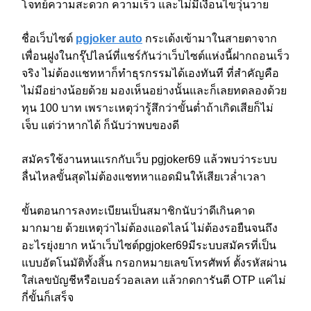
โจทย์ความสะดวก ความเร็ว และไม่มีเงื่อนไขวุ่นวาย
ชื่อเว็บไซต์
pgjoker auto
กระเด้งเข้ามาในสายตาจาก
เพื่อนฝูงในกรุ๊ปไลน์ที่แชร์กันว่าเว็บไซต์แห่งนี้ฝากถอนเร็ว
จริง ไม่ต้องแชทหาก็ทำธุรกรรมได้เองทันที ที่สำคัญคือ
ไม่มีอย่างน้อยด้วย มองเห็นอย่างนั้นและก็เลยทดลองด้วย
ทุน 100 บาท เพราะเหตุว่ารู้สึกว่าขั้นต่ำถ้าเกิดเสียก็ไม่
เจ็บ แต่ว่าหากได้ ก็นับว่าพบของดี
สมัครใช้งานหนแรกกับเว็บ pgjoker69 แล้วพบว่าระบบ
ลื่นไหลขั้นสุดไม่ต้องแชทหาแอดมินให้เสียเวล่ำเวลา
ขั้นตอนการลงทะเบียนเป็นสมาชิกนับว่าดีเกินคาด
มากมาย ด้วยเหตุว่าไม่ต้องแอดไลน์ ไม่ต้องรอยืนจนถึง
อะไรยุ่งยาก หน้าเว็บไซต์pgjoker69มีระบบสมัครที่เป็น
แบบอัตโนมัติทั้งสิ้น กรอกหมายเลขโทรศัพท์ ตั้งรหัสผ่าน
ใส่เลขบัญชีหรือเบอร์วอลเลท แล้วกดการันตี OTP แค่ไม่
กี่ขั้นก็เสร็จ