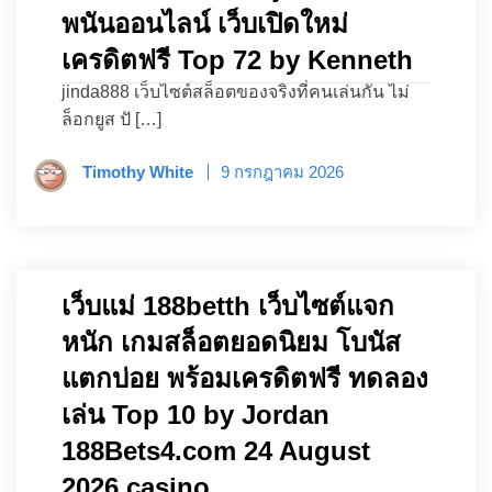
พนันออนไลน์ เว็บเปิดใหม่
เครดิตฟรี Top 72 by Kenneth
jinda888 เว็บไซต์สล็อตของจริงที่คนเล่นกัน ไม่
ล็อกยูส ปั […]
Timothy White
9 กรกฎาคม 2026
เว็บแม่ 188betth เว็บไซต์แจก
หนัก เกมสล็อตยอดนิยม โบนัส
แตกบ่อย พร้อมเครดิตฟรี ทดลอง
เล่น Top 10 by Jordan
188Bets4.com 24 August
2026 casino