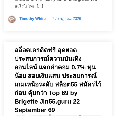
อะไรไม่เหม […]
Timothy White
7 กรกฎาคม 2026
สล็อตเครดิตฟรี สุดยอด
ประสบการณ์ความบันเทิง
ออนไลน์ แจกค่าคอม 0.7% ทุน
น้อย สอยเงินแสน ประสบการณ์
เกมเหนือระดับ สล็อต55 สมัครไว้
ก่อน คุ้มกว่า Top 69 by
Brigette Jin55.guru 22
September 69