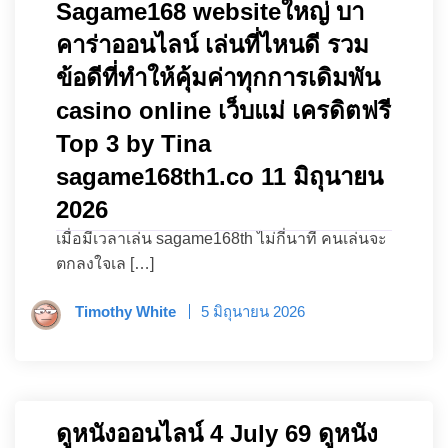
Sagame168 websiteใหญ่ บา
คาร่าออนไลน์ เล่นที่ไหนดี รวม
ข้อดีที่ทำให้คุ้มค่าทุกการเดิมพัน
casino online เว็บแม่ เครดิตฟรี
Top 3 by Tina
sagame168th1.co 11 มิถุนายน
2026
เมื่อมีเวลาเล่น sagame168th ไม่กี่นาที คนเล่นจะ
ตกลงใจเล […]
Timothy White
5 มิถุนายน 2026
ดูหนังออนไลน์ 4 July 69 ดูหนัง