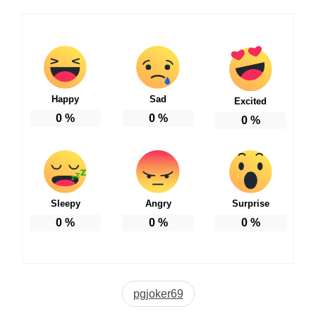
Happy
Sad
Excited
0
%
0
%
0
%
Sleepy
Angry
Surprise
0
%
0
%
0
%
pgjoker69