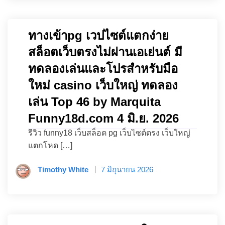
ทางเข้าpg เวปไซต์แตกง่าย
สล็อตเว็บตรงไม่ผ่านเอเย่นต์ มี
ทดลองเล่นและโปรสำหรับมือ
ใหม่ casino เว็บใหญ่ ทดลอง
เล่น Top 46 by Marquita
Funny18d.com 4 มิ.ย. 2026
รีวิว funny18 เว็บสล็อต pg เว็บไซต์ตรง เว็บใหญ่
แตกโหด […]
Timothy White
7 มิถุนายน 2026