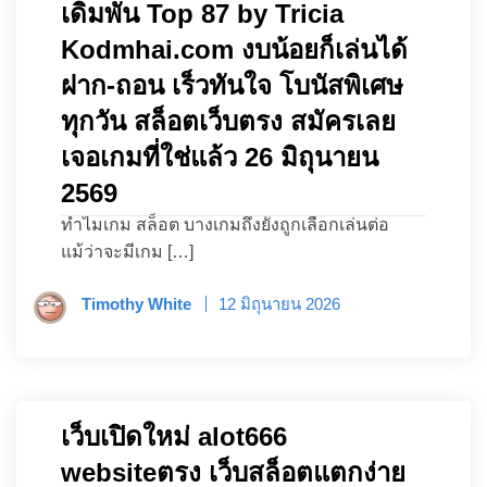
เดิมพัน Top 87 by Tricia
Kodmhai.com งบน้อยก็เล่นได้
ฝาก-ถอน เร็วทันใจ โบนัสพิเศษ
ทุกวัน สล็อตเว็บตรง สมัครเลย
เจอเกมที่ใช่แล้ว 26 มิถุนายน
2569
ทำไมเกม สล็อต บางเกมถึงยังถูกเลือกเล่นต่อ
แม้ว่าจะมีเกม […]
Timothy White
12 มิถุนายน 2026
เว็บเปิดใหม่ alot666
websiteตรง เว็บสล็อตแตกง่าย