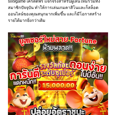
six9game เครดิตฟรี แจกจริงสำหรับผู้เล่นใหม่รวมทั้ง
สมาชิกปัจจุบัน ทำให้การเล่นเกมคาสิโนและก็สล็อต
ออนไลน์ของคุณสนุกมากเพิ่มขึ้น และก็มีโอกาสสร้าง
รายได้มากยิ่งกว่าเดิม