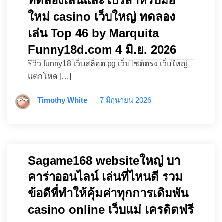
ทดลองเล่นและโปรสำหรับมือ
ใหม่ casino เว็บใหญ่ ทดลอง
เล่น Top 46 by Marquita
Funny18d.com 4 มิ.ย. 2026
รีวิว funny18 เว็บสล็อต pg เว็บไซต์ตรง เว็บใหญ่
แตกโหด […]
Timothy White
7 มิถุนายน 2026
Sagame168 websiteใหญ่ บา
คาร่าออนไลน์ เล่นที่ไหนดี รวม
ข้อดีที่ทำให้คุ้มค่าทุกการเดิมพัน
casino online เว็บแม่ เครดิตฟรี