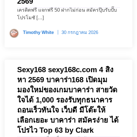
2569
เครดิตฟรี แจกฟรี 50 ฝากไม่ก่อน สมัครปุ๊บรับปั๊บ
โปรโมชั […]
Timothy White
30 กรกฎาคม 2026
Sexy168 sexy168c.com 4 สิง
หา 2569 บาคาร่า168 เปิดมุม
มองใหม่ของเกมบาคาร่า สายวัด
ใจได้ 1,000 รองรับทุกธนาคาร
ถอนเร็วทันใจ เว็บดี มีโต๊ะให้
เลือกเยอะ บาคาร่า สมัครง่าย ได้
โปรไว Top 63 by Clark