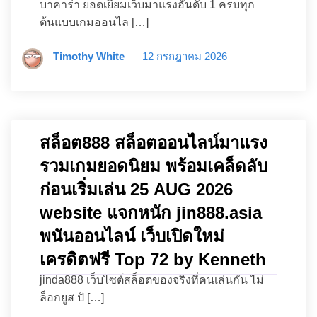
บาคาร่า ยอดเยี่ยมเว็บมาแรงอันดับ 1 ครบทุก
ต้นแบบเกมออนไล […]
Timothy White
12 กรกฎาคม 2026
สล็อต888 สล็อตออนไลน์มาแรง
รวมเกมยอดนิยม พร้อมเคล็ดลับ
ก่อนเริ่มเล่น 25 AUG 2026
website แจกหนัก jin888.asia
พนันออนไลน์ เว็บเปิดใหม่
เครดิตฟรี Top 72 by Kenneth
jinda888 เว็บไซต์สล็อตของจริงที่คนเล่นกัน ไม่
ล็อกยูส ปั […]