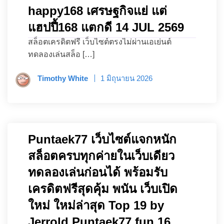
happy168 เศรษฐกิจแย่ แต่
แฮปปี้168 แตกดี 14 JUL 2569
สล็อตเครดิตฟรี เว็บไซต์ตรงไม่ผ่านเอเย่นต์
ทดลองเล่นสล็อ […]
Timothy White
1 มิถุนายน 2026
Puntaek77 เว็บไซต์แจกหนัก
สล็อตครบทุกค่ายในเว็บเดียว
ทดลองเล่นก่อนได้ พร้อมรับ
เครดิตฟรีสุดคุ้ม พนัน เว็บเปิด
ใหม่ ใหม่ล่าสุด Top 19 by
Jerrold Puntaek77.fun 16