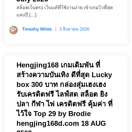
สล็อตเว็บตรง เว็บแท้ที่ใช้งานง่าย เข้าเกมไวที่สุด
แห่งปี […]
Timothy White
3 สิงหาคม 2026
Hengjing168 เกมเดิมพัน ที่
สร้างความบันเทิง ดีที่สุด Lucky
box 300 บาท กล่องสุ่มเฮงเฮง
รับเครดิตฟรี ไลฟ์สด สล็อต ยิง
ปลา กีฬา ไพ่ เครดิตฟรี คุ้มค่า ที่
ไว้ใจ Top 29 by Brodie
hengjing168d.com 18 AUG