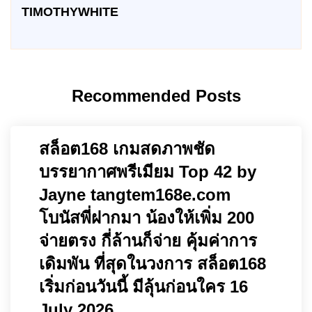
TIMOTHYWHITE
Recommended Posts
สล็อต168 เกมสดภาพชัด
บรรยากาศพรีเมียม Top 42 by
Jayne tangtem168e.com
โบนัสพี่ฝากมา น้องให้เพิ่ม 200
จ่ายตรง กี่ล้านก็จ่าย คุ้มค่าการ
เดิมพัน ที่สุดในวงการ สล็อต168
เริ่มก่อนวันนี้ มีลุ้นก่อนใคร 16
July 2026