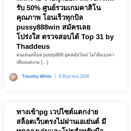
รับ 50% ศูนย์รวมเกมคาสิโน
คุณภาพ โอนเร็วทุกบิล
pussy888win สมัครเลย
โปร่งใส ตรวจสอบได้ Top 31 by
Thaddeus
คนเล่นสล็อต pussy888 ยุคสมัยใหม่ ไม่ได้มองหา
เพียงแค่เกม […]
Timothy White
8 มิถุนายน 2026
ทางเข้าpg เวปไซต์แตกง่าย
สล็อตเว็บตรงไม่ผ่านเอเย่นต์ มี