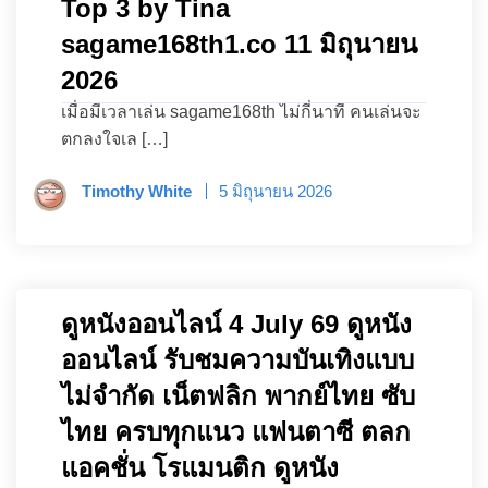
Top 3 by Tina
sagame168th1.co 11 มิถุนายน
2026
เมื่อมีเวลาเล่น sagame168th ไม่กี่นาที คนเล่นจะ
ตกลงใจเล […]
Timothy White
5 มิถุนายน 2026
ดูหนังออนไลน์ 4 July 69 ดูหนัง
ออนไลน์ รับชมความบันเทิงแบบ
ไม่จำกัด เน็ตฟลิก พากย์ไทย ซับ
ไทย ครบทุกแนว แฟนตาซี ตลก
แอคชั่น โรแมนติก ดูหนัง