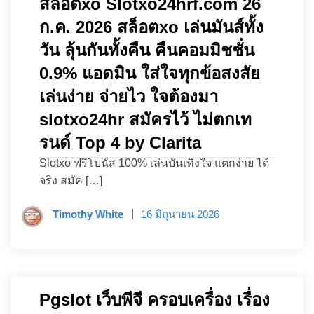
สล็อตxo Slotxo24hrf.com 26
ก.ค. 2026 สล็อตxo เล่นมันส์ทั้ง
วัน ลุ้นกันทั้งคืน คืนคอมมิชชั่น
0.9% แอดมิน ใส่ใจทุกข้อสงสัย
เล่นง่าย จ่ายไว ใจต้องมา
slotxo24hr สมัครไว้ ไม่ตกเท
รนด์ Top 4 by Clarita
Slotxo ฟรีโบนัส 100% เล่นบันเทิงใจ แตกง่าย ได้
จริง สมัค […]
Timothy White
16 มิถุนายน 2026
Pgslot เว็บพีจี ครอบเครื่อง เรื่อง