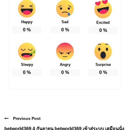
Happy
Sad
Excited
0
%
0
%
0
%
Sleepy
Angry
Surprise
0
%
0
%
0
%
Previous Post
betworld369 4 กันยายน betworld369 เข้าสู่ระบบ เสมือนนั่ง