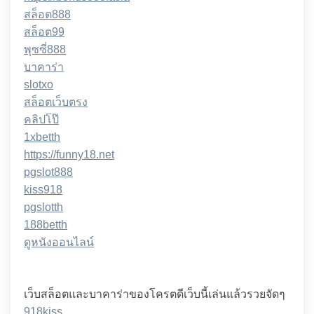
สล็อต888
สล็อต99
พุซซี่888
บาคาร่า
slotxo
สล็อตเว็บตรง
คลิปโป๊
1xbetth
https://funny18.net
pgslot888
kiss918
pgslotth
188betth
ดูหนังออนไลน์
เว็บสล็อตและบาคาร่าของโครตดีเว็บนี้เล่นแล้วรวยจัดๆ
918kiss