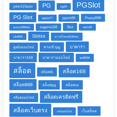
PGSlot
PG
joker123auto
pg99
PG Slot
Pussy888
pgslot99
pgslot77
Slot
sagame168
pussy888win
slot168
Slotxo
slot888
ดาวน์โหลด918kiss
บาคาร่า
ทางเข้าpg
ดูหนังออนไลน์
บาคาร่า168
บาคาร่าออนไลน์
พุซซี่888
สล็อต
สล็อต168
สล็อต66
สล็อต888
สล็อตpg
สล็อตxo
สล็อตเครดิตฟรี
สล็อตออนไลน์
สล็อตเว็บตรง
เว็บสล็อต
หนังออนไลน์