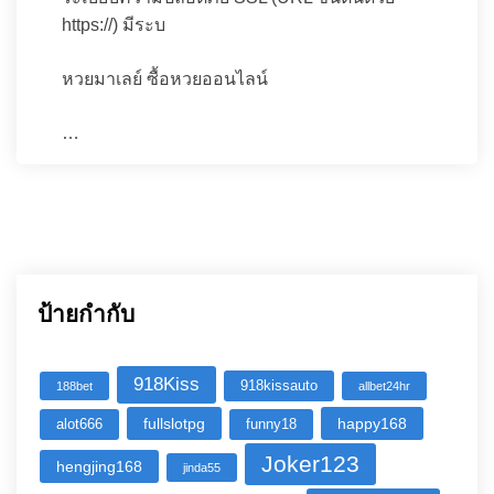
https://) มีระบ
หวยมาเลย์ ซื้อหวยออนไลน์
…
ป้ายกำกับ
918Kiss
918kissauto
188bet
allbet24hr
fullslotpg
happy168
alot666
funny18
Joker123
hengjing168
jinda55