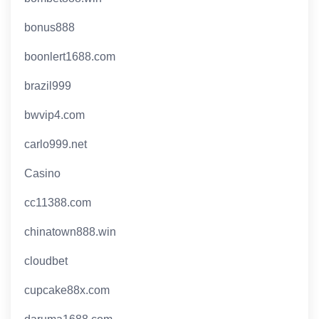
bonus888
boonlert1688.com
brazil999
bwvip4.com
carlo999.net
Casino
cc11388.com
chinatown888.win
cloudbet
cupcake88x.com