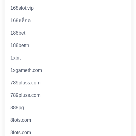
168slot.vip
168สล็อต
188bet
188betth
1xbit
1xgameth.com
789pluss.com
789pluss.com
888pg
8lots.com
8lots.com