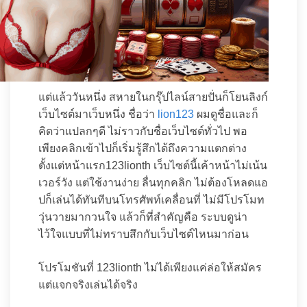
แต่แล้ววันหนึ่ง สหายในกรุ๊ปไลน์สายปั่นก็โยนลิงก์
เว็บไซต์มาเว็บหนึ่ง ชื่อว่า
lion123
ผมดูชื่อและก็
คิดว่าแปลกๆดี ไม่ราวกับชื่อเว็บไซต์ทั่วไป พอ
เพียงคลิกเข้าไปก็เริ่มรู้สึกได้ถึงความแตกต่าง
ตั้งแต่หน้าแรก123lionth เว็บไซต์นี้เค้าหน้าไม่เน้น
เวอร์วัง แต่ใช้งานง่าย ลื่นทุกคลิก ไม่ต้องโหลดแอ
ปก็เล่นได้ทันทีบนโทรศัพท์เคลื่อนที่ ไม่มีโปรโมท
วุ่นวายมากวนใจ แล้วก็ที่สำคัญคือ ระบบดูน่า
ไว้ใจแบบที่ไม่ทราบสึกกับเว็บไซต์ไหนมาก่อน
โปรโมชันที่ 123lionth ไม่ได้เพียงแค่ล่อให้สมัคร
แต่แจกจริงเล่นได้จริง