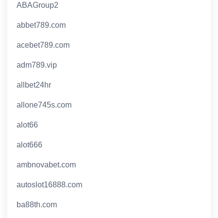
ABAGroup2
abbet789.com
acebet789.com
adm789.vip
allbet24hr
allone745s.com
alot66
alot666
ambnovabet.com
autoslot16888.com
ba88th.com