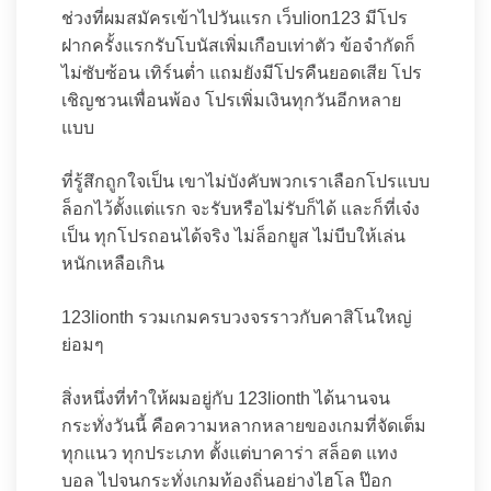
ช่วงที่ผมสมัครเข้าไปวันแรก เว็บlion123 มีโปร
ฝากครั้งแรกรับโบนัสเพิ่มเกือบเท่าตัว ข้อจำกัดก็
ไม่ซับซ้อน เทิร์นต่ำ แถมยังมีโปรคืนยอดเสีย โปร
เชิญชวนเพื่อนพ้อง โปรเพิ่มเงินทุกวันอีกหลาย
แบบ
ที่รู้สึกถูกใจเป็น เขาไม่บังคับพวกเราเลือกโปรแบบ
ล็อกไว้ตั้งแต่แรก จะรับหรือไม่รับก็ได้ และก็ที่เจ๋ง
เป็น ทุกโปรถอนได้จริง ไม่ล็อกยูส ไม่บีบให้เล่น
หนักเหลือเกิน
123lionth รวมเกมครบวงจรราวกับคาสิโนใหญ่
ย่อมๆ
สิ่งหนึ่งที่ทำให้ผมอยู่กับ 123lionth ได้นานจน
กระทั่งวันนี้ คือความหลากหลายของเกมที่จัดเต็ม
ทุกแนว ทุกประเภท ตั้งแต่บาคาร่า สล็อต แทง
บอล ไปจนกระทั่งเกมท้องถิ่นอย่างไฮโล ป๊อก