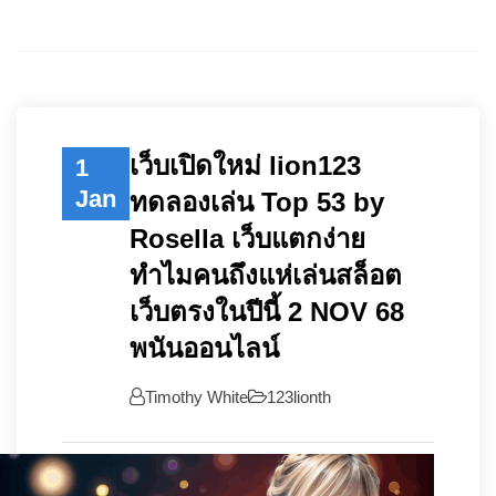
เว็บเปิดใหม่ lion123
1
Jan
ทดลองเล่น Top 53 by
Rosella เว็บแตกง่าย
ทำไมคนถึงแห่เล่นสล็อต
เว็บตรงในปีนี้ 2 NOV 68
พนันออนไลน์
Timothy White
123lionth