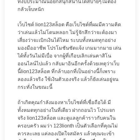
ที่งบประมาณน้อยก็สนุกสนานได้สบายๆไม่ต้อง
กลัวเจ็บหนัก
เว็บไซต์ lion123สล็อต คือเว็บไซต์ที่ผมมีความคิด
ว่าเล่นแล้วไม่โดนหลอก ไม่รู้จักสึกว่าจะต้องมา
เสี่ยงว่าจะเบิกเงินได้ไหม ระบบทั้งหมดทุกอย่าง
มองมืออาชีพ โปรโมชันชัดแจ้ง เกมมากมาย เล่น
ได้ทั้งวันไม่มีเบื่อ จากผู้ที่เกือบเลิกเล่นคาสิโน
ออนไลน์ไปแล้ว กลับมาอินอีกครั้งด้วยเหตุว่าเว็บ
นี้lion123สล็อต ที่กล้าบอกที่เป็นอย่างนี้ก็เพราะ
ลองแล้วจริง ใช้เงินตัวเองจริง แล้วก็ยังเล่นอยู่จน
กระทั่งในขณะนี้
ถ้าเกิดคุณกำลังมองหาเว็บไซต์ที่เชื่อถือได้ มี
ทั้งหมดทุกอย่างในที่เดียว ฝากถอนไว โปรแจก
จริง lion123สล็อต และดูแลลูกค้าราวกับคนใน
ครอบครัว ผมว่า 123lionth เป็นตัวเลือกที่คุณไม่
ควรละเลย แค่ลองเปิดใจสมัคร แล้วคุณจะเข้า