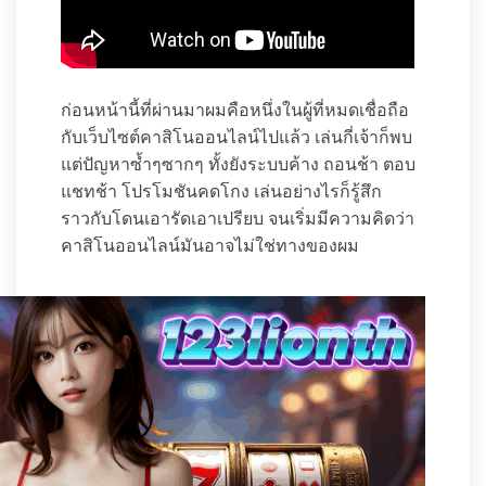
ก่อนหน้านี้ที่ผ่านมาผมคือหนึ่งในผู้ที่หมดเชื่อถือ
กับเว็บไซต์คาสิโนออนไลน์ไปแล้ว เล่นกี่เจ้าก็พบ
แต่ปัญหาซ้ำๆซากๆ ทั้งยังระบบค้าง ถอนช้า ตอบ
แชทช้า โปรโมชันคดโกง เล่นอย่างไรก็รู้สึก
ราวกับโดนเอารัดเอาเปรียบ จนเริ่มมีความคิดว่า
คาสิโนออนไลน์มันอาจไม่ใช่ทางของผม