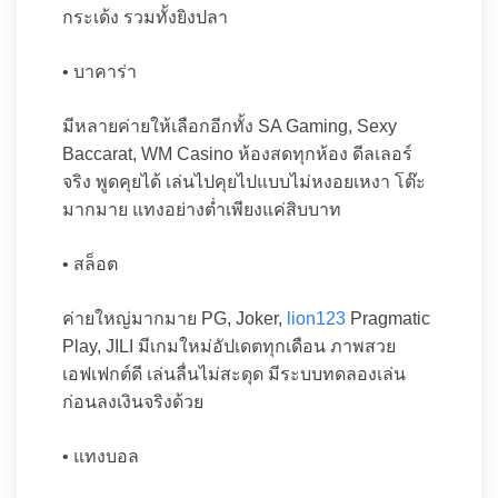
กระเด้ง รวมทั้งยิงปลา
• บาคาร่า
มีหลายค่ายให้เลือกอีกทั้ง SA Gaming, Sexy
Baccarat, WM Casino ห้องสดทุกห้อง ดีลเลอร์
จริง พูดคุยได้ เล่นไปคุยไปแบบไม่หงอยเหงา โต๊ะ
มากมาย แทงอย่างต่ำเพียงแค่สิบบาท
• สล็อต
ค่ายใหญ่มากมาย PG, Joker,
lion123
Pragmatic
Play, JILI มีเกมใหม่อัปเดตทุกเดือน ภาพสวย
เอฟเฟกต์ดี เล่นลื่นไม่สะดุด มีระบบทดลองเล่น
ก่อนลงเงินจริงด้วย
• แทงบอล