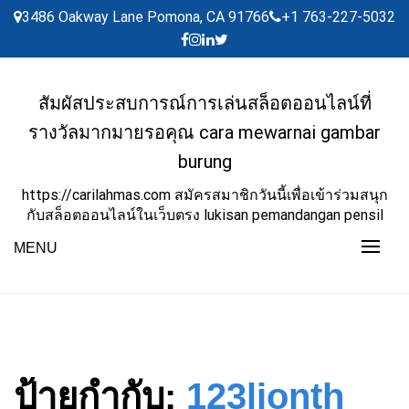
Skip
3486 Oakway Lane Pomona, CA 91766
+1 763-227-5032
to
content
สัมผัสประสบการณ์การเล่นสล็อตออนไลน์ที่
รางวัลมากมายรอคุณ cara mewarnai gambar
burung
https://carilahmas.com สมัครสมาชิกวันนี้เพื่อเข้าร่วมสนุก
กับสล็อตออนไลน์ในเว็บตรง lukisan pemandangan pensil
MENU
ป้ายกำกับ:
123lionth