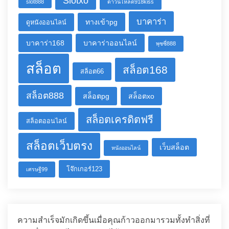
Slotxo
slot888
ดาวน์โหลด918kiss
บาคาร่า
ทางเข้าpg
ดูหนังออนไลน์
บาคาร่า168
บาคาร่าออนไลน์
พุซซี่888
สล็อต
สล็อต168
สล็อต66
สล็อต888
สล็อตpg
สล็อตxo
สล็อตเครดิตฟรี
สล็อตออนไลน์
สล็อตเว็บตรง
เว็บสล็อต
หนังออนไลน์
โจ๊กเกอร์123
เศรษฐี99
ความสำเร็จมักเกิดขึ้นเมื่อคุณก้าวออกมารวมทั้งทำสิ่งที่