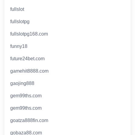
fullslot
fullslotpg
fullslotpg168.com
funny18
future24bet.com
gamehit8888.com
gaojing888
gem99ths.com
gem99ths.com
goatza888fin.com
gobaza88.com