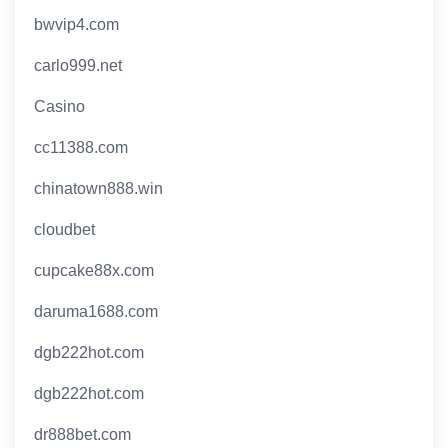
bwvip4.com
carlo999.net
Casino
cc11388.com
chinatown888.win
cloudbet
cupcake88x.com
daruma1688.com
dgb222hot.com
dgb222hot.com
dr888bet.com