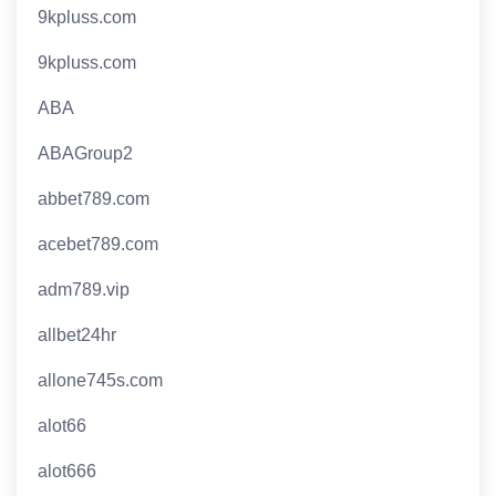
9kpluss.com
9kpluss.com
ABA
ABAGroup2
abbet789.com
acebet789.com
adm789.vip
allbet24hr
allone745s.com
alot66
alot666