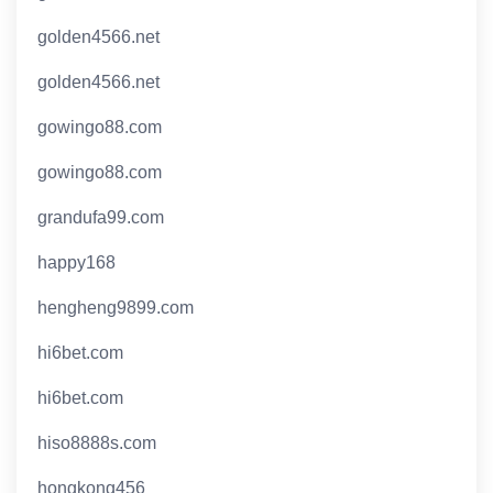
golden4566.net
golden4566.net
gowingo88.com
gowingo88.com
grandufa99.com
happy168
hengheng9899.com
hi6bet.com
hi6bet.com
hiso8888s.com
hongkong456