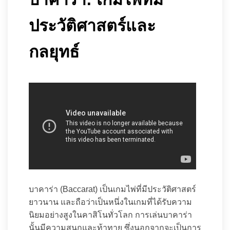
ประวัติศาสตร์และ
กลยุทธ์
บาคาร่า (Baccarat) เป็นเกมไพ่ที่มีประวัติศาสตร์
ยาวนาน และถือว่าเป็นหนึ่งในเกมที่ได้รับความ
นิยมอย่างสูงในคาสิโนทั่วโลก การเล่นบาคาร่า
นั้นมีความสนุกและท้าทาย ซึ่งนอกจากจะเป็นการ