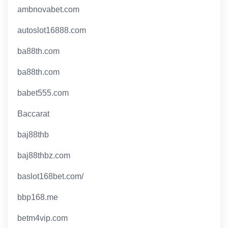
ambnovabet.com
autoslot16888.com
ba88th.com
ba88th.com
babet555.com
Baccarat
baj88thb
baj88thbz.com
baslot168bet.com/
bbp168.me
betm4vip.com