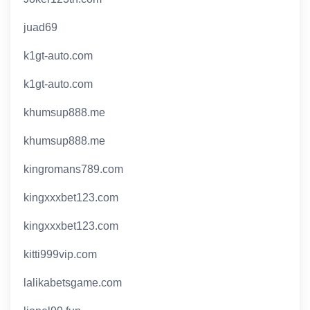
juad69
k1gt-auto.com
k1gt-auto.com
khumsup888.me
khumsup888.me
kingromans789.com
kingxxxbet123.com
kingxxxbet123.com
kitti999vip.com
lalikabetsgame.com