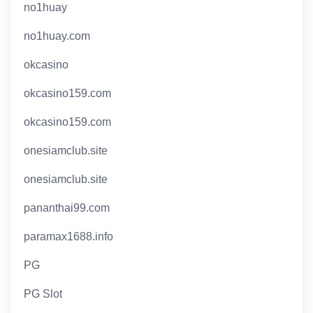
no1huay
no1huay.com
okcasino
okcasino159.com
okcasino159.com
onesiamclub.site
onesiamclub.site
pananthai99.com
paramax1688.info
PG
PG Slot