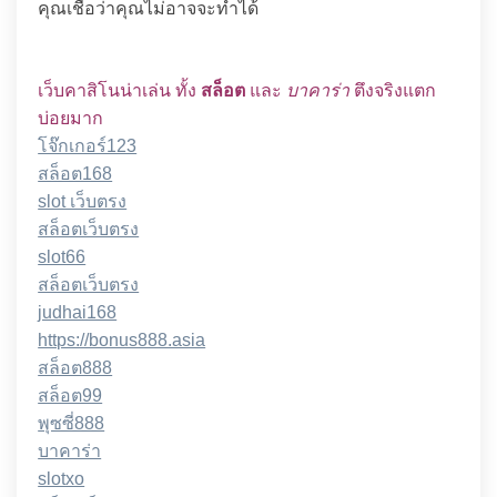
คุณเชื่อว่าคุณไม่อาจจะทำได้
เว็บคาสิโนน่าเล่น ทั้ง
สล็อต
และ
บาคาร่า
ตึงจริงแตก
บ่อยมาก
โจ๊กเกอร์123
สล็อต168
slot เว็บตรง
สล็อตเว็บตรง
slot66
สล็อตเว็บตรง
judhai168
https://bonus888.asia
สล็อต888
สล็อต99
พุซซี่888
บาคาร่า
slotxo