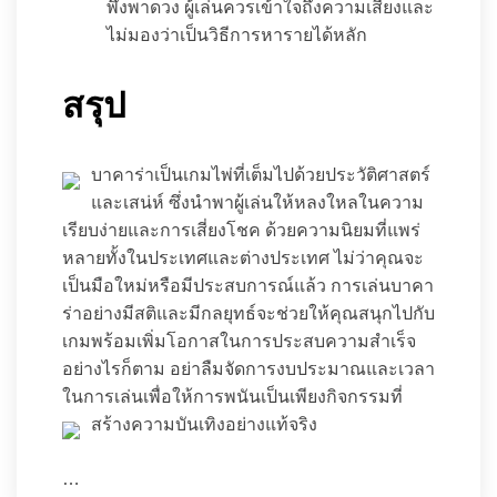
พึ่งพาดวง ผู้เล่นควรเข้าใจถึงความเสี่ยงและ
ไม่มองว่าเป็นวิธีการหารายได้หลัก
สรุป
บาคาร่าเป็นเกมไพ่ที่เต็มไปด้วยประวัติศาสตร์
และเสน่ห์ ซึ่งนำพาผู้เล่นให้หลงใหลในความ
เรียบง่ายและการเสี่ยงโชค ด้วยความนิยมที่แพร่
หลายทั้งในประเทศและต่างประเทศ ไม่ว่าคุณจะ
เป็นมือใหม่หรือมีประสบการณ์แล้ว การเล่นบาคา
ร่าอย่างมีสติและมีกลยุทธ์จะช่วยให้คุณสนุกไปกับ
เกมพร้อมเพิ่มโอกาสในการประสบความสำเร็จ
อย่างไรก็ตาม อย่าลืมจัดการงบประมาณและเวลา
ในการเล่นเพื่อให้การพนันเป็นเพียงกิจกรรมที่
สร้างความบันเทิงอย่างแท้จริง
…