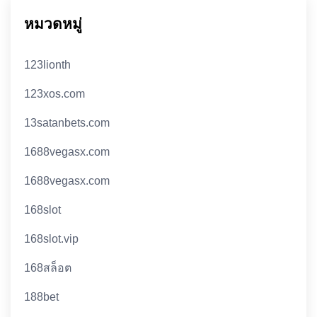
หมวดหมู่
123lionth
123xos.com
13satanbets.com
1688vegasx.com
1688vegasx.com
168slot
168slot.vip
168สล็อต
188bet