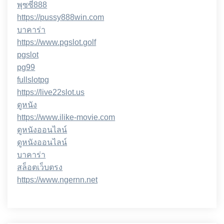
พุซซี่888
https://pussy888win.com
บาคาร่า
https://www.pgslot.golf
pgslot
pg99
fullslotpg
https://live22slot.us
ดูหนัง
https://www.ilike-movie.com
ดูหนังออนไลน์
ดูหนังออนไลน์
บาคาร่า
สล็อตเว็บตรง
https://www.ngernn.net