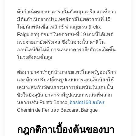
ต้นกำเนิดของบาคาร่านั้นยังคลุมเครือ แต่เชื่อว่า
มีต้นกำเนิดจากประเทศอิตาลีในศตวรรษที่ 15
โดยนักพนันชื่อ เฟลิกซ์ ฟาลกูยเรน (Felix
Falguiere) ต่อมาในศตวรรษที่ 19 เกมนี้ได้แพร่
กระจายมายังฝรั่งเศส ซึ่งในช่วงนั้น คาสิโน
ออนไลน์ยังไม่มี การเล่นบาคาร่าจึงมักจะเกิดขึ้น
ในวงสังคมชั้นสูง
ต่อมา บาคาร่าถูกนำมาเผยแพร่ในสหรัฐอเมริกา
และมีการปรับเปลี่ยนรูปแบบการเล่นเล็กน้อยให้
เหมาะสมกับวัฒนธรรมการเล่นพนันในแถบนั้น
ซึ่งในปัจจุบัน บาคาร่ามีรูปแบบการเล่นที่หลาก
หลาย เช่น Punto Banco,
baslot168 สมัคร
Chemin de Fer และ Baccarat Banque
กฎกติกาเบื้องต้นของบา