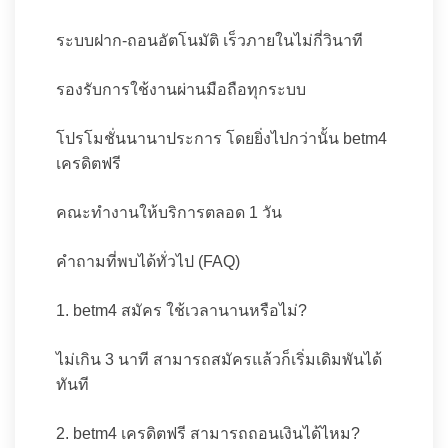
ระบบฝาก-ถอนอัตโนมัติ เร็วภายในไม่กี่วินาที
รองรับการใช้งานผ่านมือถือทุกระบบ
โปรโมชั่นนานาประการ โดยยิ่งไปกว่านั้น betm4
เครดิตฟรี
คณะทำงานให้บริการตลอด 1 วัน
คำถามที่พบได้ทั่วไป (FAQ)
1. betm4 สมัคร ใช้เวลานานหรือไม่?
ไม่เกิน 3 นาที สามารถสมัครแล้วก็เริ่มเดิมพันได้
ทันที
2. betm4 เครดิตฟรี สามารถถอนเงินได้ไหม?