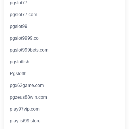
pgslot77
pgslot77.com
pgslot99
pgslot9999.co
pgslot999bets.com
pgslotfish
Pgslotth
pgx62game.com
pgzeus88win.com
play97vip.com
playlist99.store