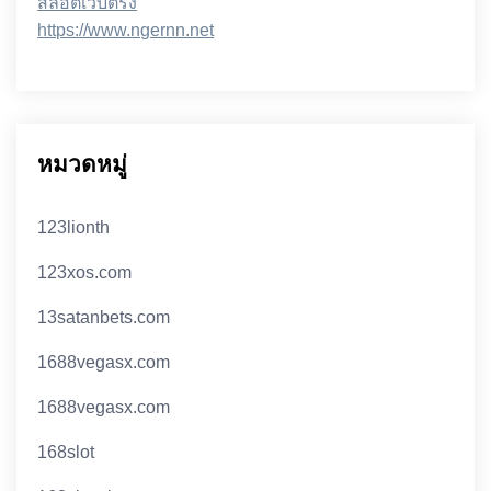
สล็อตเว็บตรง
https://www.ngernn.net
หมวดหมู่
123lionth
123xos.com
13satanbets.com
1688vegasx.com
1688vegasx.com
168slot