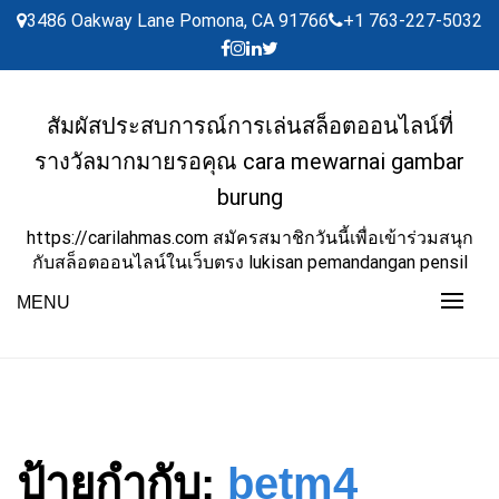
Skip
3486 Oakway Lane Pomona, CA 91766
+1 763-227-5032
to
content
สัมผัสประสบการณ์การเล่นสล็อตออนไลน์ที่
รางวัลมากมายรอคุณ cara mewarnai gambar
burung
https://carilahmas.com สมัครสมาชิกวันนี้เพื่อเข้าร่วมสนุก
กับสล็อตออนไลน์ในเว็บตรง lukisan pemandangan pensil
MENU
ป้ายกำกับ:
betm4