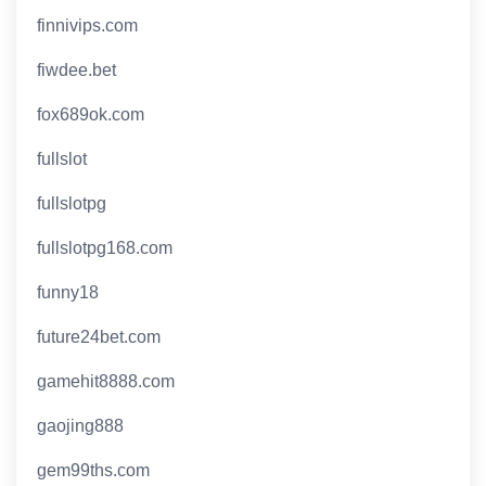
finnivips.com
fiwdee.bet
fox689ok.com
fullslot
fullslotpg
fullslotpg168.com
funny18
future24bet.com
gamehit8888.com
gaojing888
gem99ths.com