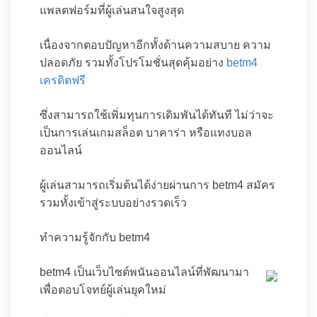
แพลตฟอร์มที่ผู้เล่นสนใจสูงสุด
เนื่องจากตอบปัญหาอีกทั้งด้านความสบาย ความ
ปลอดภัย รวมทั้งโปรโมชั่นสุดคุ้มอย่าง
betm4
เครดิตฟรี
ซึ่งสามารถใช้เพิ่มทุนการเดิมพันได้ทันที ไม่ว่าจะ
เป็นการเล่นเกมสล็อต บาคาร่า หรือแทงบอล
ออนไลน์
ผู้เล่นสามารถเริ่มต้นได้ง่ายผ่านการ betm4 สมัคร
รวมทั้งเข้าสู่ระบบอย่างรวดเร็ว
ทำความรู้จักกับ betm4
betm4 เป็นเว็บไซต์พนันออนไลน์ที่พัฒนามา
เพื่อตอบโจทย์ผู้เล่นยุคใหม่