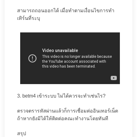
สามารถถอนออกได้ เมื่อทำตามเงื่อนไขการทำ
เทิร์นที่ระบุ
3. betm4 เข้าระบบ ไม่ได้ควรจะทำเช่นไร?
ตรวจตรารหัสผ่านแล้วก็การเชื่อมต่ออินเทอร์เน็ต
ถ้าหากยังมิได้ให้ติดต่อคณะทำงานโดยทันที
สรุป