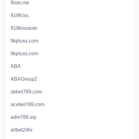
8lots.me
918Kiss
918kissauto
9kpluss.com
9kpluss.com
ABA
ABAGroup2
abbet789.com
acebet789.com
adm789.vip
allbet24hr