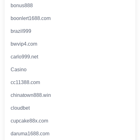
bonus888
boonlert1688.com
brazil999
bwvip4.com
carlo999.net
Casino
cc11388.com
chinatown888.win
cloudbet
cupcake88x.com
daruma1688.com