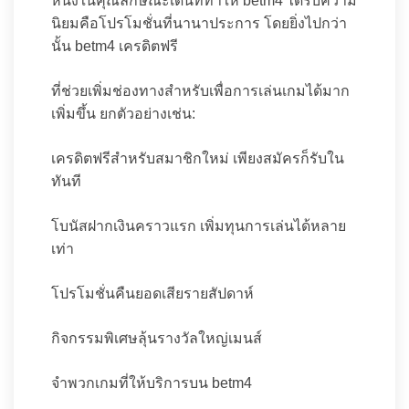
หนึ่งในคุณลักษณะเด่นที่ทำให้ betm4 ได้รับความ
นิยมคือโปรโมชั่นที่นานาประการ โดยยิ่งไปกว่า
นั้น betm4 เครดิตฟรี
ที่ช่วยเพิ่มช่องทางสำหรับเพื่อการเล่นเกมได้มาก
เพิ่มขึ้น ยกตัวอย่างเช่น:
เครดิตฟรีสำหรับสมาชิกใหม่ เพียงสมัครก็รับใน
ทันที
โบนัสฝากเงินคราวแรก เพิ่มทุนการเล่นได้หลาย
เท่า
โปรโมชั่นคืนยอดเสียรายสัปดาห์
กิจกรรมพิเศษลุ้นรางวัลใหญ่เมนส์
จำพวกเกมที่ให้บริการบน betm4