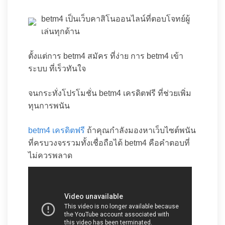
betm4 เป็นเว็บคาสิโนออนไลน์ที่ตอบโจทย์ผู้
เล่นทุกด้าน
ตั้งแต่การ betm4 สมัคร ที่ง่าย การ betm4 เข้า
ระบบ ที่เร็วทันใจ
จนกระทั่งโปรโมชั่น betm4 เครดิตฟรี ที่ช่วยเพิ่ม
ทุนการพนัน
betm4 เครดิตฟรี
ถ้าคุณกำลังมองหาเว็บไซต์พนัน
ที่ครบวงจรรวมทั้งเชื่อถือได้ betm4 คือคำตอบที่
ไม่ควรพลาด