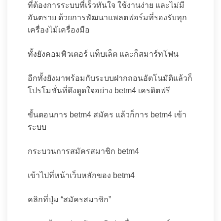
ที่ต้องการระบบที่เร็วทันใจ ใช้งานง่าย และไม่มี
อันตราย ด้วยการพัฒนาแพลตฟอร์มที่รองรับทุก
เครื่องไม้เครื่องมือ
ทั้งยังคอมพิวเตอร์ แท็บเล็ต และก็สมาร์ทโฟน
อีกทั้งยังมาพร้อมกับระบบฝากถอนอัตโนมัติแล้วก็
โปรโมชั่นที่ดึงดูดใจอย่าง betm4 เครดิตฟรี
ขั้นตอนการ betm4 สมัคร แล้วก็การ betm4 เข้า
ระบบ
กระบวนการสมัครสมาชิก betm4
เข้าไปที่หน้าเว็บหลักของ betm4
คลิกที่ปุ่ม “สมัครสมาชิก”