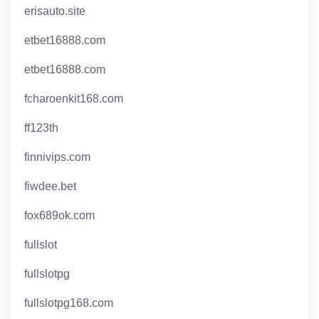
erisauto.site
etbet16888.com
etbet16888.com
fcharoenkit168.com
ff123th
finnivips.com
fiwdee.bet
fox689ok.com
fullslot
fullslotpg
fullslotpg168.com