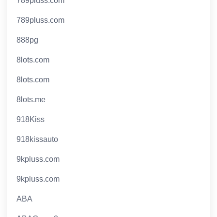
789pluss.com
789pluss.com
888pg
8lots.com
8lots.com
8lots.me
918Kiss
918kissauto
9kpluss.com
9kpluss.com
ABA