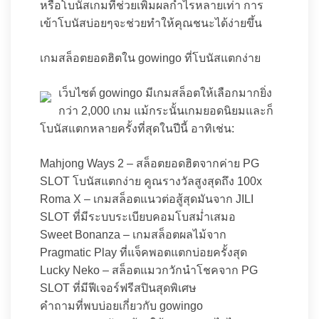
หรือโบนัสเกมที่ช่วยเพิ่มผลกำไรหลายเท่า การ
เข้าโบนัสบ่อยๆจะช่วยทำให้คุณชนะได้ง่ายขึ้น
เกมสล็อตยอดฮิตใน gowingo ที่โบนัสแตกง่าย
เว็บไซต์ gowingo มีเกมสล็อตให้เลือกมากยิ่ง
กว่า 2,000 เกม แม้กระนั้นเกมยอดนิยมและก็
โบนัสแตกหลายครั้งที่สุดในปีนี้ อาทิเช่น:
Mahjong Ways 2 – สล็อตยอดฮิตจากค่าย PG
SLOT โบนัสแตกง่าย คูณรางวัลสูงสุดถึง 100x
Roma X – เกมสล็อตแนวต่อสู้สุดมันจาก JILI
SLOT ที่มีระบบระเบียบคอมโบสม่ำเสมอ
Sweet Bonanza – เกมสล็อตผลไม้จาก
Pragmatic Play ที่แจ็คพอตแตกบ่อยครั้งสุด
Lucky Neko – สล็อตแมวกวักนำโชคจาก PG
SLOT ที่มีฟีเจอร์ฟรีสปินสุดพิเศษ
คำถามที่พบบ่อยเกี่ยวกับ gowingo