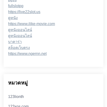
fullslotpg
https://live22slot.us
ดูหนัง
https://www.ilike-movie.com
ดูหนังออนไลน์
ดูหนังออนไลน์
บาคาร่า
สล็อตเว็บตรง
https://www.ngernn.net
หมวดหมู่
123lionth
123xos.com