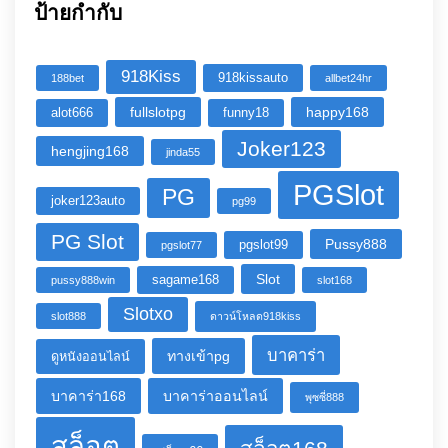
ป้ายกำกับ
918Kiss
918kissauto
188bet
allbet24hr
fullslotpg
happy168
alot666
funny18
Joker123
hengjing168
jinda55
PGSlot
PG
joker123auto
pg99
PG Slot
Pussy888
pgslot99
pgslot77
Slot
sagame168
pussy888win
slot168
Slotxo
slot888
ดาวน์โหลด918kiss
บาคาร่า
ทางเข้าpg
ดูหนังออนไลน์
บาคาร่า168
บาคาร่าออนไลน์
พุซซี่888
สล็อต