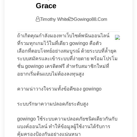
Grace
Timothy White
Gowingo88.com
ถ้าเกิดคุณกำลังมองหาเว็บไซต์พนันออนไลน์
ที่รวมทุกเกมไว้ในที่เดียว gowingo คือตัว
เลือกที่ตอบโจทย์อย่างสมบูรณ์ ด้วยระบบที่ล้ำยุค
ระบบสมัครและเข้าระบบที่ง่ายดาย พร้อมโปรโม
ชั่น gowingo เครดิตฟรี สำหรับสมาชิกใหม่ที่
อยากเริ่มต้นแบบไม่ต้องลงทุนสูง
ความน่าวางใจรวมทั้งข้อดีของ gowingo
ระบบรักษาความปลอดภัยระดับสูง
gowingo ใช้ระบบความปลอดภัยชนิดเดียวกันกับ
แบงค์ออนไลน์ ทำให้ข้อมูลผู้ใช้งานได้รับการ
คุ้มครองป้องกันอย่างแน่นหนา