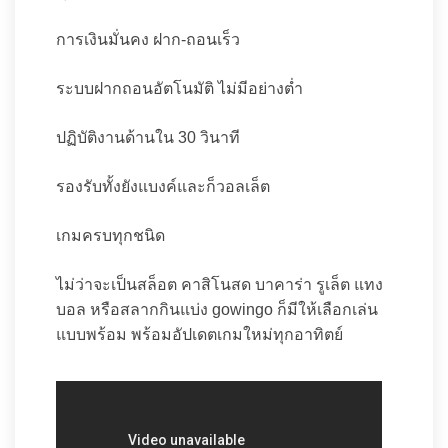
การเงินมั่นคง ฝาก-ถอนเร็ว
ระบบฝากถอนอัตโนมัติ ไม่มีอย่างต่ำ
ปฏิบัติงานด้านใน 30 วินาที
รองรับทั้งยังแบงค์และก็วอลเล็ต
เกมครบทุกชนิด
ไม่ว่าจะเป็นสล็อต คาสิโนสด บาคาร่า รูเล็ต แทง
บอล หรือสลากกินแบ่ง gowingo ก็มีให้เลือกเล่น
แบบพร้อม พร้อมอัปเดตเกมใหม่ทุกอาทิตย์