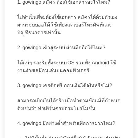
1. gowingo สมัคร ต้องใช้เอกสารอะไรไหม?
ไม่จำเป็นที่จะต้องใช้เอกสาร สมัครได้ด้วยตัวเอง
ผ่านระบบออโต้ ใช้เพียงแค่เบอร์โทรศัพท์และ
บัญชีธนาคารเท่านั้น
2. gowingo เข้าสู่ระบบ ผ่านมือถือได้ไหม?
ได้แน่ๆ รองรับทั้งระบบ iOS รวมทั้ง Android ใช้
งานง่ายเสมือนเล่นบนคอมพิวเตอร์
3. gowingo เครดิตฟรี ถอนเงินได้จริงหรือไม่?
สามารถเบิกเงินได้จริง เมื่อทำตามข้อแม้ที่กำหนด
ดังเช่นว่า ทำเทิร์นครบตามโปรโมชั่น
4. gowingo มีอย่างต่ำสำหรับเพื่อการฝากไหม?