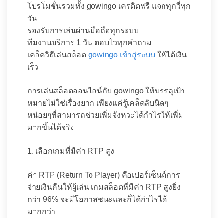
โปรโมชั่นรวมทั้ง gowingo เครดิตฟรี แจกทุกวี่ทุก
วัน
รองรับการเล่นผ่านมือถือทุกระบบ
ทีมงานบริการ 1 วัน ตอบไวทุกคำถาม
เคล็ดวิธีเล่นสล็อต
gowingo เข้าสู่ระบบ
ให้ได้เงิน
เร็ว
การเล่นสล็อตออนไลน์กับ gowingo ให้บรรลุเป้า
หมายไม่ใช่เรื่องยาก เพียงแค่รู้เคล็ดลับนิดๆ
หน่อยๆที่สามารถช่วยเพิ่มจังหวะได้กำไรให้เพิ่ม
มากขึ้นได้จริง
1. เลือกเกมที่มีค่า RTP สูง
ค่า RTP (Return To Player) คือเปอร์เซ็นต์การ
จ่ายเงินคืนให้ผู้เล่น เกมสล็อตที่มีค่า RTP สูงยิ่ง
กว่า 96% จะมีโอกาสชนะและก็ได้กำไรได้
มากกว่า