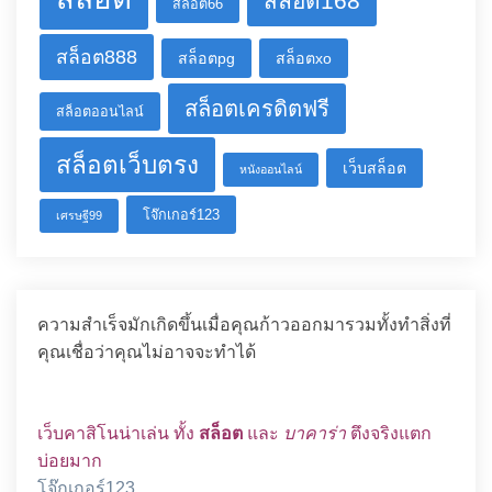
สล็อต168
สล็อต66
สล็อต888
สล็อตpg
สล็อตxo
สล็อตเครดิตฟรี
สล็อตออนไลน์
สล็อตเว็บตรง
เว็บสล็อต
หนังออนไลน์
โจ๊กเกอร์123
เศรษฐี99
ความสำเร็จมักเกิดขึ้นเมื่อคุณก้าวออกมารวมทั้งทำสิ่งที่
คุณเชื่อว่าคุณไม่อาจจะทำได้
เว็บคาสิโนน่าเล่น ทั้ง
สล็อต
และ
บาคาร่า
ตึงจริงแตก
บ่อยมาก
โจ๊กเกอร์123