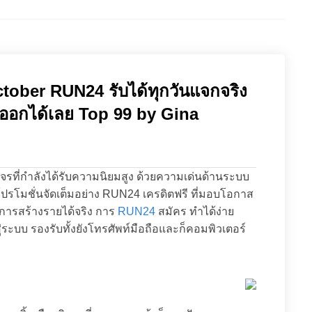
ctober RUN24 รับได้ทุกวันแจกจริง
อนออกได้เลย Top 99 by Gina
รที่กำลังได้รับความนิยมสูง ด้วยความเด่นด้านระบบ
โปรโมชั่นจัดเต็มอย่าง RUN24 เครดิตฟรี ที่มอบโอกาส
้งการสร้างรายได้จริง การ
RUN24
สมัคร ทำได้ง่าย
ู่ระบบ รองรับทั้งยังโทรศัพท์มือถือและก็คอมพิวเตอร์