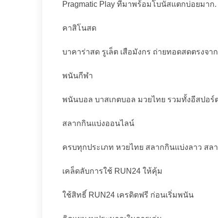
Pragmatic Play ที่มาพร้อมโบนัสแตกบ่อยมาก.
คาสิโนสด
บาคาร่าสด รูเล็ต เสือมังกร ถ่ายทอดสดตรงจาก
พนันกีฬา
พนันบอล บาสเกตบอล มวยไทย รวมทั้งอีสปอร์ต พร้
สลากกินแบ่งออนไลน์
ครบทุกประเภท หวยไทย สลากกินแบ่งลาว สลากกิน
เคล็ดลับการใช้ RUN24 ให้คุ้ม
ใช้สิทธิ์ RUN24 เครดิตฟรี ก่อนเริ่มพนัน