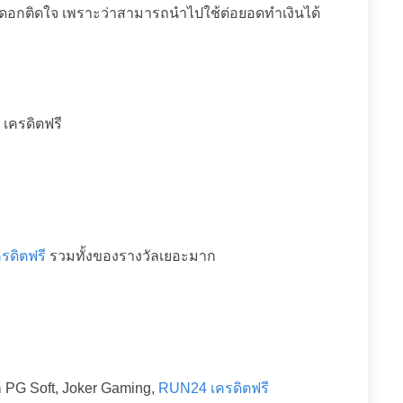
่นติดอกติดใจ เพราะว่าสามารถนำไปใช้ต่อยอดทำเงินได้
เครดิตฟรี
รดิตฟรี
รวมทั้งของรางวัลเยอะมาก
า PG Soft, Joker Gaming,
RUN24 เครดิตฟรี