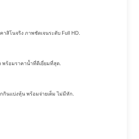
คาสิโนจริง ภาพชัดเจนระดับ Full HD.
อมราคาน้ำที่ดีเยี่ยมที่สุด.
แบ่งหุ้น พร้อมจ่ายเต็ม ไม่มีหัก.