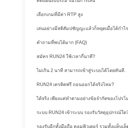
คิดแผนงบประมาณในการเล่น
เลือกเกมที่มีค่า RTP สูง
เล่นอย่างมีสติสัมปชัญญะแล้วก็หยุดเมื่อได้กำไ
คำถามที่พบได้มาก (FAQ)
สมัคร RUN24 ใช้เวลากี่นาที?
ไม่เกิน 2 นาที สามารถเข้าสู่ระบบได้โดยทันที.
RUN24 เครดิตฟรี ถอนออกได้จริงไหม?
ได้จริง เพียงแค่ทำตามอย่างข้อจำกัดของโปรโม
ระบบ RUN24 เข้าระบบ รองรับวัสดุอุปกรณ์ใด
รองรับอีกทั้งมือถือ คอมพิวเตอร์ รวมทั้งแท็บเล