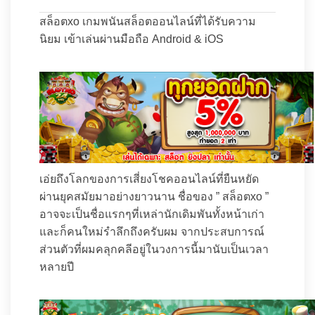
สล็อตxo เกมพนันสล็อตออนไลน์ที่ได้รับความ
นิยม เข้าเล่นผ่านมือถือ Android & iOS
เอ่ยถึงโลกของการเสี่ยงโชคออนไลน์ที่ยืนหยัด
ผ่านยุคสมัยมาอย่างยาวนาน ชื่อของ ” สล็อตxo ”
อาจจะเป็นชื่อแรกๆที่เหล่านักเดิมพันทั้งหน้าเก่า
และก็คนใหม่รำลึกถึงครับผม จากประสบการณ์
ส่วนตัวที่ผมคลุกคลีอยู่ในวงการนี้มานับเป็นเวลา
หลายปี