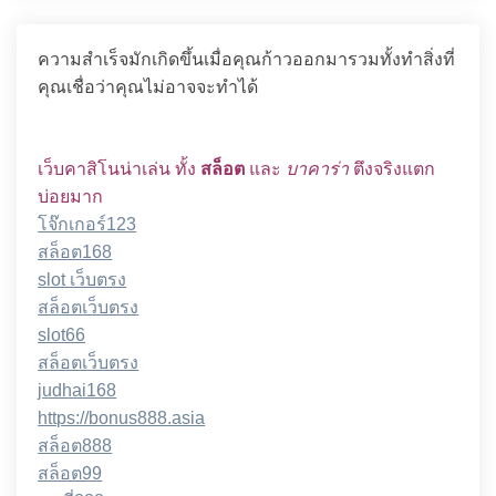
ความสำเร็จมักเกิดขึ้นเมื่อคุณก้าวออกมารวมทั้งทำสิ่งที่
คุณเชื่อว่าคุณไม่อาจจะทำได้
เว็บคาสิโนน่าเล่น ทั้ง
สล็อต
และ
บาคาร่า
ตึงจริงแตก
บ่อยมาก
โจ๊กเกอร์123
สล็อต168
slot เว็บตรง
สล็อตเว็บตรง
slot66
สล็อตเว็บตรง
judhai168
https://bonus888.asia
สล็อต888
สล็อต99