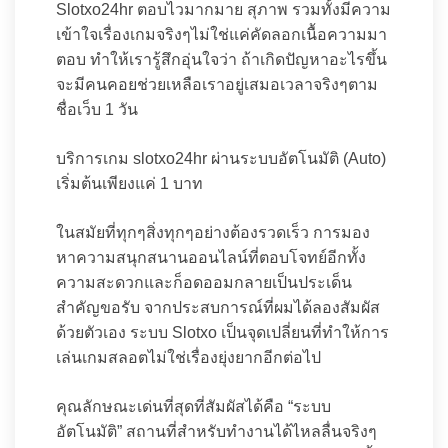
Slotxo24hr ตอบไวมากมาย สุภาพ รวมทั้งมีความ
เข้าใจเรื่องเกมจริงๆไม่ใช่แค่คัดลอกเนื้อความมา
ตอบ ทำให้เรารู้สึกอุ่นใจว่า ถ้าเกิดปัญหาอะไรขึ้น
จะมีคนคอยช่วยเหลือเราอยู่เสมอเวลาจริงๆตาม
ชื่อเว็บ 1 วัน
บริการเกม slotxo24hr ผ่านระบบอัตโนมัติ (Auto)
เริ่มต้นเพียงแค่ 1 บาท
ในสมัยที่ทุกๆสิ่งทุกๆอย่างต้องรวดเร็ว การมอง
หาความสนุกสนานออนไลน์ที่ตอบโจทย์อีกทั้ง
ความสะดวกและก็อดออมกลายเป็นประเด็น
สำคัญขอรับ จากประสบการณ์ที่ผมได้ลองสัมผัส
ด้วยตัวเอง ระบบ Slotxo เป็นจุดเปลี่ยนที่ทำให้การ
เล่นเกมสลอตไม่ใช่เรื่องยุ่งยากอีกต่อไป
คุณลักษณะเด่นที่สุดที่สัมผัสได้คือ “ระบบ
อัตโนมัติ” สถานที่สำหรับทำงานได้ไหลลื่นจริงๆ