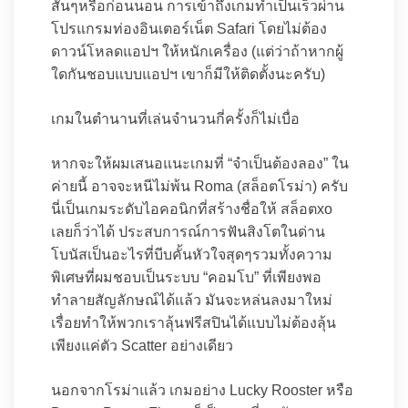
สั้นๆหรือก่อนนอน การเข้าถึงเกมทำเป็นเร็วผ่าน
โปรแกรมท่องอินเตอร์เน็ต Safari โดยไม่ต้อง
ดาวน์โหลดแอปฯ ให้หนักเครื่อง (แต่ว่าถ้าหากผู้
ใดกันชอบแบบแอปฯ เขาก็มีให้ติดตั้งนะครับ)
เกมในตำนานที่เล่นจำนวนกี่ครั้งก็ไม่เบื่อ
หากจะให้ผมเสนอแนะเกมที่ “จำเป็นต้องลอง” ใน
ค่ายนี้ อาจจะหนีไม่พ้น Roma (สล็อตโรม่า) ครับ
นี่เป็นเกมระดับไอคอนิกที่สร้างชื่อให้ สล็อตxo
เลยก็ว่าได้ ประสบการณ์การฟันสิงโตในด่าน
โบนัสเป็นอะไรที่บีบคั้นหัวใจสุดๆรวมทั้งความ
พิเศษที่ผมชอบเป็นระบบ “คอมโบ” ที่เพียงพอ
ทำลายสัญลักษณ์ได้แล้ว มันจะหล่นลงมาใหม่
เรื่อยทำให้พวกเราลุ้นฟรีสปินได้แบบไม่ต้องลุ้น
เพียงแค่ตัว Scatter อย่างเดียว
นอกจากโรม่าแล้ว เกมอย่าง Lucky Rooster หรือ