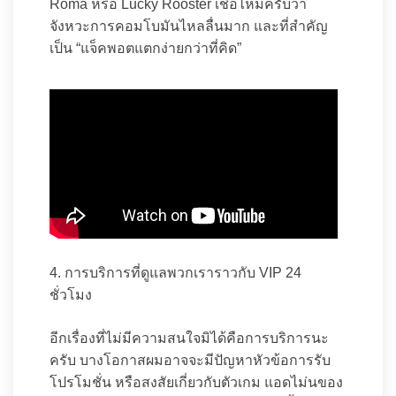
Roma หรือ Lucky Rooster เชื่อไหมครับว่า
จังหวะการคอมโบมันไหลลื่นมาก และที่สำคัญ
เป็น “แจ็คพอตแตกง่ายกว่าที่คิด”
4. การบริการที่ดูแลพวกเราราวกับ VIP 24
ชั่วโมง
อีกเรื่องที่ไม่มีความสนใจมิได้คือการบริการนะ
ครับ บางโอกาสผมอาจจะมีปัญหาหัวข้อการรับ
โปรโมชั่น หรือสงสัยเกี่ยวกับตัวเกม แอดไม่นของ