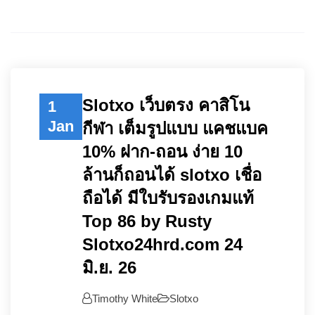
Slotxo เว็บตรง คาสิโน
1
Jan
กีฬา เต็มรูปแบบ แคชแบค
10% ฝาก-ถอน ง่าย 10
ล้านก็ถอนได้ slotxo เชื่อ
ถือได้ มีใบรับรองเกมแท้
Top 86 by Rusty
Slotxo24hrd.com 24
มิ.ย. 26
Timothy White
Slotxo