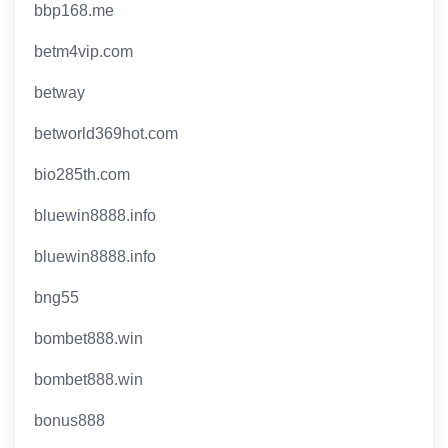
bbp168.me
betm4vip.com
betway
betworld369hot.com
bio285th.com
bluewin8888.info
bluewin8888.info
bng55
bombet888.win
bombet888.win
bonus888