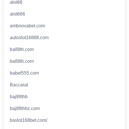
alot66
alot666
ambnovabet.com
autoslot16888.com
ba88th.com
ba88th.com
babet555.com
Baccarat
baj88thb
baj88thbz.com
baslot168bet.com/