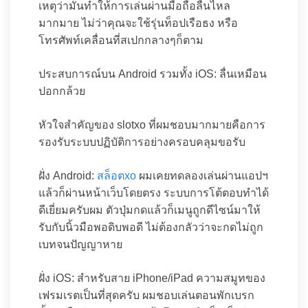
เหตุว่ามันทำให้การเล่นผ่านมือถือลื่นไหล
มากมาย ไม่ว่าคุณจะใช้รุ่นท็อปเรือธง หรือ
โทรศัพท์เคลื่อนที่สเปกกลางๆก็ตาม
ประสบการณ์บน Android รวมทั้ง iOS: ลื่นเหมือน
ปอกกล้วย
หัวใจสำคัญของ slotxo ที่ผมชอบมากมายคือการ
รองรับระบบปฏิบัติการอย่างครอบคลุมขอรับ
ฝั่ง Android:
สล็อตxo
ผมเคยทดลองเล่นผ่านแอปฯ
แล้วก็ผ่านหน้าเว็บโดยตรง ระบบการโต้ตอบทำได้
ดีเยี่ยมครับผม ตัวปุ่มกดแล้วก็เมนูถูกดีไซน์มาให้
รับกับนิ้วมือพอดิบพอดี ไม่ต้องกลัวว่าจะกดไม่ถูก
เบทจนปัญญาหาย
ฝั่ง iOS: สำหรับสาย iPhone/iPad ความสมูทของ
เฟรมเรตเป็นที่สุดครับ ผมชอบเล่นตอนพักเบรก