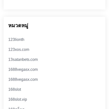
หมวดหมู่
123lionth
123xos.com
13satanbets.com
1688vegasx.com
1688vegasx.com
168slot
168slot.vip