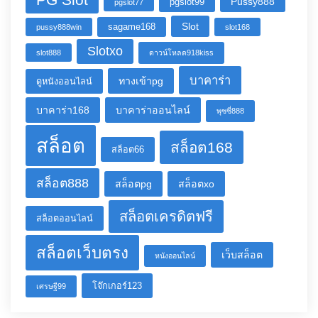
Pussy888
pgslot99
pgslot77
Slot
sagame168
pussy888win
slot168
Slotxo
slot888
ดาวน์โหลด918kiss
บาคาร่า
ทางเข้าpg
ดูหนังออนไลน์
บาคาร่า168
บาคาร่าออนไลน์
พุซซี่888
สล็อต
สล็อต168
สล็อต66
สล็อต888
สล็อตpg
สล็อตxo
สล็อตเครดิตฟรี
สล็อตออนไลน์
สล็อตเว็บตรง
เว็บสล็อต
หนังออนไลน์
โจ๊กเกอร์123
เศรษฐี99