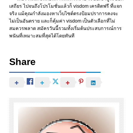
เสถียร ไปจนถึงโปรโมชั่นแล้วก็ visdom เครดิตฟรี ที่แจก
จริง แม้คุณกำลังมองหาเว็บไซต์ตรงป้อมปราการคงจะ
ไม่เป็นอันตราย และก็คุ้มค่า visdom เป็นตัวเลือกที่ไม่
สมควรพลาด สมัครวันนี้รวมทั้งเริ่มต้นประสบการณ์การ
พนันที่เหมาะสมที่สุดได้โดยทันที
Share