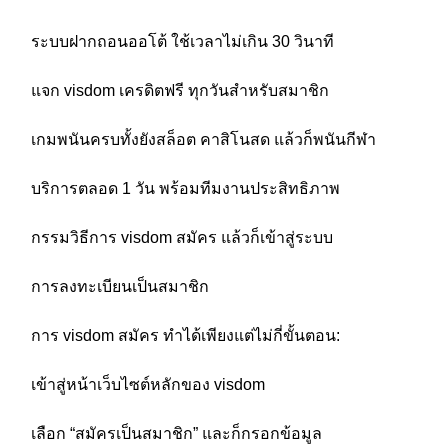
ระบบฝากถอนออโต้ ใช้เวลาไม่เกิน 30 วินาที
แจก visdom เครดิตฟรี ทุกวันสำหรับสมาชิก
เกมพนันครบทั้งยังสล็อต คาสิโนสด แล้วก็พนันกีฬา
บริการตลอด 1 วัน พร้อมทีมงานประสิทธิภาพ
กรรมวิธีการ visdom สมัคร แล้วก็เข้าสู่ระบบ
การลงทะเบียนเป็นสมาชิก
การ visdom สมัคร ทำได้เพียงแต่ไม่กี่ขั้นตอน:
เข้าสู่หน้าเว็บไซต์หลักของ visdom
เลือก “สมัครเป็นสมาชิก” และก็กรอกข้อมูล