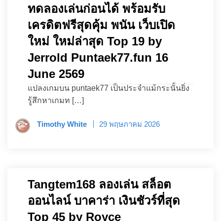
ทดลองเล่นก่อนได้ พร้อมรับ
เครดิตฟรีสุดคุ้ม พนัน เว็บเปิด
ใหม่ ใหม่ล่าสุด Top 19 by
Jerrold Puntaek77.fun 16
June 2569
แปลงเกมบน puntaek77 เป็นประจำแม้กระนั้นยิ่ง
รู้สึกหาเกมท […]
Timothy White
29 พฤษภาคม 2026
Tangtem168 ลองเล่น สล็อต
ออนไลน์ บาคาร่า เงินชัวร์ที่สุด
Top 45 by Royce