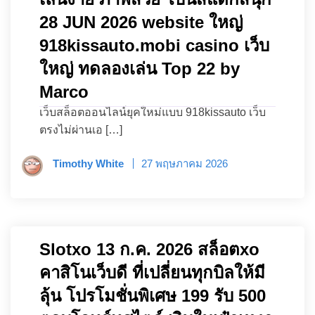
28 JUN 2026 website ใหญ่
918kissauto.mobi casino เว็บ
ใหญ่ ทดลองเล่น Top 22 by
Marco
เว็บสล็อตออนไลน์ยุคใหม่แบบ 918kissauto เว็บ
ตรงไม่ผ่านเอ […]
Timothy White
27 พฤษภาคม 2026
Slotxo 13 ก.ค. 2026 สล็อตxo
คาสิโนเว็บดี ที่เปลี่ยนทุกบิลให้มี
ลุ้น โปรโมชั่นพิเศษ 199 รับ 500