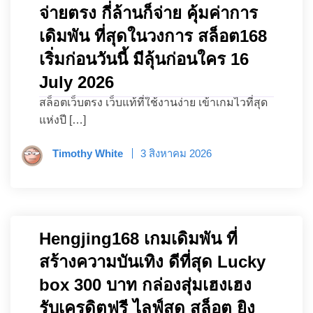
จ่ายตรง กี่ล้านก็จ่าย คุ้มค่าการ
เดิมพัน ที่สุดในวงการ สล็อต168
เริ่มก่อนวันนี้ มีลุ้นก่อนใคร 16
July 2026
สล็อตเว็บตรง เว็บแท้ที่ใช้งานง่าย เข้าเกมไวที่สุด
แห่งปี […]
Timothy White
3 สิงหาคม 2026
Hengjing168 เกมเดิมพัน ที่
สร้างความบันเทิง ดีที่สุด Lucky
box 300 บาท กล่องสุ่มเฮงเฮง
รับเครดิตฟรี ไลฟ์สด สล็อต ยิง