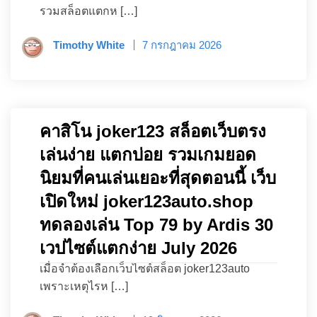
รวมสล็อตแตกห […]
Timothy White
7 กรกฎาคม 2026
คาสิโน joker123 สล็อตเว็บตรง
เล่นง่าย แตกบ่อย รวมเกมยอด
นิยมที่คนเล่นเยอะที่สุดตอนนี้ เว็บ
เปิดใหม่ joker123auto.shop
ทดลองเล่น Top 79 by Ardis 30
เวปไซต์แตกง่าย July 2026
เมื่อจำต้องเลือกเว็บไซต์สล็อต joker123auto
เพราะเหตุไรห […]