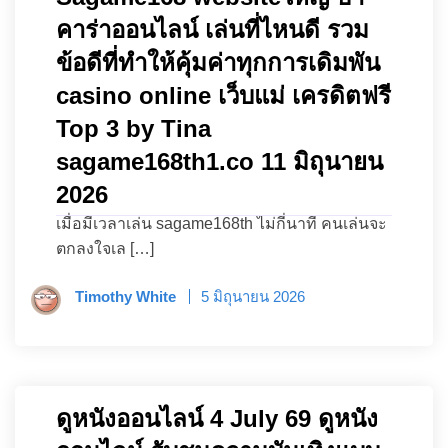
คาร่าออนไลน์ เล่นที่ไหนดี รวม
ข้อดีที่ทำให้คุ้มค่าทุกการเดิมพัน
casino online เว็บแม่ เครดิตฟรี
Top 3 by Tina
sagame168th1.co 11 มิถุนายน
2026
เมื่อมีเวลาเล่น sagame168th ไม่กี่นาที คนเล่นจะ
ตกลงใจเล […]
Timothy White
5 มิถุนายน 2026
ดูหนังออนไลน์ 4 July 69 ดูหนัง