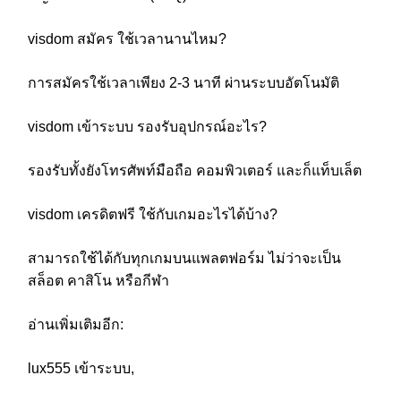
visdom สมัคร ใช้เวลานานไหม?
การสมัครใช้เวลาเพียง 2-3 นาที ผ่านระบบอัตโนมัติ
visdom เข้าระบบ รองรับอุปกรณ์อะไร?
รองรับทั้งยังโทรศัพท์มือถือ คอมพิวเตอร์ และก็แท็บเล็ต
visdom เครดิตฟรี ใช้กับเกมอะไรได้บ้าง?
สามารถใช้ได้กับทุกเกมบนแพลตฟอร์ม ไม่ว่าจะเป็น
สล็อต คาสิโน หรือกีฬา
อ่านเพิ่มเติมอีก:
lux555 เข้าระบบ,