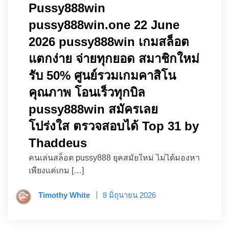
Pussy888win
pussy888win.one 22 June
2026 pussy888win เกมสล็อต
แตกง่าย จ่ายทุกยอด สมาชิกใหม่
รับ 50% ศูนย์รวมเกมคาสิโน
คุณภาพ โอนเร็วทุกบิล
pussy888win สมัครเลย
โปร่งใส ตรวจสอบได้ Top 31 by
Thaddeus
คนเล่นสล็อต pussy888 ยุคสมัยใหม่ ไม่ได้มองหา
เพียงแค่เกม […]
Timothy White
8 มิถุนายน 2026