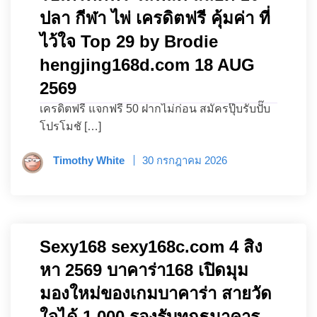
ปลา กีฬา ไพ่ เครดิตฟรี คุ้มค่า ที่
ไว้ใจ Top 29 by Brodie
hengjing168d.com 18 AUG
2569
เครดิตฟรี แจกฟรี 50 ฝากไม่ก่อน สมัครปุ๊บรับปั๊บ
โปรโมชั […]
Timothy White
30 กรกฎาคม 2026
Sexy168 sexy168c.com 4 สิง
หา 2569 บาคาร่า168 เปิดมุม
มองใหม่ของเกมบาคาร่า สายวัด
ใจได้ 1,000 รองรับทุกธนาคาร