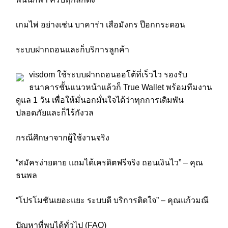
เกมไพ่ อย่างเช่น บาคาร่า เสือมังกร ป๊อกกระดอน
ระบบฝากถอนและก็บริการลูกค้า
visdom ใช้ระบบฝากถอนออโต้ที่เร็วไว รองรับ
ธนาคารชั้นแนวหน้าแล้วก็ True Wallet พร้อมทีมงาน
ดูแล 1 วัน เพื่อให้มั่นอกมั่นใจได้ว่าทุกการเดิมพัน
ปลอดภัยและก็ไร้กังวล
กรณีศึกษาจากผู้ใช้งานจริง
“สมัครง่ายดาย แถมได้เครดิตฟรีจริง ถอนเงินไว” – คุณ
ธนพล
“โปรโมชันเยอะแยะ ระบบดี บริการติดใจ” – คุณแก้วมณี
ปัญหาที่พบได้ทั่วไป (FAQ)