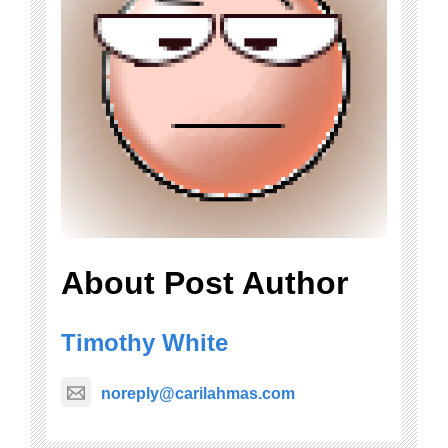
About Post Author
Timothy White
noreply@carilahmas.com