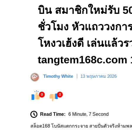
บิน สมาชิกใหม่รับ 50
ชั่วโมง หัวแถววงกา
โหงวเฮ้งดี เล่นแล้ว
tangtem168c.com 1
Timothy White
13 พฤษภาคม 2026
0
0
Read Time:
6 Minute, 7 Second
สล็อต168 โบนัสแตกกระจาย สายปั่นตัวจริงห้ามพล