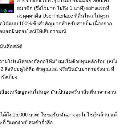
อาจราวกับเว็บทั่วๆไป แม้กระนั้นพอใช้สมัคร
สมาชิก (ซึ่งไวมาก ไม่ถึง 1 นาที) อย่างแรกที่
สะดุดตาคือ User Interface ที่ลื่นไหล ไม่ดูรก
อโต้แบบ 100% ซึ่งสำคัญมากสำหรับสายปั่น เนื่องจาก
ารอแอดมินตอบไลน์ให้เสียอารมณ์
ันคือสถิติ
ความโปร่งใสของอัลกอริทึม” ผมเริ่มด้วยทุนหลักร้อย (หยั่ง
 สิ่งที่ผมดูได้คือ ตัวคูณและฟรีสปินมันมาตามจังหวะที่
รังเกียจ
มเสียงเหรียญหล่นไม่หยุด มันเป็นอะดรีนาลีนที่หาจากงาน
้ถึง 15,000 บาท! ใช่ขอรับ มันอาจจะไม่ใช่เงินล้าน แม้
ละก็ “แตกง่าย” สมคำร่ำลือ