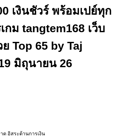
0 เงินชัวร์ พร้อมเปย์ทุก
รเกม tangtem168 เว็บ
รวย Top 65 by Taj
9 มิถุนายน 26
าด อิสระด้านการเงิน