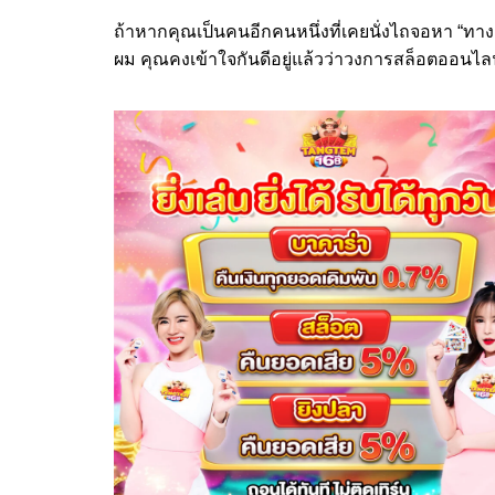
ถ้าหากคุณเป็นคนอีกคนหนึ่งที่เคยนั่งไถจอหา “ทา
ผม คุณคงเข้าใจกันดีอยู่แล้วว่าวงการสล็อตออน