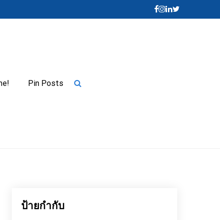
me!
Pin Posts
ป้ายกำกับ