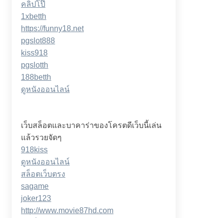
คลิปโป๊
1xbetth
https://funny18.net
pgslot888
kiss918
pgslotth
188betth
ดูหนังออนไลน์
เว็บสล็อตและบาคาร่าของโครตดีเว็บนี้เล่น
แล้วรวยจัดๆ
918kiss
ดูหนังออนไลน์
สล็อตเว็บตรง
sagame
joker123
http://www.movie87hd.com