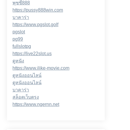
พุซซี่888
https://pussy888win.com
บาคาร่า
https://www.pgslot.golf
pgslot
pg99
fullslotpg
https://live22slot.us
ดูหนัง
https://www.ilike-movie.com
ดูหนังออนไลน์
ดูหนังออนไลน์
บาคาร่า
สล็อตเว็บตรง
https://www.ngernn.net