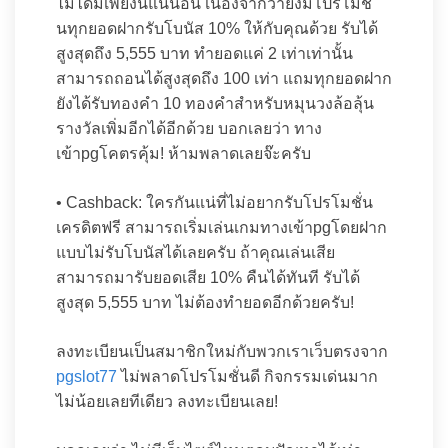
ไม่ได้มีเพียงนี้แน่นอน เนื่องจากว่ายังมีโปรโมชั่
นทุกยอดฝากรับโบนัส 10% ให้กับคุณด้วย รับได้
สูงสุดถึง 5,555 บาท ทำยอดแค่ 2 เท่าเท่านั้น
สามารถถอนได้สูงสุดถึง 100 เท่า แถมทุกยอดฝาก
ยังได้รับทองคำ 10 ทองคำสำหรับหมุนวงล้อลุ้น
รางวัลเพิ่มอีกได้อีกด้วย บอกเลยว่า ทาง
เข้าpgโคตรคุ้ม! ห้ามพลาดเลยจ๊ะครับ
• Cashback: ใครกันแน่ที่ไม่อยากรับโปรโมชั่น
เครดิตฟรี สามารถเริ่มเล่นเกมทางเข้าpgโดยฝาก
แบบไม่รับโบนัสได้เลยครับ ถ้าคุณเล่นเสีย
สามารถมารับยอดเสีย 10% คืนได้ทันที รับได้
สูงสุด 5,555 บาท ไม่ต้องทำยอดอีกด้วยครับ!
ลงทะเบียนเป็นสมาชิกใหม่กับพวกเราเว็บตรงจาก
pgslot77
ไม่พลาดโปรโมชั่นดี กิจกรรมเด่นมาก
ไม่น้อยเลยทีเดียว ลงทะเบียนเลย!