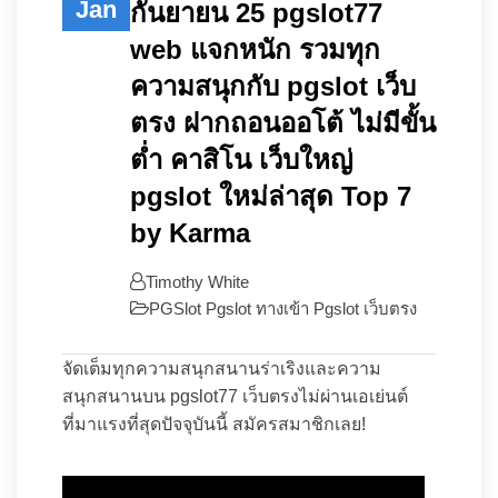
Jan
กันยายน 25 pgslot77
web แจกหนัก รวมทุก
ความสนุกกับ pgslot เว็บ
ตรง ฝากถอนออโต้ ไม่มีขั้น
ต่ำ คาสิโน เว็บใหญ่
pgslot ใหม่ล่าสุด Top 7
by Karma
Timothy White
PGSlot
Pgslot ทางเข้า
Pgslot เว็บตรง
จัดเต็มทุกความสนุกสนานร่าเริงและความ
สนุกสนานบน pgslot77 เว็บตรงไม่ผ่านเอเย่นต์
ที่มาแรงที่สุดปัจจุบันนี้ สมัครสมาชิกเลย!