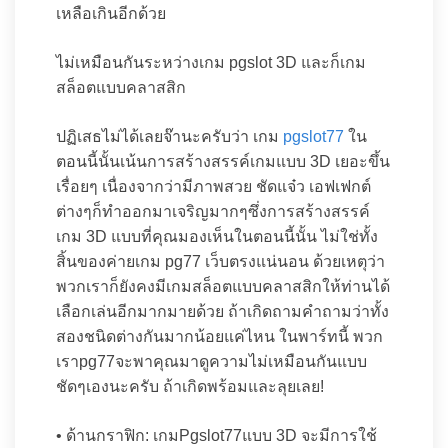
เหลือเกินอีกด้วย
ไม่เหมือนกันระหว่างเกม pgslot 3D และก็เกม
สล็อตแบบคลาสสิก
ปฏิเสธไม่ได้เลยจ๊านะครับว่า เกม
pgslot77
ใน
ตอนนี้นั้นเน้นการสร้างสรรค์เกมแบบ 3D เยอะขึ้น
เรื่อยๆ เนื่องจากว่ามีภาพสวย ชัดแจ๋ว เอฟเฟกต์
ต่างๆก็ทำออกมาเจริญมากๆซึ่งการสร้างสรรค์
เกม 3D แบบที่คุณมองเห็นในตอนนี้นั้น ไม่ใช่ทั้ง
สิ้นของค่ายเกม pg77 เว็บตรงแน่นอน ด้วยเหตุว่า
พวกเราก็ยังคงมีเกมสล็อตแบบคลาสสิกให้ท่านได้
เลือกเล่นอีกมากมายด้วย ถ้าเกิดถามคำถามว่าทั้ง
สองชนิดต่างกันมากน้อยแค่ไหน ในพาร์ทนี้ พวก
เราpg77จะพาคุณมาดูความไม่เหมือนกันแบบ
ชัดๆเองนะครับ ถ้าเกิดพร้อมและลุยเลย!
• ด้านกราฟิก: เกมPgslot77แบบ 3D จะมีการใช้