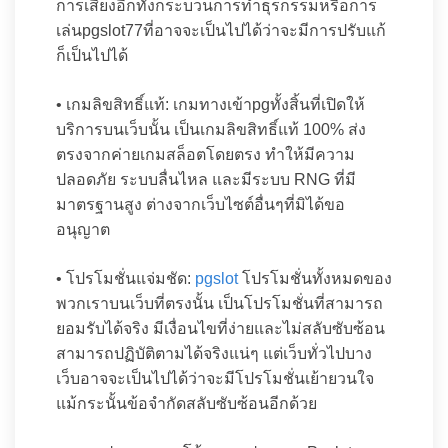
การเสี่ยงอีกทั้งกระบวนการทำธุรกรรมหรือการ
เล่นpgslot77ที่อาจจะเป็นไปได้ว่าจะมีการปรับแก้
ก็เป็นไปได้
• เกมลิขสิทธิ์แท้: เกมทางเข้าpgทั้งสิ้นที่เปิดให้
บริการบนเว็บนั้น เป็นเกมลิขสิทธิ์แท้ 100% ส่ง
ตรงจากค่ายเกมสล็อตโดยตรง ทำให้มีความ
ปลอดภัย ระบบลื่นไหล และมีระบบ RNG ที่มี
มาตรฐานสูง ต่างจากเว็บไซต์อื่นๆที่มิได้ขอ
อนุญาต
• โปรโมชั่นแจ่มชัด:
pgslot
โปรโมชั่นทั้งหมดของ
พวกเราบนเว็บที่ตรงนั้น เป็นโปรโมชั่นที่สามารถ
ยอมรับได้จริง มีเงื่อนไขที่ง่ายและไม่สลับซับซ้อน
สามารถปฏิบัติตามได้จริงแน่ๆ แต่เว็บทั่วไปบาง
เว็บอาจจะเป็นไปได้ว่าจะมีโปรโมชั่นเย้ายวนใจ
แม้กระนั้นข้อจำกัดสลับซับซ้อนอีกด้วย