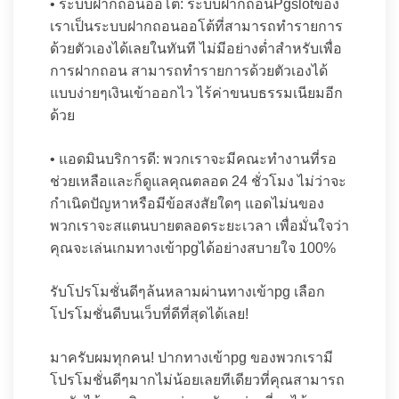
• ระบบฝากถอนออโต้: ระบบฝากถอนPgslotของ
เราเป็นระบบฝากถอนออโต้ที่สามารถทำรายการ
ด้วยตัวเองได้เลยในทันที ไม่มีอย่างต่ำสำหรับเพื่อ
การฝากถอน สามารถทำรายการด้วยตัวเองได้
แบบง่ายๆเงินเข้าออกไว ไร้ค่าขนบธรรมเนียมอีก
ด้วย
• แอดมินบริการดี: พวกเราจะมีคณะทำงานที่รอ
ช่วยเหลือและก็ดูแลคุณตลอด 24 ชั่วโมง ไม่ว่าจะ
กำเนิดปัญหาหรือมีข้อสงสัยใดๆ แอดไม่นของ
พวกเราจะสแตนบายตลอดระยะเวลา เพื่อมั่นใจว่า
คุณจะเล่นเกมทางเข้าpgได้อย่างสบายใจ 100%
รับโปรโมชั่นดีๆล้นหลามผ่านทางเข้าpg เลือก
โปรโมชั่นดีบนเว็บที่ดีที่สุดได้เลย!
มาครับผมทุกคน! ปากทางเข้าpg ของพวกเรามี
โปรโมชั่นดีๆมากไม่น้อยเลยทีเดียวที่คุณสามารถ