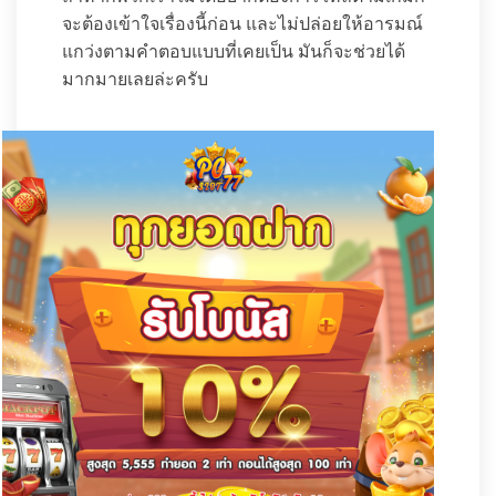
จะต้องเข้าใจเรื่องนี้ก่อน และไม่ปล่อยให้อารมณ์
แกว่งตามคำตอบแบบที่เคยเป็น มันก็จะช่วยได้
มากมายเลยล่ะครับ