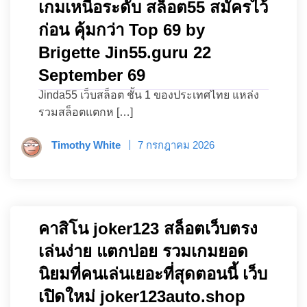
เกมเหนือระดับ สล็อต55 สมัครไว้
ก่อน คุ้มกว่า Top 69 by
Brigette Jin55.guru 22
September 69
Jinda55 เว็บสล็อต ชั้น 1 ของประเทศไทย แหล่ง
รวมสล็อตแตกห […]
Timothy White
7 กรกฎาคม 2026
คาสิโน joker123 สล็อตเว็บตรง
เล่นง่าย แตกบ่อย รวมเกมยอด
นิยมที่คนเล่นเยอะที่สุดตอนนี้ เว็บ
เปิดใหม่ joker123auto.shop