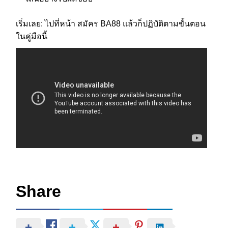
เริ่มเลย: ไปที่หน้า สมัคร BA88 แล้วก็ปฏิบัติตามขั้นตอน
ในคู่มือนี้
Share