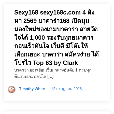
Sexy168 sexy168c.com 4 สิง
หา 2569 บาคาร่า168 เปิดมุม
มองใหม่ของเกมบาคาร่า สายวัด
ใจได้ 1,000 รองรับทุกธนาคาร
ถอนเร็วทันใจ เว็บดี มีโต๊ะให้
เลือกเยอะ บาคาร่า สมัครง่าย ได้
โปรไว Top 63 by Clark
บาคาร่า ยอดเยี่ยมเว็บมาแรงอันดับ 1 ครบทุก
ต้นแบบเกมออนไล […]
Timothy White
12 กรกฎาคม 2026