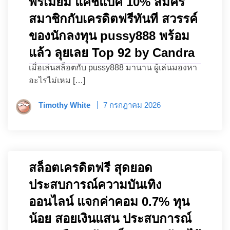
พรีเมียม แคชแบค 10% สมัคร
สมาชิกกับเครดิตฟรีทันที สวรรค์
ของนักลงทุน pussy888 พร้อม
แล้ว ลุยเลย Top 92 by Candra
เมื่อเล่นสล็อตกับ pussy888 มานาน ผู้เล่นมองหา
อะไรไม่เหม […]
Timothy White
7 กรกฎาคม 2026
สล็อตเครดิตฟรี สุดยอด
ประสบการณ์ความบันเทิง
ออนไลน์ แจกค่าคอม 0.7% ทุน
น้อย สอยเงินแสน ประสบการณ์