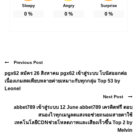
Sleepy
Angry
Surprise
0
%
0
%
0
%
Previous Post
pgx62 สมัคร 26 สิงหาคม pgx62 เข้าสู่ระบบ โบนัสออกต่อ
เนื่องเกมสดเพียบหลายค่ายเหมาะกับทุกกลุ่ม Top 53 by
Leonel
Next Post
abbet789 เข้าสู่ระบบ 12 June abbet789 เครดิตฟรี ตอบ
สนองไวทุกเมนูลดแสงจอช่วยถนอมสายตาใช้
เทคโนโลยีCDNช่วยโหลดภาพและเสียงเร็วขึ้น Top 2 by
Melvin