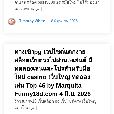
คนเล่นสล็อต pussy888 ยุคสมัยใหม่ ไม่ได้มองหา
เพียงแค่เกม […]
Timothy White
8 มิถุนายน 2026
ทางเข้าpg เวปไซต์แตกง่าย
สล็อตเว็บตรงไม่ผ่านเอเย่นต์ มี
ทดลองเล่นและโปรสำหรับมือ
ใหม่ casino เว็บใหญ่ ทดลอง
เล่น Top 46 by Marquita
Funny18d.com 4 มิ.ย. 2026
รีวิว funny18 เว็บสล็อต pg เว็บไซต์ตรง เว็บใหญ่
แตกโหด […]