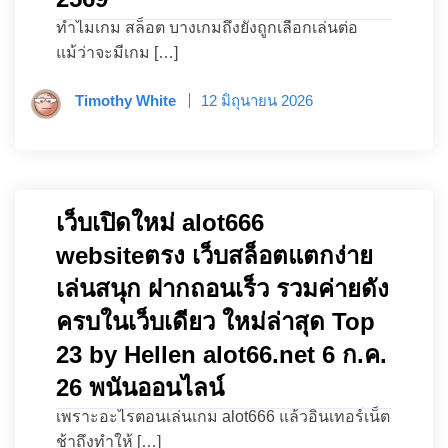
ทำไมเกม สล็อต บางเกมถึงยังถูกเลือกเล่นต่อ
แม้ว่าจะมีเกม […]
Timothy White
12 มิถุนายน 2026
เว็บเปิดใหม่ alot666
websiteตรง เว็บสล็อตแตกง่าย
เล่นสนุก ฝากถอนเร็ว รวมค่ายดัง
ครบในเว็บเดียว ใหม่ล่าสุด Top
23 by Hellen alot66.net 6 ก.ค.
26 พนันออนไลน์
เพราะอะไรตอนเล่นเกม alot666 แล้วอินเทอร์เน็ต
ช้าถึงทำให้ […]