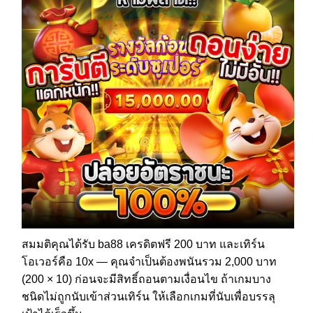
สมมติคุณได้รับ ba88 เครดิตฟรี 200 บาท และเทิร์น
โอเวอร์คือ 10x — คุณจำเป็นต้องพนันรวม 2,000 บาท
(200 × 10) ก่อนจะมีสิทธิ์ถอนตามเงื่อนไข ถ้าเกมบาง
ชนิดไม่ถูกนับเข้าส่วนเทิร์น ให้เลือกเกมที่นับเพื่อบรรลุ