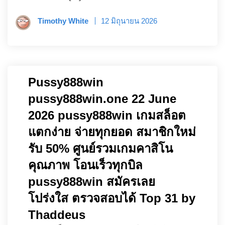
Timothy White
12 มิถุนายน 2026
Pussy888win
pussy888win.one 22 June
2026 pussy888win เกมสล็อต
แตกง่าย จ่ายทุกยอด สมาชิกใหม่
รับ 50% ศูนย์รวมเกมคาสิโน
คุณภาพ โอนเร็วทุกบิล
pussy888win สมัครเลย
โปร่งใส ตรวจสอบได้ Top 31 by
Thaddeus