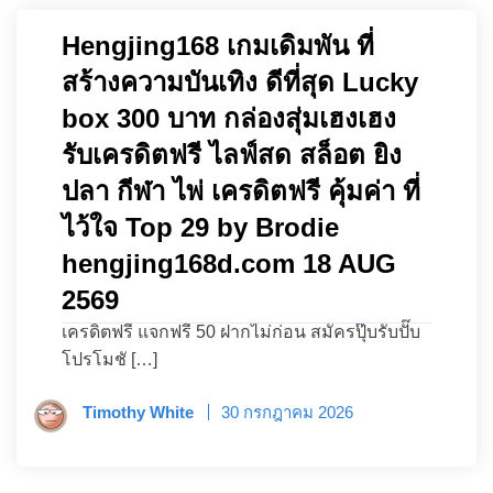
Hengjing168 เกมเดิมพัน ที่
สร้างความบันเทิง ดีที่สุด Lucky
box 300 บาท กล่องสุ่มเฮงเฮง
รับเครดิตฟรี ไลฟ์สด สล็อต ยิง
ปลา กีฬา ไพ่ เครดิตฟรี คุ้มค่า ที่
ไว้ใจ Top 29 by Brodie
hengjing168d.com 18 AUG
2569
เครดิตฟรี แจกฟรี 50 ฝากไม่ก่อน สมัครปุ๊บรับปั๊บ
โปรโมชั […]
Timothy White
30 กรกฎาคม 2026