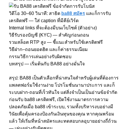
วิดีโอ 30–60 วินาที: สาธิต
ba88 สมัคร
และก็การรับ
เครดิตฟรี — ใส่ caption ที่มีคีย์เวิร์ด
Internal links ที่จะต้องมีบนเว็บไซต์ (ตัวอย่าง)
วิธีรับรองบัญชี (KYC) — สำคัญก่อนถอน
รวมสล็อต RTP สูง — ชี้แนะสำหรับใช้เครดิตฟรี
วิธีฝาก–ถอนยอดฮิต และก็ค่าธรรมเนียม
กรรมวิธีการเล่นอย่างรับผิดชอบ
บทสรุป — เริ่มต้นกับ BA88 อย่างมั่นใจ
สรุป: BA88 เป็นตัวเลือกที่น่าสนใจสำหรับผู้เล่นที่ต้องการ
แพลตฟอร์มใช้งานง่าย โปรโมชั่นนานาประการ และก็
ระบบฝาก-ถอนที่เร็วทันใจ แต่สิ่งจำเป็นเป็นอ่านข้อจำกัด
ก่อนรับ ba88 เครดิตฟรี, เปิดใช้งานมาตรการความ
ปลอดภัยเมื่อ ba88 เข้าระบบ, รวมทั้งบริหารงบอย่างมี
วินัยเพื่อคุ้มครองป้องกันเงินทุนของคุณ หากคุณพร้อม
แล้ว ให้เริ่มที่หน้าสมัครและทดสอบกลอุบายอย่างถี่ถ้วน
— เล่นอย่างรับผิดชอบ