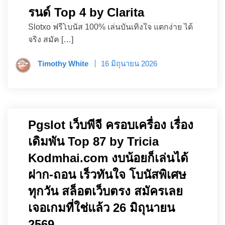
รนด์ Top 4 by Clarita
Slotxo ฟรีโบนัส 100% เล่นบันเทิงใจ แตกง่าย ได้
จริง สมัค […]
Timothy White
16 มิถุนายน 2026
Pgslot เว็บพีจี ครอบเครื่อง เรื่อง
เดิมพัน Top 87 by Tricia
Kodmhai.com งบน้อยก็เล่นได้
ฝาก-ถอน เร็วทันใจ โบนัสพิเศษ
ทุกวัน สล็อตเว็บตรง สมัครเลย
เจอเกมที่ใช่แล้ว 26 มิถุนายน
2569