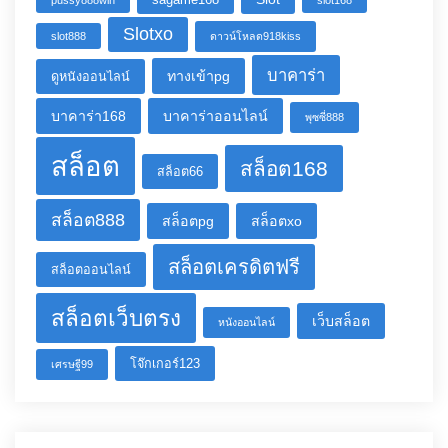
Slotxo
slot888
ดาวน์โหลด918kiss
บาคาร่า
ทางเข้าpg
ดูหนังออนไลน์
บาคาร่า168
บาคาร่าออนไลน์
พุซซี่888
สล็อต
สล็อต168
สล็อต66
สล็อต888
สล็อตpg
สล็อตxo
สล็อตเครดิตฟรี
สล็อตออนไลน์
สล็อตเว็บตรง
เว็บสล็อต
หนังออนไลน์
โจ๊กเกอร์123
เศรษฐี99