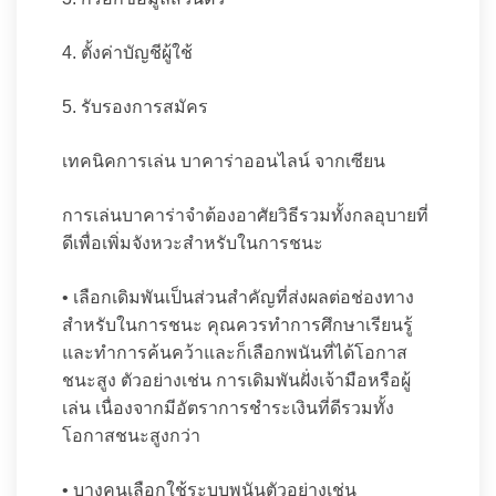
4. ตั้งค่าบัญชีผู้ใช้
5. รับรองการสมัคร
เทคนิคการเล่น บาคาร่าออนไลน์ จากเซียน
การเล่นบาคาร่าจำต้องอาศัยวิธีรวมทั้งกลอุบายที่
ดีเพื่อเพิ่มจังหวะสำหรับในการชนะ
• เลือกเดิมพันเป็นส่วนสำคัญที่ส่งผลต่อช่องทาง
สำหรับในการชนะ คุณควรทำการศึกษาเรียนรู้
และทำการค้นคว้าและก็เลือกพนันที่ได้โอกาส
ชนะสูง ตัวอย่างเช่น การเดิมพันฝั่งเจ้ามือหรือผู้
เล่น เนื่องจากมีอัตราการชำระเงินที่ดีรวมทั้ง
โอกาสชนะสูงกว่า
• บางคนเลือกใช้ระบบพนันตัวอย่างเช่น