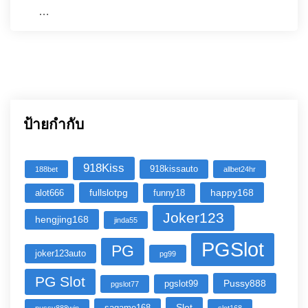
…
ป้ายกำกับ
918Kiss
918kissauto
188bet
allbet24hr
fullslotpg
happy168
alot666
funny18
Joker123
hengjing168
jinda55
PGSlot
PG
joker123auto
pg99
PG Slot
Pussy888
pgslot99
pgslot77
Slot
sagame168
pussy888win
slot168