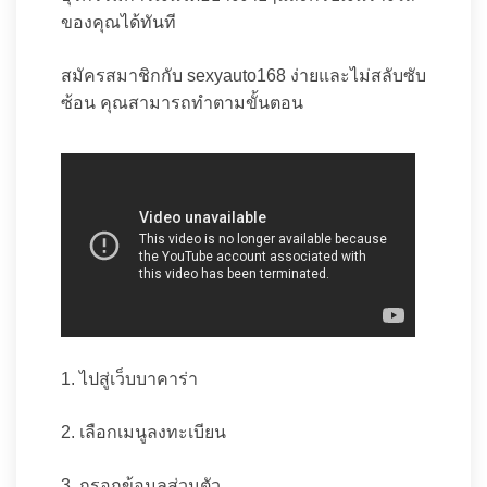
ของคุณได้ทันที
สมัครสมาชิกกับ sexyauto168 ง่ายและไม่สลับซับ
ซ้อน คุณสามารถทำตามขั้นตอน
1. ไปสู่เว็บบาคาร่า
2. เลือกเมนูลงทะเบียน
3. กรอกข้อมูลส่วนตัว