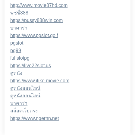
http://www.movie87hd.com
พุซซี่888
https://pussy888win.com
บาคาร่า
https://www.pgslot.golf
pgslot
pg99
fullslotpg
https://live22slot.us
ดูหนัง
https://www.ilike-movie.com
ดูหนังออนไลน์
ดูหนังออนไลน์
บาคาร่า
สล็อตเว็บตรง
https://www.ngernn.net