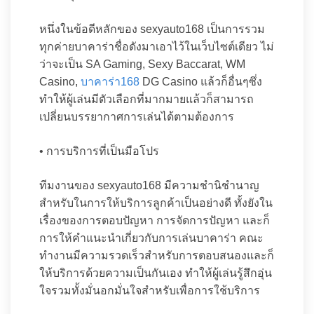
หนึ่งในข้อดีหลักของ sexyauto168 เป็นการรวม
ทุกค่ายบาคาร่าชื่อดังมาเอาไว้ในเว็บไซต์เดียว ไม่
ว่าจะเป็น SA Gaming, Sexy Baccarat, WM
Casino,
บาคาร่า168
DG Casino แล้วก็อื่นๆซึ่ง
ทำให้ผู้เล่นมีตัวเลือกที่มากมายแล้วก็สามารถ
เปลี่ยนบรรยากาศการเล่นได้ตามต้องการ
• การบริการที่เป็นมือโปร
ทีมงานของ sexyauto168 มีความชำนิชำนาญ
สำหรับในการให้บริการลูกค้าเป็นอย่างดี ทั้งยังใน
เรื่องของการตอบปัญหา การจัดการปัญหา และก็
การให้คำแนะนำเกี่ยวกับการเล่นบาคาร่า คณะ
ทำงานมีความรวดเร็วสำหรับการตอบสนองและก็
ให้บริการด้วยความเป็นกันเอง ทำให้ผู้เล่นรู้สึกอุ่น
ใจรวมทั้งมั่นอกมั่นใจสำหรับเพื่อการใช้บริการ