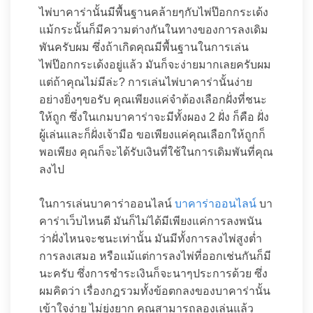
ไพ่บาคาร่านั้นมีพื้นฐานคล้ายๆกับไพ่ป๊อกกระเด้ง
แม้กระนั้นก็มีความต่างกันในทางของการลงเดิม
พันครับผม ซึ่งถ้าเกิดคุณมีพื้นฐานในการเล่น
ไพ่ป๊อกกระเด้งอยู่แล้ว มันก็จะง่ายมากเลยครับผม
แต่ถ้าคุณไม่มีล่ะ? การเล่นไพ่บาคาร่านั้นง่าย
อย่างยิ่งๆขอรับ คุณเพียงแค่จำต้องเลือกฝั่งที่ชนะ
ให้ถูก ซึ่งในเกมบาคาร่าจะมีทั้งผอง 2 ฝั่ง ก็คือ ฝั่ง
ผู้เล่นและก็ฝั่งเจ้ามือ ขอเพียงแค่คุณเลือกให้ถูกก็
พอเพียง คุณก็จะได้รับเงินที่ใช้ในการเดิมพันที่คุณ
ลงไป
ในการเล่นบาคาร่าออนไลน์
บาคาร่าออนไลน์
บา
คาร่าเว็บไหนดี มันก็ไม่ได้มีเพียงแค่การลงพนัน
ว่าฝั่งไหนจะชนะเท่านั้น มันมีทั้งการลงไพ่สูงต่ำ
การลงเสมอ หรือแม้แต่การลงไพ่ที่ออกเช่นกันก็มี
นะครับ ซึ่งการชำระเงินก็จะนาๆประการด้วย ซึ่ง
ผมคิดว่า เรื่องกฎรวมทั้งข้อตกลงของบาคาร่านั้น
เข้าใจง่าย ไม่ยุ่งยาก คุณสามารถลองเล่นแล้ว