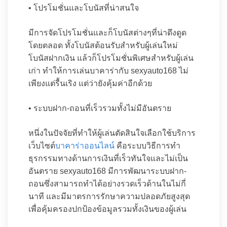
• โปรโมชั่นและโบนัสที่น่าสนใจ
มีการจัดโปรโมชั่นและก็โบนัสต่างๆที่น่าดึงดูด
โดยตลอด ทั้งโบนัสต้อนรับสำหรับผู้เล่นใหม่
โบนัสฝากเงิน แล้วก็โปรโมชั่นพิเศษสำหรับผู้เล่น
เก่า ทำให้การเล่นบาคาร่ากับ sexyauto168 ไม่
เพียงแต่รื้นเริง แต่ว่ายังคุ้มค่าอีกด้วย
• ระบบฝาก-ถอนที่เร็วรวมทั้งไม่มีอันตราย
หนึ่งในปัจจัยที่ทำให้ผู้เล่นตัดสินใจเลือกใช้บริการ
เว็บไซต์
บาคาร่าออนไลน์
คือระบบวิธีการทำ
ธุรกรรมทางด้านการเงินที่เร็วทันใจและไม่เป็น
อันตราย sexyauto168 มีการพัฒนาระบบฝาก-
ถอนซึ่งสามารถทำได้อย่างรวดเร็วด้านในไม่กี่
นาที และมีมาตรการรักษาความปลอดภัยสูงสุด
เพื่อคุ้มครองปกป้องข้อมูลรวมทั้งเงินของผู้เล่น