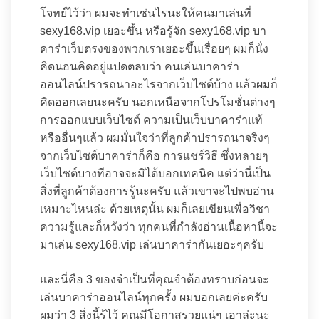
โจทย์ไว้ว่า ผมจะทำเช่นไรนะให้คนมาเล่นที่
sexy168.vip เยอะขึ้น หรือรู้จัก sexy168.vip บา
คาร่าเว็บตรงของพวกเราเยอะขึ้นเรื่อยๆ ผมก็นั่ง
คิดนอนคิดอยู่แปดตลบว่า คนเล่นบาคาร่า
ออนไลน์ปรารถนาอะไรจากเว็บไซต์บ้าง แล้วผมก็
คิดออกเลยนะครับ นอกเหนือจากโปรโมชั่นต่างๆ
การออกแบบเว็บไซต์ ความเป็นเว็บบาคาร่าแท้
หรืออื่นๆแล้ว ผมมั่นใจว่าที่ลูกค้าปรารถนาจริงๆ
จากเว็บไซต์บาคาร่าก็คือ การแชร์วิธี ซึ่งหลายๆ
เว็บไซต์บางทีอาจจะมิได้บอกเทคนิค แต่ว่านี่เป็น
สิ่งที่ลูกค้าต้องการรู้นะครับ แล้วเขาจะไปพบอ่าน
เหมาะไหนล่ะ ด้วยเหตุนั้น ผมก็เลยเขียนเพื่อวิชา
ความรู้และก็หวังว่า ทุกคนที่กำลังอ่านเนื้อหานี้จะ
มาเล่น sexy168.vip เล่นบาคาร่ากันเยอะๆครับ
และนี่คือ 3 ของจำเป็นที่คุณจำต้องทราบก่อนจะ
เล่นบาคาร่าออนไลน์ทุกครั้ง ผมบอกเลยค่ะครับ
ผมว่า 3 สิ่งนี้รู้ไว้ คุณมีโอกาสรวยแน่ๆ เอาล่ะนะ