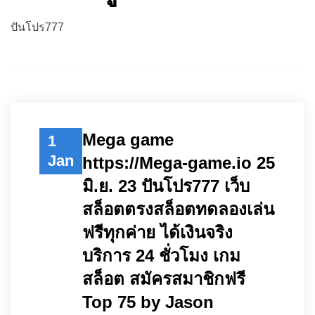
ปันโปร777
Mega game
1
Jan
https://Mega-game.io 25
มิ.ย. 23 ปันโปร777 เว็บ
สล็อตตรงสล็อตทดลองเล่น
ฟรีทุกค่าย ได้เงินจริง
บริการ 24 ชั่วโมง เกม
สล็อต สมัครสมาชิกฟรี
Top 75 by Jason