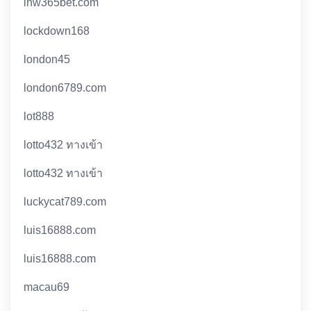
lnw365bet.com
lockdown168
london45
london6789.com
lot888
lotto432 ทางเข้า
lotto432 ทางเข้า
luckycat789.com
luis16888.com
luis16888.com
macau69