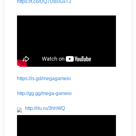
https://t.co/DQ7UB0GxTJ
https://is.gd/megagameio
http://gg.gg/mega-gameio
http://rlu.ru/3hhWQ