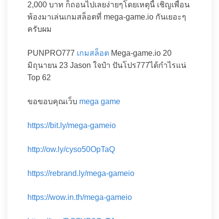
2,000 บาท ก็ถอนไปเลยง่ายๆโดยเหตุนี้ เชิญเพื่อน
พ้องมาเล่นเกมสล็อตที่ mega-game.io กันเยอะๆ
ครับผม
PUNPRO777
เกมสล็อต
Mega-game.io 20
มิถุนายน 23 Jason ใจป๋า ปันโปร777ได้กำไรแน่
Top 62
ขอขอบคุณเว็บ
mega game
https://bit.ly/mega-gameio
http://ow.ly/cyso50OpTaQ
https://rebrand.ly/mega-gameio
https://wow.in.th/mega-gameio