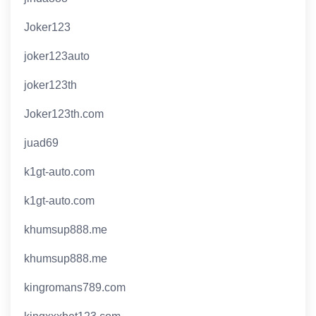
Joker123
joker123auto
joker123th
Joker123th.com
juad69
k1gt-auto.com
k1gt-auto.com
khumsup888.me
khumsup888.me
kingromans789.com