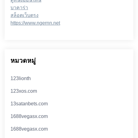
บาคาร่า
สล็อตเว็บตรง
https://www.ngernn.net
หมวดหมู่
123lionth
123xos.com
13satanbets.com
1688vegasx.com
1688vegasx.com