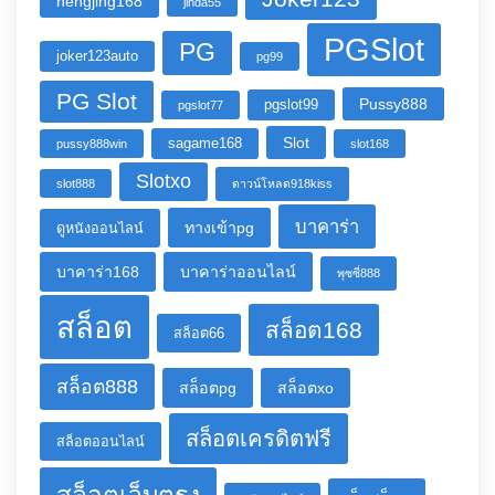
hengjing168
jinda55
PGSlot
PG
joker123auto
pg99
PG Slot
Pussy888
pgslot99
pgslot77
Slot
sagame168
pussy888win
slot168
Slotxo
slot888
ดาวน์โหลด918kiss
บาคาร่า
ทางเข้าpg
ดูหนังออนไลน์
บาคาร่า168
บาคาร่าออนไลน์
พุซซี่888
สล็อต
สล็อต168
สล็อต66
สล็อต888
สล็อตpg
สล็อตxo
สล็อตเครดิตฟรี
สล็อตออนไลน์