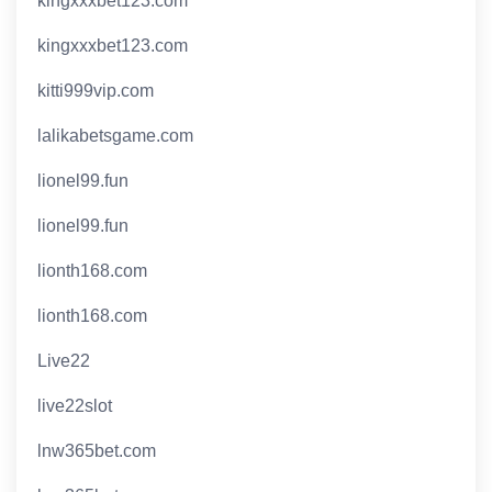
kingxxxbet123.com
kingxxxbet123.com
kitti999vip.com
lalikabetsgame.com
lionel99.fun
lionel99.fun
lionth168.com
lionth168.com
Live22
live22slot
lnw365bet.com