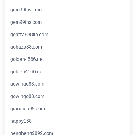
gem99ths.com
gem99ths.com
goatza888fin.com
gobaza88.com
golden4566.net
golden4566.net
gowingo88.com
gowingo88.com
grandufa99.com
happy168
hengheng9899.com