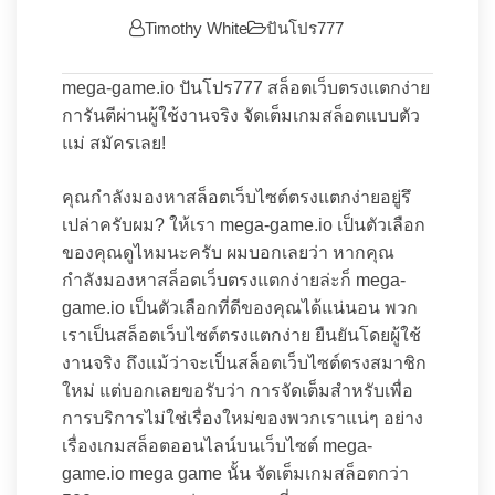
Timothy White
ปันโปร777
mega-game.io ปันโปร777 สล็อตเว็บตรงแตกง่าย
การันตีผ่านผู้ใช้งานจริง จัดเต็มเกมสล็อตแบบตัว
แม่ สมัครเลย!
คุณกำลังมองหาสล็อตเว็บไซต์ตรงแตกง่ายอยู่รึ
เปล่าครับผม? ให้เรา mega-game.io เป็นตัวเลือก
ของคุณดูไหมนะครับ ผมบอกเลยว่า หากคุณ
กำลังมองหาสล็อตเว็บตรงแตกง่ายล่ะก็ mega-
game.io เป็นตัวเลือกที่ดีของคุณได้แน่นอน พวก
เราเป็นสล็อตเว็บไซต์ตรงแตกง่าย ยืนยันโดยผู้ใช้
งานจริง ถึงแม้ว่าจะเป็นสล็อตเว็บไซต์ตรงสมาชิก
ใหม่ แต่บอกเลยขอรับว่า การจัดเต็มสำหรับเพื่อ
การบริการไม่ใช่เรื่องใหม่ของพวกเราแน่ๆ อย่าง
เรื่องเกมสล็อตออนไลน์บนเว็บไซต์ mega-
game.io mega game นั้น จัดเต็มเกมสล็อตกว่า