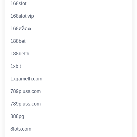
168slot
168slot.vip
168สล็อต
188bet
188betth
1xbit
1xgameth.com
789pluss.com
789pluss.com
888pg
8lots.com