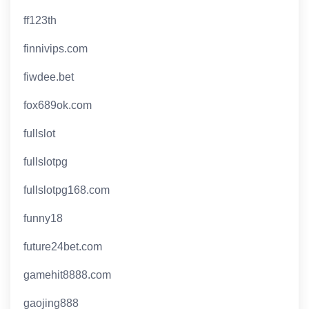
ff123th
finnivips.com
fiwdee.bet
fox689ok.com
fullslot
fullslotpg
fullslotpg168.com
funny18
future24bet.com
gamehit8888.com
gaojing888