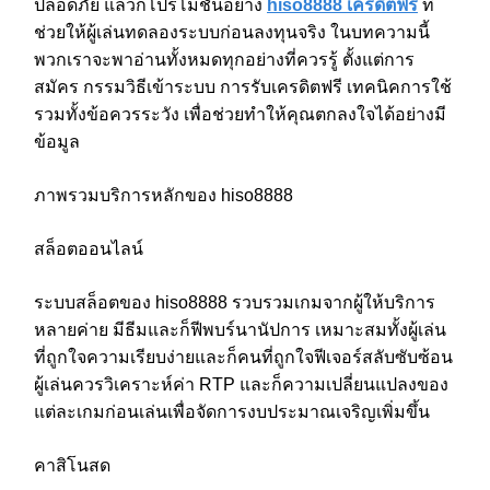
ปลอดภัย แล้วก็โปรโมชั่นอย่าง
hiso8888 เครดิตฟรี
ที่
ช่วยให้ผู้เล่นทดลองระบบก่อนลงทุนจริง ในบทความนี้
พวกเราจะพาอ่านทั้งหมดทุกอย่างที่ควรรู้ ตั้งแต่การ
สมัคร กรรมวิธีเข้าระบบ การรับเครดิตฟรี เทคนิคการใช้
รวมทั้งข้อควรระวัง เพื่อช่วยทำให้คุณตกลงใจได้อย่างมี
ข้อมูล
ภาพรวมบริการหลักของ hiso8888
สล็อตออนไลน์
ระบบสล็อตของ hiso8888 รวบรวมเกมจากผู้ให้บริการ
หลายค่าย มีธีมและก็ฟีพบร์นานัปการ เหมาะสมทั้งผู้เล่น
ที่ถูกใจความเรียบง่ายและก็คนที่ถูกใจฟีเจอร์สลับซับซ้อน
ผู้เล่นควรวิเคราะห์ค่า RTP และก็ความเปลี่ยนแปลงของ
แต่ละเกมก่อนเล่นเพื่อจัดการงบประมาณเจริญเพิ่มขึ้น
คาสิโนสด