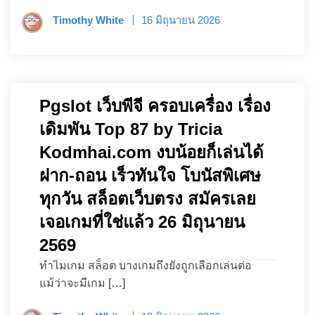
Timothy White
16 มิถุนายน 2026
Pgslot เว็บพีจี ครอบเครื่อง เรื่อง
เดิมพัน Top 87 by Tricia
Kodmhai.com งบน้อยก็เล่นได้
ฝาก-ถอน เร็วทันใจ โบนัสพิเศษ
ทุกวัน สล็อตเว็บตรง สมัครเลย
เจอเกมที่ใช่แล้ว 26 มิถุนายน
2569
ทำไมเกม สล็อต บางเกมถึงยังถูกเลือกเล่นต่อ
แม้ว่าจะมีเกม […]