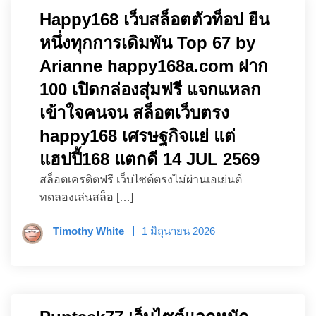
Happy168 เว็บสล็อตตัวท็อป ยืน
หนึ่งทุกการเดิมพัน Top 67 by
Arianne happy168a.com ฝาก
100 เปิดกล่องสุ่มฟรี แจกแหลก
เข้าใจคนจน สล็อตเว็บตรง
happy168 เศรษฐกิจแย่ แต่
แฮปปี้168 แตกดี 14 JUL 2569
สล็อตเครดิตฟรี เว็บไซต์ตรงไม่ผ่านเอเย่นต์
ทดลองเล่นสล็อ […]
Timothy White
1 มิถุนายน 2026