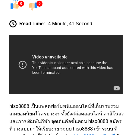
0
0
Read Time:
4 Minute, 41 Second
hiso8888 เป็นแพลตฟอร์มพนันออนไลน์ที่เก็บรวบรวม
เกมยอดนิยมไว้ครบวงจร ทั้งยังสล็อตออนไลน์ คาสิโนสด
และการเดิมพันกีฬา จุดเด่นคือขั้นตอน hiso8888 สมัคร
ที่วางแบบมาให้เรียบง่าย ระบบ hiso8888 เข้าระบบ ที่