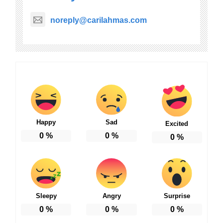
noreply@carilahmas.com
Happy
Sad
Excited
0
%
0
%
0
%
Sleepy
Angry
Surprise
0
%
0
%
0
%