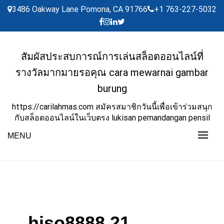
Skip
3486 Oakway Lane Pomona, CA 91766
+1 763-227-5032
to
content
สัมผัสประสบการณ์การเล่นสล็อตออนไลน์ที่
รางวัลมากมายรอคุณ cara mewarnai gambar
burung
https://carilahmas.com สมัครสมาชิกวันนี้เพื่อเข้าร่วมสนุก
กับสล็อตออนไลน์ในเว็บตรง lukisan pemandangan pensil
MENU
hiso8888 21