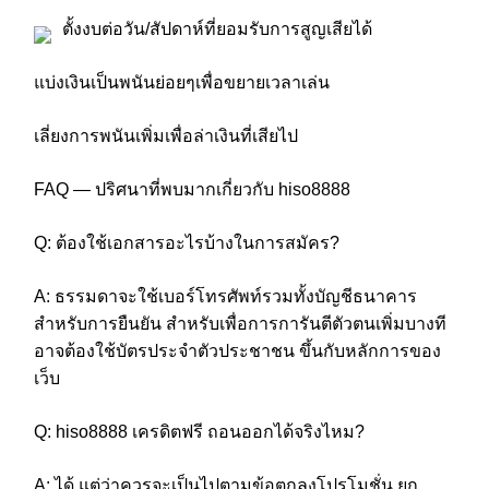
ตั้งงบต่อวัน/สัปดาห์ที่ยอมรับการสูญเสียได้
แบ่งเงินเป็นพนันย่อยๆเพื่อขยายเวลาเล่น
เลี่ยงการพนันเพิ่มเพื่อล่าเงินที่เสียไป
FAQ — ปริศนาที่พบมากเกี่ยวกับ hiso8888
Q: ต้องใช้เอกสารอะไรบ้างในการสมัคร?
A: ธรรมดาจะใช้เบอร์โทรศัพท์รวมทั้งบัญชีธนาคาร
สำหรับการยืนยัน สำหรับเพื่อการการันตีตัวตนเพิ่มบางที
อาจต้องใช้บัตรประจำตัวประชาชน ขึ้นกับหลักการของ
เว็บ
Q: hiso8888 เครดิตฟรี ถอนออกได้จริงไหม?
A: ได้ แต่ว่าควรจะเป็นไปตามข้อตกลงโปรโมชั่น ยก