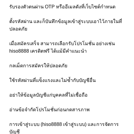
รับรองตัวตนผ่าน OTP หรืออีเมลดังที่เว็บไซต์กำหนด
ตั้งรหัสผ่าน และก็บันทึกข้อมูลเข้าสู่ระบบเอาไว้ภายในที่
ปลอดภัย
เมื่อสมัครเสร็จ สามารถเลือกรับโปรโมชั่น อย่างเช่น
hiso8888 เครดิตฟรี ได้แม้มีคำแนะนำ
กลเม็ดการสมัครให้ปลอดภัย
ใช้รหัสผ่านที่แข็งแรงและไม่ซ้ำกับบัญชีอื่น
อย่าให้ข้อมูลบัญชีแก่บุคคลที่ไม่เชื่อถือ
อ่านข้อจำกัดโปรโมชั่นก่อนกดสารภาพ
การเข้าสู่ระบบ (hiso8888 เข้าสู่ระบบ) และการจัดการ
บัญชี