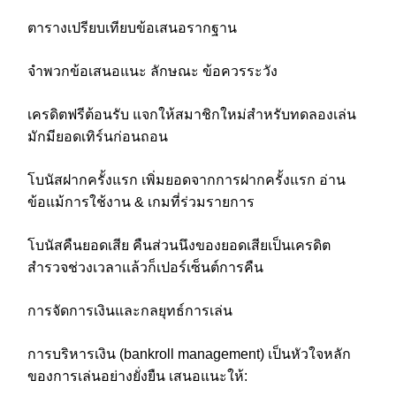
ตารางเปรียบเทียบข้อเสนอรากฐาน
จำพวกข้อเสนอแนะ ลักษณะ ข้อควรระวัง
เครดิตฟรีต้อนรับ แจกให้สมาชิกใหม่สำหรับทดลองเล่น
มักมียอดเทิร์นก่อนถอน
โบนัสฝากครั้งแรก เพิ่มยอดจากการฝากครั้งแรก อ่าน
ข้อแม้การใช้งาน & เกมที่ร่วมรายการ
โบนัสคืนยอดเสีย คืนส่วนนึงของยอดเสียเป็นเครดิต
สำรวจช่วงเวลาแล้วก็เปอร์เซ็นต์การคืน
การจัดการเงินและกลยุทธ์การเล่น
การบริหารเงิน (bankroll management) เป็นหัวใจหลัก
ของการเล่นอย่างยั่งยืน เสนอแนะให้: