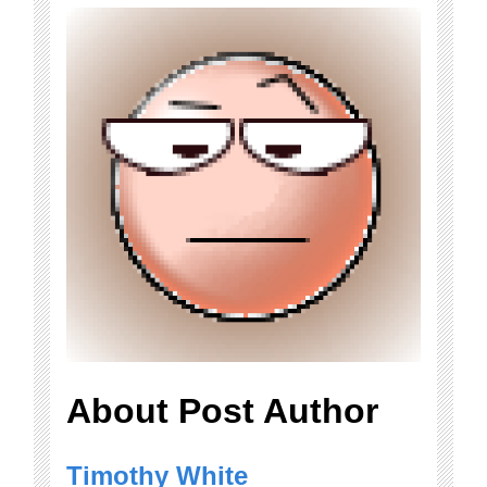
About Post Author
Timothy White