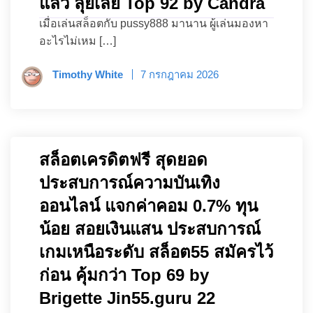
แล้ว ลุยเลย Top 92 by Candra
เมื่อเล่นสล็อตกับ pussy888 มานาน ผู้เล่นมองหา
อะไรไม่เหม […]
Timothy White
7 กรกฎาคม 2026
สล็อตเครดิตฟรี สุดยอด
ประสบการณ์ความบันเทิง
ออนไลน์ แจกค่าคอม 0.7% ทุน
น้อย สอยเงินแสน ประสบการณ์
เกมเหนือระดับ สล็อต55 สมัครไว้
ก่อน คุ้มกว่า Top 69 by
Brigette Jin55.guru 22