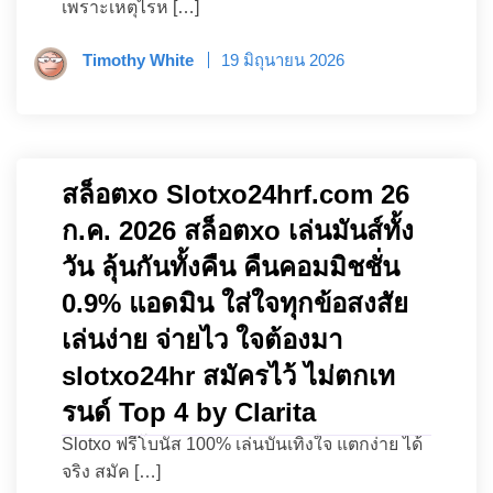
เพราะเหตุไรห […]
Timothy White
19 มิถุนายน 2026
สล็อตxo Slotxo24hrf.com 26
ก.ค. 2026 สล็อตxo เล่นมันส์ทั้ง
วัน ลุ้นกันทั้งคืน คืนคอมมิชชั่น
0.9% แอดมิน ใส่ใจทุกข้อสงสัย
เล่นง่าย จ่ายไว ใจต้องมา
slotxo24hr สมัครไว้ ไม่ตกเท
รนด์ Top 4 by Clarita
Slotxo ฟรีโบนัส 100% เล่นบันเทิงใจ แตกง่าย ได้
จริง สมัค […]