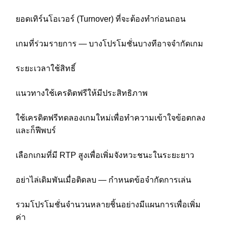
ยอดเทิร์นโอเวอร์ (Turnover) ที่จะต้องทำก่อนถอน
เกมที่ร่วมรายการ — บางโปรโมชั่นบางทีอาจจำกัดเกม
ระยะเวลาใช้สิทธิ์
แนวทางใช้เครดิตฟรีให้มีประสิทธิภาพ
ใช้เครดิตฟรีทดลองเกมใหม่เพื่อทำความเข้าใจข้อตกลง
และก็ฟีพบร์
เลือกเกมที่มี RTP สูงเพื่อเพิ่มจังหวะชนะในระยะยาว
อย่าไล่เดิมพันเมื่อติดลบ — กำหนดข้อจำกัดการเล่น
รวมโปรโมชั่นจำนวนหลายชิ้นอย่างมีแผนการเพื่อเพิ่ม
ค่า