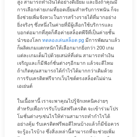
สูง สามารถทำเงินได้อย่างดีเยี่ยม และยิ่งถ้าคุณมี
การเลือกค่ายเกมที่ยอดเยี่ยมสำหรับการพนัน ก็จะ
ยิ่งช่วยเพิ่มจังหวะในการสร้างรายได้ที่มากอย่าง
ยิ่งจริงๆ ซึ่งหนึ่งในค่ายที่มีผู้เลือกใช้บริการและ
บอกต่อมากที่สุดก็คือค่ายสล็อตพีจีที่เป็นค่ายชั้น
นำของโลก
ทดลองเล่นสล็อต pg
มีการพัฒนาแล้ว
ก็ผลิตเกมแตกหนักให้เลือกมากยิ่งกว่า 200 เกม
แต่ละเกมเต็มไปด้วยเสน่ห์ที่เด่น สามารถทำเงิน
เจริญและก็มีฟังก์ชั่นต่างๆอีกมาก แล้วจะดีไหม
ถ้าเกิดคุณสามารถได้กำไรได้มากกว่าเดิมด้วย
การรับเครดิตฟรีจากเว็บไซต์ตรงสล็อตไม่ผ่าน
เอเย่นต์
ในเนื้อหานี้ เราจะพาคุณไปรู้จักเทคนิคง่ายๆ
สำหรับเพื่อการรับโบนัสฟรีเครดิต จะเข้าร่วมโปร
โมชั่นต่างๆเช่นไรให้ท่านสามารถทำกำไรได้
อย่างคุ้ม รับเครดิตฟรีพอดีไหนบ้างแล้วก็มีข้อควร
จะรู้อะไรบ้าง ซึ่งสิ่งเหล่านี้สามารถที่จะช่วยเพิ่ม