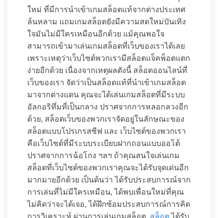
ใหม่ ที่มีการนำเข้าเกมสล็อตแท้จากต่างประเทศ
ล้นหลาม แถมเกมสล็อตยังมีความสดใหม่บันเทิง
ใจมันไม่มีใครเหมือนอีกด้วย แม้คุณพอใจ
สามารถเข้ามาเล่นเกมสล็อตที่เว็บของเราได้เลย
เพราะเหตุว่าเว็บไซต์พวกเรามีสล็อตแจ็คพ็อตแตก
ง่ายอีกด้วย เนื่องจากเหตุผลดังนี้ สล็อตออนไลน์ที่
เว็บของเรา จัดว่าเป็นสล็อตแท้ที่นำเข้าเกมสล็อต
มาจากต่างแดน คุณจะได้เล่นเกมสล็อตที่มีระบบ
อัลกอริทึ่มที่เป็นกลาง ปราศจากการหลอกลวงอีก
ด้วย, สล็อตเว็บของพวกเราจัดอยู่ในลักษณะของ
สล็อตแบบโปรเกรสซีฟ และ เว็บไซต์ของพวกเรา
คือเว็บไซต์ที่มีระบบระเบียบฝากถอนแบบออโต้
ปราศจากการฉ้อโกง ฯลฯ ถ้าคุณสนใจเล่นเกม
สล็อตที่เว็บไซต์ของพวกเราคุณจะได้รับจุดเด่นอีก
มากมายอีกด้วย เป็นต้นว่า ได้รับประสบการณ์จาก
การเล่นที่ไม่มีใครเหมือน, ได้พบเพื่อนใหม่ที่คุณ
ไม่คิดว่าจะได้เจอ, ได้ฝึกซ้อมประสบการณ์การคิด
การวิเคราะห์ ผ่านการเล่นเกมสล็อต,
สล็อต
ได้รับ