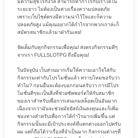
มีความสุขไร้กังวล สามารถทำกำไรกับเราได้ใน
ระยะยาว ไม่ต้องเป็นห่วงเรื่องความปลอดภัย
เพราะเว็บไซต์ตรงมีความน่าไว้ใจและก็ความ
ปลอดภัยสูง แม้คุณอยากได้กำไรจากพวกเราล่ะก็
สมัครสมาชิกแล้วมาฝ่ากันเลย!
จัดเต็มกับทุกกิจกรรมเพื่อคุณ! ส่งตรงกิจกรรมดีๆ
จากเรา FULLSLOTPG ถึงมือคุณ!
ในปัจจุบัน เว็บส่วนมากเริ่มให้ความเอาใจใส่กับ
กิจกรรมเท่ากับโปรโมชั่นแล้ว ทราบไหมขอรับว่า
ทำไม? ก่อนอื่นจะต้องบอกก่อนครับว่า การมีโปร
โมชั่นดีๆจะเป็นสิ่งที่ช่วยซัพพอร์ตให้กับสมาชิก
ของเราสำหรับเพื่อการเล่นเกมสล็อตเป็นอันมาก
เนื่องจากว่ามันจะช่วยมัธยัสถ์เงินลงทุนและก็เพิ่ม
ช่องทางสำหรับเพื่อการได้กำไรมากเพิ่มขึ้น แต่
กิจกรรมนั้นจะมีเป้าประสงค์ที่แตกต่างออกไปครับ
ผม แต่ก็ถือได้ว่าเรื่องที่จำเป็นมาก กิจกรรมต่างๆที่