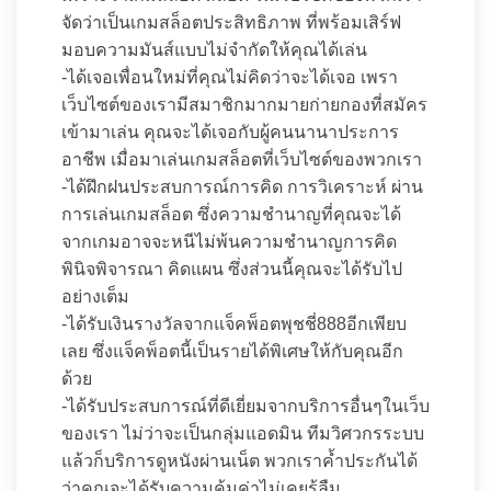
จัดว่าเป็นเกมสล็อตประสิทธิภาพ ที่พร้อมเสิร์ฟ
มอบความมันส์แบบไม่จำกัดให้คุณได้เล่น
-ได้เจอเพื่อนใหม่ที่คุณไม่คิดว่าจะได้เจอ เพรา
เว็บไซต์ของเรามีสมาชิกมากมายก่ายกองที่สมัคร
เข้ามาเล่น คุณจะได้เจอกับผู้คนนานาประการ
อาชีพ เมื่อมาเล่นเกมสล็อตที่เว็บไซต์ของพวกเรา
-ได้ฝึกฝนประสบการณ์การคิด การวิเคราะห์ ผ่าน
การเล่นเกมสล็อต ซึ่งความชำนาญที่คุณจะได้
จากเกมอาจจะหนีไม่พ้นความชำนาญการคิด
พินิจพิจารณา คิดแผน ซึ่งส่วนนี้คุณจะได้รับไป
อย่างเต็ม
-ได้รับเงินรางวัลจากแจ็คพ็อตพุชชี่888อีกเพียบ
เลย ซึ่งแจ็คพ็อตนี้เป็นรายได้พิเศษให้กับคุณอีก
ด้วย
-ได้รับประสบการณ์ที่ดีเยี่ยมจากบริการอื่นๆในเว็บ
ของเรา ไม่ว่าจะเป็นกลุ่มแอดมิน ทีมวิศวกรระบบ
แล้วก็บริการดูหนังผ่านเน็ต พวกเราค้ำประกันได้
ว่าคุณจะได้รับความคุ้มค่าไม่เคยรู้ลืม