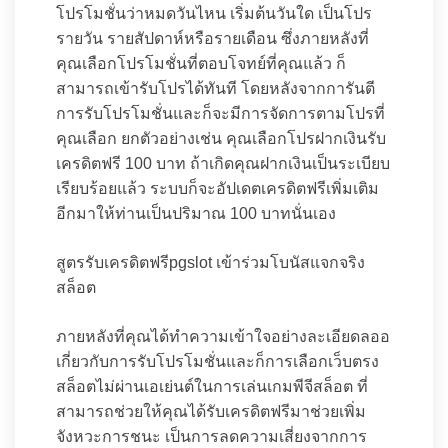
โปรโมชั่นว่าหมดวันไหน เริ่มต้นวันใด เป็นโปร
รายวัน รายสัปดาห์หรือรายเดือน ซึ่งภายหลังที่
คุณเลือกโปรโมชั่นที่ตอบโจทย์ที่คุณแล้ว ก็
สามารถเข้ารับโปรได้ทันที โดยหลังจากการันตี
การรับโปรโมชั่นและก็จะมีการจัดการตามโปรที่
คุณเลือก ยกตัวอย่างเช่น คุณเลือกโปรฝากเงินรับ
เครดิตฟรี 100 บาท ถ้าเกิดคุณฝากเงินเป็นระเบียบ
เรียบร้อยแล้ว ระบบก็จะอัปเดตเครดิตฟรีเพิ่มเติม
อีกมาให้ท่านเป็นปริมาณ 100 บาทนั่นเอง
สูตรรับเครดิตฟรีpgslot เข้าร่วมโบนัสแจกจริง
สล็อต
ภายหลังที่คุณได้ทำความเข้าใจอย่างละเอียดลออ
เกี่ยวกับการรับโปรโมชั่นและก็การเลือกเว็บตรง
สล็อตไม่ผ่านเอเย่นต์ในการเล่นเกมพีจีสล็อต ที่
สามารถช่วยให้คุณได้รับเครดิตฟรีมาช่วยเพิ่ม
จังหวะการชนะ เป็นการลดความเสี่ยงจากการ