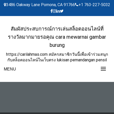
Skip
3486 Oakway Lane Pomona, CA 91766
+1 763-227-5032
to
content
สัมผัสประสบการณ์การเล่นสล็อตออนไลน์ที่
รางวัลมากมายรอคุณ cara mewarnai gambar
burung
https://carilahmas.com สมัครสมาชิกวันนี้เพื่อเข้าร่วมสนุก
กับสล็อตออนไลน์ในเว็บตรง lukisan pemandangan pensil
MENU