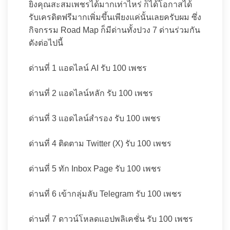
ยิ่งคุณสะสมเพชรได้มากเท่าไหร่ ก็ได้โอกาสได้
รับเครดิตฟรีมากเพิ่มขึ้นเพียงแค่นั้นเลยครับผม ซึ่ง
กิจกรรม Road Map ก็มีด่านทั้งปวง 7 ด่านร่วมกัน
ดังต่อไปนี้
ด่านที่ 1 แอดไลน์ AI รับ 100 เพชร
ด่านที่ 2 แอดไลน์หลัก รับ 100 เพชร
ด่านที่ 3 แอดไลน์สำรอง รับ 100 เพชร
ด่านที่ 4 ติดตาม Twitter (X) รับ 100 เพชร
ด่านที่ 5 ทัก Inbox Page รับ 100 เพชร
ด่านที่ 6 เข้ากลุ่มลับ Telegram รับ 100 เพชร
ด่านที่ 7 ดาวน์โหลดแอปพลิเคชั่น รับ 100 เพชร