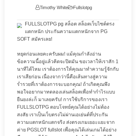
Timothy White
Fullslotpg
FULLSLOTPG pg สล็อต สล็อตเว็บไซต์ตรง
แตกหนัก ประกันความแตกหนักจาก PG
SOFT สมัครเลย!
หยุดก่อนเลยคะครับผม! แม้คุณกำลังอ่าน
ข้อความนี้อยู่แล้วคิดจะปิดมัน ขอเวลาให้เราสัก 1
นาทีได้ไหม เราต้องการให้คุณมาทำความรู้จักกับ
เราเสียก่อน เนื่องจากว่านี่คือเส้นทางสู่ความ
ร่ำรวยที่เราต้องการจะบอกคุณ! ถ้าเกิดคุณพึง
พอใจอยากมาทดลองเล่นสล็อตเพื่อทำกำไรแบบ
ยืนยงล่ะก็ มาเลยครับ! การใช้บริการของเรา
FULLSLOTPG ตอบโจทย์คุณได้อย่างไม่ต้อง
สงสัย เราเป็นเว็บตรงไม่ผ่านเอเย่นต์ที่ประกัน
ความแตกหนักแตกจริง ส่งตรงเกมเยอะแยะจาก
ค่าย PGSLOT fullslot เพื่อคุณได้เล่นเกมได้อย่าง