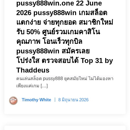
pussy888win.one 22 June
2026 pussy888win เกมสล็อต
แตกง่าย จ่ายทุกยอด สมาชิกใหม่
รับ 50% ศูนย์รวมเกมคาสิโน
คุณภาพ โอนเร็วทุกบิล
pussy888win สมัครเลย
โปร่งใส ตรวจสอบได้ Top 31 by
Thaddeus
คนเล่นสล็อต pussy888 ยุคสมัยใหม่ ไม่ได้มองหา
เพียงแค่เกม […]
Timothy White
8 มิถุนายน 2026