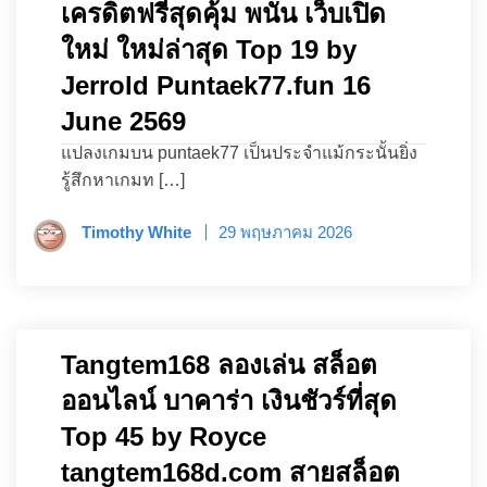
เครดิตฟรีสุดคุ้ม พนัน เว็บเปิด
ใหม่ ใหม่ล่าสุด Top 19 by
Jerrold Puntaek77.fun 16
June 2569
แปลงเกมบน puntaek77 เป็นประจำแม้กระนั้นยิ่ง
รู้สึกหาเกมท […]
Timothy White
29 พฤษภาคม 2026
Tangtem168 ลองเล่น สล็อต
ออนไลน์ บาคาร่า เงินชัวร์ที่สุด
Top 45 by Royce
tangtem168d.com สายสล็อต