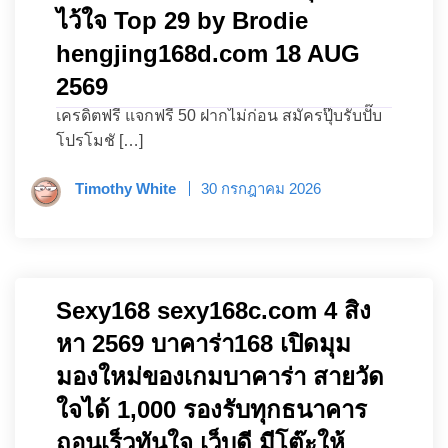
ไว้ใจ Top 29 by Brodie
hengjing168d.com 18 AUG
2569
เครดิตฟรี แจกฟรี 50 ฝากไม่ก่อน สมัครปุ๊บรับปั๊บ
โปรโมชั […]
Timothy White
30 กรกฎาคม 2026
Sexy168 sexy168c.com 4 สิง
หา 2569 บาคาร่า168 เปิดมุม
มองใหม่ของเกมบาคาร่า สายวัด
ใจได้ 1,000 รองรับทุกธนาคาร
ถอนเร็วทันใจ เว็บดี มีโต๊ะให้