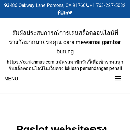
Skip
3486 Oakway Lane Pomona, CA 91766
+1 763-227-5032
to
content
สัมผัสประสบการณ์การเล่นสล็อตออนไลน์ที่
รางวัลมากมายรอคุณ cara mewarnai gambar
burung
https://carilahmas.com สมัครสมาชิกวันนี้เพื่อเข้าร่วมสนุก
กับสล็อตออนไลน์ในเว็บตรง lukisan pemandangan pensil
MENU
Pgslot websiteตรง