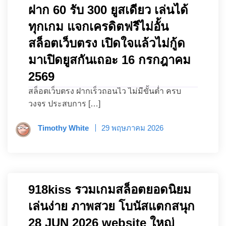
ฝาก 60 รับ 300 ยูสเดียว เล่นได้
ทุกเกม แจกเครดิตฟรีไม่อั้น
สล็อตเว็บตรง เปิดใจแล้วไม่กู้ด
มาเปิดยูสกันเถอะ 16 กรกฎาคม
2569
สล็อตเว็บตรง ฝากเร็วถอนไว ไม่มีขั้นต่ำ ครบ
วงจร ประสบการ […]
Timothy White
29 พฤษภาคม 2026
918kiss รวมเกมสล็อตยอดนิยม
เล่นง่าย ภาพสวย โบนัสแตกสนุก
28 JUN 2026 website ใหญ่