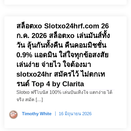
สล็อตxo Slotxo24hrf.com 26
ก.ค. 2026 สล็อตxo เล่นมันส์ทั้ง
วัน ลุ้นกันทั้งคืน คืนคอมมิชชั่น
0.9% แอดมิน ใส่ใจทุกข้อสงสัย
เล่นง่าย จ่ายไว ใจต้องมา
slotxo24hr สมัครไว้ ไม่ตกเท
รนด์ Top 4 by Clarita
Slotxo ฟรีโบนัส 100% เล่นบันเทิงใจ แตกง่าย ได้
จริง สมัค […]
Timothy White
16 มิถุนายน 2026