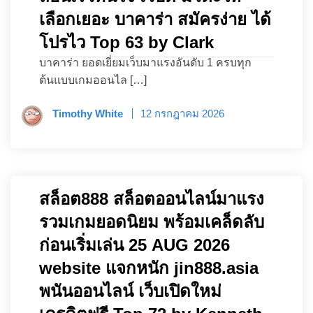
เลือกเยอะ บาคาร่า สมัครง่าย ได้
โปรไว Top 63 by Clark
บาคาร่า ยอดเยี่ยมเว็บมาแรงอันดับ 1 ครบทุก
ต้นแบบเกมออนไล […]
Timothy White
12 กรกฎาคม 2026
สล็อต888 สล็อตออนไลน์มาแรง
รวมเกมยอดนิยม พร้อมเคล็ดลับ
ก่อนเริ่มเล่น 25 AUG 2026
website แจกหนัก jin888.asia
พนันออนไลน์ เว็บเปิดใหม่