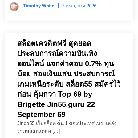
Timothy White
7 กรกฎาคม 2026
สล็อตเครดิตฟรี สุดยอด
ประสบการณ์ความบันเทิง
ออนไลน์ แจกค่าคอม 0.7% ทุน
น้อย สอยเงินแสน ประสบการณ์
เกมเหนือระดับ สล็อต55 สมัครไว้
ก่อน คุ้มกว่า Top 69 by
Brigette Jin55.guru 22
September 69
Jinda55 เว็บสล็อต ชั้น 1 ของประเทศไทย แหล่ง
รวมสล็อตแตกห […]