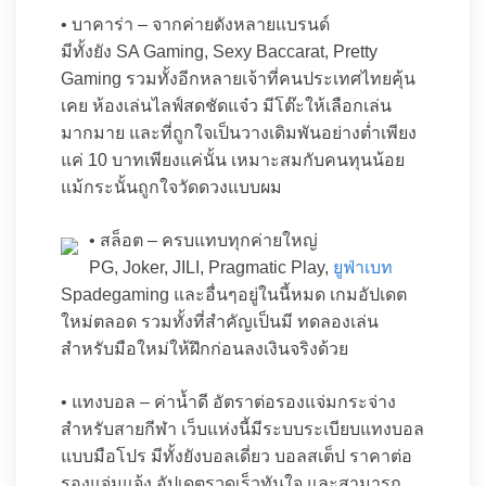
• บาคาร่า – จากค่ายดังหลายแบรนด์
มีทั้งยัง SA Gaming, Sexy Baccarat, Pretty
Gaming รวมทั้งอีกหลายเจ้าที่คนประเทศไทยคุ้น
เคย ห้องเล่นไลฟ์สดชัดแจ๋ว มีโต๊ะให้เลือกเล่น
มากมาย และที่ถูกใจเป็นวางเดิมพันอย่างต่ำเพียง
แค่ 10 บาทเพียงแค่นั้น เหมาะสมกับคนทุนน้อย
แม้กระนั้นถูกใจวัดดวงแบบผม
• สล็อต – ครบแทบทุกค่ายใหญ่
PG, Joker, JILI, Pragmatic Play,
ยูฟ่าเบท
Spadegaming และอื่นๆอยู่ในนี้หมด เกมอัปเดต
ใหม่ตลอด รวมทั้งที่สำคัญเป็นมี ทดลองเล่น
สำหรับมือใหม่ให้ฝึกก่อนลงเงินจริงด้วย
• แทงบอล – ค่าน้ำดี อัตราต่อรองแจ่มกระจ่าง
สำหรับสายกีฬา เว็บแห่งนี้มีระบบระเบียบแทงบอล
แบบมือโปร มีทั้งยังบอลเดี่ยว บอลสเต็ป ราคาต่อ
รองแจ่มแจ้ง อัปเดตรวดเร็วทันใจ และสามารถ