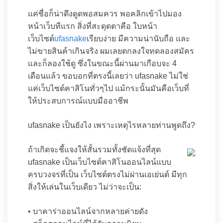
แค่ชื่อก็น่าดึงดูดพอสมควร พอคลิกเข้าไปมอง
หน้าเว็บทีแรก สิ่งที่สะดุดตาคือ ใบหน้า
เว็บไซต์
ufasnake
เรียบง่าย มีความน่านับถือ และ
ไม่ขายสินค้าเกินจริง ผมเลยตกลงใจทดลองสมัคร
และก็ลองใช้ดู ซึ่งในขณะนี้ผ่านมาเกือบจะ 4
เดือนแล้ว ขอบอกที่ตรงนี้เลยว่า ufasnake ไม่ใช่
แค่เว็บไซต์คาสิโนทั่วๆไป แม้กระนั้นมันคือเว็บที่
ให้ประสบการณ์แบบมืออาชีพ
ufasnake เป็นยังไง เพราะเหตุไรหลายท่านพูดถึง?
ถ้าเกิดจะชี้แจงให้สั้นรวมทั้งชัดแจ้งที่สุด
ufasnake เป็นเว็บไซต์คาสิโนออนไลน์แบบ
ครบวงจรที่เป็น เว็บไซต์ตรงไม่ผ่านเอเย่นต์ มีทุก
สิ่งให้เล่นในเว็บเดียว ไม่ว่าจะเป็น:
• บาคาร่าออนไลน์จากหลายค่ายดัง