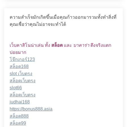
ความสำเร็จมักเกิดขึ้นเมื่อคุณก้าวออกมารวมทั้งทำสิ่งที่
คุณเชื่อว่าคุณไม่อาจจะทำได้
เว็บคาสิโนน่าเล่น ทั้ง
สล็อต
และ
บาคาร่า
ตึงจริงแตก
บ่อยมาก
โจ๊กเกอร์123
สล็อต168
slot เว็บตรง
สล็อตเว็บตรง
slot66
สล็อตเว็บตรง
judhai168
https://bonus888.asia
สล็อต888
สล็อต99