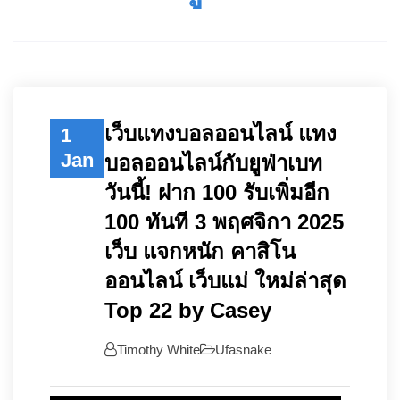
เว็บแทงบอลออนไลน์ แทง
1
Jan
บอลออนไลน์กับยูฟ่าเบท
วันนี้! ฝาก 100 รับเพิ่มอีก
100 ทันที 3 พฤศจิกา 2025
เว็บ แจกหนัก คาสิโน
ออนไลน์ เว็บแม่ ใหม่ล่าสุด
Top 22 by Casey
Timothy White
Ufasnake