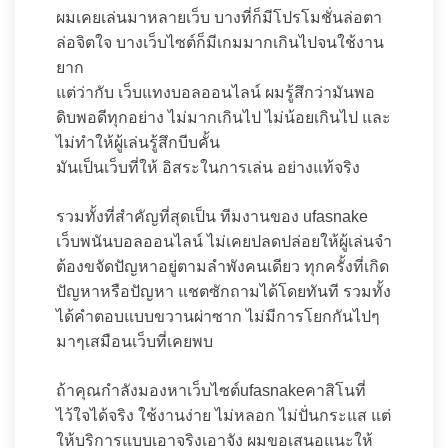
ผมเคยเล่นมาหลายเว็บ บางที่ก็มีโปรโมชั่นล่อตา
ล่อจิตใจ บางเว็บไซต์ก็มีเกมมากเกินไปจนใช้งาน
ยาก
แต่ว่ากับ เว็บแทงบอลออนไลน์ ผมรู้สึกว่ามันพอ
ดิบพอดีทุกอย่าง ไม่มากเกินไป ไม่น้อยเกินไป และ
ไม่ทำให้ผู้เล่นรู้สึกบีบคั้น
มันเป็นเว็บที่ให้ อิสระในการเล่น อย่างแท้จริง
รวมทั้งที่สำคัญที่สุดเป็น ทีมงานของ ufasnake
เว็บพนันบอลออนไลน์ ไม่เคยปลดปล่อยให้ผู้เล่นจำ
ต้องขจัดปัญหาอยู่ตามลำพังคนเดียว ทุกครั้งที่เกิด
ปัญหาหรือปัญหา แชตซักถามได้โดยทันที รวมทั้ง
ได้คำตอบแบบขวานผ่าซาก ไม่มีการโยกกันไปๆ
มาๆเสมือนเว็บที่เคยพบ
ถ้าคุณกำลังมองหาเว็บไซต์ufasnakeคาสิโนที่
ไว้ใจได้จริง ใช้งานง่าย ไม่หลอก ไม่ปั่นกระแส แต่
ให้บริการแบบเอาจริงเอาจัง ผมขอเสนอแนะให้