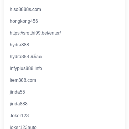
hiso8888s.com
hongkong456
https://sretthi99.bet/enter/
hydra888
hydra888 สล็อต
infyplus888.info
item388.com
jinda55
jinda888
Joker123
joker123auto