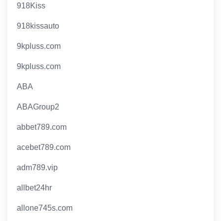
918Kiss
918kissauto
9kpluss.com
9kpluss.com
ABA
ABAGroup2
abbet789.com
acebet789.com
adm789.vip
allbet24hr
allone745s.com