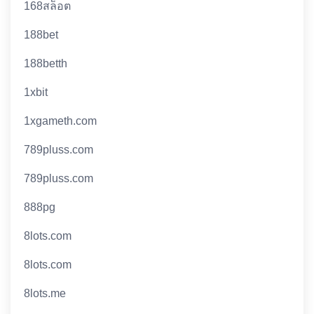
168สล็อต
188bet
188betth
1xbit
1xgameth.com
789pluss.com
789pluss.com
888pg
8lots.com
8lots.com
8lots.me