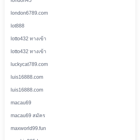
london45
london6789.com
lot888
lotto432 ทางเข้า
lotto432 ทางเข้า
luckycat789.com
luis16888.com
luis16888.com
macau69
macau69 สมัคร
maxworld99.fun