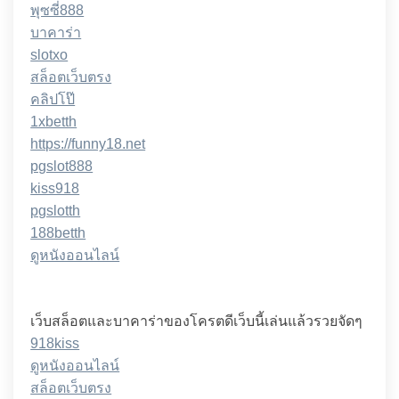
พุซซี่888
บาคาร่า
slotxo
สล็อตเว็บตรง
คลิปโป๊
1xbetth
https://funny18.net
pgslot888
kiss918
pgslotth
188betth
ดูหนังออนไลน์
เว็บสล็อตและบาคาร่าของโครตดีเว็บนี้เล่นแล้วรวยจัดๆ
918kiss
ดูหนังออนไลน์
สล็อตเว็บตรง