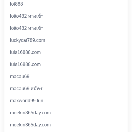
lot888
lotto432 ทางเข้า
lotto432 ทางเข้า
luckycat789.com
luis16888.com
luis16888.com
macau69
macau69 สมัคร
maxworld99.fun
meekin365day.com
meekin365day.com