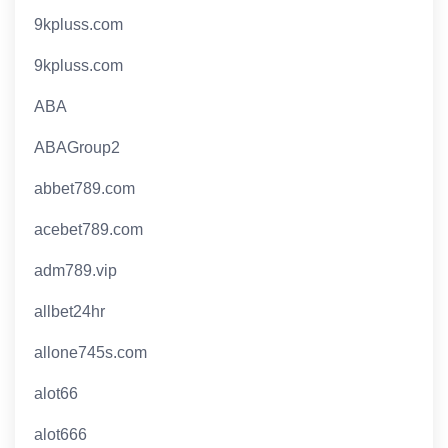
9kpluss.com
9kpluss.com
ABA
ABAGroup2
abbet789.com
acebet789.com
adm789.vip
allbet24hr
allone745s.com
alot66
alot666