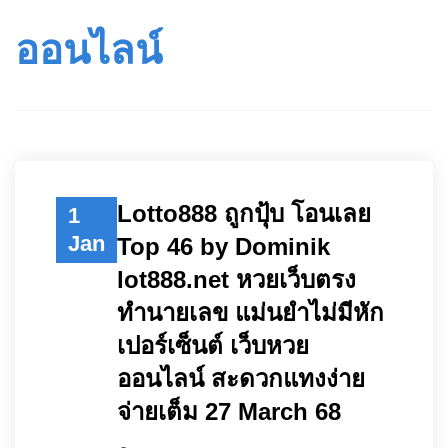
ออนไลน์
Lotto888 ถูกปุ้บ โอนเลย
1
Jan
Top 46 by Dominik
lot888.net หวยเว็บตรง
ทำนายเลข แม่นยำไม่มีหัก
เปอร์เซ็นต์ เว็บหวย
ออนไลน์ สะดวกแทงง่าย
จ่ายเต็ม 27 March 68