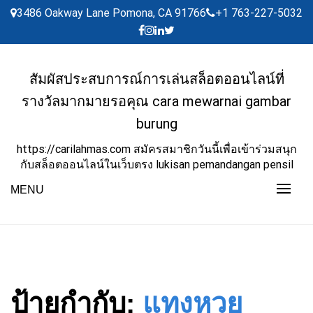
Skip
3486 Oakway Lane Pomona, CA 91766
+1 763-227-5032
to
content
สัมผัสประสบการณ์การเล่นสล็อตออนไลน์ที่
รางวัลมากมายรอคุณ cara mewarnai gambar
burung
https://carilahmas.com สมัครสมาชิกวันนี้เพื่อเข้าร่วมสนุก
กับสล็อตออนไลน์ในเว็บตรง lukisan pemandangan pensil
MENU
ป้ายกำกับ:
แทงหวย