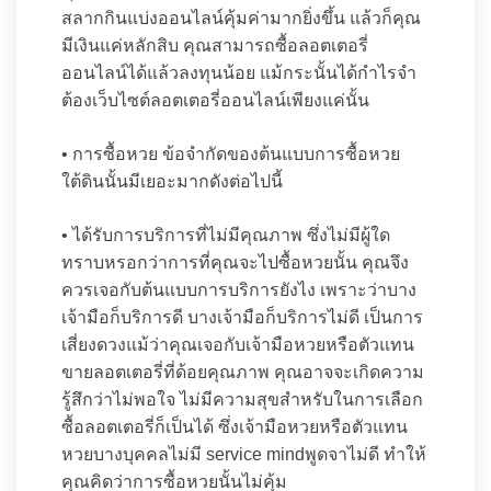
สลากกินแบ่งออนไลน์คุ้มค่ามากยิ่งขึ้น แล้วก็คุณ
มีเงินแค่หลักสิบ คุณสามารถซื้อลอตเตอรี่
ออนไลน์ได้แล้วลงทุนน้อย แม้กระนั้นได้กำไรจำ
ต้องเว็บไซต์ลอตเตอรี่ออนไลน์เพียงแค่นั้น
• การซื้อหวย ข้อจำกัดของต้นแบบการซื้อหวย
ใต้ดินนั้นมีเยอะมากดังต่อไปนี้
• ได้รับการบริการที่ไม่มีคุณภาพ ซึ่งไม่มีผู้ใด
ทราบหรอกว่าการที่คุณจะไปซื้อหวยนั้น คุณจึง
ควรเจอกับต้นแบบการบริการยังไง เพราะว่าบาง
เจ้ามือก็บริการดี บางเจ้ามือก็บริการไม่ดี เป็นการ
เสี่ยงดวงแม้ว่าคุณเจอกับเจ้ามือหวยหรือตัวแทน
ขายลอตเตอรี่ที่ด้อยคุณภาพ คุณอาจจะเกิดความ
รู้สึกว่าไม่พอใจ ไม่มีความสุขสำหรับในการเลือก
ซื้อลอตเตอรี่ก็เป็นได้ ซึ่งเจ้ามือหวยหรือตัวแทน
หวยบางบุคคลไม่มี service mindพูดจาไม่ดี ทำให้
คุณคิดว่าการซื้อหวยนั้นไม่คุ้ม