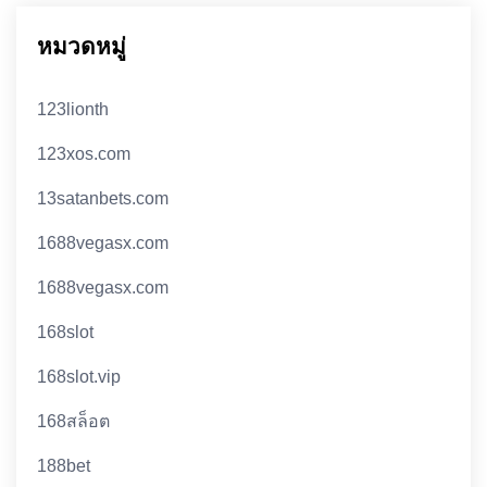
หมวดหมู่
123lionth
123xos.com
13satanbets.com
1688vegasx.com
1688vegasx.com
168slot
168slot.vip
168สล็อต
188bet