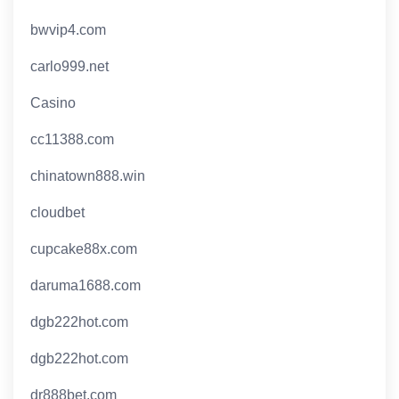
bwvip4.com
carlo999.net
Casino
cc11388.com
chinatown888.win
cloudbet
cupcake88x.com
daruma1688.com
dgb222hot.com
dgb222hot.com
dr888bet.com