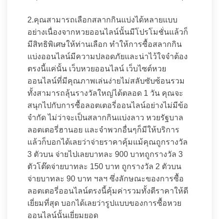
2.คุณสามารถเลือกสลากกินแบ่งได้หลายแบบ
อย่างเนื่องจากหวยออนไลน์นั้นมีโปรโมชั่นแล้วก็
มีสิทธิพิเศษให้ท่านเลือก ทำให้การซื้อสลากกิน
แบ่งออนไลน์มีความปลอดภัยและน่าไว้ใจจำต้อง
ตรงนี้แค่นั้น เว็บหวยออนไลน์ เว็บไซต์หวย
ออนไลน์ที่มีคุณภาพเล่นง่ายไม่สลับซับซ้อนรวม
ทั้งสามารถลุ้นรางวัลใหญ่ได้ตลอด 1 วัน คุณจะ
สนุกไปกับการซื้อลอตเตอรี่ออนไลน์อย่างไม่มีข้อ
จำกัด ไม่ว่าจะเป็นสลากกินแบ่งลาว หวยรัฐบาล
ลอตเตอรี่ฮานอย และจำพวกอื่นๆก็มีให้บริการ
แล้วก็บอกได้เลยว่าจ่ายราคาคุ้มแม้คุณถูกรางวัล
3 ตัวบน จ่ายไปเลยบาทละ 900 บาทถูกรางวัล 3
ตัวโต๊ดจ่ายบาทละ 150 บาท ถูกรางวัล 2 ตัวบน
จ่ายบาทละ 90 บาท ฯลฯ ซึ่งลักษณะของการซื้อ
ลอตเตอรี่ออนไลน์ตรงนี้คุ้มค่ารวมทั้งตีราคาให้ดี
เยี่ยมที่สุด บอกได้เลยว่ารูปแบบของการซื้อหวย
ออนไลน์นั้นเยี่ยมยอด