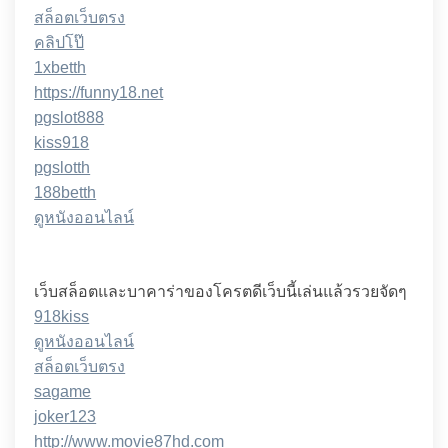
สล็อตเว็บตรง
คลิปโป๊
1xbetth
https://funny18.net
pgslot888
kiss918
pgslotth
188betth
ดูหนังออนไลน์
เว็บสล็อตและบาคาร่าของโครตดีเว็บนี้เล่นแล้วรวยจัดๆ
918kiss
ดูหนังออนไลน์
สล็อตเว็บตรง
sagame
joker123
http://www.movie87hd.com