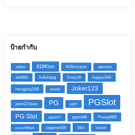
ป้ายกำกับ
918Kiss
918kissauto
188bet
allbet24hr
fullslotpg
happy168
alot666
funny18
Joker123
hengjing168
jinda55
PGSlot
PG
joker123auto
pg99
PG Slot
Pussy888
pgslot99
pgslot77
Slot
sagame168
pussy888win
slot168