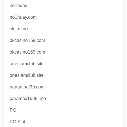
no1huay
no1huay.com
okcasino
okcasino159.com
okcasino159.com
onesiamclub.site
onesiamclub.site
pananthai99.com
paramax1688.info
PG
PG Slot