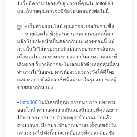
1.เว็บมีความปลอดภัยสูง การที่คุณไป lotto888
และก็หวยคุณควรจะมีข้อรอบคอบดังต่อไปนี้
• เว็บหวยออนไลน์ คุณอาจจะเจอกับการซื้อ
หวยสอดไส้ ซึ่งผู้คนจำนวนมากพบเหตุนี้มา
แล้ว ใบแปะหน้าเป็นสลากกินแบ่งงวดตอนนี้ แม้
กระนั้นใส่ไส้หวยงวดเก่าเป็นกระบวนการฉ้อฉล
เมื่อคุณไปตามหาคนขายสลากกินแบ่งตามแผงที่
เดินขาย ก็บางทีอาจจะไม่เจอแล้วซึ่งเหตุกลุ่มนี้คน
จำนวนไม่น้อยพบ ควรต้องระแวดระวังให้ดีโดย
เฉพาะอย่างยิ่งมิจฉาชีพที่แฝงมาในรูปแบบของผู้
ขายสลากกินแบ่ง
•
lotto888
ไม่มีเลขที่คุณปรารถนา การ แทงหวย
ออนไลน์ ตามแผงสลากกินแบ่งนั้นเลขที่คุณอยาก
ได้หายากมากมาย ด้วยเหตุว่าจำนวนมากแล้ว
ตามแผนจะมีขาประจำมาเหมาเลขเด็ดเลขดังใน
แต่ละงวดไป ดังนั้นก็จะเหลือเลขที่คุณเกลียดชัง