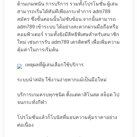
ด้านเกมพนัน การบริการ รวมทั้งโปรโมชั่น ผู้เล่น
สามารถเริ่มได้ทันทีเพียงกระทำการ adm789
สมัคร ซึ่งขั้นตอนนั้นไม่ซับซ้อน จากนั้นสามารถ
adm789 เข้าระบบ ได้อย่างสะดวกผ่านมือถือหรือ
คอมพิวเตอร์ รวมทั้งยังมีสิทธิพิเศษสำหรับสมาชิก
ใหม่ เช่นการรับ adm789 เครดิตฟรี เพื่อเพิ่มความ
คุ้มค่าในการเริ่มต้น
เหตุผลที่ผู้เล่นเลือกใช้บริการ
ระบบนำสมัย ใช้งานง่ายหากแม้เป็นมือใหม่
บริการเกมครบทุกชนิด ตั้งแต่คาสิโนสด สล็อต ไป
จนกระทั่งกีฬา
โปรโมชั่นแล้วก็โบนัสที่มอบความคุ้มราคาอย่าง
ต่อเนื่อง