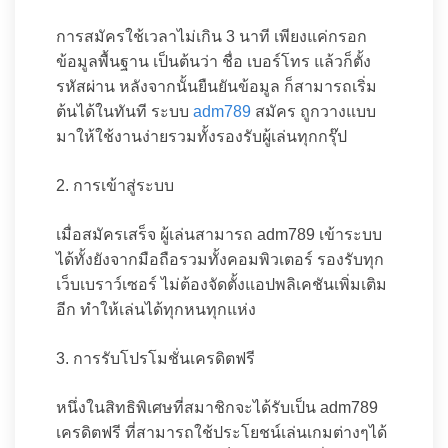
การสมัครใช้เวลาไม่เกิน 3 นาที เพียงแค่กรอก
ข้อมูลพื้นฐาน เป็นต้นว่า ชื่อ เบอร์โทร แล้วก็ตั้ง
รหัสผ่าน หลังจากนั้นยืนยันข้อมูล ก็สามารถเริ่ม
ต้นได้ในทันที ระบบ
adm789
สมัคร ถูกวางแบบ
มาให้ใช้งานง่ายรวมทั้งรองรับผู้เล่นทุกกรุ๊ป
2. การเข้าสู่ระบบ
เมื่อสมัครเสร็จ ผู้เล่นสามารถ adm789 เข้าระบบ
ได้ทั้งยังจากมือถือรวมทั้งคอมพิวเตอร์ รองรับทุก
เว็บเบราว์เซอร์ ไม่ต้องจัดตั้งแอปพลิเคชันเพิ่มเติม
อีก ทำให้เล่นได้ทุกหนทุกแห่ง
3. การรับโปรโมชั่นเครดิตฟรี
หนึ่งในสิทธิพิเศษที่สมาชิกจะได้รับเป็น adm789
เครดิตฟรี ที่สามารถใช้ประโยชน์เล่นเกมต่างๆได้