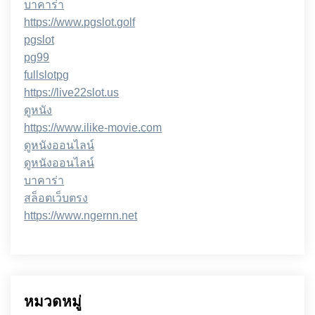
บาคาร่า
https://www.pgslot.golf
pgslot
pg99
fullslotpg
https://live22slot.us
ดูหนัง
https://www.ilike-movie.com
ดูหนังออนไลน์
ดูหนังออนไลน์
บาคาร่า
สล็อตเว็บตรง
https://www.ngernn.net
หมวดหมู่