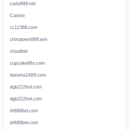
carlo999.net
Casino
cc11388.com
chinatown888.win
cloudbet
cupcake88x.com
daruma1688.com
dgb222hot.com
dgb222hot.com
dr888bet.com
dr888bet.com