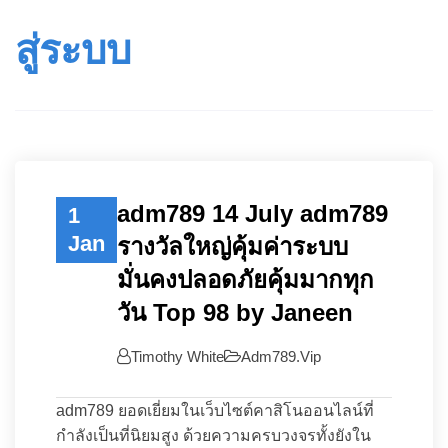
สู่ระบบ
adm789 14 July adm789
1
Jan
รางวัลใหญ่คุ้มค่าระบบ
มั่นคงปลอดภัยคุ้มมากทุก
วัน Top 98 by Janeen
Timothy White
Adm789.vip
adm789 ยอดเยี่ยมในเว็บไซต์คาสิโนออนไลน์ที่
กำลังเป็นที่นิยมสูง ด้วยความครบวงจรทั้งยังใน