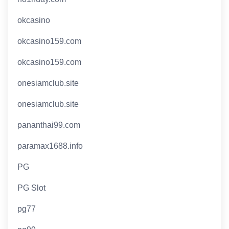
okcasino
okcasino159.com
okcasino159.com
onesiamclub.site
onesiamclub.site
pananthai99.com
paramax1688.info
PG
PG Slot
pg77