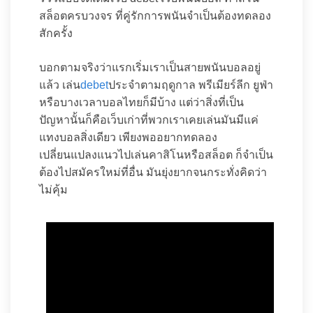
สล็อตครบวงจร ที่คู่รักการพนันจำเป็นต้องทดลอง
สักครั้ง
บอกตามจริงว่าแรกเริ่มเราเป็นสายพนันบอลอยู่
แล้ว เล่น
debet
ประจำตามฤดูกาล พรีเมียร์ลีก ยูฟ่า
หรือบางเวลาบอลไทยก็มีบ้าง แต่ว่าสิ่งที่เป็น
ปัญหานั้นก็คือเว็บเก่าที่พวกเราเคยเล่นมันมีแค่
แทงบอลสิ่งเดียว เพียงพออยากทดลอง
เปลี่ยนแปลงแนวไปเล่นคาสิโนหรือสล็อต ก็จำเป็น
ต้องไปสมัครใหม่ที่อื่น มันยุ่งยากจนกระทั่งคิดว่า
ไม่คุ้ม