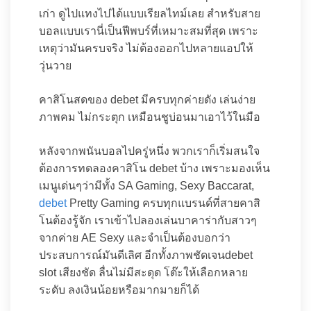
เก่า ดูไปแทงไปได้แบบเรียลไทม์เลย สำหรับสาย
บอลแบบเรานี่เป็นฟีพบร์ที่เหมาะสมที่สุด เพราะ
เหตุว่ามันครบจริง ไม่ต้องออกไปหลายแอปให้
วุ่นวาย
คาสิโนสดของ debet มีครบทุกค่ายดัง เล่นง่าย
ภาพคม ไม่กระตุก เหมือนชูบ่อนมาเอาไว้ในมือ
หลังจากพนันบอลไปครู่หนึ่ง พวกเราก็เริ่มสนใจ
ต้องการทดลองคาสิโน debet บ้าง เพราะมองเห็น
เมนูเด่นๆว่ามีทั้ง SA Gaming, Sexy Baccarat,
debet
Pretty Gaming ครบทุกแบรนด์ที่สายคาสิ
โนต้องรู้จัก เราเข้าไปลองเล่นบาคาร่ากับสาวๆ
จากค่าย AE Sexy และจำเป็นต้องบอกว่า
ประสบการณ์มันดีเลิศ อีกทั้งภาพชัดเจนdebet
slot เสียงชัด ลื่นไม่มีสะดุด โต๊ะให้เลือกหลาย
ระดับ ลงเงินน้อยหรือมากมายก็ได้