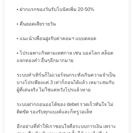
• ฝากแรกของวันรับโบนัสเพิ่ม 20-50%
• คืนยอดเสียรายวัน
• แนะนำเพื่อนฝูงรับค่าคอมฯ แบบตลอด
• โปรเฉพาะกิจตามเทศกาล เช่น บอลโลก สล็อต
แจกทองคำ อื่นๆอีกมากมาย
ระบบทำเทิร์นก็ไม่เวอร์จนกระทั่งเกินความจำเป็น
บางโปรเพียงแค่ 3 เท่าก็ถอนได้แล้ว เหมาะสมกับ
ผู้ที่เล่นจริง ไม่ใช่แค่หวังโปรแล้วหาย
ระบบฝากถอนออโต้ของ debet รวดเร็วทันใจ ไม่
ติดขัด รองรับทุกแบงค์และก็ทรูวอเล็ท
อีกอย่างที่ทำให้เราชอบใจคือระบบการเงิน เพราะ