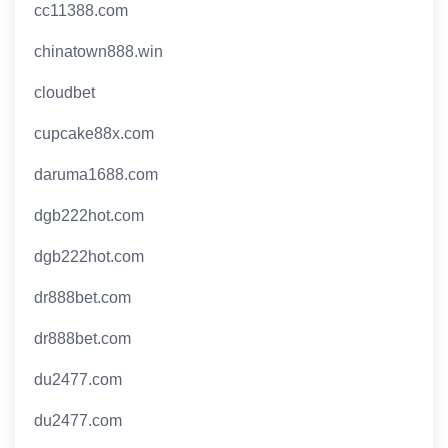
cc11388.com
chinatown888.win
cloudbet
cupcake88x.com
daruma1688.com
dgb222hot.com
dgb222hot.com
dr888bet.com
dr888bet.com
du2477.com
du2477.com