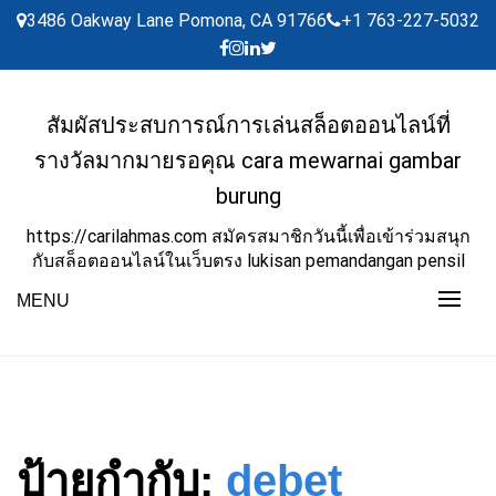
Skip
3486 Oakway Lane Pomona, CA 91766
+1 763-227-5032
to
content
สัมผัสประสบการณ์การเล่นสล็อตออนไลน์ที่
รางวัลมากมายรอคุณ cara mewarnai gambar
burung
https://carilahmas.com สมัครสมาชิกวันนี้เพื่อเข้าร่วมสนุก
กับสล็อตออนไลน์ในเว็บตรง lukisan pemandangan pensil
MENU
ป้ายกำกับ:
debet