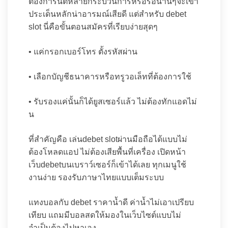
ต้องการันตีหลายกระบวนการหรือรอนานๆจะเข้า
ประเด็นหลักน่าอารมณ์เสียดี แต่สำหรับ debet
slot นี่คือขั้นตอนสมัครที่เรียบง่ายสุดๆ
• แค่กรอกเบอร์โทร ตั้งรหัสผ่าน
• เลือกบัญชีธนาคารหรือทรูวอเล็ทที่ต้องการใช้
• รับรองแค่นั้นก็ได้ยูสเซอร์แล้ว ไม่ต้องทักแอดไม่
น
ที่สำคัญคือ เล่นdebet slotผ่านมือถือได้แบบไม่
ต้องโหลดแอป ไม่ต้องเสียพื้นที่เครื่อง เปิดหน้า
เว็บdebetบนเบราว์เซอร์ก็เข้าได้เลย ทุกเมนูใช้
งานง่าย รองรับภาษาไทยแบบเต็มระบบ
แทงบอลกับ debet ราคาน้ำดี ค่าน้ำไม่เอาเปรียบ
เทียบ แถมมีบอลสดให้มองในเว็บไซต์แบบไม่
จำเป็นต้องไปหาเอง