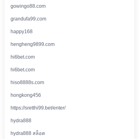
gowingo88.com
grandufa99.com
happy168
hengheng9899.com
hi6bet.com
hi6bet.com
hiso8888s.com
hongkong456
https://sretthi99.bet/enter/
hydra888
hydra888 สล็อต