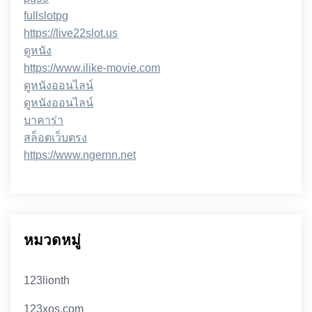
fullslotpg
https://live22slot.us
ดูหนัง
https://www.ilike-movie.com
ดูหนังออนไลน์
ดูหนังออนไลน์
บาคาร่า
สล็อตเว็บตรง
https://www.ngernn.net
หมวดหมู่
123lionth
123xos.com