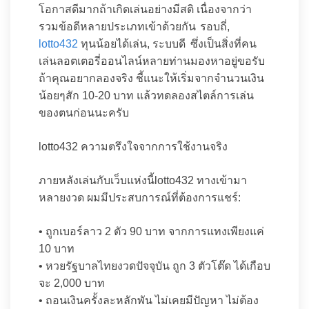
โอกาสดีมากถ้าเกิดเล่นอย่างมีสติ เนื่องจากว่า
รวมข้อดีหลายประเภทเข้าด้วยกัน รอบถี่,
lotto432
ทุนน้อยได้เล่น, ระบบดี ซึ่งเป็นสิ่งที่คน
เล่นลอตเตอรี่ออนไลน์หลายท่านมองหาอยู่ขอรับ
ถ้าคุณอยากลองจริง ชี้แนะให้เริ่มจากจำนวนเงิน
น้อยๆสัก 10‑20 บาท แล้วทดลองสไตล์การเล่น
ของตนก่อนนะครับ
lotto432 ความตรึงใจจากการใช้งานจริง
ภายหลังเล่นกับเว็บแห่งนี้lotto432 ทางเข้ามา
หลายงวด ผมมีประสบการณ์ที่ต้องการแชร์:
• ถูกเบอร์ลาว 2 ตัว 90 บาท จากการแทงเพียงแค่
10 บาท
• หวยรัฐบาลไทยงวดปัจจุบัน ถูก 3 ตัวโต๊ด ได้เกือบ
จะ 2,000 บาท
• ถอนเงินครั้งละหลักพัน ไม่เคยมีปัญหา ไม่ต้อง