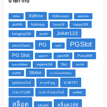
ป้ายกำกับ
918Kiss
918kissauto
188bet
allbet24hr
fullslotpg
happy168
alot666
funny18
Joker123
hengjing168
jinda55
PGSlot
PG
joker123auto
pg99
PG Slot
Pussy888
pgslot99
pgslot77
Slot
sagame168
pussy888win
slot168
Slotxo
slot888
ดาวน์โหลด918kiss
บาคาร่า
ทางเข้าpg
ดูหนังออนไลน์
บาคาร่า168
บาคาร่าออนไลน์
พุซซี่888
สล็อต
สล็อต168
สล็อต66