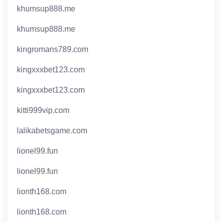
khumsup888.me
khumsup888.me
kingromans789.com
kingxxxbet123.com
kingxxxbet123.com
kitti999vip.com
lalikabetsgame.com
lionel99.fun
lionel99.fun
lionth168.com
lionth168.com