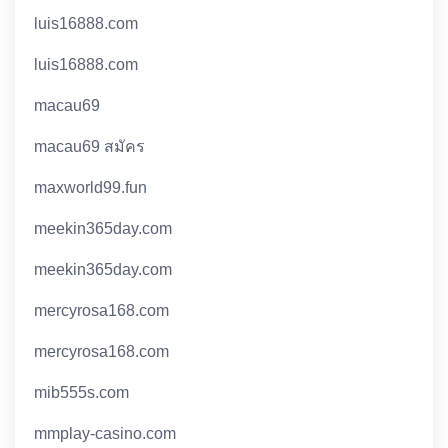
luis16888.com
luis16888.com
macau69
macau69 สมัคร
maxworld99.fun
meekin365day.com
meekin365day.com
mercyrosa168.com
mercyrosa168.com
mib555s.com
mmplay-casino.com