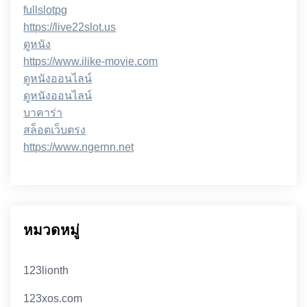
fullslotpg
https://live22slot.us
ดูหนัง
https://www.ilike-movie.com
ดูหนังออนไลน์
ดูหนังออนไลน์
บาคาร่า
สล็อตเว็บตรง
https://www.ngernn.net
หมวดหมู่
123lionth
123xos.com