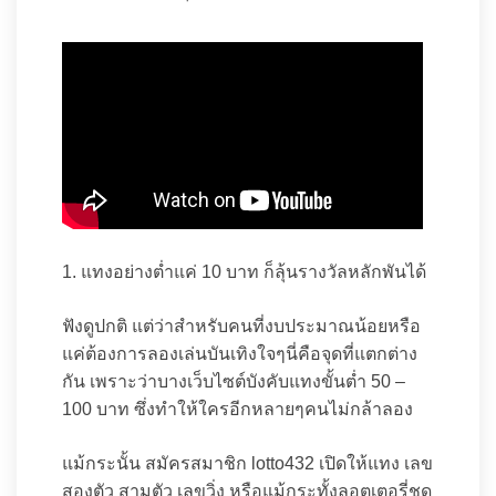
1. แทงอย่างต่ำแค่ 10 บาท ก็ลุ้นรางวัลหลักพันได้
ฟังดูปกติ แต่ว่าสำหรับคนที่งบประมาณน้อยหรือ
แค่ต้องการลองเล่นบันเทิงใจๆนี่คือจุดที่แตกต่าง
กัน เพราะว่าบางเว็บไซต์บังคับแทงขั้นต่ำ 50 –
100 บาท ซึ่งทำให้ใครอีกหลายๆคนไม่กล้าลอง
แม้กระนั้น สมัครสมาชิก lotto432 เปิดให้แทง เลข
สองตัว สามตัว เลขวิ่ง หรือแม้กระทั้งลอตเตอรี่ชุด