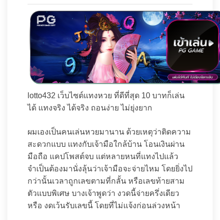
lotto432 เว็บไซต์แทงหวย ที่ดีที่สุด 10 บาทก็เล่น
ได้ แทงจริง ได้จริง ถอนง่าย ไม่ยุ่งยาก
ผมเองเป็นคนเล่นหวยมานาน ด้วยเหตุว่าติดความ
สะดวกแบบ แทงกับเจ้ามือใกล้บ้าน โอนเงินผ่าน
มือถือ แคปโพสต์จบ แต่หลายหนที่แทงไปแล้ว
จำเป็นต้องมานั่งลุ้นว่าเจ้ามือจะจ่ายไหม โดยยิ่งไป
กว่านั้นเวลาถูกเลขตามที่กลั้น หรือเลขท้ายสาม
ตัวแบบพิเศษ บางเจ้าพูดว่า งวดนี้จ่ายครึ่งเดียว
หรือ งดเว้นรับเลขนี้ โดยที่ไม่แจ้งก่อนล่วงหน้า