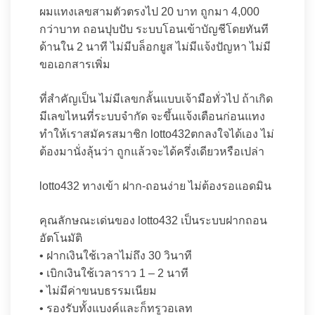
ผมแทงเลขสามตัวตรงไป 20 บาท ถูกมา 4,000
กว่าบาท ถอนปุบปับ ระบบโอนเข้าบัญชีโดยทันที
ด้านใน 2 นาที ไม่มีบล็อกยูส ไม่มีแจ้งปัญหา ไม่มี
ขอเอกสารเพิ่ม
ที่สำคัญเป็น ไม่มีเลขกลั้นแบบเจ้ามือทั่วไป ถ้าเกิด
มีเลขไหนที่ระบบจำกัด จะขึ้นแจ้งเตือนก่อนแทง
ทำให้เราสมัครสมาชิก lotto432ตกลงใจได้เอง ไม่
ต้องมานั่งลุ้นว่า ถูกแล้วจะได้ครึ่งเดียวหรือเปล่า
lotto432 ทางเข้า ฝาก-ถอนง่าย ไม่ต้องรอแอดมิน
คุณลักษณะเด่นของ lotto432 เป็นระบบฝากถอน
อัตโนมัติ
• ฝากเงินใช้เวลาไม่ถึง 30 วินาที
• เบิกเงินใช้เวลาราว 1 – 2 นาที
• ไม่มีค่าขนบธรรมเนียม
• รองรับทั้งแบงค์และก็ทรูวอเลท