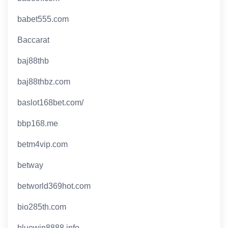
babet555.com
Baccarat
baj88thb
baj88thbz.com
baslot168bet.com/
bbp168.me
betm4vip.com
betway
betworld369hot.com
bio285th.com
bluewin8888.info