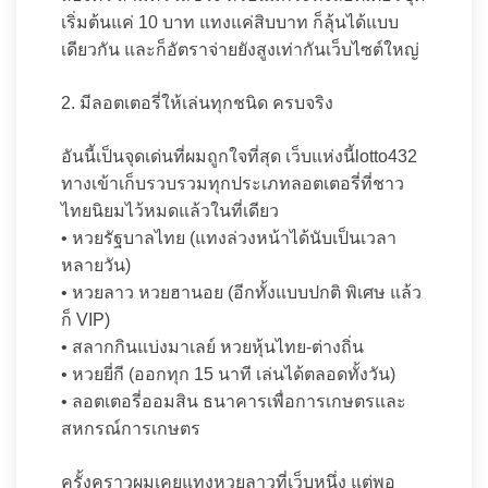
เริ่มต้นแค่ 10 บาท แทงแค่สิบบาท ก็ลุ้นได้แบบ
เดียวกัน และก็อัตราจ่ายยังสูงเท่ากันเว็บไซต์ใหญ่
2. มีลอตเตอรี่ให้เล่นทุกชนิด ครบจริง
อันนี้เป็นจุดเด่นที่ผมถูกใจที่สุด เว็บแห่งนี้lotto432
ทางเข้าเก็บรวบรวมทุกประเภทลอตเตอรี่ที่ชาว
ไทยนิยมไว้หมดแล้วในที่เดียว
• หวยรัฐบาลไทย (แทงล่วงหน้าได้นับเป็นเวลา
หลายวัน)
• หวยลาว หวยฮานอย (อีกทั้งแบบปกติ พิเศษ แล้ว
ก็ VIP)
• สลากกินแบ่งมาเลย์ หวยหุ้นไทย-ต่างถิ่น
• หวยยี่กี (ออกทุก 15 นาที เล่นได้ตลอดทั้งวัน)
• ลอตเตอรี่ออมสิน ธนาคารเพื่อการเกษตรและ
สหกรณ์การเกษตร
ครั้งคราวผมเคยแทงหวยลาวที่เว็บหนึ่ง แต่พอ