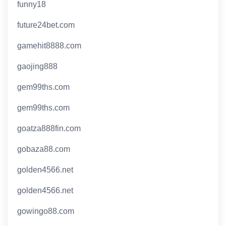
funny18
future24bet.com
gamehit8888.com
gaojing888
gem99ths.com
gem99ths.com
goatza888fin.com
gobaza88.com
golden4566.net
golden4566.net
gowingo88.com