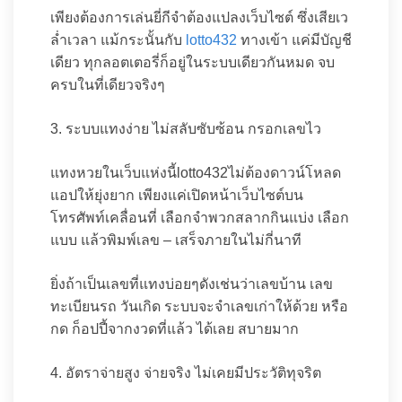
เพียงต้องการเล่นยี่กีจำต้องแปลงเว็บไซต์ ซึ่งเสียเว
ล่ำเวลา แม้กระนั้นกับ
lotto432
ทางเข้า แค่มีบัญชี
เดียว ทุกลอตเตอรี่ก็อยู่ในระบบเดียวกันหมด จบ
ครบในที่เดียวจริงๆ
3. ระบบแทงง่าย ไม่สลับซับซ้อน กรอกเลขไว
แทงหวยในเว็บแห่งนี้lotto432ไม่ต้องดาวน์โหลด
แอปให้ยุ่งยาก เพียงแค่เปิดหน้าเว็บไซต์บน
โทรศัพท์เคลื่อนที่ เลือกจำพวกสลากกินแบ่ง เลือก
แบบ แล้วพิมพ์เลข – เสร็จภายในไม่กี่นาที
ยิ่งถ้าเป็นเลขที่แทงบ่อยๆดังเช่นว่าเลขบ้าน เลข
ทะเบียนรถ วันเกิด ระบบจะจำเลขเก่าให้ด้วย หรือ
กด ก็อปปี้จากงวดที่แล้ว ได้เลย สบายมาก
4. อัตราจ่ายสูง จ่ายจริง ไม่เคยมีประวัติทุจริต