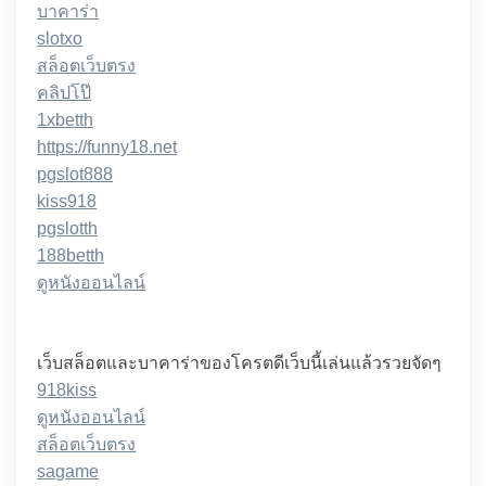
บาคาร่า
slotxo
สล็อตเว็บตรง
คลิปโป๊
1xbetth
https://funny18.net
pgslot888
kiss918
pgslotth
188betth
ดูหนังออนไลน์
เว็บสล็อตและบาคาร่าของโครตดีเว็บนี้เล่นแล้วรวยจัดๆ
918kiss
ดูหนังออนไลน์
สล็อตเว็บตรง
sagame