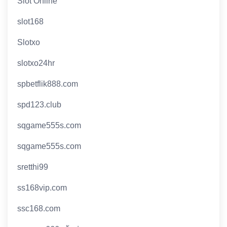
Slot Online
slot168
Slotxo
slotxo24hr
spbetflik888.com
spd123.club
sqgame555s.com
sqgame555s.com
sretthi99
ss168vip.com
ssc168.com