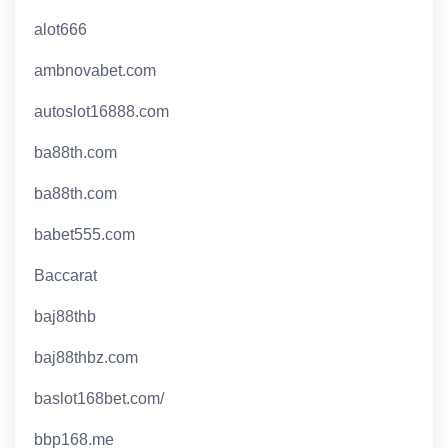
alot666
ambnovabet.com
autoslot16888.com
ba88th.com
ba88th.com
babet555.com
Baccarat
baj88thb
baj88thbz.com
baslot168bet.com/
bbp168.me