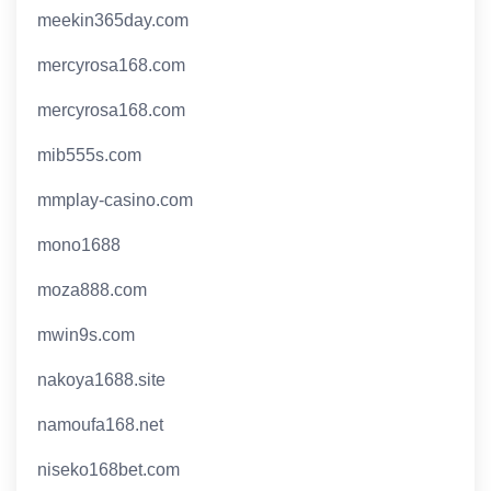
meekin365day.com
mercyrosa168.com
mercyrosa168.com
mib555s.com
mmplay-casino.com
mono1688
moza888.com
mwin9s.com
nakoya1688.site
namoufa168.net
niseko168bet.com