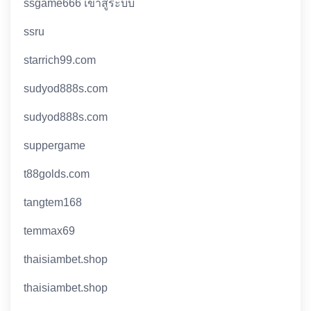
ssgame666 เข้าสู่ระบบ
ssru
starrich99.com
sudyod888s.com
sudyod888s.com
suppergame
t88golds.com
tangtem168
temmax69
thaisiambet.shop
thaisiambet.shop