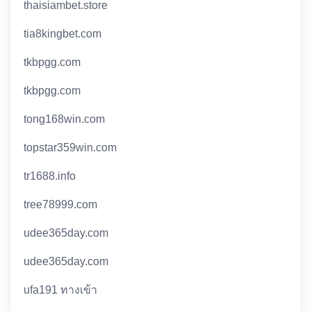
thaisiambet.store
tia8kingbet.com
tkbpgg.com
tkbpgg.com
tong168win.com
topstar359win.com
tr1688.info
tree78999.com
udee365day.com
udee365day.com
ufa191 ทางเข้า