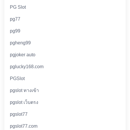
PG Slot
pg77
pg99
pgheng99
pgjoker auto
pglucky168.com
PGSlot
pgslot ทางเข้า
pgslot เว็บตรง
pgslot77
pgslot77.com