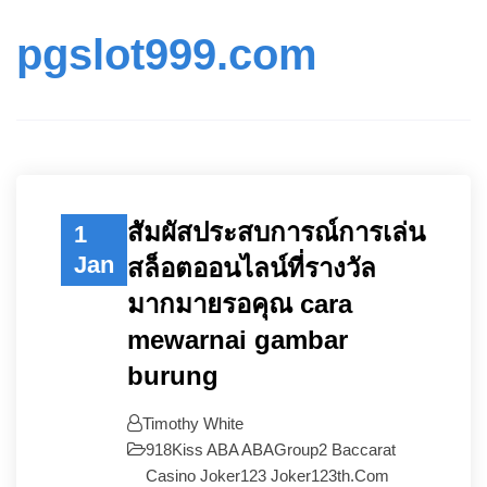
pgslot999.com
สัมผัสประสบการณ์การเล่น
1
Jan
สล็อตออนไลน์ที่รางวัล
มากมายรอคุณ cara
mewarnai gambar
burung
Timothy White
918Kiss
ABA
ABAGroup2
Baccarat
Casino
Joker123
Joker123th.com