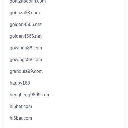
goatza888fin.com
gobaza88.com
golden4566.net
golden4566.net
gowingo88.com
gowingo88.com
grandufa99.com
happy168
hengheng9899.com
hi6bet.com
hi6bet.com