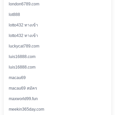
london6789.com
lot888
lotto432 ทางเข้า
lotto432 ทางเข้า
luckycat789.com
luis16888.com
luis16888.com
macau69
macau69 สมัคร
maxworld99.fun
meekin365day.com