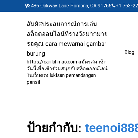
Skip
3486 Oakway Lane Pomona, CA 91766
+1 763-2
to
content
สัมผัสประสบการณ์การเล่น
สล็อตออนไลน์ที่รางวัลมากมาย
รอคุณ cara mewarnai gambar
Blog
burung
https://carilahmas.com สมัครสมาชิก
วันนี้เพื่อเข้าร่วมสนุกกับสล็อตออนไลน์
ในเว็บตรง lukisan pemandangan
pensil
ป้ายกำกับ:
teenoi88