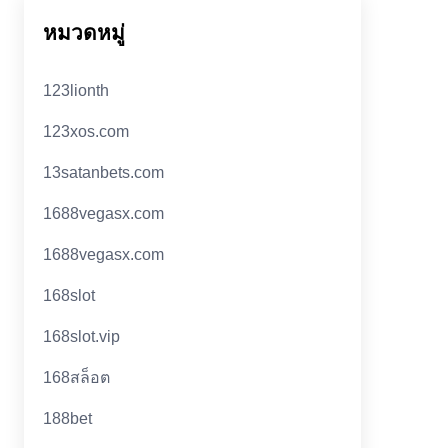
หมวดหมู่
123lionth
123xos.com
13satanbets.com
1688vegasx.com
1688vegasx.com
168slot
168slot.vip
168สล็อต
188bet