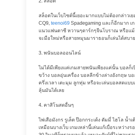
2. สล็อต
สล็อตในเว็บไซต์นี้เยอะมากแบบไม่ต้องกล่าวเยอ
CQ9,
teenoi69
Spadegaming และก็อีกมาก เกม
แนวแฟนตาซี หวานๆดาร์กๆจีนโบราณ หรือแม้แต่
จะมือใหม่หรือสายหมุนมาราธอนก็เล่นได้สบา
3. พนันบอลออนไลน์
ไม่ได้มีเพียงแค่เกมสายพนันเพียงแค่นั้น บอล
ขว้าง บอลอุ่นเครื่อง บอลลีกข้างล่างอังกฤษ บอ
ครึ่งเวลา เตะมุม ลูกทุ่ม หรือจะเล่นบอลสดแบบเรี
ลุ้นมันได้เลย
4. คาสิโนสดอื่นๆ
ไพ่เสือมังกร รูเล็ต ป๊อกกระเด้ง ดัมมี่ ไฮโล น้ำ
เหมือนบางเว็บ เกมเหล่านี้เล่นแก้เบื่อระหว่าง
30 วินาทีก็ทราบผลแล้ว เหมาะกับผู้ที่ไม่ชอบร