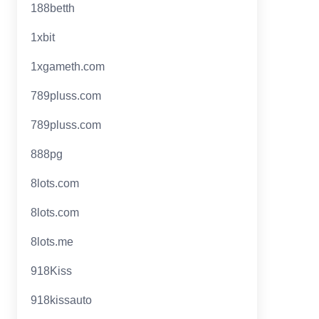
188betth
1xbit
1xgameth.com
789pluss.com
789pluss.com
888pg
8lots.com
8lots.com
8lots.me
918Kiss
918kissauto