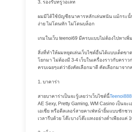
3. รองรับทรูวอเลท
ผมมิได้ใช้บัญชีธนาคารหลักเล่นพนัน แม้กระนั
ง่าย ไม่โดนหัก ไม่โดนบล็อก
เกมในเว็บ teenoi69 มีครบแบบไม่ต้องไปหาเพิ่
สิ่งที่ทำให้ผมหยุดเล่นเว็บไซต์อื่นได้แบบเด็ดข
โยกมา ไม่ต้องมี 3-4 เว็บในเครื่องราวกับคราวก
ครบเฉยๆแต่ว่ายังคัดเลือกมาดี คัดเลือกมาจากค
1. บาคาร่า
สายบาคาร่าเป็นจะรู้เลยว่าเว็บไซต์นี้
Teenoi888
AE Sexy, Pretty Gaming, WM Casino เป็นจะ
เอเชีย หรือดีลเลอร์สายคาเฟ่หน้ายิ้มแบบชักช
เวลารีบด้วย โต๊ะบางโต๊ะแทงอย่างต่ำเพียงแ