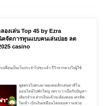
ดลองเล่น Top 45 by Ezra
นิคจัดการทุนแบบคนเล่นบ่อย ลด
2025 casino
่าเปลี่ยนเป็นเว็บประจำไปซะแล้ว รีวิวจากดวงใจผู้ใช้
พูดตรงไปตรงมาผมเคยเลิกเล่นคาสิโน
ออนไลน์ไปพักใหญ่ เพราะว่าเบื่อกับปัญหา
เดิมๆจำเจ ฝากเงินแล้วจะต้องคอย เครดิต
ไม่เข้า เบิกเงินเหมือนโดนขอความช่วย