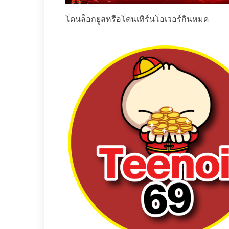
โดนล็อกยูสหรือโดนเทิร์นโอเวอร์กินหมด