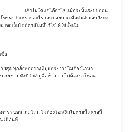
แล้วไม่ใช่แค่ได้กำไร แม้กระนั้นระบบถอน
ไม่มีโทรหาว่าเพราะอะไรถอนบ่อยมาก คือมันง่ายจนถึงผม
จะเจอเว็บไซต์คาสิโนที่ไว้ใจได้ใช่มั้ยเนี่ย
ชื่อ
่ายสุด ทุกสิ่งทุกอย่างมีปุ่มกระจ่าง ไม่ต้องไถหา
าย รวมทั้งที่สำคัญคือเร็วมาก ไม่ต้องรอโหลด
คาร่า บอล เกมไหน ไม่ต้องโยกเงินไปค่ายนั้นค่ายนี้
นได้ทันที