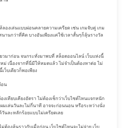
ห้ลองเล่นแบบผ่อนคลายความเครียด เช่น เกมจับคู่ เกม
สนานกว่าที่คิด บางอันเพียงแค่ใช้เวลาสั้นๆก็ลุ้นรางวัล
์เดียวมาก่อน จนกระทั่งมาพบที่ สล็อตออนไลน์ เว็บแห่งนี้
 เนื่องจากที่นี่มีให้หมดแล้ว ไม่จำเป็นต้องหาต่อ ไม่
ี้เว็บเดียวก็พอเพียง
ดือน
ต้องเทียบเคียงอัตรา ไม่ต้องเช็กว่าเว็บไซต์ไหนแจกหนัก
ล้ว ผมเล่นวันละไม่กี่นาที อาจจะก่อนนอน หรือระหว่างนั่ง
ด้วันละหลักร้อยแบบไม่เครียดเลย
ม่ต้องลุ้นราวกับเมื่อก่อน เว็บไซต์ไหนจะไม่จ่าย เว็บ