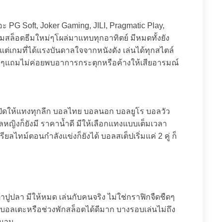
ะ PG Soft, Joker Gaming, JILI, Pragmatic Play,
สล็อตธีมใหม่ๆโผล่มาแทบทุกอาทิตย์ มีหมดทั้งยัง
เกมที่ได้แรงบันดาลใจจากหนังดัง เล่นได้ทุกสไตล์
ยๆแถมไม่ค่อยพบอาการกระตุกหรือค้างให้เสียอารมณ์
ก็เปิดให้แทงทุกลีก บอลไทย บอลนอก บอลยูโร บอลวัว
ลหญิงก็ยังมี ราคาน้ำดี มีให้เลือกแทงแบบเต็มเวลา
ยลไทม์ตอนกำลังแข่งก็ยังได้ บอลสเต็ปเริ่มแค่ 2 คู่ ก็
เต้าปูปลา มีให้หมด เล่นกับคนจริง ไม่ใช่กราฟิกจืดชืดๆ
รอบอลเตะหรือช่วงพักสล็อตได้ดีมาก บางรอบเล่นไม่ถึง
อนาน