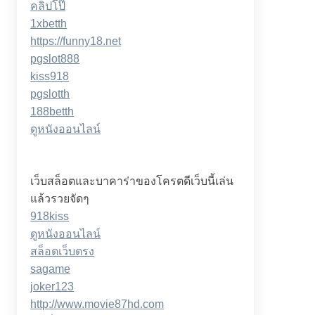
คลิปโป๊
1xbetth
https://funny18.net
pgslot888
kiss918
pgslotth
188betth
ดูหนังออนไลน์
เว็บสล็อตและบาคาร่าของโครตดีเว็บนี้เล่น
แล้วรวยจัดๆ
918kiss
ดูหนังออนไลน์
สล็อตเว็บตรง
sagame
joker123
http://www.movie87hd.com