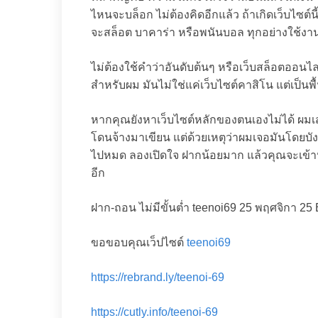
ไหนจะบล็อก ไม่ต้องคิดอีกแล้ว ถ้าเกิดเว็บไซต์นี
จะสล็อต บาคาร่า หรือพนันบอล ทุกอย่างใช้งานได
ไม่ต้องใช้คำว่าอันดับต้นๆ หรือเว็บสล็อตออนไลน์
สำหรับผม มันไม่ใช่แค่เว็บไซต์คาสิโน แต่เป็นพื้
หากคุณยังหาเว็บไซต์หลักของตนเองไม่ได้ ผมเ
โดนจ้างมาเขียน แต่ด้วยเหตุว่าผมเจอมันโดยบัง
ไปหมด ลองเปิดใจ ฝากน้อยมาก แล้วคุณจะเข้าหัวใ
อีก
ฝาก-ถอน ไม่มีขั้นต่ำ teenoi69 25 พฤศจิกา 25 Ez
ขอขอบคุณเว็ปไซต์
teenoi69
https://rebrand.ly/teenoi-69
https://cutly.info/teenoi-69